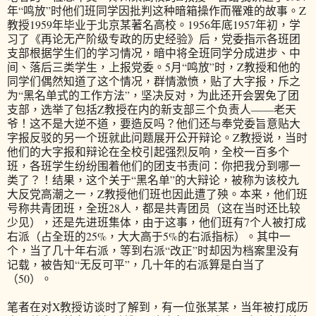
年“鸣放”时他们班同学因批判这种暗箱操作而罹难的故事。Z
教授1959年毕业于北京某著名高校。1956年底1957年初，学
习了《再论无产阶级专政的历史经验》后，党委指示各班团
支部根据学生们的学习情况，暗中将全班同学分成进步、中
间、落后三类学生，上报党委。5月“鸣放”时，Z教授和他的
同学们偶然知道了这个情况，群情激愤，贴了大字报，斥之
为“黑名单式的工作方法”，坚决反对，为此还开会罢免了团
支部，选举了包括Z教授在内的新支部三个负责人——老天
爷！这不是大逆不道，要造反吗？他们还与奉党委旨意贴大
字报反驳的另一个班就此问题展开公开辩论。Z教授说，当时
他们的大字报和辩论在全校引起强烈反响，全校一百多个
班，各班学生纷纷围着他们的团支书责问：你把我分到哪一
类了？！结果，这个关于“黑名单”的大辩论，被称为该校九
大反党高潮之一，Z教授他们班也因此遭了殃。本来，他们班
号称共青团班，全班28人，都是共青团员（这在当时还比较
少见），还是先进班集体，由于这事，他们班有7个人被打成
右派（占全班的25%，大大高于5%的右派指标）。其中一
个，当了几十年右派，等到右派“改正”时却因为档案里没有
记载，被告知“无反可平”，几十年的右派算是白当了
（50）。
笔者在对X教授访谈时了解到，有一位张某某，当年被打成历