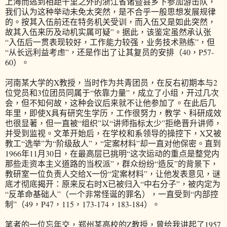
上海而逃到相距千里之外的浙江省诸暨县乡下参加游击队，
我们认为这种举动未免太突然，是不合乎一般思想发展规律
的。按其入伍前还在特务机关受训，而入伍又是如此突然，
故其入伍来历及动机实属可疑”。据此，该鉴定虽然承认张
“入伍后一贯表现较好，工作能力较强，业务技术熟练”，但
“从长远利益考虑”，还是作出了让其复员的安排（40，P57-
60）。
河南某大学的X教授，当时作为共青团员，在反右初期本与2
位党员和3位团员同属于“依靠力量”，成立了小组，开过几次
会，但不知何故，这种会议后来就不让他参加了。在此后几
年里，即使X具有研究生学历，工作很努力，教学、科研成效
也很显著，但一直被“组织”以“讲师指标太少”拒绝晋升讲师，
并受到监视。文革开始后，在学校和系领导的操控下，X又被
教工“选举”为“阶级敌人”，“定案材料”却一直对他保密。直到
1966年11月30日，在最高层已挑明“这次运动的重点是整党内
那些走资本主义道路的当权派”，群众纷纷“造反”的背景下，
教研室一位负责人交给X一份“定案材料”，让他发表意见，谜
底才彻底揭开：原来反右时X已被归入“中右分子”，被内定为
“反革命基础人”（一个非常怪诞的罪名），一直受到“内部控
制”（49，P47，115，173-174，183-184）。
笔者的一位忘年交，郑州某高校的Z教授，曾给我讲起了1957