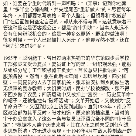
如，谁要在学生时代听到一声断喝：“（某事）记到你档案
里！”多半会心惊肉跳，并夹起尾巴“重新做人”的。尽管每年
年终，人们都要填写表格，写个人鉴定，但领导和“权威部
门”在后面如何鉴定自己的，却从来不得与闻。这就意味着不
管这种鉴定是否客观公正，都是“终审判决”，当事人永远不
会有任何辩驳机会的，这是一种多么霸道、野蛮的做法啊！
很多时候，一个人已经被打入另册了，他却浑然不觉，还在
“努力追求进步”呢。
1955年，聪明能干、曾出过两本热销书的华东第四步兵学校
干部张陇文受命复员，复员证上写的是：“组织观念强，能服
从组织分配；工作积极肯干负责”。首长意见栏批语是：“可
服预备役”。然而，张在此后30年间，却历尽坎坷，四处碰
壁：一同复员的人去了国家机关，张却被安排到乡间做生活
无保障的民办教师；大饥荒时期，民办学校被解散，张不得
不回乡做了农民；四清运动中又被扣上“富农”、“历史反革命”
的帽子，还被指控有“破坏活动”；文革开始后，又被划为“反
革命分子”，又因到北京上访受到威胁。直到1986年，南京军
区政治部为其平反时，张才知道，原来他的档案里，当时的
审干办公室塞入了这么一条与复员证评语完全不同的“审干鉴
定”：“根据本人整个历史来看，其在入伍之前未受到任何进
步思想影响，亦无进步表现。于1949年4月在敌人控制森严的