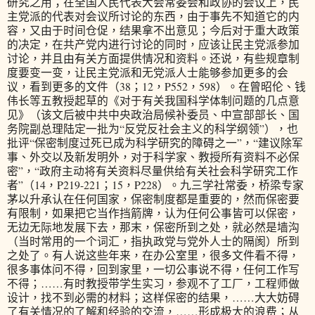
研究之用；在全国人民代表大会常委会和政协的会议上，民
主党派的代表对会议所讨论的东西，由于事先不知道它的内
容，又由于时间仓促，结果拿不出意见；今后对于重大政策
的决定，在共产党内进行讨论的同时，应该让民主党派参加
讨论，并且由有关方面提供情况和资料。还说，有些规章制
度要变一变，让民主党派和无党派人士能够参加更多的会
议，看到更多的文件（38；12，P552，598）。在曾昭伦、钱
伟长等五教授起草的《对于有关我国科学体制问题的几点意
见》（该文后被中共中央政治局候补委员、中宣部部长、国
务院副总理陆定一批为“反党反社会主义的科学纲领”），也
批评“保密制度过死已成为科学研究的障碍之一”，“建议除军
事、外交以及新发明外，对于科学家、教授所有资料不必保
密”，“政府主动将有关资料尽量供给有关社会科学研究工作
者”（14，P219-221；15，P228）。九三学社常委，桥梁专家
茅以升承认在任何国家，保密制度都是重要的，然而保密要
有限制，如果把它当作挡箭牌，认为任何公事皆可以保密，
无边无际地发展下去，那末，保密所到之处，就必然是墙沟
（当时常用的一个词汇，指执政党与党外人士的隔阂）所到
之处了。有人说这些年来，在办公室里，很多文件看不得，
很多事体问不得，回到家里，一切公事说不得，任何工作写
不得；……有时教授带学生实习，参观不了工厂，工程师做
设计，找不到必需的材料；这样保密的结果，……大大妨碍
了有关情况的了解和经验的交流，……形成极大的浪费；从