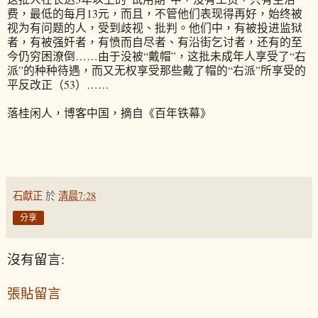
费，最低的每月13元，而且，不管他们表现得再好，始终被
视为有问题的人，受到歧视、批判。他们中，有被投进监狱
者，有被强奸者，有愤而自尽者、有沿街乞讨者，还有的至
今仍穷困潦倒……由于没被“戴帽”，这批未成年人享受了“右
派”的种种待遇，而又无权享受那些戴了帽的“右派”所享受的
平反改正（53）……
落桂闲人，博客中国，摘自《百年铁幕》
石獻正
於
清晨7:28
分享
沒有留言:
張貼留言