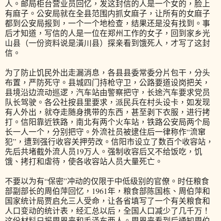
人。邮局柜台营业员回忆，发这封信的人是一个女的，脸上
有麻子。公安局就在全县范围内抓女麻子，让所有的女麻子
都到公安局报到，一个一个地检查，结果还是没有找到。事
后才知道，写信的人是一位在郑州工作的女子，回到家乡光
山县（一份资料说是潢川县）探亲看到饿死人，才写了这封
信。
为了防止饥民外出走漏消息，各县县委常委分片包干，分头
布置，严防死守。县城四门持枪守卫，公路要道设岗把关，
县境沿边流动巡逻，汽车站由警察把守，长途汽车要求党员
队长驾驶。各公社按县里要求，派民兵在村头设卡，如发现
有人外出，就夺走随身携带的东西，甚至剥下衣服，进行拷
打。信阳靠近铁路，南北有两个火车站，铁路公安局两个局
长一人一个，分别把守。外流社员被逮住后一律称作“流窜
犯”，遭到强行收容关押劳改。信阳市设立了数百个收容站，
先后共堵截外流人员19万人。强制收容后又不给饭吃，饥
饿、拷打和虐待，使各收容站人员大量死亡。
不要以为有“保密”冲动的仅限于中低级别的官僚。时任粮食
部副部长的周伯萍回忆，1961年，粮食部陈国栋、周伯萍和
国家统计局贾启允三人受命，让各省填写了一个有关粮食和
人口变动的统计表，经汇总以后，全国人口减少了几千万！
这份材料只报周恩来和毛泽东两人。周恩来看到后通知周伯