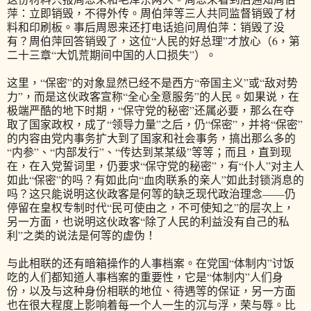
萍：立即销毁，不得外传。周伯萍等三人共同监督销毁了材
料和印刷板。事后周恩来还打电话追问周伯萍：销毁了没
有？周伯萍回答销毁了，这位“人民的好总理”才放心（6，第
二十三章“大饥荒期间中国的人口损失”）。
这里，“保密”的对象显然已经不是西方“帝国主义”或“敌对势
力”，而是这伙政客宣称“全心全意服务”的人民。如果说，在
极端严酷的地下时期，“保守党的秘密”还属必要，那么在夺
取了国家政权，成了“领导力量”之后，仍“保密”，并将“保密”
的内容由党内事务扩大到了国家和社会事务，搞出那么多的
“内参”、“内部发行”、“传达到某某级”等等；而且，直到现
在，在入党誓词里，仍要求“保守党的秘密”，有“仆人”对主人
如此“保密”的吗？有如此向“血肉联系的亲人”如此封锁消息的
吗？这只能说明这伙政客是何等的缺乏现代政治理念——仍
停留在皇权专制时代“民可使由之，不可使知之”的层次上，
另一方面，也说明这伙政客“除了人民的利益没有自己的私
利”之类的说法是何等的虚伪！
与此相联的还有暗箱操作的人事档案。在党国“体制内”讨饭
吃的人们都知道人事档案的重要性，它是“体制内”人们身
份，以及与这种身份相联的地位、待遇等的保证，另一方面
也在很大程度上影响着每一个人一生的沉与浮，荣与辱。比