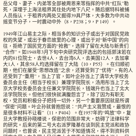
岳父母、妻子、内弟等全部被周恩来等指挥的中共“红队”勒
死，深埋于上海法租界其住处内地下八尺。随后据特科被捕
人员指认，于租界内两处又掘得39具尸体，大多数为中共动
摇变节分子，一时震动中外（8，P238；9，P 149）。
1949年江山易主之际，相当多的知识分子或出于对国民党政
权的失望，或出于眷恋故里的心理，或出于对“新中国”的向
往，拒绝了国民党方面的“抢救”，选择了留在大陆与新贵们
“合作”。如1948年3月下旬中央研究院评选出的包括郭沫若在
内的81位院士，去世4人，去台湾6人，去美国12人，去加拿
大1人，其余58人均选择留在了大陆（10，P55）。在归顺初
期，他们在屡受“思想改造”之余，还算受到了“优待”，有的人
还受到了“重用”，当上了官，如叶企孙当上了清华大学校务
委员会主任（相当于校长）兼理学院院长，汤用彤当上了北
京大学校务委员会主任兼文学院院长，钱端升也当上了北大
法学院院长。但他们很快就满腹怨言了，除了因为有职无
权，党员和积极分子把持一切外，另一个重要原因就是所谓
“保密”问题。叶企孙就曾抱怨说：“共产主义我赞成，最恨的
是很多材料不让看”（11，P404）。在1957年的“鸣放”中，复
旦大学教授孙晓楼说，保密的范围非常大，妨碍了法律科学
的研究。后来的第二号大右派罗隆基在谈到民主党派和政协
问题时，也曾说，民主党派苦于不知道情况，得不到资料供