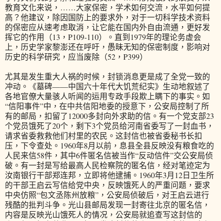
教育文化来说，……大家保密，学术如何交流，水平如何提
高？他建议，除因国防上的要求外，对于一切科学技术资料
的保密应从速考虑取消，让它能在国内外自由流通，更好发
挥它的作用（13，P109-110）。直到1979年的理论务虚会
上，历史学家黎澎还在呼吁，愚昧无知的保密制度，影响对
历史的科学研究，应当废除（52，P399）
尤其是发生重大人祸的时候，封锁消息更是成了全党一致的
冲动。《墓碑——中国六十年代大饥荒纪实》生动地叙述了
各地官僚大量骇人听闻的运用专政手段欺上瞒下的事实。如
“信阳事件”中，在中共信阳地委的授意下，公安局控制了所
有的邮局，扣留了12000多封向外求助的信。有一个党支部23
个党员饿死了20个，剩下3个党员给河南省委写了一封血书，
请求省委救救他们村里的农民。这封信也被省委秘书长扣
压，下令查处。1960年8月以前，息县全县反映没有粮食吃的
人民来信58件，其中6件匿名信被当作“反动信件”交公安局侦
破。有一封是写给最高人民检察院的匿名信，经对笔迹定为
汝南银行干部郑连邦，立即将他逮捕。1960年3月12日卫生所
的干部王启云写信给党中央，反映饿死人的严重问题，要求
中央仿照“包文丞陈州放粮”，公安局侦破后，对王启云进行
残酷的批判斗争。光山县邮局发现一封寄往北京的匿名信，
内容是反映光山饿死人的情况，公安局就追查写这封信的