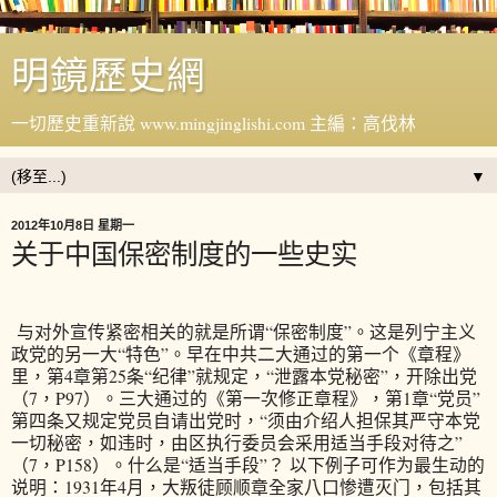
明鏡歷史網
一切歷史重新說 www.mingjinglishi.com 主編：高伐林
▼
2012年10月8日 星期一
关于中国保密制度的一些史实
与对外宣传紧密相关的就是所谓“保密制度”。这是列宁主义
政党的另一大“特色”。早在中共二大通过的第一个《章程》
里，第4章第25条“纪律”就规定，“泄露本党秘密”，开除出党
（7，P97）。三大通过的《第一次修正章程》，第1章“党员”
第四条又规定党员自请出党时，“须由介绍人担保其严守本党
一切秘密，如违时，由区执行委员会采用适当手段对待之”
（7，P158）。什么是“适当手段”？ 以下例子可作为最生动的
说明：1931年4月，大叛徒顾顺章全家八口惨遭灭门，包括其