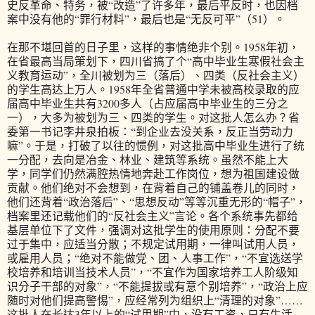
史反革命、特务，被“改造”了许多年，最后平反时，也因档
案中没有他的“罪行材料”，最后也是“无反可平”（51）。
在那不堪回首的日子里，这样的事情绝非个别。1958年初，
在省最高当局策划下，四川省搞了个“高中毕业生寒假社会主
义教育运动”，全川被划为三（落后）、四类（反社会主义）
的学生高达上万人。1958年全省普通中学未被高校录取的应
届高中毕业生共有3200多人（占应届高中毕业生的三分之
一），大多为被划为三、四类的学生。对这批人怎么办？省
委第一书记李井泉拍板：“到企业去没关系，反正当劳动力
嘛”。于是，打破了以往的惯例，对这批高中毕业生进行了统
一分配，去向是冶金、林业、建筑等系统。虽然不能上大
学，同学们仍然满腔热情地奔赴工作岗位，想为祖国建设做
贡献。他们绝对不会想到，在背着自己的铺盖卷儿的同时，
他们还背着“政治落后”、“思想反动”等等沉重无形的“帽子”，
档案里还记载他们的“反社会主义”言论。各个系统事先都给
基层单位下了文件，强调对这批学生的使用原则：分配不要
过于集中，应适当分散；不规定试用期，一律叫试用人员，
或雇用人员；“绝对不能做党、团、人事工作”，“不宜选送学
校培养和培训当技术人员”，“不宜作为国家培养工人阶级知
识分子干部的对象”，“不能提拔或有意个别培养”，“政治上应
随时对他们提高警惕”，应经常列为组织上“清理的对象”……
这批人在长达3年以上的“试用期”中，没有工资，只有生活