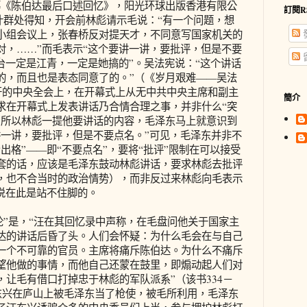
纂《陈伯达最后口述回忆》，阳光环球出版香港有限公
訂閱R
宪从叶群处得知，开会前林彪请示毛说：“有一个问题，想
小组会议上，张春桥反对提天才，不同意写国家机关的
对，……”而毛表示“这个要讲一讲，要批评，但是不要
台一定是江青，一定是她搞的”。吴法宪说：“这个讲话
的，而且也是表态同意了的。”（《岁月艰难——吴法
召开的中央全会上，在开幕式上从无中共中央主席和副主
簡介
求在开幕式上发表讲话乃合情合理之事，并非什么“突
，所以林彪一提他要讲话的内容，毛泽东马上就意识到
讲一讲，要批评，但是不要点名。”可见，毛泽东并非不
出格”——即“不要点名”，要将“批评”限制在可以接受
套的话，应该是毛泽东鼓动林彪讲话，要求林彪去批评
，也不合当时的政治情势），而非反过来林彪向毛表示
说在此是站不住脚的。
”是，“汪在其回忆录中声称，在毛盘问他关于国家主
达的讲话后昏了头。人们会怀疑：为什么毛会在与自己
一个不可靠的官员。主席将痛斥陈伯达。为什么不痛斥
望他做的事情，而他自己还蒙在鼓里，即煽动起人们对
让毛有借口打掉忠于林彪的军队派系”（该书334－
汪东兴在庐山上被毛泽东当了枪使，被毛所利用，毛泽东