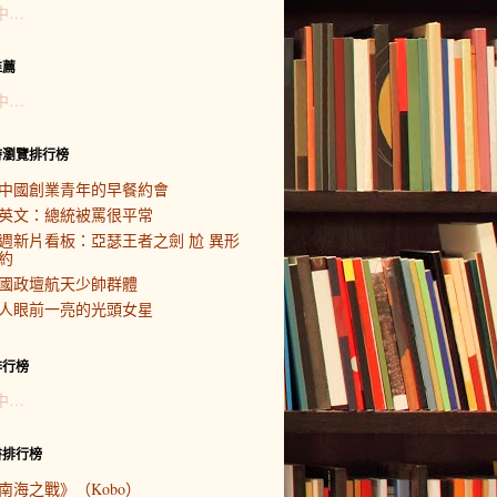
中…
推薦
中…
時瀏覽排行榜
中國創業青年的早餐約會
英文：總統被罵很平常
週新片看板：亞瑟王者之劍 尬 異形
約
國政壇航天少帥群體
人眼前一亮的光頭女星
排行榜
中…
書排行榜
南海之戰》（Kobo）