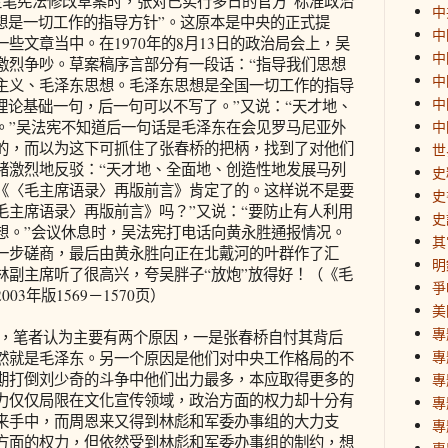
主笔宪法修改草案时，张对已实行多日的官方“标准政治
中
想是一切工作的指导方针”。这原本是中央的正式提
中
些文章当中。在1970年的8月13日的政治局会上，吴
中
激烈争吵。草案稿序言部分有一段话：“指导我们思想
中
主义、毛泽东思想。毛泽东思想是全国一切工作的指导
中
理论基础一句，后一句可以不写了。”又说：“天才地、
。”吴法宪不知道后一句话是毛泽东在会见罗马尼亚外
中
的，而以为这下可抓住了张春桥的把柄，找到了对他们
世
绪激烈地反驳：“天才地、全面地、创造性地发展马列
史
《〈毛主席语录〉再版前言》肯定了的。这样说不是要
史
毛主席语录〉再版前言》吗？”又说：“要防止有人利用
史
想。”会议休息时，吴法宪打电话向黄永胜通报情况。
其
一步磋商，最后由黄永胜向正在北戴河的叶群作了汇
明
林副主席听了很高兴，夸吴胖子“放炮”放得好！（《毛
爭
3年版1569－1570页）
美
專
，笔者认为主要有两个原因，一是张春桥自忖其背后
專
然就是毛泽东。另一个原因是他们对中央工作格局的不
期打倒刘少奇的斗争中他们出力最多，本应取得更多的
專
力仅仅局限在文化宣传领域，政治方面的权力却十分有
專
来手中，而周恩来又得到林彪和军委办事组的大力支
專
方面的权力，但依然受到林彪和军委办事组的制约，想