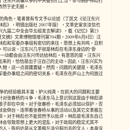
了汪东兴诱骗众多的中央委员们上当，参与拥护林彪打
依然于史无据。
的角色，笔者曾有专文予以论述（丁凯文《论汪东兴
彪》，明镜出版社 2007年版），文革史家余汝信也
兴九届二中全会华北组发言解读》，载《记忆》第23
夏文摘》文革博物馆增刊第704期，2009年6月8日）汪
林彪和军委办事组有密切的来往，思想上有共鸣，且积
。可以说，汪东兴几乎就是林彪在毛泽东身边的“卧
举一动都会由汪东兴传达给林彪。有意思的是，汪东兴
展出来的，恰恰是出于汪自己的主动。因此，汪东兴实为
人物，这一点毋庸置疑。然而，问题的关键是，毛泽东
军委办事组之间的密切关系，毛泽东在庐山上为何放过
争的经验极其丰富，炉火纯青，在抓大的问题和主要
针对张春桥的斗争，毛泽东马上意识到这是由于林彪讲
根子却在中央。对于张春桥，毛泽东必须加以保护，否
就会倒台，连带着张春桥从事的活动以及其它文革极左
保。对于林彪也不能贸然予以批评，林彪是毛泽东自己
林会导致思想上更大的混乱，对于政局的稳定尤其不
的人，陈伯达是从文革极左派分裂出去的文人，本身没