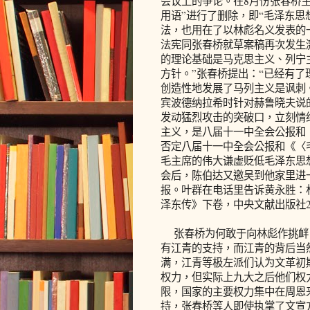
会议上的争论。在8月份张春桥
用语”进行了删除，即“毛泽东思
法，也用在了以林彪名义发表的一
法宪同张春桥就草案稿再次发生
的理论基础是马克思主义、列宁
方针。”张春桥提出：“已经有了
创造性地发展了马列主义是讽刺
宾波德纳拉希时针对赫鲁晓夫说
发动猛烈攻击的突破口，立刻情
主义，是八届十一中全会公报和
否定八届十一中全会公报和《〈
毛主席的伟大谦虚贬低毛泽东思
会后，陈伯达又邀吴到他家里进
报。叶群在电话里告诉黄永胜：
泽东传》下卷，中央文献出版社200
张春桥为何敢于向林彪作挑衅
有江青的支持，而江青的背后当
满，江青等极左派们认为文革初
权力，但实际上九大之后他们权
限，国家的主要权力集中在周恩
持，张春桥等人即使执掌了文宣