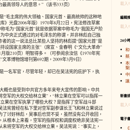
載入
为最高领导人的意思。”（该书333页）
“毛主席的伟大领袖、国家元首、最高统帅的这种地
編輯
》光盘2006年版）1970年8月22日，宪法修改草案
載入
中称毛为“国家元首”就是依据草案中称毛为“我国无产阶
实为中央正式通过的对毛泽东的称谓，并非林彪自己独
作者的这一说法总比某些人坚持的林彪提“国家元首”是
24小
持设国家主席的主张”（席宣、金春明《“文化大革命”
和
1月版210页）明智得多。（可参阅余汝信《1970年宪
蔡
文革博物馆增刊第692期，2009年3月9日）
本
聖
是一名军官，尽管年轻，却已在吴法宪的庇护下，执
中
讓
大概也是受到中共官方多年来夸大宣传的影响。中共
宪“将空军的大权交给林立果”，“林立果在空军可以指挥一
新書
林立果在空军执掌了哪些大权？是指挥了空军战斗部
載入
吴法宪曾经在私下里对空军副参谋长王飞和林立果说过
为了讨好林彪，吴事后也觉不妥，虽然没有公开收回，
電子
。从根本上来看，空军的指挥权和调度权绝非吴法宪一
从未将空军的大权交给林立果。吴法宪说：“事实上，
《