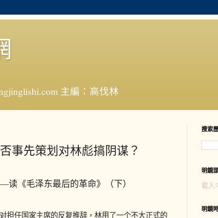
網
jinglishi.com 主編：高伐林
搜索
否事先策划对林彪搞阴谋？
明鏡
—读《毛泽东最后的革命》（下）
載入
明鏡
毛对担任国家主席的反复推辞，林用了一个不大正式的