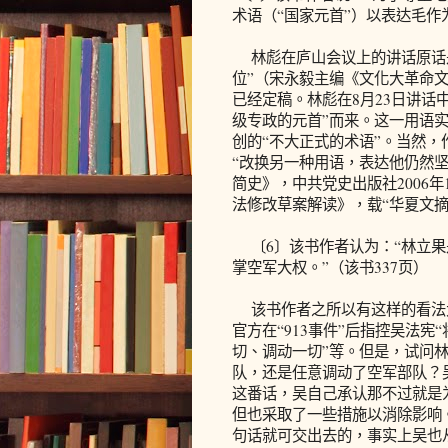
术语（“国家元首”）以表达毛作
林彪在庐山会议上的讲话原话是
位”（宋永毅主编《文化大革命文库
已经定稿。林彪在8月23日讲话
级专政的元首”而来。这一用语
创的“不大正式的术语”。当然，
“改换另一种用语，表达他仍然坚
简史》，中共党史出版社2006年
法修改草案解读》，载“华夏文摘”
〔6〕该书作者认为：“林立果
掌空军大权。”（该书337页）
该书作者之所以有这样的看法
官方在“913事件”后指控吴法
切、调动一切”等。但是，试问
队，还是任意调动了空军部队？
这番话，吴自己承认那不过就是
但也采取了一些措施以消除影响
句话就可交出去的，事实上吴也