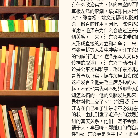
有什么政治实力，转向林彪的军
革极左派的浪潮，拿掉陈伯达是
人”，张春桥、姚文元都可以随
杀一儆百的作用。因此，陈伯达
考虑。毛泽东为什么会放过汪东
切关系，一来，汪东兴并未卷进
人形成直接的对立和斗争；二来
与张春桥等人发生冲突。汪东兴
的“御前行走”。毛泽东本人又
传神的叙述），汪东兴主动检讨
论是公事还是私事，毛泽东还非
青曾予以证实。据参加庐山会议
这样发言？他是毛主席身边的人
料，不过他事先可不知道那些人
知怎么搞的，他的头脑发热起来
录材料也上交了。”（徐景贤《十
江青在自己圈子里讲话不必藏藏
的状，由此引发了毛泽东的激烈
组的真实关系，他们一定不会放
祸于人，李雪峰、郑维山的倒台以
件”后汪东兴更是落井下石，积