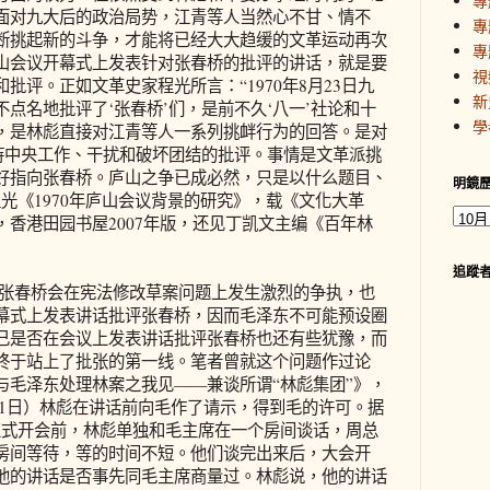
專
面对九大后的政治局势，江青等人当然心不甘、情不
專
断挑起新的斗争，才能将已经大大趋缓的文革运动再次
專
山会议开幕式上发表针对张春桥的批评的讲话，就是要
視
批评。正如文革史家程光所言：“1970年8月23日九
新
点名地批评了‘张春桥’们，是前不久‘八一’社论和十
學
，是林彪直接对江青等人一系列挑衅行为的回答。是对
主持中央工作、干扰和破坏团结的批评。事情是文革派挑
好指向张春桥。庐山之争已成必然，只是以什么题目、
明鏡
光《1970年庐山会议背景的研究》，载《文化大革
香港田园书屋2007年版，还见丁凯文主编《百年林
追蹤
张春桥会在宪法修改草案问题上发生激烈的争执，也
幕式上发表讲话批评张春桥，因而毛泽东不可能预设圈
己是否在会议上发表讲话批评张春桥也还有些犹豫，而
终于站上了批张的第一线。笔者曾就这个问题作过论
与毛泽东处理林案之我见——兼谈所谓“林彪集团”》，
月11日）林彪在讲话前向毛作了请示，得到毛的许可。据
正式开会前，林彪单独和毛主席在一个房间谈话，周总
房间等待，等的时间不短。他们谈完出来后，大会开
他的讲话是否事先同毛主席商量过。林彪说，他的讲话