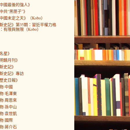
中國最後的強人》
中共“黑匣子”》
中國未定之天》（Kobo）
新史記》第35期：習近平權力格
：有限與無限（Kobo）
名星》
明鏡月刊》
新史記》
新史記》專訪
歷史日報》
物·中國
物·毛澤東
物·周恩來
物·孫中山
物·袁世凱
物·國際
物·蔣介石