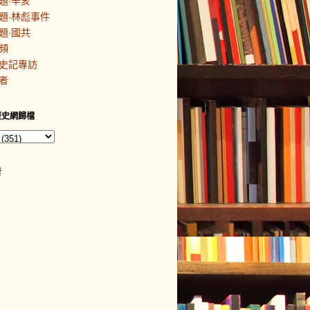
題·辛亥
題·林彪事件
題·國共
頻
史記專訪
者
歷史網歸檔
者