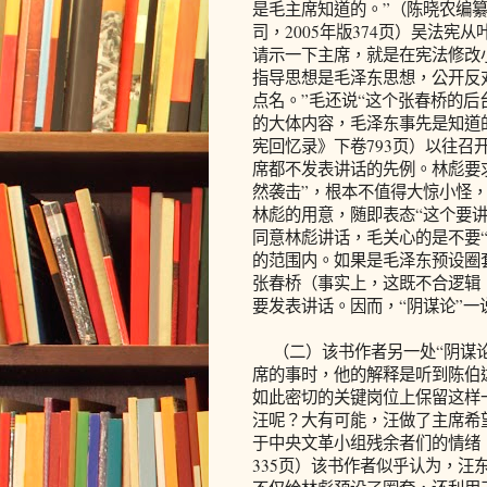
是毛主席知道的。”（陈晓农编
司，2005年版374页）吴法
请示一下主席，就是在宪法修改
指导思想是毛泽东思想，公开反
点名。”毛还说“这个张春桥的后
的大体内容，毛泽东事先是知道
宪回忆录》下卷793页）以往
席都不发表讲话的先例。林彪要
然袭击”，根本不值得大惊小怪
林彪的用意，随即表态“这个要
同意林彪讲话，毛关心的是不要“
的范围内。如果是毛泽东预设圈
张春桥（事实上，这既不合逻辑
要发表讲话。因而，“阴谋论”一
（二）该书作者另一处“阴谋论
席的事时，他的解释是听到陈伯
如此密切的关键岗位上保留这样
汪呢？大有可能，汪做了主席希
于中央文革小组残余者们的情绪，
335页）该书作者似乎认为，