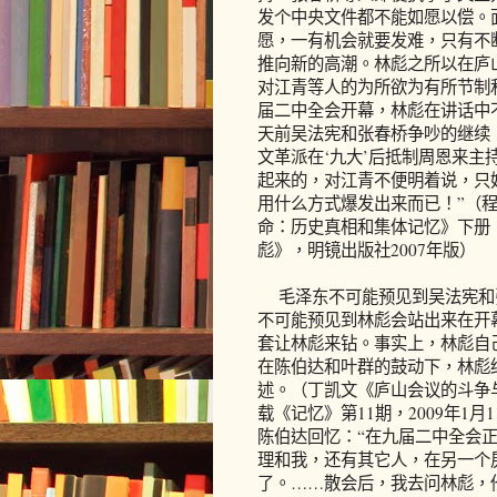
发个中央文件都不能如愿以偿。
愿，一有机会就要发难，只有不
推向新的高潮。林彪之所以在庐
对江青等人的为所欲为有所节制和
届二中全会开幕，林彪在讲话中不
天前吴法宪和张春桥争吵的继续
文革派在‘九大’后抵制周恩来
起来的，对江青不便明着说，只
用什么方式爆发出来而已！”（程
命：历史真相和集体记忆》下册，
彪》，明镜出版社2007年版）
毛泽东不可能预见到吴法宪和
不可能预见到林彪会站出来在开
套让林彪来钻。事实上，林彪自
在陈伯达和叶群的鼓动下，林彪
述。（丁凯文《庐山会议的斗争
载《记忆》第11期，2009年1
陈伯达回忆：“在九届二中全会
理和我，还有其它人，在另一个
了。……散会后，我去问林彪，