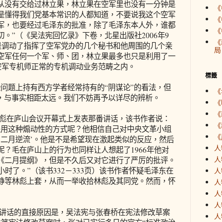
从没有交给过林立果，林立果在空军里也没有一分钟是
《
是懂得我们党基本常识的人都知道，不要说我这个空军
《
军，也要经过毛泽东的批准，除了毛泽东本人外，谁都
《
。”（《吴法宪回忆录》下卷，北星出版社2006年9
《
只是调动了指挥了空军党办的几个秘书和他周围的几个亲
局
空军任何一个军、师、团，林立果最多也只是利用了一
空军专机师正常的专机调动业务范畴之内。
標籤
问题上持有西方学者经常持有的“阴谋论”的看法，但
《
测，与事实相距太远。我们不妨再予以详尽的辨析。
《
《
彪在庐山会议开幕式上发表那番讲话，该书作者说：
《
采用这种煽动性的方式呢？他相信自己对中央文革小组
《
的‘二月逆流’。他是不是希望现在激起类似的反应，然后
人
？毛在庐山上的行为也同样让人想起了1966年他对
人
《二月提纲》，但是不久后又对它进行了严厉的批评。
时了。”（该书332－333页）该书作者怀疑毛泽东在
人
静等林彪上套，从而一举收拾林彪及其同党。然而，怀
人
人
人
讲话的直接原因是，吴法宪与张春桥在宪法修改草案
人