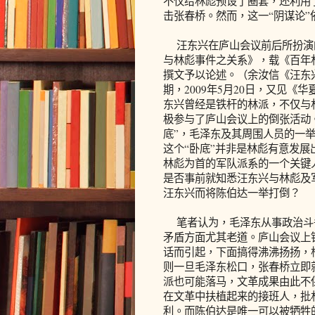
不仅给林彪预设了圈套，还利用
击张春桥。然而，这一“阴谋论”
汪东兴在庐山会议前后所扮演
与林彪事件之关系》，载《百年林
撰文予以论述。（余汝信《汪东
期，2009年5月20日，又见《华
东兴曾经是铁杆的林派，不仅与
极参与了庐山会议上的倒张活动
底”，毛泽东及其周围人员的一
这个“卧底”并非是林彪有意发
林彪为首的军队派系的一个关键
是否事前就知悉汪东兴与林彪及
汪东兴而将陈伯达一举打倒？
笔者认为，毛泽东从事政治斗
矛盾方面尤其老道。庐山会议上
话而引起，下面搞得沸沸扬扬，
则一旦毛泽东松口，张春桥立即
派也可能落马，文革成果由此不
在文革中扶植起来的接班人，批
利。而陈伯达是唯一可以被牺牲