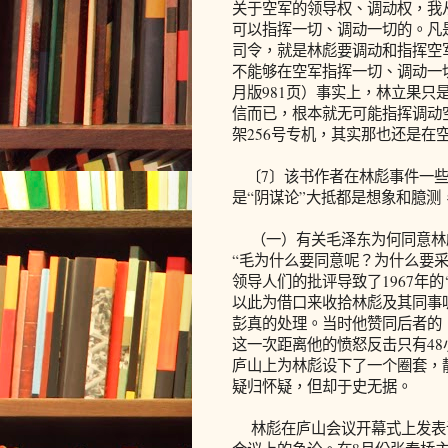
关于空军的领导权、调动权，我
可以指挥一切、调动一切的。凡
司令，就是林彪要调动和指挥空
不能够在空军指挥一切、调动一切
月版981页）事实上，林立果
信而已，根本就无可能指挥调动
架256号专机，其实那也还是在
〔7〕该书作者在林彪事件一些
是“阴谋论”大抵都是想象和臆
（一）有关毛泽东为何同意林
“毛为什么要同意呢？为什么要
领导人们的批评导致了1967年
以此为借口来收拾林彪及其同事呢
彭真的处理。当时他赞同后者的
这一次距离他的愤怒反击只有48小
庐山上为林彪设下了一个圈套，
疑归怀疑，但却于史无据。
林彪在庐山会议开幕式上发表