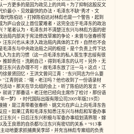
队一方更多的是因为政见上的共鸣。为了抑制这股反文
代价最小、见效最快的办法，毛泽东不缺“秀才、文
时取代陈伯达，打掉陈伯达对林彪也是一个警告，起到
成为庐山会议上首位蒙难者，这完全出于毛泽东的政治
兴？笔者认为，毛泽东并不清楚汪东兴与林彪方面的密
政治局内部关于宪法修改草案的争论，未曾与张春桥等
，汪东兴也从未涉入政治局内具体的工作，自然也不会
是毛泽东与中央政治局之间的枢纽，是个负责上传下达
有先入为主的习惯（这一点毛泽东的私人医生李志绥有很
，推卸责任，洗刷自己，得到毛泽东的认可。另外，无
要汪东兴去办理不可，故毛泽东放了汪一马。这点，江
的徐景贤回忆，王洪文曾问江青：“东兴同志为什么要
。”江青则说：“哦，老汪吗？他也收到了一份语录材
的活动。那天在华北组的会上，听了陈伯达的发言，不
，就说了那番话。老汪他已经向主席作了检讨，那份语
年一梦》，时代国际出版有限公司2005年版219页）
掖掖，是江青带着张春桥、姚文元在庐山上向毛泽东告
反应。如果江青和毛泽东知悉汪东兴与林彪和军委办事
过汪东兴。日后汪东兴积极与军委办事组划清界限，嫁
及王良恩的自杀都与汪东兴有密切的关系。“913事
极主动地要求抓捕黄吴李邱，并充当林彪专案组的负责