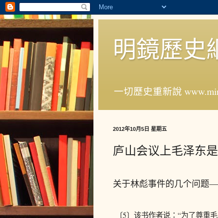
明鏡歷史
一切歷史重新說 www.ming
2012年10月5日 星期五
庐山会议上毛泽东是
关于林彪事件的几个问题—
〔5〕该书作者说：“为了尊重