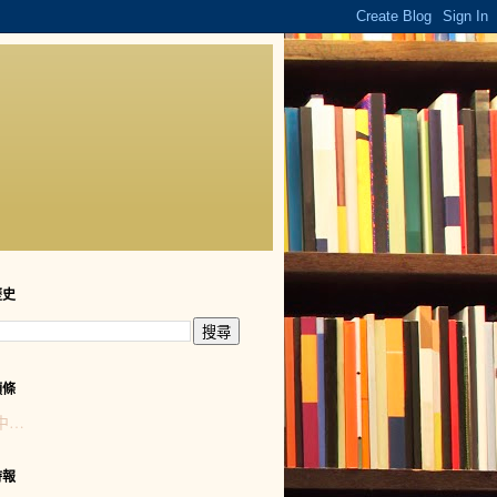
歷史
頭條
中…
時報