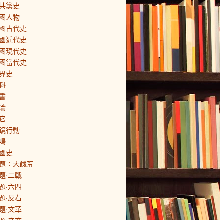
共黨史
國人物
國古代史
國近代史
國現代史
國當代史
界史
料
書
論
它
鏡行動
鳴
國史
題：大饑荒
題·二戰
題·六四
題·反右
題·文革