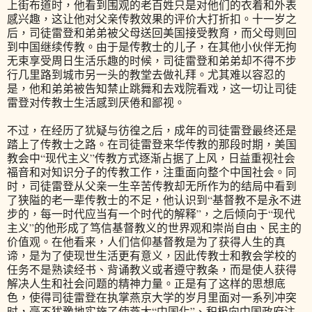
上街布道时，他看到围观的老百姓只是对他们的衣着和外表
感兴趣，这让他对父亲传教效果的评价大打折扣。十一岁之
后，司徒雷登和弟弟被父母送回美国接受教育，而父母则回
到中国继续传教。由于是传教士的儿子，在其他小伙伴无拘
无束享受周日生活乐趣的时候，司徒雷登和弟弟却不得不步
行几里路到城市另一头的教堂去做礼拜。尤其难以容忍的
是，他和弟弟被告知禁止跳舞和去戏院看戏，这一切让司徒
雷登对传教士生活感到厌倦和鄙视。
不过，在经历了犹疑与彷徨之后，成年的司徒雷登最终还是
踏上了传教士之路。在司徒雷登来华传教的那段时期，美国
教会中“现代主义”传教方式逐渐占据了上风，日益重视社会
福音和对知识分子的传教工作，注重面向整个中国社会。同
时，司徒雷登从父亲一生辛苦传教却无所作为的结局中看到
了狭隘的老一辈传教士的不足，他认识到“基督教不是永不进
步的，每一时代应当有一个时代的解释”，之后倾向于“现代
主义”的他形成了笃信基督教义的世界观和崇尚自由、民主的
价值观。在他看来，人们信仰基督教是为了获得人生的真
谛，是为了使现世生活更有意义，因此传教士和教会学校的
任务不是熟读经书、背诵教义或者遵守教条，而是使人获得
解决人生和社会问题的精神力量。正是有了这样的思想底
色，使得司徒雷登在执掌燕京大学的岁月里面对一系列冲突
时，毫不犹豫地实施了使燕大“中国化”、积极向中国政府注