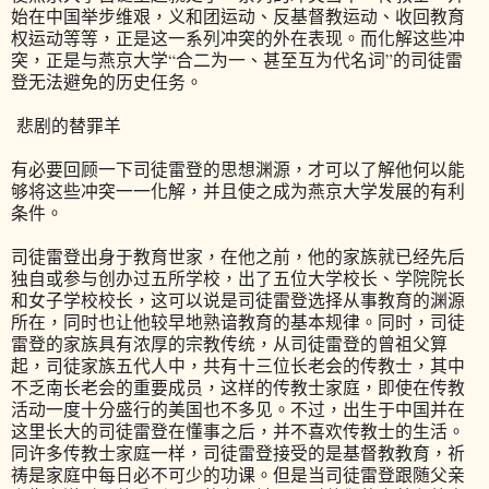
始在中国举步维艰，义和团运动、反基督教运动、收回教育
权运动等等，正是这一系列冲突的外在表现。而化解这些冲
突，正是与燕京大学“合二为一、甚至互为代名词”的司徒雷
登无法避免的历史任务。
悲剧的替罪羊
有必要回顾一下司徒雷登的思想渊源，才可以了解他何以能
够将这些冲突一一化解，并且使之成为燕京大学发展的有利
条件。
司徒雷登出身于教育世家，在他之前，他的家族就已经先后
独自或参与创办过五所学校，出了五位大学校长、学院院长
和女子学校校长，这可以说是司徒雷登选择从事教育的渊源
所在，同时也让他较早地熟谙教育的基本规律。同时，司徒
雷登的家族具有浓厚的宗教传统，从司徒雷登的曾祖父算
起，司徒家族五代人中，共有十三位长老会的传教士，其中
不乏南长老会的重要成员，这样的传教士家庭，即使在传教
活动一度十分盛行的美国也不多见。不过，出生于中国并在
这里长大的司徒雷登在懂事之后，并不喜欢传教士的生活。
同许多传教士家庭一样，司徒雷登接受的是基督教教育，祈
祷是家庭中每日必不可少的功课。但是当司徒雷登跟随父亲