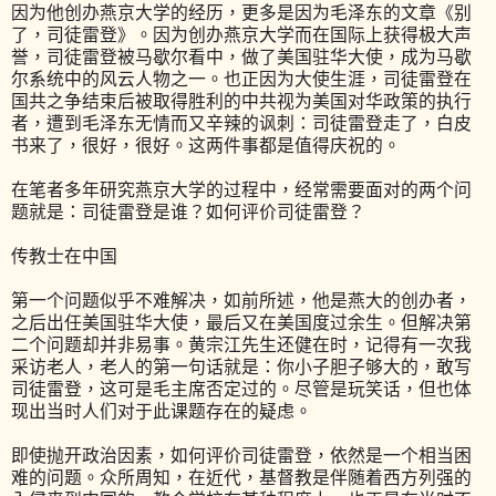
因为他创办燕京大学的经历，更多是因为毛泽东的文章《别
了，司徒雷登》。因为创办燕京大学而在国际上获得极大声
誉，司徒雷登被马歇尔看中，做了美国驻华大使，成为马歇
尔系统中的风云人物之一。也正因为大使生涯，司徒雷登在
国共之争结束后被取得胜利的中共视为美国对华政策的执行
者，遭到毛泽东无情而又辛辣的讽刺：司徒雷登走了，白皮
书来了，很好，很好。这两件事都是值得庆祝的。
在笔者多年研究燕京大学的过程中，经常需要面对的两个问
题就是：司徒雷登是谁？如何评价司徒雷登？
传教士在中国
第一个问题似乎不难解决，如前所述，他是燕大的创办者，
之后出任美国驻华大使，最后又在美国度过余生。但解决第
二个问题却并非易事。黄宗江先生还健在时，记得有一次我
采访老人，老人的第一句话就是：你小子胆子够大的，敢写
司徒雷登，这可是毛主席否定过的。尽管是玩笑话，但也体
现出当时人们对于此课题存在的疑虑。
即使抛开政治因素，如何评价司徒雷登，依然是一个相当困
难的问题。众所周知，在近代，基督教是伴随着西方列强的