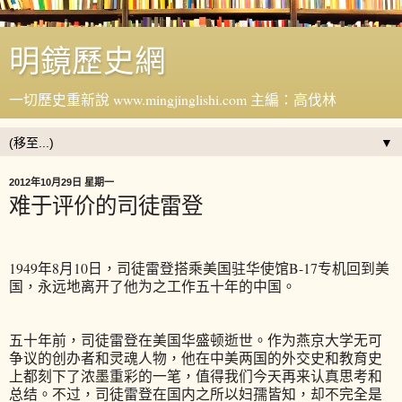
明鏡歷史網
一切歷史重新說 www.mingjinglishi.com 主編：高伐林
▼
2012年10月29日 星期一
难于评价的司徒雷登
1949年8月10日，司徒雷登搭乘美国驻华使馆B-17专机回到美
国，永远地离开了他为之工作五十年的中国。
五十年前，司徒雷登在美国华盛顿逝世。作为燕京大学无可
争议的创办者和灵魂人物，他在中美两国的外交史和教育史
上都刻下了浓墨重彩的一笔，值得我们今天再来认真思考和
总结。不过，司徒雷登在国内之所以妇孺皆知，却不完全是