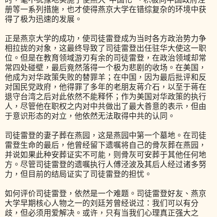
册等一系列措施，也才使得燕京大学在错综复杂的环境中获
得了极为迅速的发展。
正是燕京大学的成功，使司徒雷登成为当时各方政治势力争
相拉拢的对象，这最终导致了司徒雷登出任驻华大使这一职
位。但是在教育领域游刃有余的司徒雷登，在政治领域却常
常四处碰壁，最后竟然落得一个极为悲剧的收场。在美国，
他成为对华政策失败的替罪羊；在中国，因为最后批评和反
对国民党政府，他得罪了多年的老朋友蒋介石，以至于蒋在
退守台湾之后对此依然不能释怀；作为美国对华政策的执行
人，尽管他在职权之内对中共做出了最大善意的表示，但由
于意识形态的对立，他依然无法取得中共的认同。
司徒雷登的妻子葬在燕园，这是燕园中第一个墓地。在司徒
雷登生命的最后，他曾经留下遗嘱将自己的骨灰葬在燕园，
并说如果此种安葬证实不可能，则骨灰可安葬于其他任何地
方。尽管司徒雷登的遗嘱执行人傅泾波及其后人经过诸多努
力，但目前的结局证实了司徒雷登的担忧。
如何评价司徒雷登，依然是一个难题。司徒雷登好友、燕京
大学早期核心人物之一的刘廷芳曾经说过：我们可以有分
歧，但必须用爱解决。或许，只有当我们心理真正强大之