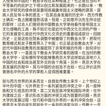
入侵来到中国的，教会学校在某种程度上，也正是在当时不
平等条约的庇护之下得以创立和发展起来的。长期以来，“教
会大学研究的使命就是要彻底揭露帝国主义侵略的罪恶，提
高人民反帝斗争的意志。”在其自身发展的历史中，西方传教
士确实一直占据着强势话语。但是，正如章开沅先生所论述
的那样：过去人们曾经将中国教会大学单纯看作是帝国主义
文化侵略的工具，殊不知它也是近代中西文化交流的产物，
它的发展变化是近代中西文化交流史的重要组成部分。回顾
历史，正是这些在院系调整中被撤销了的教会大学，把现代
教育模式和女子教育带入了中国；也正是这些教会大学，对
近代中国科技教育的发展起到了非常积极的作用。如何评价
教会大学，一直是当下教会大学研究者的困境。在当时的教
会大学中，没有哪所学校能够像燕京大学这样如此深地介入
中国的社会和政治甚至外交的各个角落。另外，燕京大学在
其发展的历程中，其与中国的合拍及不合拍，也让评价这所
曾驰名中外的大学的掌舵人显得困难重重。
就与西方世界的关系而言，自首批传教士来华，上个世纪上
半叶的中国，与外界处于一系列紧张的冲突之中，其一是种
族和文化观念的冲突，其二又有民族冲突和国际冲突，在中
共建政之后，意识形态方面的冲突又成为首要的问题。燕京
大学的发展过程，恰巧和中国与外界的一系列冲突合拍，这
使燕京大学自诞生起就处于一系列的冲突当中。传教士一开