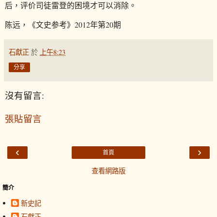
后，评价司徒雷登的困境才可以消除。
陈远，《文史参考》2012年第20期
石獻正
於
上午8:23
分享
沒有留言:
張貼留言
‹
›
首頁
查看網路版
簡介
新史記
石獻正