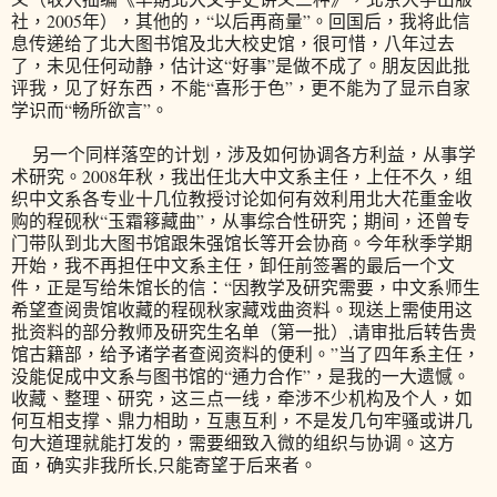
社，2005年），其他的，“以后再商量”。回国后，我将此信
息传递给了北大图书馆及北大校史馆，很可惜，八年过去
了，未见任何动静，估计这“好事”是做不成了。朋友因此批
评我，见了好东西，不能“喜形于色”，更不能为了显示自家
学识而“畅所欲言”。
另一个同样落空的计划，涉及如何协调各方利益，从事学
术研究。2008年秋，我出任北大中文系主任，上任不久，组
织中文系各专业十几位教授讨论如何有效利用北大花重金收
购的程砚秋“玉霜簃藏曲”，从事综合性研究；期间，还曾专
门带队到北大图书馆跟朱强馆长等开会协商。今年秋季学期
开始，我不再担任中文系主任，卸任前签署的最后一个文
件，正是写给朱馆长的信：“因教学及研究需要，中文系师生
希望查阅贵馆收藏的程砚秋家藏戏曲资料。现送上需使用这
批资料的部分教师及研究生名单（第一批）,请审批后转告贵
馆古籍部，给予诸学者查阅资料的便利。”当了四年系主任，
没能促成中文系与图书馆的“通力合作”，是我的一大遗憾。
收藏、整理、研究，这三点一线，牵涉不少机构及个人，如
何互相支撑、鼎力相助，互惠互利，不是发几句牢骚或讲几
句大道理就能打发的，需要细致入微的组织与协调。这方
面，确实非我所长,只能寄望于后来者。