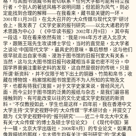
格，与其图书馆藏书有密切联系。任何大学都可能有特立独
行者，个别人的著述风格不说明问题；但若蔚为风气，则必
定能找到合理的解释——在我看来，藏书是关键的一环。
2001年11月20日，在北大召开的“大众传媒与现代文学”研讨
会上，我发表了《文学史家的报刊研究——以北大诸君的学
术思路为中心》（《中华读书报》2002年1月9日），其中有
一段话，现在看来依然有效：“我是1984年方才进入北京大
学，跟随王瑶先生攻读博士学位，当时的直觉是，北大学者
之谈论‘中国现代文学’，最具史的意味。事后想想，这与他们
很早就走出自家书斋、浸泡于图书馆的旧报刊室大有关系。
当然，这与北大图书馆旧报刊收藏相当丰富也密不可分。中
国学界普遍注重新史料的发现，这自然是很好的传统。只是
所谓‘新资料’，并不仅限于地下出土的铜器、竹简和帛书；收
藏在博物馆、档案馆和图书馆里而不为人所知的实物及文
字，也都有待我们发掘。对于文学史家来说，曾经风光八
面、而今尘封于图书馆的泛黄的报纸与杂志，是我们最容易
接触到的、有可能改变以往的文化史或文学史叙述的新资
料。”不仅教授如此，学生也是这样。四年前，我在香港中文
大学主持“文学史视野中的‘大众传媒’”学术研讨会，并提交了
题为《文学史视野中的“报刊研究”——近二十年北大中文系
有关“大众传媒”的博士及硕士学位论文》（《现代中国》第
十一辑，北京大学出版社，2008年9月）的专业论文。如果真
像我描述的那样，北大师生均有关注“报刊研究”的“学术偏