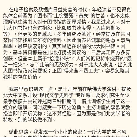
在电子检索及数据库日益完善的时代，年轻读者不见得真
能体会前辈为了图书而“上穷碧落下黄泉”的甘苦，也不太能
理解以往读书人对于图书馆的深厚感情。我是过来人，对于
北大图书馆也有过抱怨（比如取书速度慢、入库限制多
等），但更多的是感恩。多年研究及著述，经常提及在某国
某图书馆找到某难得的资料，因此而表达诚挚的谢意。事后
想想，最应该感谢的，其实是近在眼前的北大图书馆。因
为，基本资料都是在此地打捞或阅读的，日后奔走四方多有
创获，但基本上属于“拾遗补缺”。人们常惦记将水烧开的“最
后一把火”，忘了此前的无数努力。对于北大人来说，出入北
大图书馆乃家常便饭；正因“得来全不费工夫”，容易忽略其
独特的存在价值。
我最早意识到这一点，是十几年前在哈佛大学演讲，提及
北大中文系开设“现代文学史料学”专题课，要求研究生至少
亲手触摸并尝试评述两三种旧期刊，借此训练学生对于这一
媒介的理解，同时感受一下历史沧桑。主持讲座的李欧梵教
授当即半开玩笑称：这不算经验，因为那是你们北大学者的
特权，别的学校做不到。
循此思路，我发现一个小小的秘密：一所大学的学术风