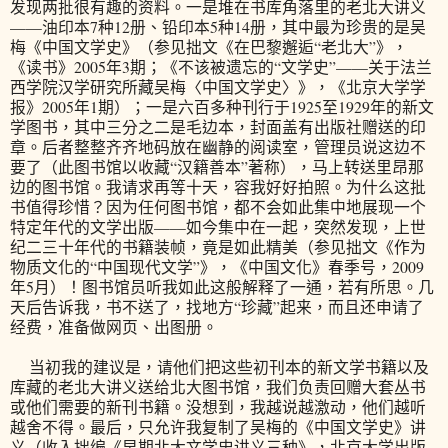
发现两批很有趣的资料。一是堆在书库角落里的老北大讲义
——油印本7种12册、铅印本5种14册，其中最为珍贵的是吴
梅《中国文学史》（参见拙文《在巴黎邂逅“老北大”》，
《读书》2005年3期；《不该被遗忘的“文学史”——关于法兰
西学院汉学研究所藏吴梅〈中国文学史〉》，《北京大学学
报》2005年1期）；一是六百多种刊行于1925至1929年的新文
学图书，其中三分之二是毛边本，封面盖有出版社赠送的印
章。后者整整齐齐地码放在幽静的阅读室，管理员说这边不
要了（此图书馆以收藏“汉籍善本”著称），马上转送里昂那
边的图书馆。我请求再等十天，容我好好拍照。为什么这批
书值得珍惜？因为任何图书馆，都不会如此集中地展现一个
特定年代的文学出版——如今集中在一起，突然发现，上世
纪二三十年代的书籍装帧，竟是如此精美（参见拙文《作为
物质文化的“中国现代文学”》，《中国文化》春季号，2009
年5月）！图书馆员听我如此这般解释了一通，若有所思。几
天后告诉我，书不送了，找地方“珍藏”起来，而且还申请了
经费，准备做网页、出图册。
当初我的建议是，请他们把这些初刊本的新文学书籍以及
库藏的老北大讲义送给北大图书馆，我们负责回赠大套丛书
或他们需要的新刊书籍。没想到，我越说越激动，他们越听
越舍不得。最后，只允许我复制了吴梅的《中国文学史》讲
义（收入拙编《早期北大文学史讲义三种》，北京大学出版