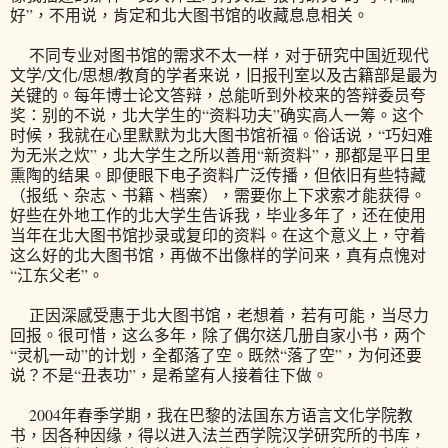
好”，不用说，肯定和北大图书馆的收藏息息相关。
不同专业对图书馆的需求不太一样，对于研究中国近现代
文学/文化/思想/教育的学者来说，旧报刊室以及古籍部是最为
关键的。每年博士论文答辩，总能听到外校来的答辩委员夸
奖：别的不说，北大学生的“资料功夫”确实高人一筹。这个
时候，我就在心里默默为北大图书馆祈福。俗话说，“巧妇难
为无米之炊”，北大学生之所以善用“新资料”，那都是平日里
熏陶的结果。即便眼下电子资料广泛传播，但依旧有些特藏
（报纸、杂志、书籍、档案），需要你上下求索才能获得。
好些在外地工作的北大学生告诉我，毕业多年了，还在使用
当年在北大图书馆抄录或复印的资料。在这个意义上，守着
这么好的北大图书馆，再做不出像样的学问来，真有点愧对
“江东父老”。
正因深感受惠于北大图书馆，老想着，若有可能，当尽力
回报。很可惜，这么多年，除了偶尔送几册自家小书，两个
“灵机一动”的计划，全都落了空。既然“落了空”，为何还要
说？不是“丑表功”，是希望有人接着往下做。
2004年春季学期，我在巴黎的法国东方语言文化学院教
书，因各种因缘，得以进入法兰西学院汉学研究所的书库，