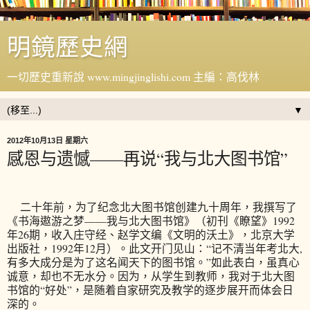
明鏡歷史網
一切歷史重新說 www.mingjinglishi.com 主編：高伐林
▼
2012年10月13日 星期六
感恩与遗憾——再说“我与北大图书馆”
二十年前，为了纪念北大图书馆创建九十周年，我撰写了
《书海遨游之梦——我与北大图书馆》（初刊《瞭望》1992
年26期，收入庄守经、赵学文编《文明的沃土》，北京大学
出版社，1992年12月）。此文开门见山：“记不清当年考北大,
有多大成分是为了这名闻天下的图书馆。”如此表白，虽真心
诚意，却也不无水分。因为，从学生到教师，我对于北大图
书馆的“好处”，是随着自家研究及教学的逐步展开而体会日
深的。