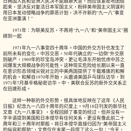
日两国人民和亚洲人民决不能麻痹大意，而应该紧密地团结
起来，坚决反对复活日本军国主义，粉碎美帝国主义阴谋利
用日本发动侵略战争的罪恶计划，决不许新的“九一八”事变
在亚洲重演！”
1971年：为联美反苏，不再将“九一八”和“美帝国主义”捆
绑到一起
1971年九一八事变四十周年。中国的外交方针也发生了
前所未有的变化。中苏交恶，50年代确立的“一边倒”外交原
则破产，1969年的珍宝岛冲突，更让毛泽东开始忧虑中苏之
间爆发大规模战争的可能性。这种现实危险给长期以来一直
在意识形态领域尖锐对立的中美两国提供了千载难逢的和解
的机会。和解自1970年开始，从邀请美国乒乓球队访华，到
1971年7月基辛格秘密访华，中、美联合反苏的新外交关系正
在迅速形成。
这样一种新的外交形势，很具体地反映在了这年《人民
日报》纪念九一八四十周年的尺度上。9月18日刊发的新华社
文章《九一八事变》，全程回顾了事变的经过，但并没有一
字半语提到美国和日本侵华有任何关系，更没有像此前二十
周年和三十周年时那般，将日本侵华直接归因为“美帝国主义
的纵容和帮助”，文章仅在末尾一段提了这么一句：“今天，