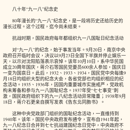
八十年“九一八”纪念史
80年漫长的“九一八”纪念史，是一段将历史还给历史的
漫长过程。这个过程，迄今尚未结束。
抗战时期，国民政府每年都组织九一八国耻日纪念活动
对“九一八”的纪念，始于事发当年。9月20日，南京中央
政府召开临时会议，决议以9月23日全国下半旗并停止娱乐一
天，以示对沈阳陷落表示哀悼。该年10月10日，系中华民国
成立20周年国庆，蒋介石等国民党要员600余人参加，国庆日
一变为国哀日。此后，1932、1933、1934，国民党中央每逢9
月18日均组织大型的纪念大会，各省党部也均组织相应的纪
念活动。1935、1936年，因国内重要城市实施戒严，党政机
构未筹备和参与九一八国耻纪念。1937年受“七七事变”刺
激，国民政府组织下的九一八纪念活动异常隆重；1938年9月
18日，蒋介石更亲自撰写发表《告东北同胞书》。
这种中央党政部门组织的国耻纪念活动，一直维持到
1940年。该年，国民中央政府发布通令，宣布自1941年起，
九一八纪念日合并到七七抗战建国纪念日党中，中央政府不