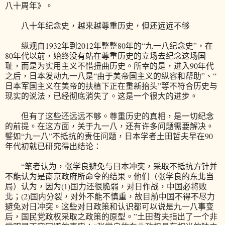
八十周年》。
八十年纪念史，越来越尊重历史，但还远远不够
纵观自1932年到2012年整整80年的“九一八纪念史”，在
80年代以前，始终没有站在尊重历史的立场去纪念这场国
耻，而是为实用主义不惜扭曲历史。所幸的是，进入90年代
之后，日本发动九一八是“由于美帝国主义的纵容和帮助”、“
日本军国主义在美帝的扶植下正在重新抬头”等不符合历史与
现实的说法，已经彻底消失了。这是一个很大的进步。
但有了这些还远远不够。尊重历史的真相，是一切纪念
的前提。在这方面，关于九一八，还有许多问题需要解决。
譬如“九一八”不抵抗的责任问题，日本学者土田哲夫早在90
年代初就已研究得出结论：
“笔者认为，张学良避免与日本冲突，采取不抵抗方针并
不能认为是南京政府所命令的结果。他们（张学良的东北当
局）认为，因为(1)国力还很脆弱，对日作战，中国必将败
北；(2)国内分裂，对外不能不慎重，故目前中国不得不尽力
避免对日冲突。这些对日政策和认识都可以说是九一八事变
后，国民党政权采取之政策的原型。”土田哲夫指出了一个非