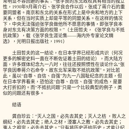
常明显不容回避的事实：“张学良的东北政权具有相当的独立
性，1930年9月蒋介石、张学良合作以后，张成了蒋介石的重
要同盟者。南京和东北的关系在形式上是中央和地方的上下
关系，但在当时实质上却是平等的同盟关系。在这样的情况
下，中央无法强迫张学良做他所不愿意的事情，即张学良本
身对东北有决策方面的权限。”（土田哲夫，《张学良与不抵
抗政策》，载《张学良生涯论集——海内外专家论文精
选》，光明日报出版社，1991）
土田哲夫的这一结论，在日本学界已经形成共识（何况
更多的解密史料一直在不断佐证着土田的结论），而大陆方
面，许多媒体纪念九一八时，往往还按照惯性在谈论什么“张
学良因奉蒋介石命令，故东北军采取不抵抗政策”。对比若
此，虽以“自尊、自信、自强”为九一八国耻纪念的主题，但
在日本学界看来，恐怕这“自尊、自信、自强”的成色，是要
大打折扣的。而“不抵抗问题”只是一个比较典型的例子，类
似的问题还有很多。
结语
龚自珍云：“灭人之国，必先去其史；灭人之枋 ，败人之
纲纪，必先去其史；绝人之材，湮塞人之教，必先去其史；
夷人之祖宗，必先去其史。”只有将历史还给历史，才能让纪