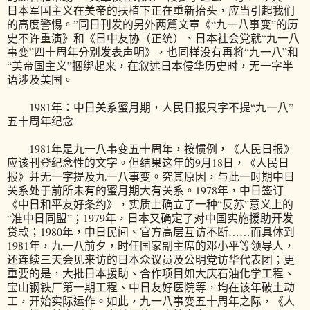
日本军国主义在美帝的扶植下正在重新抬头，应当引起我们
的高度警惕。”同日刊发的另外两篇文章《“九一八事变”的历
史不许重演》和《日中友协（正统）、日本社会党就“九一八
事变”四十周年分别发表声明》，也同样没有再将“九一八”和
“美帝国主义”捆绑起来，在叙述日本侵华历史时，无一字半
语涉及美国。
1981年：中日关系蜜月期，人民日报只字不提“九一八”
五十周年纪念
1981年是九一八事变五十周年，按惯例，《人民日报》
应该刊登纪念性的文字。但结果这年的9月18日，《人民日
报》并无一字提及九一八事变。究其原因，与此一时期中日
关系处于前所未有的蜜月期大有关系。1978年，中日签订
《中日和平友好条约》，实质上确立了一种“反苏”意义上的
“准中日同盟”；1979年，日本又确定了对中国实施援助开发
贷款；1980年，中日民间、官方高层互访不断……而具体到
1981年，九一八前夕，时任国家副主席的邓小平等领导人，
还连续三天会见来访的日本众议员及公明党访华代表团；更
重要的是，大批日本援助、合作项目如大庆石油化学工程、
宝山钢铁厂第一期工程、中日友好医院等，均在该年破土动
工，开始实际运作。如此，九一八事变五十周年之际，《人