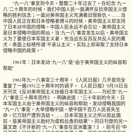
“九一八”事变到今天，整整二十年过去了。在纪念‘九一
八’二十周年的时候，我们中国人民一面满怀反抗帝国主义侵
略的胜利信念；一面对美帝国主义充满着旧恨新仇。……当
中国人民正在和日本侵略者搏斗的时候，美帝国主义却支持
了日本对中国的侵略。中国人民永远不会忘记，美帝国主义
是日本侵略中国的帮凶。当‘九一八’事变发生以后，美帝国主
义为了要使日本军国主义者，充当远东反苏反共反人民的鹰
犬，表面上标榜所谓‘不承认主义’，实际上却采取了支持日本
侵略中国的政策。”
1961年：日本发动“九一八”是“由于美帝国主义的纵容和
帮助”
1961年九一八事变三十周年，《人民日报》几乎是完全
重复了一遍1951三十周年时的调子。《人民日报》9月18日当
天刊文《反对美帝国主义扶植日本军国主义——为纪念“九一
八”事变三十周年而作》，明确说道：“三十年前的今天，日
本军国主义由于美帝国主义的纵容和帮助，发动侵略我国的
“九一八”事变，大举侵略中国，使中国千百万人民丧失生
命，亿万财产遭到浩劫。……日本军国主义之所以如此猖
狂，是美帝国主义助纣为虐和怂恿的结果”。同日刊登的另一
篇文章《不许新的“九一八”事变在亚洲重演！》，则号召“中