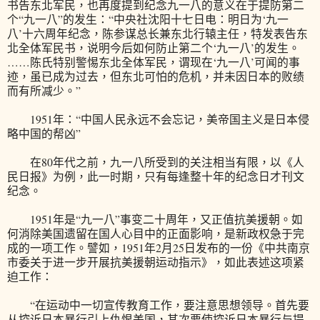
书告东北军民，也再度提到纪念九一八的意义在于提防第二
个“九一八”的发生：“中央社沈阳十七日电：明日为‘九一
八’十六周年纪念，陈参谋总长兼东北行辕主任，特发表告东
北全体军民书，说明今后如何防止第二个‘九一八’的发生。
……陈氏特别警惕东北全体军民，谓现在‘九一八’可闻的事
迹，虽已成为过去，但东北可怕的危机，并未因日本的败绩
而有所减少。”
1951年：“中国人民永远不会忘记，美帝国主义是日本侵
略中国的帮凶”
在80年代之前，九一八所受到的关注相当有限，以《人
民日报》为例，此一时期，只有每逢整十年的纪念日才刊文
纪念。
1951年是“九一八”事变二十周年，又正值抗美援朝。如
何消除美国遗留在国人心目中的正面影响，是新政权急于完
成的一项工作。譬如，1951年2月25日发布的一份《中共南京
市委关于进一步开展抗美援朝运动指示》，如此表述这项紧
迫工作：
“在运动中一切宣传教育工作，要注意思想领导。首先要
从控诉日本暴行引上仇恨美国，其次要使控诉日本暴行与提