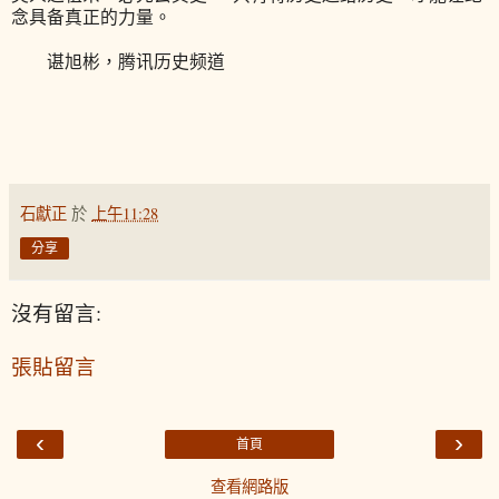
念具备真正的力量。
谌旭彬，腾讯历史频道
石獻正
於
上午11:28
分享
沒有留言:
張貼留言
‹
›
首頁
查看網路版