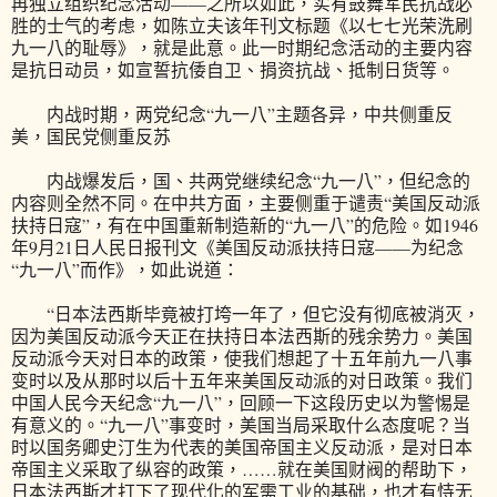
再独立组织纪念活动——之所以如此，实有鼓舞军民抗战必
胜的士气的考虑，如陈立夫该年刊文标题《以七七光荣洗刷
九一八的耻辱》，就是此意。此一时期纪念活动的主要内容
是抗日动员，如宣誓抗倭自卫、捐资抗战、抵制日货等。
内战时期，两党纪念“九一八”主题各异，中共侧重反
美，国民党侧重反苏
内战爆发后，国、共两党继续纪念“九一八”，但纪念的
内容则全然不同。在中共方面，主要侧重于谴责“美国反动派
扶持日寇”，有在中国重新制造新的“九一八”的危险。如1946
年9月21日人民日报刊文《美国反动派扶持日寇——为纪念
“九一八”而作》，如此说道：
“日本法西斯毕竟被打垮一年了，但它没有彻底被消灭，
因为美国反动派今天正在扶持日本法西斯的残余势力。美国
反动派今天对日本的政策，使我们想起了十五年前九一八事
变时以及从那时以后十五年来美国反动派的对日政策。我们
中国人民今天纪念“九一八”，回顾一下这段历史以为警惕是
有意义的。“九一八”事变时，美国当局采取什么态度呢？当
时以国务卿史汀生为代表的美国帝国主义反动派，是对日本
帝国主义采取了纵容的政策，……就在美国财阀的帮助下，
日本法西斯才打下了现代化的军需工业的基础，也才有恃无