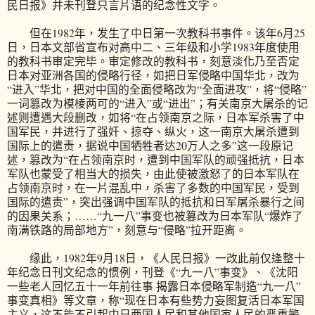
民日报》并未刊登只言片语的纪念性文字。
但在1982年，发生了中日第一次教科书事件。该年6月25
日，日本文部省宣布对高中二、三年级和小学1983年度使用
的教科书审定完毕。审定修改的教科书，刻意淡化乃至否定
日本对亚洲各国的侵略行径，如把日军侵略中国华北，改为
“进入”华北，把对中国的全面侵略改为“全面进攻”，将“侵略”
一词篡改为模棱两可的“进入”或“进出”；有关南京大屠杀的记
述则遭遇大段删改，如将“在占领南京之际，日本军杀害了中
国军民，并进行了强奸、掠夺、纵火，这一南京大屠杀遭到
国际上的遣责，据说中国牺牲者达20万人之多”这一段原记
述，篡改为“在占领南京时，遭到中国军队的顽强抵抗，日本
军队也蒙受了相当大的损失，由此使被激怒了的日本军队在
占领南京时，在一片混乱中，杀害了多数的中国军民，受到
国际的遣责”，突出强调中国军队的抵抗和日军屠杀暴行之间
的因果关系；……“九一八”事变也被篡改为日本军队“爆炸了
南满铁路的局部地方”，刻意与“侵略”拉开距离。
缘此，1982年9月18日，《人民日报》一改此前仅逢整十
年纪念日刊文纪念的惯例，刊登《“九一八”事变》、《沈阳
一些老人回忆五十一年前往事 揭露日本侵略军制造“九一八”
事变真相》等文章，称“现在日本有些势力妄图复活日本军国
主义，这不能不引起中日两国人民和其他国家人民的严重警