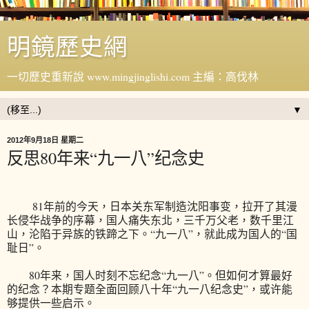
明鏡歷史網
一切歷史重新說 www.mingjinglishi.com 主編：高伐林
▼
2012年9月18日 星期二
反思80年来“九一八”纪念史
81年前的今天，日本关东军制造沈阳事变，拉开了其漫
长侵华战争的序幕，国人痛失东北，三千万父老，数千里江
山，沦陷于异族的铁蹄之下。“九一八”，就此成为国人的“国
耻日”。
80年来，国人时刻不忘纪念“九一八”。但如何才算最好
的纪念？本期专题全面回顾八十年“九一八纪念史”，或许能
够提供一些启示。