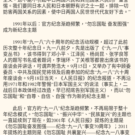
惕。我们要同日本人民和日本朝野有识之士一起，排除一切
妨害两国关系的因素，使中日两国人民世世代代友好下去。”
1991年以后：官方纪念渐趋频繁，“勿忘国耻 奋发图强”
成为新纪念主题
1991年“九一八”六十周年的纪念活动规模，超过了此前
历次整十年纪念日。九一八前夕，先是出版了《“九·一八”事
变丛书》，该书得到了邓小平、江泽民、杨尚昆、张学良等
人的题写书名或者题词，李瑞环、丁关根等都曾出席该书的
座谈会并讲话，可谓声势浩大。9月15日，又举办了有中顾委
委员、中共及国民党将领及后裔参加的纪念“九·一八”六十周
年座谈会。9月18日当天，《人民日报》的纪念报道，不再沿
用1971年和1982年警惕“日本军国主义”的说法（事实上，二
战后日本政体经过改造，早已彻底告别军国主义），而以“勿
忘国耻”和“自尊、自信、自强”作为新的纪念主题。
此后，官方的“九一八”纪念渐趋频繁，不再局限于整十
年纪念模式。“勿忘国耻”、“振兴中华”、“民族复兴”的主题也
一直延续到了现在，如2001年《人民日报》提炼的主题是
《勿忘国耻奋发图强——纪念“九一八”事变70周年》；2011
年提炼的主题则是《勿忘国耻 共襄复兴——纪念九一八事变