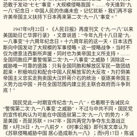
恐敢于发动“七七”事变，大规模侵略我国。……今天逢到“九
一八”纪念日，中国人民的伤痛未愈，记忆犹新，我们再不容
许美帝国主义扶持下日本再来第二次“九一八”事变。”
1947年9月22日，《人民日报》再度刊文《“九·一八”以来
美国助日亡华罪行录》，文章说道：“今年九月十八日是“九·
一八事变”十六周年纪念日。十六周年前的这一天，日本法西
斯向中国发动了大规模的军事侵略。这一侵略战争，当时不
仅为德意法西斯所声援，同时也为美帝国主义所支持。……
全国同胞应严重警惕第二次“九一八事变”之威胁！消除这一
威胁唯一可靠的道路：只有全国同胞和解放区军民一致团结
起来，积极响应和配合中国人民解放军的大反攻，为打倒美
帝国主义忠实走狗卖国大汉奸蒋介石的统治、驱逐美帝国主
义势力出中国、并在全国范围内建立民主联合政府而斗争到
底！”
国民党此一时期宣传纪念“九一八”，也着眼于告诫民众
“警惕第二次‘九一八事变’之威胁”，不过与中共不同，国民党
的宣传机构认为可能在中国造就第二次“九一八”的势力，不
是美国，而是苏联。1947年，国共两党为争夺东北激战正
酣，8月28日，九一八前夕，《时事公报》即刊发文章认为
《苏联侵略威胁中国 居心造成新九一八》；而9月17日，陈诚