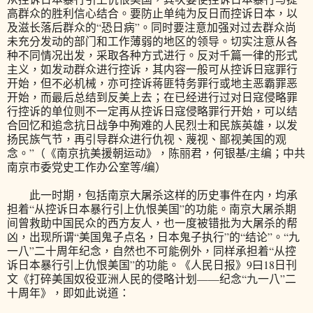
高群众的胜利信心结合。要防止单纯为反日而控诉日本，以
及滋长落后群众的“恐日病”。同时要注意加强对过去群众尚
未充分发动的部门和工作薄弱的地区的领导。切实注意从各
种不同情况出发，采取各种方式进行。反对千篇一律的形式
主义，如发动群众进行控诉，其内容一般可从控诉日寇罪行
开始，但不必机械，亦可控诉蒋匪特务罪行或地主恶霸罪恶
开始，而最后总结到反美上去；在已经进行过对日寇侵略罪
行控诉的单位则不一定再从控诉日寇侵略罪行开始，可以结
合回忆和追念抗日战争中殉难的人民烈士和民族英雄，以发
扬民族气节，再引导群众进行仇视、蔑视、鄙视美国的观
念。”（《南京抗美援朝运动》，陈丽君，何银基/主编；中共
南京市委党史工作办公室等/编）
此一时期，包括南京大屠杀这样的历史事件在内，均承
担着“从控诉日本暴行引上仇恨美国”的功能。南京大屠杀期
间曾救助中国民众的西方友人，也一度被错批为大屠杀的帮
凶，出现所谓“美国鬼子点名，日本鬼子执行”的“结论”。“九
一八”二十周年纪念，自然也不可能例外，同样承担着“从控
诉日本暴行引上仇恨美国”的功能。《人民日报》9曰18日刊
文《打碎美国奴役亚洲人民的侵略计划——纪念“九一八”二
十周年》，即如此说道：