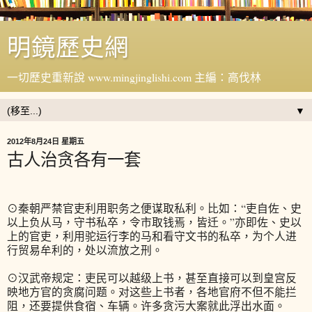
明鏡歷史網
一切歷史重新說 www.mingjinglishi.com 主編：高伐林
▼
2012年8月24日 星期五
古人治贪各有一套
⊙秦朝严禁官吏利用职务之便谋取私利。比如：“吏自佐、史
以上负从马，守书私卒，令市取钱焉，皆迁。”亦即佐、史以
上的官吏，利用驼运行李的马和看守文书的私卒，为个人进
行贸易牟利的，处以流放之刑。
⊙汉武帝规定：吏民可以越级上书，甚至直接可以到皇宫反
映地方官的贪腐问题。对这些上书者，各地官府不但不能拦
阻，还要提供食宿、车辆。许多贪污大案就此浮出水面。