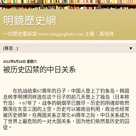
明鏡歷史網
一切歷史重新說 www.mingjinglishi.com 主編：高伐林
▼
2012年8月18日 星期六
被历史囚禁的中日关系
在抗战结束67周年的日子，中国人登上了钓鱼岛。韩国
总统李明博同样选在这个日子的前几天登上了独岛（日本称
竹岛）。67年了，战争的硝烟早已散尽，历史的阴魂却依然
飘荡在东亚三国的上空。历史可以被政治利用，政治也经常
被历史绑架。在两国关系正常化40周年之际，中日关系成为
了世界上最危险的一对大国关系，因为他们依然是历史的囚
徒。