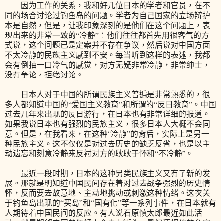
因为工作的关系，我和好几位日本的学者和官员，在不
同的场合讨论过钓鱼岛的问题。学者为自己国家的立场辩护
本是自然，但是，让我印象深刻的是他们在这个问题上，表
现出来的非常一致的“冷静”：他们往往都首先用很客气的方
式说，这个问题已是定案并不存在争议，然后说对中国方面
不太冷静的民族主义感到不安。每当听到这样的表述，我都
会有倒抽一口冷气的感觉，对方无疑非常冷静，非常绅士，
没有争论，拒绝讨论。
日本人对于中国的所谓民族主义普遍是非常熟悉的，很
多人都知道中国的“爱国主义教育”和所谓的“反日教育”。中国
过去几年来出现的反日游行，在日本也有非常详细的报道。
如果我说日本也有强烈的民族主义，很多日本人大概不会同
意。但是，在我看来，在这种“冷静”的背后，实际上是另一
种民族主义。这不仅仅是对过去历史的缺乏反省，也是以主
动遗忘和刻意冷静来反衬对方的耿耿于怀和“不冷静”。
最近一段时期，日本的这种另类民族主义又有了新的发
展。那就是明知道中国民间存在着对过去战争强烈的历史情
怀，反而要去故意地、主动地挑动或刺激这种情绪。这次关
于钓鱼岛出现的“买岛”和“国有化”等一系列事件，在日本就有
人期待着中国民间的反应。有人说石原慎太郎最近如此活