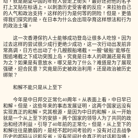
动，就是期望中国的年轻人会走上街头，最好还把他的名字
打上叉贴在标语上。以刺激历史受害者的反应，来拉抬自己
的人气和政治支持，这样的行为是何等的阴险！但是，更值
得我们探究的是，在日本为什么会出现孕育这样想法和行为
的政治土壤。
这一次香港保钓人士能够成功登岛让很多人吃惊。因为
过去这样的尝试很少成行更绝少成功，这一次行动出发前非
常高调，日方也出动了十几艘舰船堵截。一艘“破船”能够在
围追堵截之下成功突围上岛，究竟是日本人的疏漏还是有意
为之？如果是有意放水，哪又是为了什么？难道是为了展现
强硬，迎合民意？究竟是历史被政治利用，还是政治被历史
绑架？
和解不能只是从上至下
今年是中日邦交正常化40周年。从表面上看，中日早已
和解。但是，这些年来的事态发展证明，这两个国家远没有
实现真正的和解。究其根源，是因为中日的和解，从一开始
就是一个从上至下的安排。两个国家的领导人为了共同的政
治和经济利益，引导了40年前的正常化。但是，从上至下的
和解往往是脆弱的，是经不起时间考验的。没有对过去战争
历史的起码认识和反省，没有民间社会真正的对话和沟通，