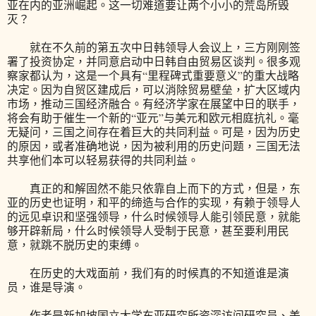
亚在内的亚洲崛起。这一切难道要让两个小小的荒岛所毁
灭？
就在不久前的第五次中日韩领导人会议上，三方刚刚签
署了投资协定，并同意启动中日韩自由贸易区谈判。很多观
察家都认为，这是一个具有“里程碑式重要意义”的重大战略
决定。因为自贸区建成后，可以消除贸易壁垒，扩大区域内
市场，推动三国经济融合。有经济学家在展望中日的联手，
将会有助于催生一个新的“亚元”与美元和欧元相庭抗礼。毫
无疑问，三国之间存在着巨大的共同利益。可是，因为历史
的原因，或者准确地说，因为被利用的历史问题，三国无法
共享他们本可以轻易获得的共同利益。
真正的和解固然不能只依靠自上而下的方式，但是，东
亚的历史也证明，和平的缔造与合作的实现，有赖于领导人
的远见卓识和坚强领导，什么时候领导人能引领民意，就能
够开辟新局，什么时候领导人受制于民意，甚至要利用民
意，就跳不脱历史的束缚。
在历史的大戏面前，我们有的时候真的不知道谁是演
员，谁是导演。
作者是新加坡国立大学东亚研究所资深访问研究员、美