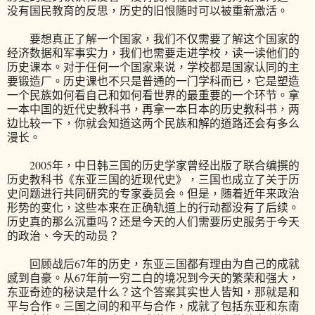
没有国民教育的反思，历史的旧恨随时可以被重新激活。
要想真正了解一个国家，我们不仅需要了解这个国家的
经济数据和军事实力，我们也需要走进学校，读一读他们的
历史课本。对于任何一个国家来说，学校都是国家认同的主
要锻造厂。历史课也不只是普通的一门学科而已，它是塑造
一个民族如何看自己和如何看世界的最重要的一个环节。拿
一本中国的近代史教科书，再拿一本日本的历史教科书，两
边比较一下，你就会知道这两个民族和解的道路还会有多么
漫长。
2005年，中日韩三国的历史学家曾经出版了联合编撰的
历史教科书《东亚三国的近现代史》，三国也成立了关于历
史问题进行共同研究的专家委员会。但是，随着近年来政治
形势的变化，这些本来在正确轨道上的行动都没有了后续。
历史真的那么沉重吗？还是今天的人们需要历史服务于今天
的政治、今天的动员？
回顾战后67年的历史，东亚三国都有理由为自己的成就
感到自豪。从67年前一穷二白的境况到今天的繁荣和强大，
东亚奇迹的秘诀是什么？这个答案其实世人皆知，那就是和
平与合作。三国之间的和平与合作，成就了包括东亚和东南