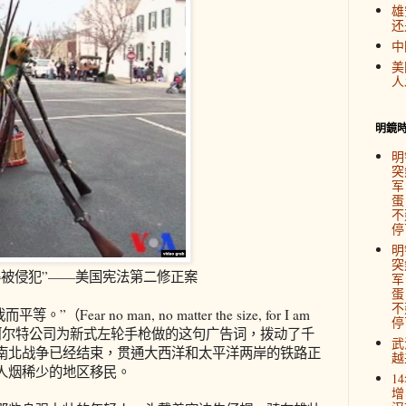
雄
还
中
美
人
明鏡
明
突
军
蛋
不
停
明
突
得被侵犯”——美国宪法第二修正案
军
蛋
不
r no man, no matter the size, for I am
停
世纪后期，柯尔特公司为新式左轮手枪做的这句广告词，拨动了千
武
南北战争已经结束，贯通大西洋和太平洋两岸的铁路正
越
人烟稀少的地区移民。
1
增