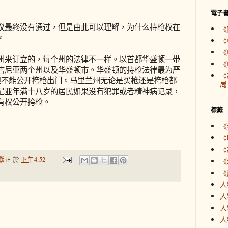
電子
议最终没有通过，但是由此可以理解，为什么持枪权在
《
。
《
《
州来订立的，每个州的法律不一样。以首都华盛顿一带
《
吉尼亚两个州以及华盛顿市。华盛顿的持枪法律最为严
《
，但不能公开挎枪出门。马里兰州无论是买枪还是挎枪都
局
尼亚年满十八岁的居民如果没有犯罪或者精神病记录，
有权公开挎枪。
標籤
《
《
《
獻正
於
下午4:52
《
《
人
人
人
人