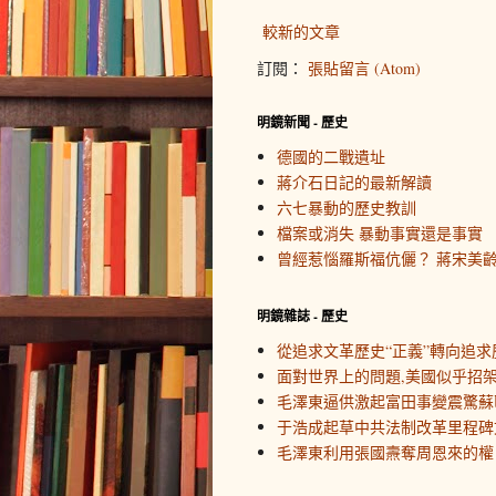
較新的文章
訂閱：
張貼留言 (Atom)
明鏡新聞 - 歷史
德國的二戰遺址
蔣介石日記的最新解讀
六七暴動的歷史教訓
檔案或消失 暴動事實還是事實
曾經惹惱羅斯福伉儷？ 蔣宋美
明鏡雜誌 - 歷史
從追求文革歷史“正義”轉向追求
面對世界上的問題,美國似乎招
毛澤東逼供激起富田事變震驚蘇
于浩成起草中共法制改革里程碑
毛澤東利用張國燾奪周恩來的權