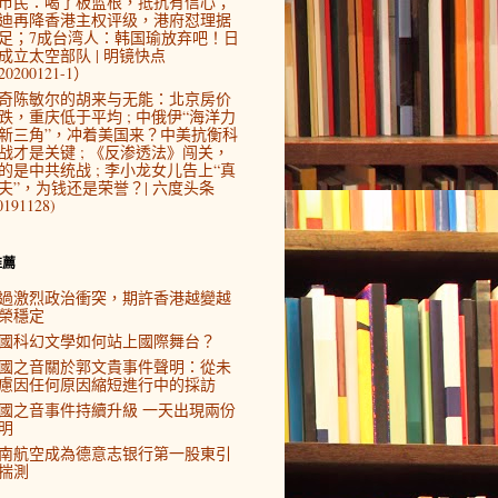
市民：喝了板蓝根，抵抗有信心；
迪再降香港主权评级，港府怼理据
足；7成台湾人：韩国瑜放弃吧！日
成立太空部队 | 明镜快点
0200121-1）
奇陈敏尔的胡来与无能：北京房价
跌，重庆低于平均 ; 中俄伊“海洋力
新三角”，冲着美国来？中美抗衡科
战才是关键 ; 《反渗透法》闯关，
的是中共统战 ; 李小龙女儿告上“真
夫”，为钱还是荣誉？| 六度头条
0191128)
推薦
過激烈政治衝突，期許香港越變越
榮穩定
國科幻文學如何站上國際舞台？
國之音關於郭文貴事件聲明：從未
慮因任何原因縮短進行中的採訪
國之音事件持續升級 一天出現兩份
明
南航空成為德意志银行第一股東引
揣測