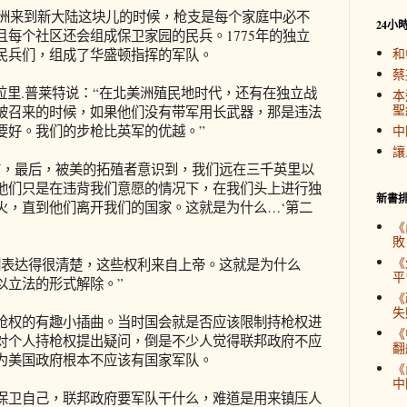
欧洲来到新大陆这块儿的时候，枪支是每个家庭中必不
24小
每个社区还会组成保卫家园的民兵。1775年的独立
和
民兵们，组成了华盛顿指挥的军队。
蔡
拉里.普莱特说：“在北美洲殖民地时代，还有在独立战
本
聖
被召来的时候，如果他们没有带军用长武器，那是违法
要好。我们的步枪比英军的优越。”
中
讓
信，最后，被美的拓殖者意识到，我们远在三千英里以
他们只是在违背我们意愿的情况下，在我们头上进行独
新書
火，直到他们离开我们的国家。这就是为什么…‘第二
”
《
敗
《
们表达得很清楚，这些权利来自上帝。这就是为什么
平
以立法的形式解除。”
《
失
枪权的有趣小插曲。当时国会就是否应该限制持枪权进
《
对个人持枪权提出疑问，倒是不少人觉得联邦政府不应
翻
为美国政府根本不应该有国家军队。
《
中
保卫自己，联邦政府要军队干什么，难道是用来镇压人