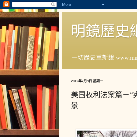
明鏡歷史
一切歷史重新說 www.ming
2012年7月9日 星期一
美国权利法案篇－“
景