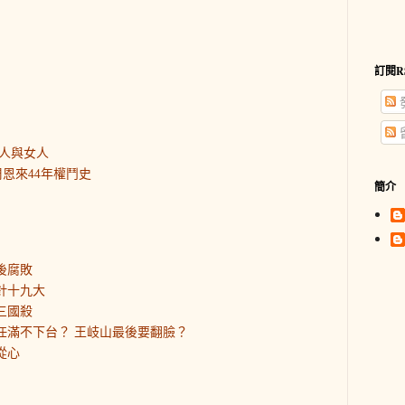
訂閱R
人與女人
恩來44年權鬥史
簡介
後腐敗
針十九大
三國殺
平任滿不下台？ 王岐山最後要翻臉？
從心