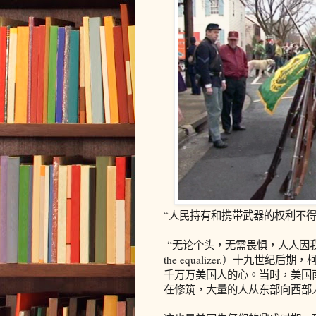
“人民持有和携带武器的权利不
“无论个头，无需畏惧，人人因我而平等。”（Fea
the equalizer.）十九
千万万美国人的心。当时，美国
在修筑，大量的人从东部向西部