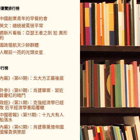
時瀏覽排行榜
中國創業青年的早餐約會
英文：總統被罵很平常
週新片看板：亞瑟王者之劍 尬 異形
約
國政壇航天少帥群體
人眼前一亮的光頭女星
排行榜
內幕》(第63期)：北大方正幕後腐
外參》(第83期)：肖建華案 - 習近
曾慶紅的暗鬥
政經》(第21期)：克強經濟學已經
敗 近平經濟學重蹈覆轍
中國密報》(第55期)：十九大有人
船落水
內幕》(第62期)：肖建華萬億帝國
國權貴俱樂部