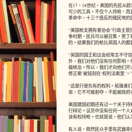
在17、18世纪，美国的先民从
可少的工具。不仅个人持枪，而且
革命中，十三个造反的殖民地的
“美国枪支拥有者协会”行政主管
争时期，民兵可以被召集。男丁
的。结果我们的枪比英国人的都
“英国的国王和议会经常言不守
外，我们对他们没有任何影响。
裁统治。所以，我们才向他们开
修正案’被铭刻在‘权利法案里’。
“这是行使先有的权利。拓殖者
说，它不可被剥夺，不能被政府
美国建国初期还有过一个关于持
行辩论。议员中没有任何一个人
该有权持枪。也就是说，他们认
有人说，既然民众手里有武器来