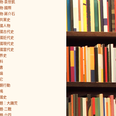
物·袁世凱
物·國際
物·蔣介石
共黨史
國人物
國古代史
國近代史
國現代史
國當代史
界史
料
書
論
它
鏡行動
鳴
國史
題：大饑荒
題·二戰
題·六四