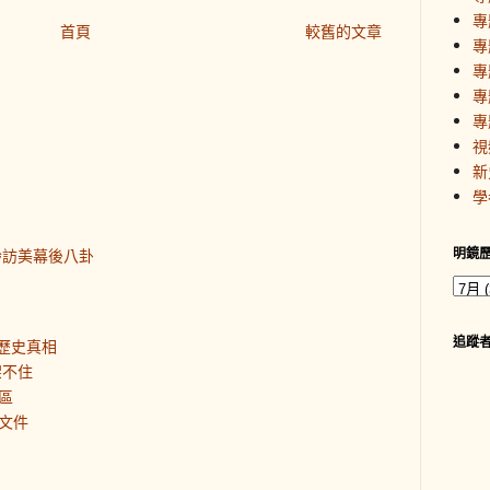
專
首頁
較舊的文章
專
專
專
專
視
新
學
明鏡
齡訪美幕後八卦
追蹤
歷史真相
架不住
區
文件