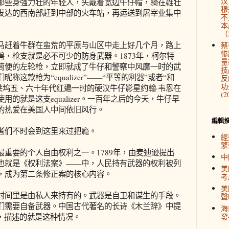
汉
那些身强力壮的年轻人，头戴着宽边牛仔帽，骑在雄壮
穆
发达的西南部赶到中部的火车站，再运送到屠宰业集中
不
本
（2
马赶着牛群在蛮荒的平原与山区中走上好几个月，路上
蔡
惨
，枪支就是必不可少的防身武器。1873年，柯尔特
量
简便的左轮枪，立即就成了牛仔和警察中风靡一时的武
技
这款枪为“equalizer”——“平等的利器”或者“和
反
功
）。好莱坞五、六十年代红遍一时的硬汉牛仔影星约翰·韦恩在
(2
的就是这支equalizer。一百年之后的今天，牛仔早
的热爱在美国人中间依旧风行。
編輯
者们不时会到这里来过把瘾。
經
繁
重要的个人自由权利之一。1789年，由麦迪逊提出
中
也就是《权利法案》——中，人民持有武器的权利被列
美
，成为第二条修正案的核心内容。
考
美
时间里是由私人来持有的。武器是自卫和谋生的手段。
聲
们需要自备武器。中国古代著名的长诗《木兰辞》中提
海
，描述的就是这种情况。
發