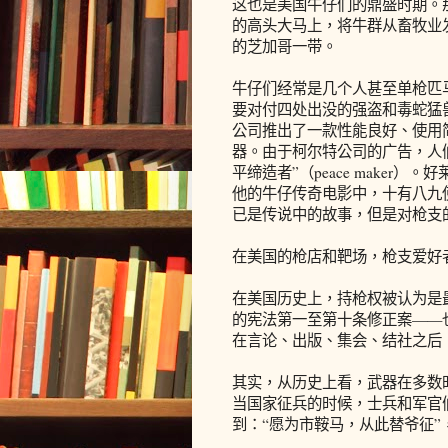
这也是美国牛仔们的鼎盛时期。
的高头大马上，将牛群从畜牧业
的芝加哥一带。
牛仔们经常是几个人甚至单枪匹
要对付四处出没的强盗和毒蛇猛兽
公司推出了一款性能良好、使用
器。由于柯尔特公司的广告，人们昵称
平缔造者”（peace maker
他的牛仔传奇电影中，十有八九使用
已是传说中的故事，但是对枪支
在美国的枪店和靶场，枪支爱好
在美国历史上，持枪权被认为是最
的宪法第一至第十条修正案——
在言论、出版、集会、结社之后
其实，从历史上看，武器在多数
当国家征兵的时候，士兵和军官
到：“愿为市鞍马，从此替爷征”