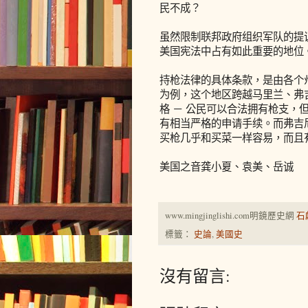
民不成？
虽然限制联邦政府组织军队的提
美国宪法中占有如此重要的地位
持枪法律的具体条款，是由各个
为例，这个地区跨越马里兰、弗
格 － 公民可以合法拥有枪支
有相当严格的申请手续。而弗吉
买枪几乎和买菜一样容易，而且
美国之音龚小夏、袁美、岳诚
www.mingjinglishi.com明鏡歷史網
石
標籤：
史論
,
美國史
沒有留言: