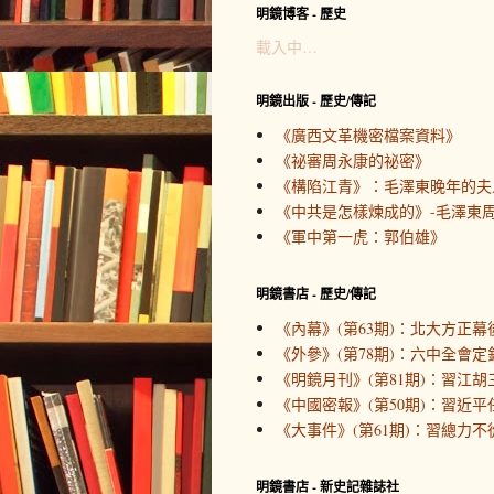
明鏡博客 - 歷史
載入中…
明鏡出版 - 歷史/傳記
《廣西文革機密檔案資料》
《祕審周永康的祕密》
《構陷江青》：毛澤東晚年的夫
《中共是怎樣煉成的》-毛澤東周
《軍中第一虎：郭伯雄》
明鏡書店 - 歷史/傳記
《內幕》(第63期)：北大方正幕
《外參》(第78期)：六中全會定
《明鏡月刊》(第81期)：習江胡
《中國密報》(第50期)：習近
《大事件》(第61期)：習總力不
明鏡書店 - 新史記雜誌社