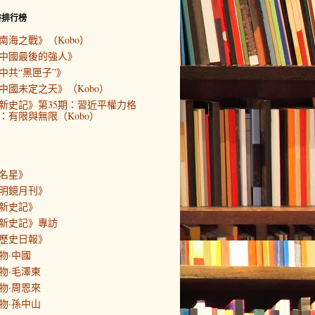
書排行榜
南海之戰》（Kobo）
中國最後的強人》
中共“黑匣子”》
中國未定之天》（Kobo）
新史記》第35期：習近平權力格
：有限與無限（Kobo）
名星》
明鏡月刊》
新史記》
新史記》專訪
歷史日報》
物·中國
物·毛澤東
物·周恩來
物·孫中山