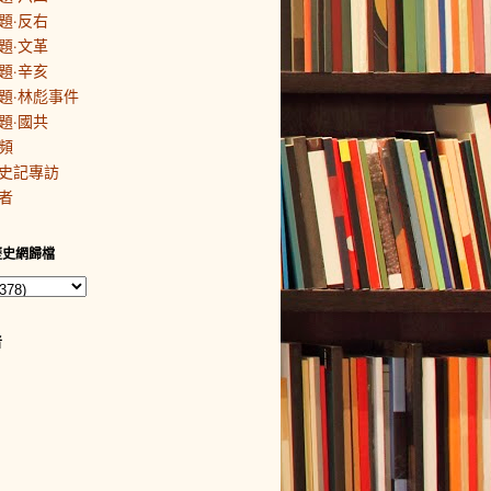
題·反右
題·文革
題·辛亥
題·林彪事件
題·國共
頻
史記專訪
者
歷史網歸檔
者