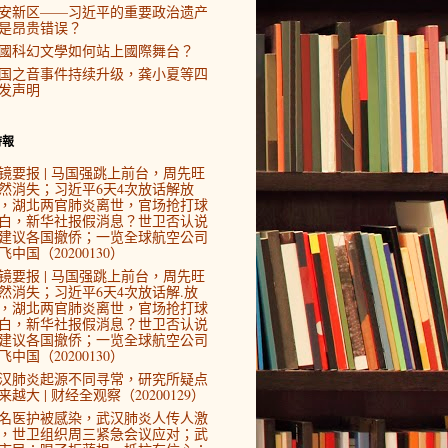
安新区——习近平的重要政治遗产
是昂贵错误？
國科幻文學如何站上國際舞台？
国之音事件持续升级，龚小夏等四
发声明
時報
镜要报 | 马国强跳上前台，周先旺
然消失；习近平6天4次放话解放
，湖北两官肺炎离世，官场抢打球
白，新华社报假消息？世卫否认说
建议各国撤侨；一览全球航空公司
飞中国（20200130）
镜要报 | 马国强跳上前台，周先旺
然消失；习近平6天4次放话解.放
，湖北两官肺炎离世，官场抢打球
白，新华社报假消息？世卫否认说
建议各国撤侨；一览全球航空公司
飞中国（20200130）
汉肺炎起源不同寻常，研究所疑点
来越大 | 财经全观察（20200129）
4名医护被感染，武汉肺炎人传人激
，世卫组织周三紧急会议应对；武