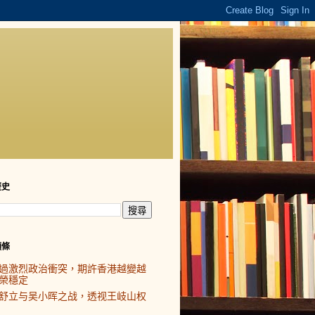
歷史
頭條
過激烈政治衝突，期許香港越變越
榮穩定
舒立与吴小晖之战，透视王岐山权