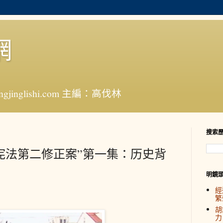
網
jinglishi.com 主編：高伐林
搜索
宪法第二修正案”第一集：历史背
明鏡
經
繁
胡
力