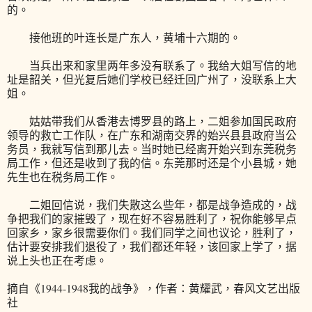
的。
接他班的叶连长是广东人，黄埔十六期的。
当兵出来和家里两年多没有联系了。我给大姐写信的地
址是韶关，但光复后她们学校已经迁回广州了，没联系上大
姐。
姑姑带我们从香港去博罗县的路上，二姐参加国民政府
领导的救亡工作队，在广东和湖南交界的始兴县县政府当公
务员，我就写信到那儿去。当时她已经离开始兴到东莞税务
局工作，但还是收到了我的信。东莞那时还是个小县城，她
先生也在税务局工作。
二姐回信说，我们失散这么些年，都是战争造成的，战
争把我们的家摧毁了，现在好不容易胜利了，祝你能够早点
回家乡，家乡很需要你们。我们同学之间也议论，胜利了，
估计要安排我们退役了，我们都还年轻，该回家上学了，据
说上头也正在考虑。
摘自《1944-1948我的战争》，作者：黄耀武，春风文艺出版
社