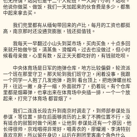
也无所谓，站岗也是十二个人轮班，一人两个小时，站呗。
他说你做菜、做饭，我们一天加起来的伙食费是多少，都集
中起来拿去买。
我们兜里都有从缅甸带回来的卢比，每月的工资也都挺
高，南京那时还没通货膨胀，钱还挺值钱。
我每天一早翻过小山头到菜市场，买肉买鱼，十点多回
来就开始做午饭，清蒸鱼、滑熘鸡，过去也没做过，但小时
候看母亲做，心里有数，反正天天都吃好的，有钱就吃呗。
中央体育场是日军的炮弹仓库，地方比较偏僻，轮流派
一个班在那里守卫。那天轮到我们班守卫，闲着没事，我跟
一个同学一人抱了几发炮弹，跑到 看台顶上，把炮弹螺丝松
开，往远一撇，身子一缩，外面就炸了，扔着玩。有个仓库
里都是烟幕弹，也拿出来在体育场中央插一排，一个一个放
起来，打完了体育场 都冒烟了。
我们二连连长段吉升到南京时调走了，到师部参谋处当
参谋，等位置。排在后面够资历的上来了不腾位置不行，没
有适合的就暂时做个闲差。让他到 参谋处还有一个原因，他
长得很帅，京戏唱得非常好，唱青衣的，廖耀湘、李涛特别
喜欢京剧，所以留在身边，以后在剧团里客串个角色什么