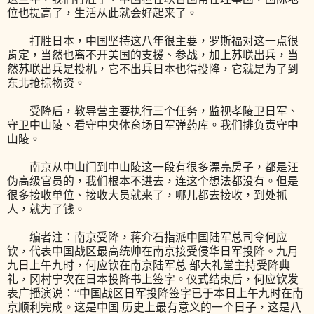
位也提高了，生活从此就会好起来了。
打胜日本，中国坚持这八年很主要，罗斯福对这一点很
肯定，当然也离不开美国的支援、参战，加上苏联出兵，当
然苏联出兵是投机，它不出兵日本也得投降，它就是为了到
东北抢掠物资。
受降后，教导营主要执行三个任务，监视孝陵卫日军、
守卫中山陵、看守中央体育场日军弹药库。我们排负责守中
山陵。
南京从中山门到中山陵这一段有很多漂亮房子，都是汪
伪高级官员的，我们根本不进去，连这个想法都没有。但是
很多接收单位、接收大员就来了，哪儿都去接收，到处抓
人，就为了钱。
编者注：南京受降，蒋介石指派中国陆军总司令何应
钦，代表中国战区最高统帅在南京接受侵华日军投降。九月
九日上午九时，何应钦在南京陆军总 部大礼堂主持受降典
礼，冈村宁次在日本投降书上签字。仪式结束后，何应钦发
表广播演说：“中国战区日军投降签字已于本日上午九时在南
京顺利完成。这是中国 历史上最有意义的一个日子，这是八