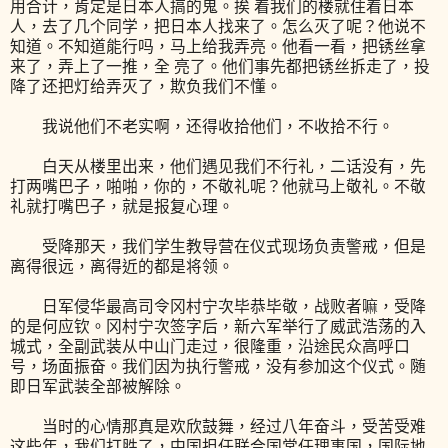
用合计，肯定是日本人搞的鬼。挨 着我们的楼就住着日本
人，去了几个同学，把日本人找来了。怎么灭了呢？他说不
知道。不知道能行吗，马上给我弄亮。他看一看，把锈丝拿
来了，弄上了一推，全 亮了。他们事先都把锈丝拆走了，投
降了还把灯给弄灭了，欺负我们不懂。
我说他们不老实啊，还得收拾他们，不收拾不行。
白天从楼里出来，他们遇见我们不行礼，二话没有，先
打两嘴巴子，啪啪，你的，不敬礼呢？他就马上敬礼。不敬
礼就打嘴巴子，就是报复心理。
受降那天，我们学生教导营在仪式现场负责警戒，但是
离得很远，离得近的都是将领。
日军侵华最高司令冈村宁次毕恭毕敬，战败者嘛，受降
的是何应钦。冈村宁次签字后，新六军举行了威武浩荡的入
城式，全副武装从中山门走过，很隆重，沿途民众高呼口
号，场面振奋。我们因为执行警戒，没有参加这个仪式。随
即日军武装全部被解除。
当时的心情那真是欢欣鼓舞，经过八年奋斗，受苦受难
这些年，我们打胜了，中国担任联合国常任理事国，国际地