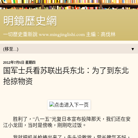
明鏡歷史網
一切歷史重新說 www.mingjinglishi.com 主編：高伐林
▼
2012年7月5日 星期四
国军士兵看苏联出兵东北：为了到东北
抢掠物资
胜利了，“八一五”光复日本宣布投降那天，我们还在安
江小龙田，当时是傍晚，刚刚吃过饭。
我就把机关枪捧出来了，先头没敢放，营长脾气不好，