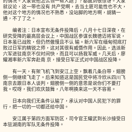
的情况。大家说他怎么领一帮人跑了？都感到很惊讶。大家
就议论，这一带也没有 共产党啊，去当土匪可能性也不大，
他对这个地方的情况也不熟悉，没站脚的地方啊，胡猜一
通，不了了之。
编者注：日本宣布无条件投降后，八月十七日深夜，在
研究受降的最高层会议上，中国战区参谋长魏德迈将军说，
日本虽已战败，但仍然傲慢且不认 输。新六军在缅甸彻底打
败过日军的精锐之师，这对其很有威慑作用。因此，选派新
六军进驻南京不仅时间快，而且可以扬我军威。几天后，廖
耀湘率新六军奔赴南 京，接受日军正式对中国战区投降。
有一天，有架飞机飞到安江上空，飘着几条白带，翅膀
侧一侧继续飞走了。后来知道这是国民党中将冷欣从四川飞
南京去跟日本人谈判，翅膀侧一侧的意思是说你们不要打
我。哎呀，我们欢庆鼓舞，八年啊换来这一天不容易。
日本向我们无条件认输了，承认对中国人民犯下的罪
行，把一切的一切都还给中国。
安江属于第四方面军防区，司令官王耀武到长沙接受日
本驻湖南的军队无条件投降。