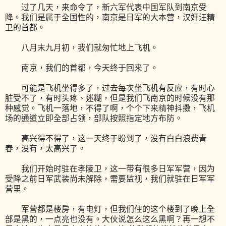
过了几天，来命令了，新六军代表中国军队到南京受
降。我们是属于全国性的，南京是日军的大本营，汉奸汪精
卫的首都。
八月末九月初，我们就匆忙地上飞机。
南京，我们的首都，今天终于回来了。
可能是飞机坐得多了，过去每次坐飞机有反应，有时心
脏受不了，有时头疼、迷糊，但是我们飞南京的时候没有那
种感觉。飞机一落地，不得了啊，个个下来精神抖擞，飞机
场的通道立即全部占领，部队按照指定地方布防。
高兴得不得了，这一天终于盼到了，没有白白浪费青
春，没有，太高兴了。
我们开始时驻在孝陵卫，这一带有很多日军军营，因为
受降之前日军武装尚未解除，需要监视，我们就驻在日军军
营里。
军营都是楼房，有电灯，但我们住的这个楼到了晚上全
部是黑的，一点亮也没有。大伙说怎么这么黑啊？再一想不