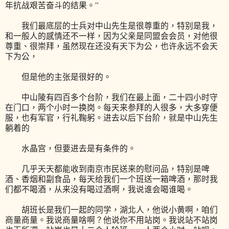
年抗战艰苦奋斗的结果。”
我们最底层的士兵对中山先生是很尊重的，特别是我，
和一般人的感情还不一样，因为父亲是同盟会会员，对他很
尊重、很崇拜，虽然现在还没有天下为公，也许永远不会天
下为公，
但是他的主张是很好的。
中山陵有四百多个台阶，我们在最上面，二十四小时守
在门口，两个小时一换岗。每天来参拜的人很多，大多穿便
服，也有军官，行礼鞠躬。进去以后下台阶，就是中山先生
躺着的
水晶宫，但要进去是有条件的。
几乎天天都能收到南京市民送来的慰问品，特别是啤
酒、香烟和副食品，每天给我们一个班送一箱啤酒，那时我
们都不喝酒，从来没有喝过酒啊，我说谁会喝谁喝。
胡班长是我们一起的同学，湖北人，他说小黄啊，咱们
商量商量。我说商量啥啊？他说你不用站岗。我说站不站岗