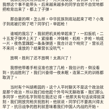
我想这个事不能带头。后来越来越多的同学自觉不自觉地都
把枪背出来了，都上了子弹。
那自豪的啊，怎么样，中华民族到底站起来了吧？小鬼
子到底被打倒了吧？同学们，举起枪！
谁喊的我忘了，我就把机关枪举起来了，一扣扳机，二
十五发子弹冲上天了，紧接着，冲锋枪、机枪、步枪，响成
一片，夜色里蹿起一条条弹道。我合计这个响完了，营长还
不来问，谁放的？结果营长没吭气。
放啊，胜利了还不放啊！太高兴了！
我想他带着手枪没准也放了几枪，我估计的，倒没看
到。抗战胜利了，我们兴奋得一夜未眠，连第二天的训练都
取消了。
当时有个叫胡希园的，这个人平时聊天不是这个政治就
是那个政治，所以我们给他起个外号叫无聊政客，我们那么
多同学，他的名字到现在我还记 得，他那天有句话说得挺深
刻，我们刚放完枪庆祝胜利，他就说，同学们不要高兴得太
早了，抗日战争的胜利就意味着我们中国人内战的开始。