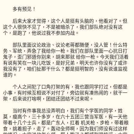
多有预见！
后来大家才觉得，这个人是挺有头脑的，他看对了。但
这个人很快不见了，不是被暗杀了，我们部队绝对没有这
个，是跑了，他说过我不参加内战。
部队里面议论政治、议论老蒋都随便，没人管！什么特
务、军统，弄急了我给你一枪。我们在部队里面一心抗日打
鬼子，歪门邪道你别来，胡来那就 给你一枪。今天我们活着
有说有笑在一块儿吃饭，是好兄弟，明天也许你没有了或许
我没有了，咱们扯那干什么？都是挺明智的，没有说谁监视
谁的。
个人之间犯了口角打架的有，我也跟同学打过，但都是
小事，有时候互相说不对付了，旁边就有凑热闹的，就干一
架，后来说打啥啊，团结还团结不过来呢。
当时有件事我总没弄明白，我们有个学医的同学，姓
莫，瘦高个，三十多岁，在六十五团三营当军医，有一天他
带着十几个士兵，都是广东人，扛着 机关枪、步枪，带着粮
食，挑着担子，走了。轰动全师啊，因为我们师没有过这样