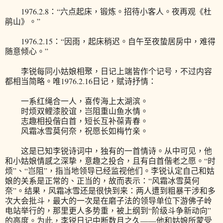
1976.2.8：“六点起床，锻炼。招待小客人。夜再观《杜
鹃山》。”
1976.2.15：“因雨，起床稍迟。自午至夜蛰居房中，难得
随意倾心。”
李锐每同小姑娘相聚，日记上端皆作个记号，不过内容
都相当简略。唯1976.2.16日记，赋诗抒情：
一系红绳合一人，喜传海上太湖滨。
时烦双鲤漆胶谊，岂阻重山鱼水情。
志趣相投偕白首，短长互补葆青春。
风霜冰雪莫何奈，祝愿长如梅竹亲。
这是已知李锐诗词中，独有的一首情诗。从中可见，他
和小姑娘情感之深挚，意趣之投合，且有白首偕老之愿。“时
烦”、“岂阻”，指当地领导已经监视他们。李锐认定自己和姑
娘的关系是正常的、正当的，故而表示：“风霜冰雪莫何
奈”。结果，风霜冰雪还是很快到来：两人遭到粗暴干涉和多
次大会批斗，最大的一次是在磨子法的领导单位下游佛子岭
电站举行的，那里更人多势重，被上纲到“阶级斗争新动向”
的高度。为此，李锐日记中断数月之久——他和姑娘所蒙受