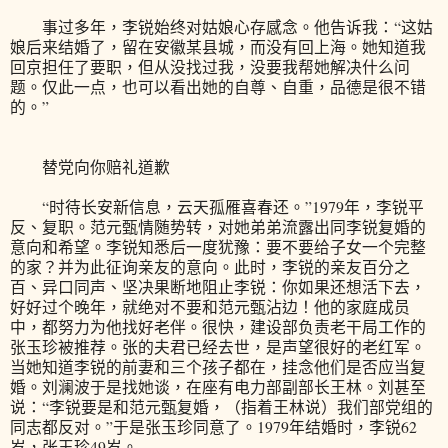
事过多年，李锐始终对姑娘心存感念。他告诉我：“这姑
娘后来结婚了，留在安徽某县城，而没有回上海。她知道我
回京担任了要职，但从没找过我，没要我帮她解决什么问
题。仅此一点，也可以看出她的自尊、自重，品德是很不错
的。”
替党向你赔礼道歉
“时待长安新信息，云天孤雁喜春还。”1979年，李锐平
反、复职。范元甄情随势转，对她弟弟流露出同李锐复婚的
意向和希望。李锐知悉后一度犹豫：要不要给子女一个完整
的家？并为此征询亲友的意向。此时，李锐的亲友百分之
百、异口同声、坚决果断地阻止李锐：你如果还想活下去，
好好过个晚年，就绝对不要和范元甄沾边！他的家庭成员
中，都努力为他找好老伴。很快，建设部负责老干局工作的
张玉珍被推荐。张的夫君已经去世，是声望很好的老红军。
当她知道李锐的前妻和三个孩子都在，挂念他们是否应当复
婚。刘澜波于是找她谈，在座有电力部副部长王林。刘甚至
说：“李锐要是和范元甄复婚，（指着王林说）我们部党组的
同志都反对。”于是张玉珍同意了。1979年结婚时，李锐62
岁，张玉珍49岁。