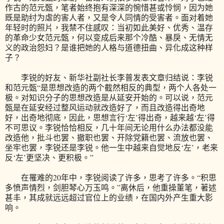
作古的范元甄，笔者始终抱有深深的惋惜甚或怜悯，因为她
既是助纣为虐的害人者，又是令人同情的受害者。面对着她
年轻时的照片，我禁不住感叹：当初如此美好、优秀、温存
的革命少女范元甄，何以变成后来那个冷酷、暴戾、无情无
义的政治怨妇？是谁把她的人格与道德扭曲、异化成这种样
子？
李锐的好友、新华社副社长李普发表文章归结说：李锐
和范元甄“是思想改造的两个截然相反的典型，两个人各处一
极。对知识分子的思想改造是从延安开始的。可以说，范元
甄是在延安经过整风运动就改造好了，而且改造得出奇地
好，出奇地彻底，因此，思想言行‘左’得出奇，越来越‘左’得
不可思议。李锐恰恰相反，几十年间无论用什么办法都没能
改造他，批斗也罢、撤职也罢、开除党籍也罢、流放也罢、
坐牢也罢，李锐还是李锐。他一生中越来自觉地反‘左’，老来
反‘左’更坚决、更积极。”
在罹难的20年中，李锐阅读了许多，思考了许多。“积思
多愤声情烈，剑胆琴心万玉鸣。”离休后，他重操董笔，著述
甚丰，其成就远远超过官位上的业绩，在国内外产生重大影
响。