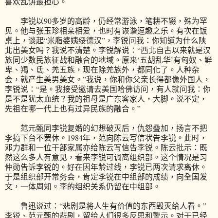
喜欢乱讲最担心。
李锐以90多岁的高龄，仍经常游泳，笔耕不辍，殊为罕
见。他与张玉珍相亲相爱，也时有诙谐逗趣之乐。有次在饭
桌上，谈起“米脂婆姨绥德汉”，李锐问我：你知道为什么陕
北出美女吗？我说不清楚。李锐解说：“西北自古以来就是汉
族同少数民族征战和融合的地域。原来‘五胡乱华’有匈奴、鲜
卑、羯、氐、羌五族，现在除羌族外，都同化了。人种杂
会，就产生美男美女。”我说，你和你父亲长得都像外国人，
李锐说：“是。我接受邀请去美国哈佛访问，有人就问我：你
是不是犹太血统？我的祖母是广东客家人，大脚。说不定，
先祖在哪一代上也有过异民族的融合。”
范元甄同李锐复婚的幻想破灭后，仇怨叠加，扬言不把
李搞下台不罢休。1984年，范向陈云写信状告李锐。此时，
邓力群和一位干部家属亦给陈云写信告李锐。陈云批示：既
然这么多人有意见，看来李锐可调离组织部。这个情况是习
仲勋告诉李锐的。好在因年龄过线，李锐已两次请求离休。
于是组织部开常务会，肯定李锐在中组部的成绩，向全国发
文，一体周知。李的组织关系仍留在中组部。
鲁迅说过：“悲剧是将人生有价值的东西毁灭给人看。”
李锐、范元甄的悲剧，留给人们很多反思和警示。对于已经