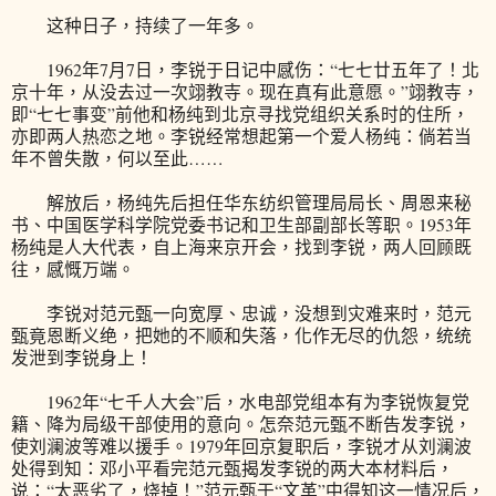
这种日子，持续了一年多。
1962年7月7日，李锐于日记中感伤：“七七廿五年了！北
京十年，从没去过一次翊教寺。现在真有此意愿。”翊教寺，
即“七七事变”前他和杨纯到北京寻找党组织关系时的住所，
亦即两人热恋之地。李锐经常想起第一个爱人杨纯：倘若当
年不曾失散，何以至此……
解放后，杨纯先后担任华东纺织管理局局长、周恩来秘
书、中国医学科学院党委书记和卫生部副部长等职。1953年
杨纯是人大代表，自上海来京开会，找到李锐，两人回顾既
往，感慨万端。
李锐对范元甄一向宽厚、忠诚，没想到灾难来时，范元
甄竟恩断义绝，把她的不顺和失落，化作无尽的仇怨，统统
发泄到李锐身上！
1962年“七千人大会”后，水电部党组本有为李锐恢复党
籍、降为局级干部使用的意向。怎奈范元甄不断告发李锐，
使刘澜波等难以援手。1979年回京复职后，李锐才从刘澜波
处得到知：邓小平看完范元甄揭发李锐的两大本材料后，
说：“太恶劣了，烧掉！”范元甄于“文革”中得知这一情况后，