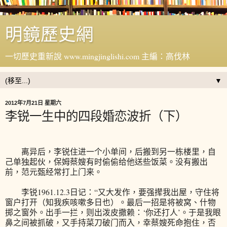
明鏡歷史網
一切歷史重新說 www.mingjinglishi.com 主編：高伐林
▼
2012年7月21日 星期六
李锐一生中的四段婚恋波折（下）
离异后，李锐住进一个小单间，后搬到另一栋楼里，自
己单独起伙，保姆蔡嫂有时偷偷给他送些饭菜。没有搬出
前，范元甄经常打上门来。
李锐1961.12.3日记：“又大发作，要强撵我出屋，守住将
窗户打开（知我疾咳嗽多日也）。最后一招是将被窝、什物
掷之窗外。出手一拦，则出泼皮撒赖：‘你还打人’。于是我眼
鼻之间被抓破，又手持菜刀破门而入，幸蔡嫂死命抱住，否