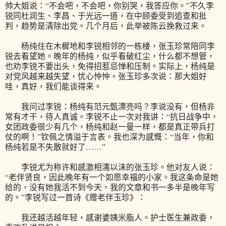
帅大姐说：“不会吧，不会吧，你别哭，我答应你。”不久李
锐同杜润生、李昌、于光远一道，在中顾委受到追查和批
判，趋势是清除出党。几个月后，此举被陈云挽救过来。
杨纯住在木樨地和李锐相邻的一栋楼，张玉珍常陪同李
锐去看望她。晚年的杨纯，似乎看破红尘，什么都不想管，
也劝李锐不要出头，免得招惹忌惮和压制。实际上，杨纯是
对党风越来越失望，忧心忡忡。张玉珍多次说：那大姐好
哇，真好，我们能谈得来。
我问过李锐：杨纯有范元甄漂亮吗？李说没有，但杨非
常有才干，待人真诚。李锐不止一次对我讲：“抗日战争中，
女团政委很少有几个，杨纯和赵一曼一样，都是真正带兵打
仗的啊！”钦佩之情溢于言表。我也深为感慨：“当年，你和
杨纯若是不失散就好了……”
李锐尤为称许和感激相濡以沫的张玉珍。他对友人说：
“老伴贤良，因此晚年有一个如愿幸福的小家。我这条命是她
给的，没有她我活不到今天，我的文章和书一多半是晚年写
的。”李锐写过一首诗《赠老伴玉珍》：
我还越活越年轻，感谢婆姨米脂人。护士医生兼政委，