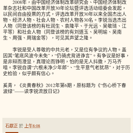
2008年，由中国经济体制改革研究会、中国经济体制改
革杂志社和中国改革开放30年论坛暨评选活动组委会发起，
以民间自由投票的方式，评选改革开放30年以来全国杰出人
物、经济人物、社会人物、农村人物各30名。李锐当选杰出
人物（同登该榜的有杜润生、袁隆平、于光远、吴敬琏、江
平等）和社会人物（同登该榜的有刘道玉、吴明瑜、吴南
生、周强、周瑞金等），可见其声望之隆。
李锐是受人尊敬的中共元老，又是位有争议的人物。盖
因其“笔底风波今未免”，“仍骑虎背进诤言”。有争议是好事，
是非辩而澄显，真理论而铮明，怕的是无人抖擞，万马齐
喑。李锐自谓“六根未净少年郎”、“生平意气老犹昂”，对于历
史检验，似乎颇有信心。
奚青，《炎黄春秋》2012年第6期，原标题为《“伤心桥下春
波绿”——读李锐流放日记》
石獻正
於
上午8:08