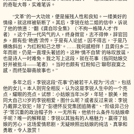
的奇耻大辱，实难笔诉。
“文革”的一大功效，便是摧残人性和良知。一缕美好的
情缘，就这样被斩断了。其后，李锐在给二姐的信中，诉说
了他的愤懑：“翻《龚自珍全集》（‘不拘一格降人才’作
者）。这个开一代风气的人，终身微官，志不得伸，辞官回
乡，颇有些‘艳遇’流传。于是有人论述，因不得志，‘于是乃
横逸斜出，为红粉知己之想’。……我何感相伴！且龚归乡二
年而逝，仍是一直埋头著述的。这种‘情不自禁’的咏叹放诞，
也是诗人一时难免。我之写上这段，就在花事（指同姑娘交
好并被批斗——笔者）。当时也颇有‘红粉知己’聊慰寂寞之
感，而终坠聊斋故事也。”
多年之后，李锐这段“花事”仍被若干人视为“污点”，包括
他的女儿。本人则完全相反，认为这是李锐人生中的一个亮
点，耀眼的亮点。试想：小姑娘当年26岁，年轻，貌美，她
同大自己32岁的李锐相爱，图什么呢？或者反过来说：李锐
乃戴罪之钦犯，除了“彭德怀反党集团追随者”、“阶级异己分
子”等沉重的政治帽子外，一无所有，他依什么条件与姑娘牵
手呢？唯一的解释是：李锐以其独有的人格魅力，赢得了姑
娘的芳心。这场爱情悲剧，无疑映照出姑娘的纯洁、真挚和
勇敢，令人激赏！