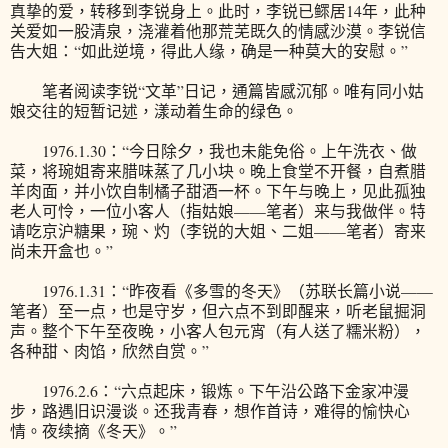
真挚的爱，转移到李锐身上。此时，李锐已鳏居14年，此种
关爱如一股清泉，浇灌着他那荒芜既久的情感沙漠。李锐信
告大姐：“如此逆境，得此人缘，确是一种莫大的安慰。”
笔者阅读李锐“文革”日记，通篇皆感沉郁。唯有同小姑
娘交往的短暂记述，漾动着生命的绿色。
1976.1.30：“今日除夕，我也未能免俗。上午洗衣、做
菜，将琬姐寄来腊味蒸了几小块。晚上食堂不开餐，自煮腊
羊肉面，并小饮自制橘子甜酒一杯。下午与晚上，见此孤独
老人可怜，一位小客人（指姑娘——笔者）来与我做伴。特
请吃京沪糖果，琬、灼（李锐的大姐、二姐——笔者）寄来
尚未开盒也。”
1976.1.31：“昨夜看《多雪的冬天》（苏联长篇小说——
笔者）至一点，也是守岁，但六点不到即醒来，听老鼠掘洞
声。整个下午至夜晚，小客人包元宵（有人送了糯米粉），
各种甜、肉馅，欣然自赏。”
1976.2.6：“六点起床，锻炼。下午沿公路下金家冲漫
步，路遇旧识漫谈。还我青春，想作首诗，难得的愉快心
情。夜续摘《冬天》。”