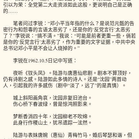
引以为荣：全党第二大走资派如此这般，更说明自己是正确
的……
笔者问过李锐：“邓小平当年指的什么？是说范元甄的告
密行为和怨毒的言语太恶劣了，还是你的‘反党言行’太恶劣
了？”李锐说：“搞不清。”我说：“可能是前者更重一些，倘若
是你的‘反党言行’太恶劣了，作为重要的文字证据，中共中央
总书记邓小平是不会让人烧掉的。”
李锐在1962.10.5日记中写道：
夜听《钗头凤》。陆游与唐惠仙悲剧。剧本不算顶好，
仍有诗剧之感。陆游如此多情的诗人。还是“沈园”两首动
人，引起我的许多感伤（剧中“淡了，远了”的是真情）。
城上斜阳画角哀，沈园非复旧池台。
伤心桥下春波绿，曾是惊鸿照影来。
梦断香消四十年，沈园柳老不吹绵。
此身行作稷山土，犹吊遗踪一泫然。
陆游与表妹唐婉（惠仙）青梅竹马，婚后琴瑟和谐，但