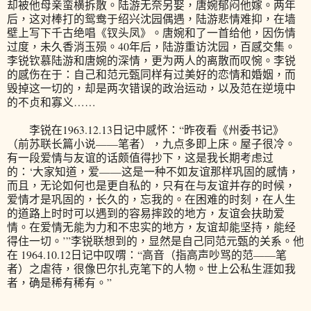
却被他母亲蛮横拆散。陆游无奈另娶，唐婉郁闷他嫁。两年
后，这对棒打的鸳鸯于绍兴沈园偶遇，陆游悲情难抑，在墙
壁上写下千古绝唱《钗头凤》。唐婉和了一首给他，因伤情
过度，未久香消玉殒。40年后，陆游重访沈园，百感交集。
李锐钦慕陆游和唐婉的深情，更为两人的离散而叹惋。李锐
的感伤在于：自己和范元甄同样有过美好的恋情和婚姻，而
毁掉这一切的，却是两次错误的政治运动，以及范在逆境中
的不贞和寡义……
李锐在1963.12.13日记中感怀：“昨夜看《州委书记》
（前苏联长篇小说——笔者），九点多即上床。屋子很冷。
有一段爱情与友谊的话颇值得抄下，这是我长期考虑过
的：‘大家知道，爱——这是一种不如友谊那样巩固的感情，
而且，无论如何也是更自私的，只有在与友谊并存的时候，
爱情才是巩固的，长久的，忘我的。在困难的时刻，在人生
的道路上时时可以遇到的容易摔跤的地方，友谊会扶助爱
情。在爱情无能为力和不忠实的地方，友谊却能坚持，能经
得住一切。’”李锐联想到的，显然是自己同范元甄的关系。他
在 1964.10.12日记中叹喟：“高音（指高声吵骂的范——笔
者）之虐待，很像巴尔扎克笔下的人物。世上公私生涯如我
者，确是稀有稀有。”