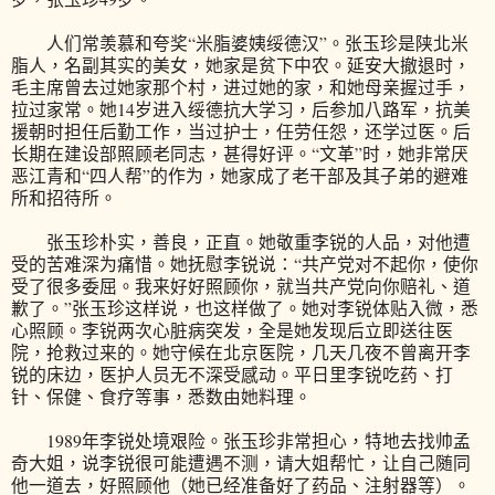
人们常羡慕和夸奖“米脂婆姨绥德汉”。张玉珍是陕北米
脂人，名副其实的美女，她家是贫下中农。延安大撤退时，
毛主席曾去过她家那个村，进过她的家，和她母亲握过手，
拉过家常。她14岁进入绥德抗大学习，后参加八路军，抗美
援朝时担任后勤工作，当过护士，任劳任怨，还学过医。后
长期在建设部照顾老同志，甚得好评。“文革”时，她非常厌
恶江青和“四人帮”的作为，她家成了老干部及其子弟的避难
所和招待所。
张玉珍朴实，善良，正直。她敬重李锐的人品，对他遭
受的苦难深为痛惜。她抚慰李锐说：“共产党对不起你，使你
受了很多委屈。我来好好照顾你，就当共产党向你赔礼、道
歉了。”张玉珍这样说，也这样做了。她对李锐体贴入微，悉
心照顾。李锐两次心脏病突发，全是她发现后立即送往医
院，抢救过来的。她守候在北京医院，几天几夜不曾离开李
锐的床边，医护人员无不深受感动。平日里李锐吃药、打
针、保健、食疗等事，悉数由她料理。
1989年李锐处境艰险。张玉珍非常担心，特地去找帅孟
奇大姐，说李锐很可能遭遇不测，请大姐帮忙，让自己随同
他一道去，好照顾他（她已经准备好了药品、注射器等）。