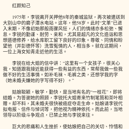
红颜知己
1975年，李锐离开关押他8年的秦城监狱，再次被遣送到
大别山中的磨子潭水电站。这年，他58岁。此时“文革”已进
入末期，不像初始那般雨骤风狂，人们的情绪亦多松弛、懈
怠。李锐的勤谨、耐劳、亲和，尤其是超凡的文化造诣和思
想道德修养，给水库职工留下良好的印象。尊敬、同情和盼
望他（并彭德怀等）洗雪冤情的人，相当多。就在这期间，
一位上海女知青走近他的生活。
李锐在给大姐的信中讲：“这里有一个女孩子，很关心
我，知道跟我接近能获得一些有益的东西，常帮我做一些我
做不好的生活事情。如补毛袜、毛裤之类，还想学我的字
（她未婚夫嫌她的字写得不好）。”
姑娘聪颖，敏学，勤快，是当地有名的“一枝花”，即将
结婚。为答谢她的照顾，李锐托大姐寄来竹制笔筒和茶叶相
赠。却不料，其未婚夫很快被癌症夺走生命。姑娘请李锐代
拟电报、信件与悼词等，把他视为精神依托。而此前，当地
领导以阶级斗争观点，已禁止她与李锐来往。
巨大的悲痛和人生挫折，使姑娘把自己的关切、怜惜和