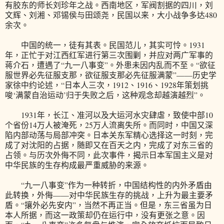
有胶东的师长刘珍年之战。西南地区，军阀割据的四川，刘
文辉、刘湘、邓锡侯与田颂尧，民国以来，大小战争多达480
余次。
中国的统一，徒有其表。民国范儿，其实可怜。1931
年，正忙于对江西红军进行第三次围剿，并应对两广军事的
蒋介石，遭遇了“九一八事变”。外患未因内乱而不至。“欲征
服世界必先征服支那，欲征服支那必先征服满蒙”——历史学
家徐中约论述，“日本人三次，1912、1916、1928年策划挑
唆‘满蒙自治运动’归于失败之后，这种观念却越演越烈”。
1931年，长江、准河以及大运河水灾肆虐，致使中部10
个省份14万人被淹死，25万人流离失所。而同时，中国又深
陷内部动荡与局部冲突。日本关东军精心选择这一时刻，完
成了对沈阳的占据，随即又在百天之内，完成了对东三省的
占领。与历次外侮不同，此次事件，揭示日本军国主义是对
中华民族的生存构成最严重威胁的来源。
“九一八事变”作为一种转折，中国结构性的内外矛盾由
此转换，外侮——对中华民族生存的挑战，上升为最主要矛
盾。“攘外必先安内”，当然不再正当。但是，东三省虽为日
本人所据，而这一政策却仍在运行中，没有更张之意。因