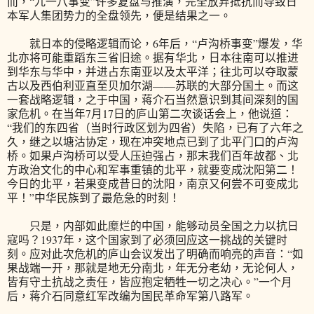
而，“九一八事变”许多复盘与推演，完全放弃抵抗而导致日
本军人集团势力的全盘领先，便是结果之一。
就日本的侵略逻辑而论，6年后，“卢沟桥事变”爆发，华
北亦将可能重蹈东三省旧途。据有华北，日本往南可以推进
到华东与华中，并进占东南亚以及太平洋；往北可以夺取蒙
古以及西伯利亚直至贝加尔湖——苏联的大部分国土。而这
一套战略逻辑，之于中国，蒋介石当然意识到其间深刻的国
家危机。在当年7月17日的庐山第二次谈话会上，他说道：
“我们的东四省（当时行政区划为四省）失陷，已有了六年之
久，继之以塘沽协定，现在冲突地点已到了北平门口的卢沟
桥。如果卢沟桥可以受人压迫强占，那末我们百年故都、北
方政治文化的中心和军事重镇的北平，就要变成沈阳第二！
今日的北平，若果变成昔日的沈阳，南京又何尝不可变成北
平！”中华民族到了最危急的时刻！
只是，内部如此糜烂的中国，能够动员全国之力以抗日
寇吗？1937年，这个国家到了必须回应这一挑战的关键时
刻。应对此次危机的庐山会议发出了明确而响亮的声音：“如
果战端一开，那就是地无分南北，年无分老幼，无论何人，
皆有守土抗战之责任，皆应抱定牺牲一切之决心。”一个月
后，蒋介石同意红军改编为国民革命军第八路军。