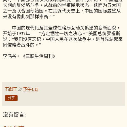
长期的反侵略斗争，从战前的半殖民地状态一跃而为五大国
之一及联合国创始国。在其近代历史上，中国的国际威望从
来没有像此刻那样崇高。”
中国的现代化及其全球性格局互动关系里的崭新面貌，
开始于1937年——“抱定牺牲一切之决心。”美国总统罗福斯
说：“我们没有忘记，中国人民在这次战争中，是首先站起来
同侵略者战斗的。”
李鸿谷，《三联生活周刊》
石獻正
於
下午4:15
分享
沒有留言: