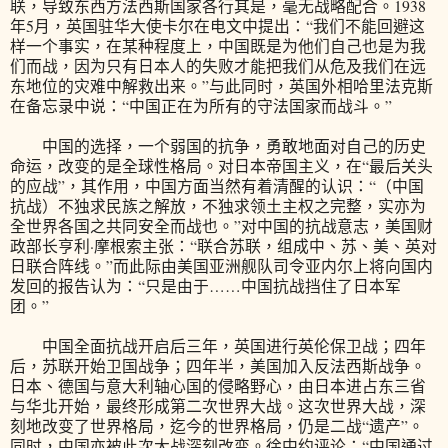
联，导致东西方法西斯国家各行其是，毫无战略配合。1938
年5月，英国驻华大使卡尔在电文中提出：“我们不能回避这
样一个事实，在某种程度上，中国既是为他们自己也是为我
们而战，因为只有日本人的失败才能把我们从危及我们在远
东地位的灾难中解救出来。”与此同时，英国外相哈里法克斯
在备忘录中说：“中国正在为所有的守法国家而战斗。”
中国的选择，一个弱国的抗争，勇敢地面对自己的历史
命运，改变的是全球性格局。对日本帝国主义，在“最后关头
的应战”，其作用，中国方面当然有着清醒的认识：“（中国
抗战）不独求民族之解放，不独求领土主权之完整，实亦为
全世界各国之共同安全而战也。”对中国的抗战意志，美国财
政部长亨利·摩根索主张：“联合苏联，组成中、苏、美、英对
日联合阵线。”而此际由美国亚洲舰队司令亚内尔上将向国内
发回的报告认为：“只是由于……中国抗战挡住了日本军
团。”
中国全面抗战开启后三年，英国进行英伦保卫战；四年
后，苏联开始卫国战争；四年半，美国加入反法西斯战争。
日本、德国与意大利轴心国的侵略野心，由日本进占东三省
与华北开始，最终形成第二次世界大战。这次世界大战，深
刻地改变了世界格局，迄今的世界格局，仍是二战“遗产”。
同时，中国亦被此次大战深刻改变。徐中约评论：“中国通过