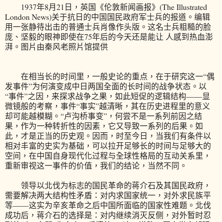
1937年8月21日，英国《伦敦新闻画报》(The Illustrated
London News)关于抗日的中国国民政府军士兵的报道。编辑
用一张静待出击的普通士兵肖像作头版。这名士兵粗糙的脸
庞、坚毅的眼神即使在75年后的今天还是能让 人感到热血澎
湃。图片由秦风老照片馆提供
在相当长的时间里，一般史论的重点，在于研究这一“偶
发事件”为何演变成中日两国全面的长时间的战争状态。以
“事件”之因，来探求战争之果，如此短促的逻辑结构——显
微镜般的考察，事件“事实”越清晰，其在历史进程里的意义
却可能越模糊。“卢沟桥事变”，何尝不是一系列前因之结
果，作为一种转折性的因素，它又导致一系列的后果。如
此，才是正当的历史观。因而，时至今日，当我们有条件以
相对丰富的史实为基础，可以拉开足够长的时间与足够大的
空间，在中国自身现代化过程与全球性格局的互动关系里，
重新审视这一事件的价值，我们的结论，当然不同。
领导以北伐为标志的国民革命的蒋介石及其国民政府，
需要解决两大结构性矛盾：对内求国家统一，对外求民族平
等——这实为辛亥革命之后中国所面临的国家性难题。北伐
成功后，蒋介石的选择是：对内继续消灭反侧，对外暂时忍