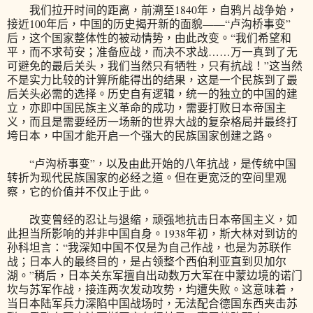
我们拉开时间的距离，前溯至1840年，自鸦片战争始，
接近100年后，中国的历史揭开新的面貌——“卢沟桥事变”
后，这个国家整体性的被动情势，由此改变。“我们希望和
平，而不求苟安；准备应战，而决不求战……万一真到了无
可避免的最后关头，我们当然只有牺牲，只有抗战！”这当然
不是实力比较的计算所能得出的结果，这是一个民族到了最
后关头必需的选择。历史自有逻辑，统一的独立的中国的建
立，亦即中国民族主义革命的成功，需要打败日本帝国主
义，而且是需要经历一场新的世界大战的复杂格局并最终打
垮日本，中国才能开启一个强大的民族国家创建之路。
“卢沟桥事变”，以及由此开始的八年抗战，是传统中国
转折为现代民族国家的必经之道。但在更宽泛的空间里观
察，它的价值并不仅止于此。
改变曾经的忍让与退缩，顽强地抗击日本帝国主义，如
此担当所影响的并非中国自身。1938年初，斯大林对到访的
孙科坦言：“我深知中国不仅是为自己作战，也是为苏联作
战；日本人的最终目的，是占领整个西伯利亚直到贝加尔
湖。”稍后，日本关东军擅自出动数万大军在中蒙边境的诺门
坎与苏军作战，接连两次发动攻势，均遭失败。这意味着，
当日本陆军兵力深陷中国战场时，无法配合德国东西夹击苏