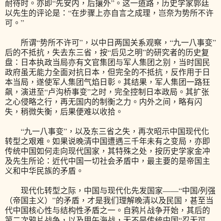
耐待时。亦即“先安内，后攘外”。这一道路，历史学家郭廷
以先生的评论是：“在步骤上亦自言之成理，岂奈为势所不许
可。”
所谓“势所不许可”，以中日两国关系观察，“九一八事变”
后的不抵抗，失去东三省，按“后见之明”的研究者的历史复
盘：日本执政当局亦有文官集团与军人集团之别，当时国民
政府虽无能力全面对抗日本，但完全的不抵抗，反作用于日
本当局，遂使军人集团气焰日彰。其结果，军人集团一路狂
飙，演进至“卢沟桥事变”之时，完全控制日本政局。其扩张
之心侵略之行，再无国内的制衡之力。内外之间，略有闪
失，稍微失衡，后果便难以收拾。
“九一八事变”，以及东三省之失，再次昭示中国现代化
转型之艰难。如果说晚清中国遭遇三千年未有之变局，亦即
传统中国如何走向现代国家，其特殊之处，按历史学家金冲
及先生所论：近代中国一切社会矛盾中，最主要的是帝国主
义和中华民族的矛盾。
现代化转型之际，中国与现代化先发国家——“中国/列强
（帝国主义）”的矛盾，才是我们理解晚清以及民国，甚至当
代中国核心性与结构性矛盾之一。自鸦片战争开始，其后的
第二次鸦片战争，以及甲午海战，无不是传统中国“忍无可