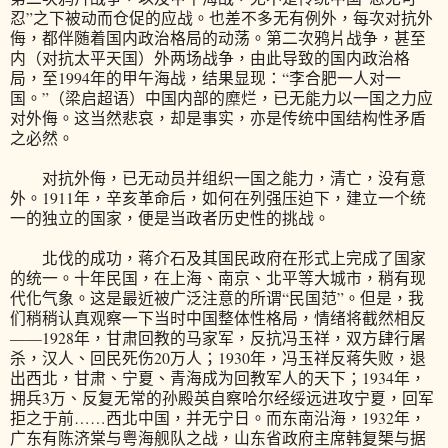
忍”之下被动而仓促的应战。也差不多无有例外，每次对抗外
侮，都伴随着国内政治格局的动荡。第二次鸦片战争，甚至
内（对抗太平天国）外两场战争，由此导致的国内政治格
局，至1994年的甲午海战，结果显现：“李合肥一人对一
国。”（梁启超语）中国内部的糜烂，已无能力以一国之力应
对外侮。这当然悲哀，却是事实，亦是传统中国结构性矛盾
之必然。
对抗外侮，已无动员并组织一国之能力，清亡，没有意
外。1911年，辛亥革命后，如何在列强压迫下，建立一个统
一的独立的国家，便是当政者历史性的挑战。
北伐的成功，蒋介石及其国民政府在形式上完成了国家
的统一。十年民国，在上海、南京、北平等大城市，稍有现
代化气象。这是最近被广泛注意的所谓“民国范”。但是，我
们稍稍认真观察一下当时中国整体性格局，情绪将截然相反
——1928年，甘肃回教的马家军，反抗冯玉祥，双方肆行屠
杀，汉人、回民死伤20万人；1930年，冯玉祥反蒋失败，退
出西北，甘肃、宁夏、青海成为回教军人的天下；1934年，
拥兵3万、反复无常的孙殿英自察哈尔经绥远进攻宁夏，回军
拒之于前……西北中国，并无宁日。而东南沿海，1932年，
广东有陈济棠与粤海舰队之战，山东省政府主席韩复榘与据