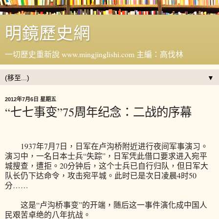
明鏡歷史網
一切歷史重新說 www.mingjinglishi.com 主編：高伐林
▼
2012年7月6日 星期五
“七七事变”75周年纪念：二战的序幕
1937年7月7日，日军在卢沟桥附近进行夜间军事演习。
演习中，一名日本士兵“失踪”，日军凭此借口要求进入宛平
城搜查，遭拒。20分钟后，这个士兵已自行归队，但日军大
队长仍下达命令，攻击宛平城。此时已是次日凌晨4时50
分……
这是“卢沟桥事变”的开端，随后这一事件演化成中国人
民艰苦卓绝的八年抗战。