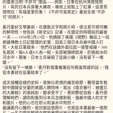
的還會注明“不許可”理由——例如，日軍在杭州灣登陸照
片，有的日本兵穿著大褲衩，褲衩上就點上了紅筆，這意思
很明白：有損皇軍形象！《不許可寫真史》裏就全是“不許
可”的照片。
素丹愛好文學藝術，在選取文字和照片時，很注意可視可觸
的鮮明性。他告訴《新史記》記者，在選定的時間段的最後
一天——1938年2月13日，他摘錄了美國《視野》雜誌上一段
根據傳教士日記整理的史實：因爲三個日本兵被中國人打
死，大批日軍趕來，“他們在該鎮外面拉起一道警戒線。300
名居民，每6人或8人為一組，全部被捆綁起來，扔進結冰的
河水中。隨後，日本士兵摧毀了這座小鎮，沒有留下一堵
牆。”
“沒有留下一堵牆。”素丹對我重複著這句極富質感的話，“我
這本書就在這裏結束了。”
成天接觸這樣的史料，是無比悲憤的痛苦經歷，難怪當年救
助中國婦女兒童的美國人魏特林，寫出《南京暴行：被遺忘
的大屠殺》的張純如，都承受不了，患抑鬱症自殺。素丹很
理解她們，讀到和看到日本兵怎樣刺殺、強姦中國人的文字
和圖片，他的心也在怒火和淚水中熬煎。
最讓素丹心酸的，是封面這張照片，也是這本書最後一張照
片：一名中國年輕婦女懷抱著嬰兒被日軍砍下頭顱的瞬間