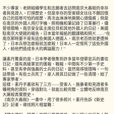
不少專家、老師組織學生和志願者去訪問南京大姦殺的幸存
者與見證人，打撈歷史。但是幸存的受害婦女往往不願回憶
自己的屈辱可怕的經歷、再次血淋淋地撕開心頭傷痕；倒是
在南京的外國人用打字機、照相機和筆記錄了日軍暴行，儘
管很簡略。南京安全區主席拉貝和其他外國人的日記，美國
駐南京大使館的報告，日本當年報紙的翻譯稿和照片……“在
南京那時要不是有這些美國人德國人，南京老百姓就更遭殃
了，日本兵想怎麼殺就怎麼殺！日本人一定恨死了這些外國
人，給他們造成多大的輿論壓力！”
讓素丹驚喜的是，日本學者徵集到許多當年侵華官兵的書信
日記，還有高級軍官的匯報、戰報，中間有不少第一手史
料，甚至有參與強姦的士兵的日記，當然寫得很隱晦，一句
話帶過。有些士兵死了，家人將其日記做了一些清理，給了
專家學者。
這樣，素丹手裏就有了三方——受害人、施暴者和見證者多
種視角的資料。穿插對比，就能比較完整、立體地反映南京
大屠殺真實歷史。
《南京大姦殺》一書中，用了很多照片。素丹告訴《新史
記》記者，尋找照片相當難：