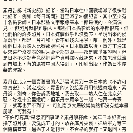
素丹告訴《新史記》記者，當時日本往中國戰場派了很多戰
地記者，例如《每日新聞》甚至派了80個記者，其中至少有
十名攝影師。日本那些文字報導基本上都是假的，充滿偏
見，“但照片就很難騙人。那些日本攝影師的水平都很高，但
他們拍的許多照片，日本媒體似乎也沒發表，呈現出來的侵
華戰爭，都是一片祥和，看不到殘忍場景，唯一例外，就是
兩個日本兵殺人比賽那張照片。日本戰敗以後，軍方下通知
要求這些沒發表的照片要全部銷毀——都是戰爭罪證啊。但
是日本不少記者竟然把這些資料都收藏起來，不知怎麼就流
到市場上，有的還被中國人得到了，印刷出版，作為日本侵
華的罪證。
素丹在北京一個賣舊書的人那裏就買到一本日本的《不許可
寫真史》。議定成交，賣書的人說給素丹用快遞寄過來，素
丹說，別寄，你告訴我地址，我去取——這人住在北京郊
區，好幾十公里遠呢，但素丹寧願辛苦一趟，怕萬一寄丟
了，就再也弄不到了。“可能南京大屠殺博物館都沒有這本畫
册呢，可我有！”
“不許可寫真”是怎麽回事呢？素丹解釋說，當年日本記者拍
攝了照片後，要洗成五寸的，放在底片夾裏，送給軍方等三
個機構審查，通過了才能刊登，不合格的就打上叉退回，有