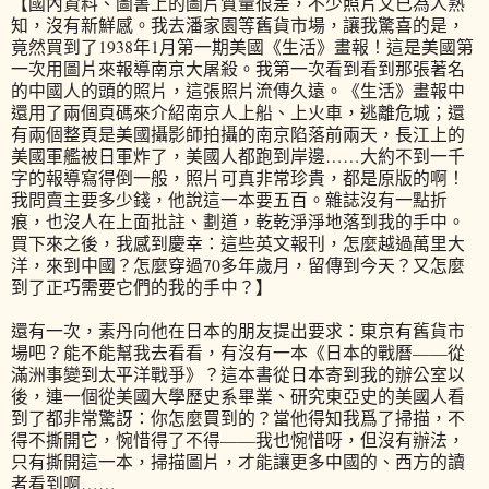
【國內資料、圖書上的圖片質量很差，不少照片又已為人熟
知，沒有新鮮感。我去潘家園等舊貨市場，讓我驚喜的是，
竟然買到了1938年1月第一期美國《生活》畫報！這是美國第
一次用圖片來報導南京大屠殺。我第一次看到看到那張著名
的中國人的頭的照片，這張照片流傳久遠。《生活》畫報中
還用了兩個頁碼來介紹南京人上船、上火車，逃離危城；還
有兩個整頁是美國攝影師拍攝的南京陷落前兩天，長江上的
美國軍艦被日軍炸了，美國人都跑到岸邊……大約不到一千
字的報導寫得倒一般，照片可真非常珍貴，都是原版的啊！
我問賣主要多少錢，他說這一本要五百。雜誌沒有一點折
痕，也沒人在上面批註、劃道，乾乾淨淨地落到我的手中。
買下來之後，我感到慶幸：這些英文報刊，怎麼越過萬里大
洋，來到中國？怎麼穿過70多年歲月，留傳到今天？又怎麼
到了正巧需要它們的我的手中？】
還有一次，素丹向他在日本的朋友提出要求：東京有舊貨市
場吧？能不能幫我去看看，有沒有一本《日本的戰曆——從
滿洲事變到太平洋戰爭》？這本書從日本寄到我的辦公室以
後，連一個從美國大學歷史系畢業、研究東亞史的美國人看
到了都非常驚訝：你怎麼買到的？當他得知我爲了掃描，不
得不撕開它，惋惜得了不得——我也惋惜呀，但沒有辦法，
只有撕開這一本，掃描圖片，才能讓更多中國的、西方的讀
者看到啊……