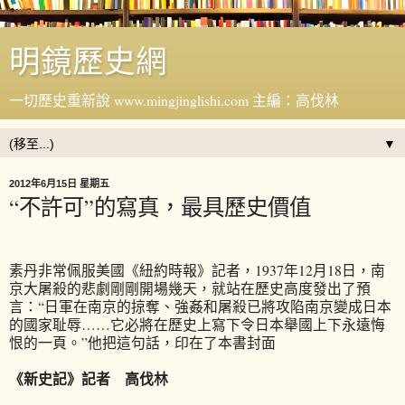
明鏡歷史網
一切歷史重新說 www.mingjinglishi.com 主編：高伐林
▼
2012年6月15日 星期五
“不許可”的寫真，最具歷史價值
素丹非常佩服美國《紐約時報》記者，1937年12月18日，南
京大屠殺的悲劇剛剛開場幾天，就站在歷史高度發出了預
言：“日軍在南京的掠奪、強姦和屠殺已將攻陷南京變成日本
的國家耻辱……它必將在歷史上寫下令日本舉國上下永遠悔
恨的一頁。”他把這句話，印在了本書封面
《新史記》記者 高伐林