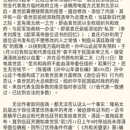
完全代表南方临时政府立场。该稿用电报方式发到北京以
后，袁世凯幕僚按照袁的授意，擅自修改、添加了内容，其
中有一段“袁世凯前经资政院选举为总理大臣，当兹新旧代谢
之际，宜有南北统一之方，即由袁世凯以全权组织共和政
府，与民军协商统一办法”，即是袁氏偷偷添加的“私货”（参
考刘厚生《起草清帝退位诏书的回忆》）；袁氏巧妙利用了
退位诏书发布后不便修改的人之常情，制造从清廷取得“授
权”的假象，以挟制南方临时政府。孙中山此前早有预料，于
1月20日告知议和代表伍廷芳“袁不得于民国未举之先，接受
满清统治权以自重”，并在诏书颁布的第二天（2月13日）致
电袁世凯：“至共和政府不能由清帝委任组织，若果行之，恐
生无穷枝节。”（陈锡褀《孙中山年谱长编》第656页）孙中
山这个电报构成了对袁世凯单方面修改《逊位诏书》行为的
否认。袁世凯的大总统职位、组织中华民国临时政府的授
权，来自代表全国多数的南京临时参议院（17省代表一致通
过，已达到合法的多数）。
无论作者如何拔高，都无法否认这么一个事实：隆裕太
后是出于保住清室优待条件的考虑，被迫颁布诏书的。诏书
原稿早已由议和代表伍廷芳拍发给袁世凯，清廷一直拖延发
布，直到伍廷芳通知袁世凯“若2月11日上午8时停战尚未得清
帝退位确报，则所订优待条件作废”（《共和关键录》第1编