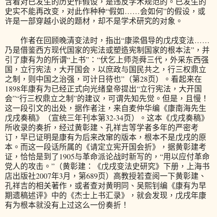
含着对已发生的历史作假设，是违反学术规范的。已发生的
史实不能再改变，对此作种种“假如……会如何”的假设，或
许是一部穿越小说的题材，却不是学术研究的对象。
作者在回顾晚清变法时，指出“康梁倡导的戊戌变法……
乃是借鉴西方现代国家的宪法或塑造宪制国家的根本法”，并
引了康有为的所谓“上书”：“伏乞上师尧舜三代，外采东西强
国，立行宪法，大开国会，以庶政与国民共之，行三权鼎立
之制，则中国之治强，可计日待也”（第28页）。看起来在
1898年康有为已经正式向光绪皇帝提出“立行宪法，大开国
会”“行三权鼎立之制”的建议，可谓先知先觉。但是，且慢！
这一段引文的出处，据作者注，来自麦仲华编《康南海先生
戊戌奏稿》（宣统三年刊本第32-34页）。这本《戊戌奏稿》
所收录的奏折，经过黄彰建、孔祥吉等学者多年的严密考
订，早已证明是康有为后来改窜的版本，根本不是戊戌的原
本。而这一段话所属的《请定立宪开国会折》，据黄彰建考
证，恰恰是到了1905与革命派论战时新写的，“用以应付革命
党人的攻击。”（黄彰建：《戊戌变法史研究》下册，上海书
店出版社2007年3月，第689页）高教授若查阅一下黄彰建、
孔祥吉的相关著作，或者查对黄明同、吴熙钊编《康有为早
期遗稿述评》中的《杰士上书汇录》，就会发现，戊戌年康
有为根本就没有上过这么一份奏折！