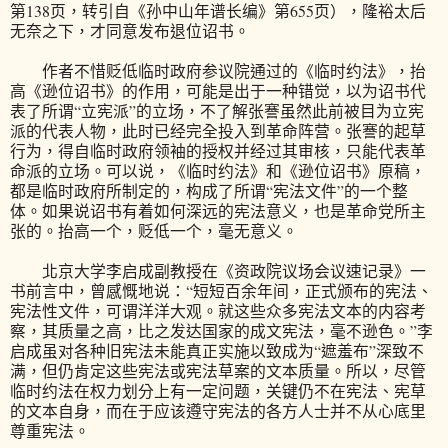
第138页，转引自《孙中山年谱长编》第655页），隆裕太后
无奈之下，才同意发布退位诏书。
作者不惜贬低临时政府参议院通过的《临时约法》，抬
高《逊位诏书》的作用，可能是出于一种错觉，以为诏书代
表了所谓“立宪派”的立场，不了解张謇虽然此前被目为立宪
派的代表人物，此时已经完全投入到革命阵营。张謇的起草
行为，得自临时政府领袖的授权并经过其审核，只能代表革
命派的立场。可以说，《临时约法》和《逊位诏书》原稿，
都是临时政府所制定的，构成了所谓“宪法文件”的一个整
体。如果说诏书有着如何深远的宪法意义，也是革命党所主
张的。抬高一个，贬低一个，毫无意义。
北京大学李启成副教授在《资政院议场会议速记录》一
书前言中，曾感慨地说：“短短百余年间，正式颁布的宪法、
宪法性文件，可谓洋洋大观。就这些众多宪法文本的内容考
察，其质量之高，比之发达国家的成文宪法，毫不逊色。”李
启成虽对各种旧宪法未能真正实施以致成为“遮羞布”深致不
满，但仍肯定这些宪法或宪法草案的文本质量。所以，尽管
临时约法在权力划分上有一定问题，关键仍不在宪法、宪草
的文本自身，而在于应该遵守宪法的各方人士并不从心底里
尊重宪法。