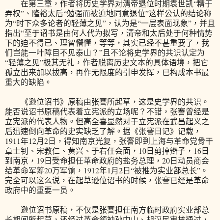
在第三章，作者将历史学界对清帝退位时期袁世凯“精于
弄权”、隆裕太后“勉强而被迫地同意退位”这样公认的结论称
为“时下众多论者的轻薄之见”，认为是“一层表面现象”，并且
指出“至于诏书是由何人代为拟写，清帝和太后处于何种情势
下的迫不得已、理智懵懂，等等，其实已经不甚重要了，我
们岂能一叶障目不见泰山？”且不论将史学界的共识认定为
“轻薄之见”极其无礼，作者脱离历史文本的具体语境，把它
孤立出来加以拔高，再作无限度的引申发挥，已构成本书最
重大的缺陷。
《逊位诏书》原稿由张謇所起草，这是史学界的共识。
能否说诏书原稿代表着立宪派的立场呢？不错，张謇曾经是
立宪派的代表人物。但高全喜显然对于立宪派在武昌起义之
后迅速倒向革命的史实缺乏了解。据《张謇日记》记载，
1911年12月2日，得知南京光复，张謇即到上海与革命党骨干
章士钊、宋教仁、黄兴、于右任会面，10日剪掉辫子，16日
到南京，19日受命担任革命政府的盐务总理，20日动员商会
给革命军筹20万军饷，1912年1月2日“被推为实业部总长”。
完全可以这么说，在起草逊位诏书的时候，张謇已经是革命
政府中的重要一员。
逊位诏书原稿，不仅是张謇担任南方临时政府实业部总
长期间所起草，还经过革命领袖孙中山、胡汉民审核通过，