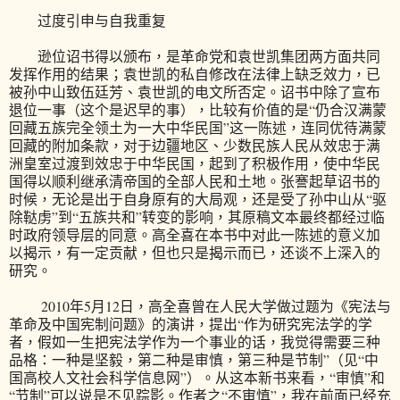
过度引申与自我重复
逊位诏书得以颁布，是革命党和袁世凯集团两方面共同
发挥作用的结果；袁世凯的私自修改在法律上缺乏效力，已
被孙中山致伍廷芳、袁世凯的电文所否定。诏书中除了宣布
退位一事（这个是迟早的事），比较有价值的是“仍合汉满蒙
回藏五族完全领土为一大中华民国”这一陈述，连同优待满蒙
回藏的附加条款，对于边疆地区、少数民族人民从效忠于满
洲皇室过渡到效忠于中华民国，起到了积极作用，使中华民
国得以顺利继承清帝国的全部人民和土地。张謇起草诏书的
时候，无论是出于自身原有的大局观，还是受了孙中山从“驱
除鞑虏”到“五族共和”转变的影响，其原稿文本最终都经过临
时政府领导层的同意。高全喜在本书中对此一陈述的意义加
以揭示，有一定贡献，但也只是揭示而已，还谈不上深入的
研究。
2010年5月12日，高全喜曾在人民大学做过题为《宪法与
革命及中国宪制问题》的演讲，提出“作为研究宪法学的学
者，假如一生把宪法学作为一个事业的话，我觉得需要三种
品格：一种是坚毅，第二种是审慎，第三种是节制”（见“中
国高校人文社会科学信息网”）。从这本新书来看，“审慎”和
“节制”可以说是不见踪影。作者之“不审慎”，我在前面已经充