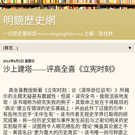
明鏡歷史網
一切歷史重新說 www.mingjinglishi.com 主編：高伐林
▼
2012年6月3日 星期日
沙上建塔——评高全喜《立宪时刻》
高全喜教授新著《立宪时刻：论〈清帝逊位诏书〉》所揭
示的主题无疑甚有震撼性。但是，读完全书，我很沮丧地发
现，该书堪称为研究失败的例子，其致命之处在于将眩目的
“高论”建立在错误的史实基础上，并由此作了过度的引申，
有些地方近乎“无中生有”。该书作者无视史学界已取得的研
究成果，将一份历史文献与事件发生前后与之密切相关的史
实割裂开来，试图用令人眼花缭乱的“理论”掩盖其论据之不
足，美其名曰“更为重大的历史真实”。该书唯一尚可称道之