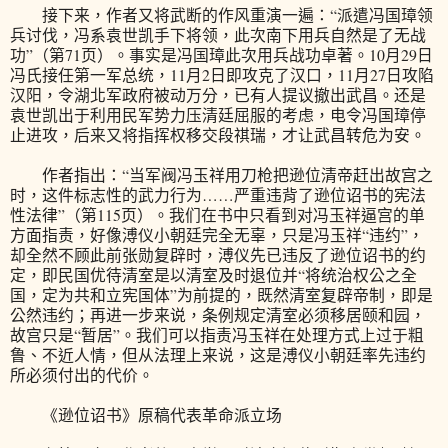
接下来，作者又将武断的作风重演一遍：“派遣冯国璋领
兵讨伐，冯系袁世凯手下将领，此次南下用兵自然是了无战
功”（第71页）。事实是冯国璋此次用兵战功卓著。10月29日
冯氏接任第一军总统，11月2日即攻克了汉口，11月27日攻陷
汉阳，令湖北军政府被动万分，已有人提议撤出武昌。还是
袁世凯出于利用民军势力压清廷屈服的考虑，电令冯国璋停
止进攻，后来又将指挥权移交段祺瑞，才让武昌转危为安。
作者指出：“当军阀冯玉祥用刀枪把逊位清帝赶出故宫之
时，这件标志性的武力行为……严重违背了逊位诏书的宪法
性法律”（第115页）。我们在书中只看到对冯玉祥逼宫的单
方面指责，好像溥仪小朝廷完全无辜，只是冯玉祥“违约”，
却全然不顾此前张勋复辟时，溥仪先已违反了逊位诏书的约
定，即民国优待清室是以清室及时退位并“将统治权公之全
国，定为共和立宪国体”为前提的，既然清室复辟帝制，即是
公然违约；再进一步来说，条例规定清室必须移居颐和园，
故宫只是“暂居”。我们可以指责冯玉祥在处理方式上过于粗
鲁、不近人情，但从法理上来说，这是溥仪小朝廷率先违约
所必须付出的代价。
《逊位诏书》原稿代表革命派立场