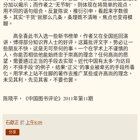
分加以揭示；而作者之“无节制”，则体现在将简单的观点，
用不同的语句组合，反复陈说，推衍引申，看起来字数很
多，其实“干货”就那么几条，条理既不清晰，焦点也变得模
糊。
高全喜此书入选一些新书榜单，作者又在全国巡回演
讲，博得部分知识界人士的好评。这篇批评文字，势必让一
些朋友不快，这是无可奈何的事。一个在学术上不谨慎的
人，你能否相信他能始终忠于崇高的理念？任何高尚的愿
望，需要通过正当的手段去实现。近代中国有太多“为达目
的，不择手段”的例子，结果“正义”的事业被卑劣的手段所毒
化。用学术上站不住脚的著作去推广某些或许高尚的理念，
未见其利，先见其害，不要也罢。
陈晓平，《中国图书评论》2011年第11期
石獻正
於
上午8:09
分享