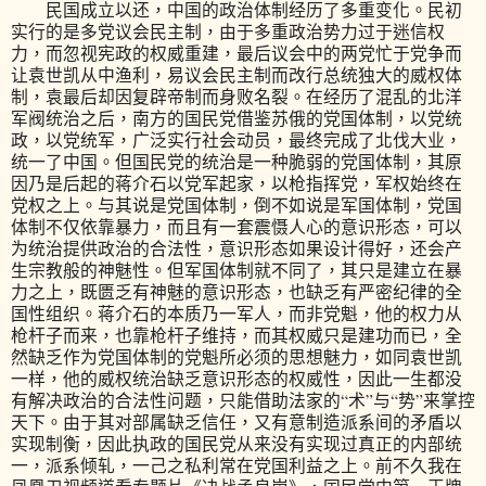
民国成立以还，中国的政治体制经历了多重变化。民初
实行的是多党议会民主制，由于多重政治势力过于迷信权
力，而忽视宪政的权威重建，最后议会中的两党忙于党争而
让袁世凯从中渔利，易议会民主制而改行总统独大的威权体
制，袁最后却因复辟帝制而身败名裂。在经历了混乱的北洋
军阀统治之后，南方的国民党借鉴苏俄的党国体制，以党统
政，以党统军，广泛实行社会动员，最终完成了北伐大业，
统一了中国。但国民党的统治是一种脆弱的党国体制，其原
因乃是后起的蒋介石以党军起家，以枪指挥党，军权始终在
党权之上。与其说是党国体制，倒不如说是军国体制，党国
体制不仅依靠暴力，而且有一套震慑人心的意识形态，可以
为统治提供政治的合法性，意识形态如果设计得好，还会产
生宗教般的神魅性。但军国体制就不同了，其只是建立在暴
力之上，既匮乏有神魅的意识形态，也缺乏有严密纪律的全
国性组织。蒋介石的本质乃一军人，而非党魁，他的权力从
枪杆子而来，也靠枪杆子维持，而其权威只是建功而已，全
然缺乏作为党国体制的党魁所必须的思想魅力，如同袁世凯
一样，他的威权统治缺乏意识形态的权威性，因此一生都没
有解决政治的合法性问题，只能借助法家的“术”与“势”来掌控
天下。由于其对部属缺乏信任，又有意制造派系间的矛盾以
实现制衡，因此执政的国民党从来没有实现过真正的内部统
一，派系倾轧，一己之私利常在党国利益之上。前不久我在