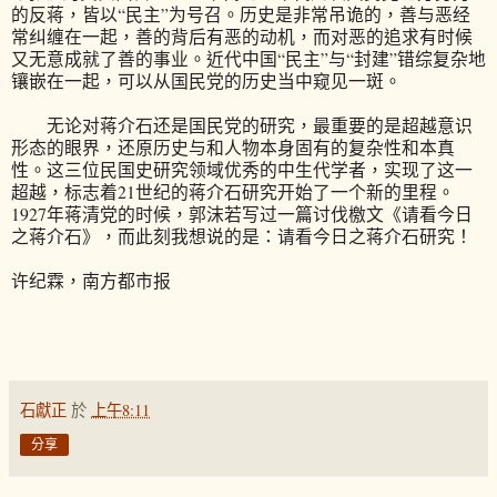
的反蒋，皆以“民主”为号召。历史是非常吊诡的，善与恶经
常纠缠在一起，善的背后有恶的动机，而对恶的追求有时候
又无意成就了善的事业。近代中国“民主”与“封建”错综复杂地
镶嵌在一起，可以从国民党的历史当中窥见一斑。
无论对蒋介石还是国民党的研究，最重要的是超越意识
形态的眼界，还原历史与和人物本身固有的复杂性和本真
性。这三位民国史研究领域优秀的中生代学者，实现了这一
超越，标志着21世纪的蒋介石研究开始了一个新的里程。
1927年蒋清党的时候，郭沫若写过一篇讨伐檄文《请看今日
之蒋介石》，而此刻我想说的是：请看今日之蒋介石研究！
许纪霖，南方都市报
石獻正
於
上午8:11
分享