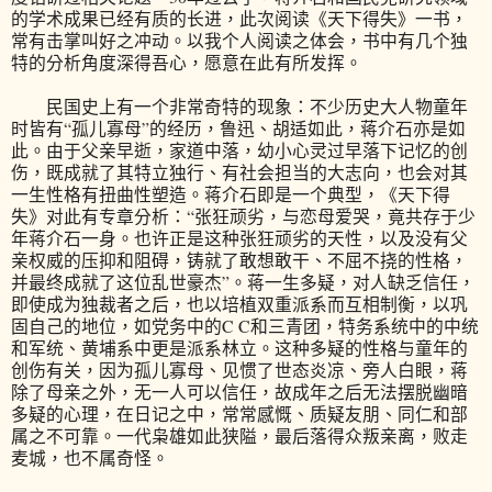
的学术成果已经有质的长进，此次阅读《天下得失》一书，
常有击掌叫好之冲动。以我个人阅读之体会，书中有几个独
特的分析角度深得吾心，愿意在此有所发挥。
民国史上有一个非常奇特的现象：不少历史大人物童年
时皆有“孤儿寡母”的经历，鲁迅、胡适如此，蒋介石亦是如
此。由于父亲早逝，家道中落，幼小心灵过早落下记忆的创
伤，既成就了其特立独行、有社会担当的大志向，也会对其
一生性格有扭曲性塑造。蒋介石即是一个典型，《天下得
失》对此有专章分析：“张狂顽劣，与恋母爱哭，竟共存于少
年蒋介石一身。也许正是这种张狂顽劣的天性，以及没有父
亲权威的压抑和阻碍，铸就了敢想敢干、不屈不挠的性格，
并最终成就了这位乱世豪杰”。蒋一生多疑，对人缺乏信任，
即使成为独裁者之后，也以培植双重派系而互相制衡，以巩
固自己的地位，如党务中的C C和三青团，特务系统中的中统
和军统、黄埔系中更是派系林立。这种多疑的性格与童年的
创伤有关，因为孤儿寡母、见惯了世态炎凉、旁人白眼，蒋
除了母亲之外，无一人可以信任，故成年之后无法摆脱幽暗
多疑的心理，在日记之中，常常感慨、质疑友朋、同仁和部
属之不可靠。一代枭雄如此狭隘，最后落得众叛亲离，败走
麦城，也不属奇怪。