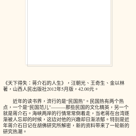
《天下得失：蒋介石的人生》，汪朝光、王奇生、金以林
著，山西人民出版社2012年5月版，42.00元。
近年的读书界，流行的是“民国热”。民国热有两个热
点，一个是“民国范儿”———那些民国的文化精英，另一个
就是蒋介石。海峡两岸的行情常常倒着走，当老蒋在台湾逐
渐被人忘却的时候，这边对他的兴趣却日渐浓郁。特别是近
年蒋介石日记在胡佛研究所解密，新的资料带来了一轮新的
研究热潮。