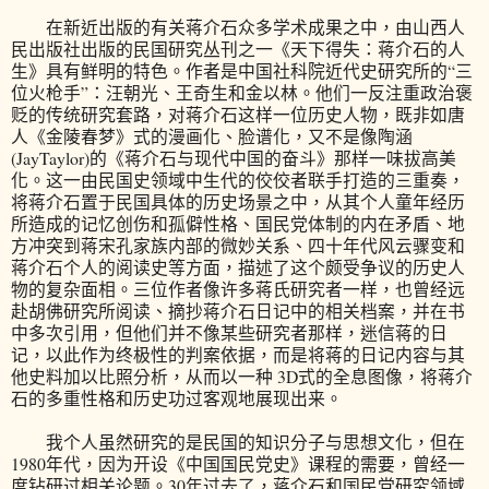
在新近出版的有关蒋介石众多学术成果之中，由山西人
民出版社出版的民国研究丛刊之一《天下得失：蒋介石的人
生》具有鲜明的特色。作者是中国社科院近代史研究所的“三
位火枪手”：汪朝光、王奇生和金以林。他们一反注重政治褒
贬的传统研究套路，对蒋介石这样一位历史人物，既非如唐
人《金陵春梦》式的漫画化、脸谱化，又不是像陶涵
(JayTaylor)的《蒋介石与现代中国的奋斗》那样一味拔高美
化。这一由民国史领域中生代的佼佼者联手打造的三重奏，
将蒋介石置于民国具体的历史场景之中，从其个人童年经历
所造成的记忆创伤和孤僻性格、国民党体制的内在矛盾、地
方冲突到蒋宋孔家族内部的微妙关系、四十年代风云骤变和
蒋介石个人的阅读史等方面，描述了这个颇受争议的历史人
物的复杂面相。三位作者像许多蒋氏研究者一样，也曾经远
赴胡佛研究所阅读、摘抄蒋介石日记中的相关档案，并在书
中多次引用，但他们并不像某些研究者那样，迷信蒋的日
记，以此作为终极性的判案依据，而是将蒋的日记内容与其
他史料加以比照分析，从而以一种 3D式的全息图像，将蒋介
石的多重性格和历史功过客观地展现出来。
我个人虽然研究的是民国的知识分子与思想文化，但在
1980年代，因为开设《中国国民党史》课程的需要，曾经一
度钻研过相关论题。30年过去了，蒋介石和国民党研究领域