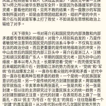
凤凰卫视频道看专题片《决战孟良崮》，国民党中第一王牌
军74师之所以被华东野战军全歼，就是因为各路援军妒忌张
灵甫，要看他的好戏，见死不救的结果。而一盘散沙的军国
体制所面对的，却是由思想团结起来的、组织严密的中共。
蒋介石与其说是军事上打了败仗，不如说是在思想和政治上
输给了对手。
《天下得失》一书对蒋介石和国民党的内部涣散和内部
矛盾都专章和精彩的描述。对我个人特别有启发的，乃是作
者敏锐地注意到在国民党内部的派系斗争中，不仅有左派和
右派的政治分歧，而且更重要的是传统地缘政治的冲突。孙
中山去世后的国民党内部三巨头中，蒋介石是浙江人，汪精
卫和胡汉民都是广东人。早期的国民党元老，因为孙中山的
缘故，基本以粤人为主，长期掌控着“党统”。而凭借党军而
后来崛起的蒋介石，则借助江浙的势力而坐大，“党统”和“军
统”在抗战爆发之前，一直存在着尖锐的冲突和矛盾。近代中
国一直存在着两种互相矛盾的趋势，一个是统一的民族国家
意识的出现，另一个是传统的地方封建割据要求。周锡瑞教
授早就指出，辛亥革命有两张面孔，一张是共和，另一张是
封建。但以往的主流研究过于注重民族主义的统一趋势，而
对封建割据缺乏注意。近代的封建，在表现形态上换了一张
面孔，改以“民主”为号召，在“民主”的背后，往往隐蔽着一个
“封建”的真实面目。从20年代到40年代几次国民党地方势力