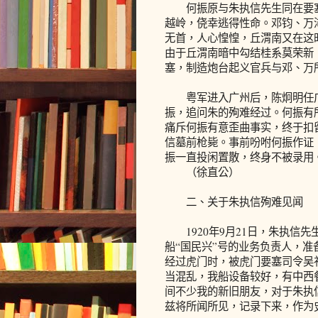
何振原与朱执信先生同在要塞
越岭，侥幸逃得性命。邓钧、万
无首，人心惶惶，丘渭南又在这
由于丘渭南暗中勾结桂系莫荣新
塞，制造炮台起义官兵与邓、万
粤军进入广州后，陈炯明任广
振，追问朱的殉难经过。何振有
痛斥何振有意歪曲事实，终于扣
信墓前枪毙。事前吩咐何振作证
振一直投闲置散，终身不被录用
（徐直公）
二、关于朱执信殉难见闻
1920年9月21日，朱执信先
船“国民兴”号的业务负责人，
经过虎门时，被虎门要塞司令吴
当混乱，我船设备较好，有中西
间不少我的新旧朋友，对于朱执
兹将所闻所见，记录下来，作为