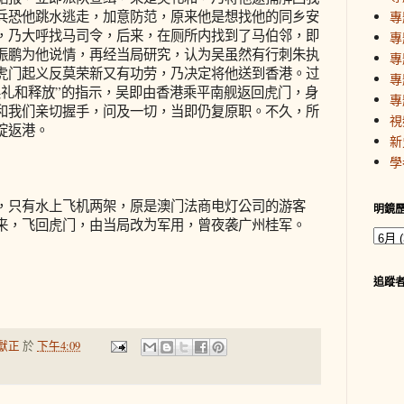
兵恐他跳水逃走，加意防范，原来他是想找他的同乡安
專
，乃大呼找马司令，后来，在厕所内找到了马伯邻，即
專
振鹏为他说情，再经当局研究，认为吴虽然有行刺朱执
專
虎门起义反莫荣新又有功劳，乃决定将他送到香港。过
專
吴礼和释放”的指示，吴即由香港乘平南舰返回虎门，身
專
和我们亲切握手，问及一切，当即仍复原职。不久，所
視
碇返港。
新
學
只有水上飞机两架，原是澳门法商电灯公司的游客
明鏡
来，飞回虎门，由当局改为军用，曾夜袭广州桂军。
追蹤
獻正
於
下午4:09