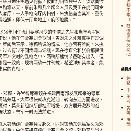
汉
在林直勉住宅遇见何振。彼此均同盟会中人，谈话间涉
穆
信殉难这天，事前朱和几个起义人员及我正在虎门司令
不
入客厅，一人擎枪向厅内扫射，朱执信首当其冲，重伤
本
（2
得趋避，即伏于厅角地上，旋即逃脱。”
蔡
惨
936年间任虎门要塞司令的李洁之先生和当年粤军回
量
李说，他在任要塞司令期间，曾对朱之死难真相作过调
技
。罗阅后表示：徐稿所说的情况，他亦曾有所闻。朱执
反
功
，过去有过不同传闻与记载。现在徐直公和张伯都提供
(2
民军冲突时的乱枪之中，两稿所述情节虽略有出入，但
则是一致的。现将两稿一并刊载，希望详知其事者，能
史实的真相。
編輯
經
繁
中
、邓铿、许崇智等率领在福建西南部发展起来的粤军
美
阀陆荣廷。大军很快就攻克潮汕，转向东江方面进攻，
考
源时，莫荣新组织所部桂军增援，双方展开激烈的战
美
锯状态。粤军一时无法前进。
聲
海
人鼓动虎门要塞独立起义，同时策动东莞民军头领邓
發
功以后，由他来接任虎门要塞司令之职，邓钧又与当地