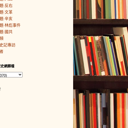
題·反右
題·文革
題·辛亥
題·林彪事件
題·國共
頻
史記專訪
者
歷史網歸檔
者