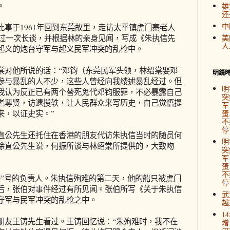
。
雄
还
中
于1961年回到东莞故里，走访太平镇虎门寨老人
作过一次长谈，并根据林的亲身见闻，写成《朱执信先
美
人
起义的炮台守军与起义民军冲突的乱枪中。
对他所说的话：“邓钧（东莞民军头领，林绍棠娶邓
明鏡
参与暴乱的人不少，这些人曾经向我缕述暴乱经过。但
明
我认为反正已有两个替死鬼代邓钧服罪，不必暴露自己
突
老尊贤，访遗搜轶，让人民群众来写历史，自己觉悟提
军
来，以证史实。”
蛋
不
停
公先生还托住在香港的朋友代访朱执信当时的随员何
明
徐直公先生说，何振所谈与林绍棠所提供的，大致吻
突
军
蛋
不
号的负责人。朱执信殉难的第二天，他的船只被虎门
停
后，张伯对事件经过有所见闻。张伯所写《关于朱执信
武
守军与民军冲突的乱枪之中。
越
1
友王铸先生看过。王铸回忆说：“朱殉难时，我不在
增