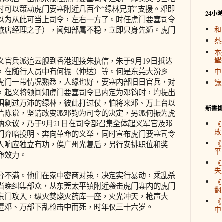
时可以策动虎门要塞附近几百个“绿林兄弟”支援。邓即
24小
以为从此可当上司令，左右一方了。时任虎门要塞司令
和
旅店经理之子），闻知部属不稳，立即只身先遁。虎门
蔡
本
聖
兵派追云舰到香港迎接朱执信，朱于9月19日抵达
，在随行人员中有何振（仲达）等。何是东莞大汾乡
中
虎门一带情况熟悉，人缘也好，要塞内部旧日官兵，对
讓
，起义将领闻知虎门要塞司令已内定为邓钧时，均提出
围剿过万沛的绿林，彼此打过仗，怕将来邓、万上台以
新書
信陈说，坚请改变派邓钧为司令的决定，另派何振为虎
纳众议，乃于9月21日在司令部召集全体起义军官及邓
《
敗
们弃暗投明、奔向革命的义举，同时宣布虎门要塞司令
《
人响应独立有功，俟广州光复后，另行安排职位和奖
平
命效力。
《
失
不满。他们在家中密商对策，决定实行暴动，乘乱杀
《
当晚纠集部众，从东莞太平镇附近袭击虎门寨内的虎门
翻
东门攻入，纵火焚烧火药库一座，火光冲天，枪声大
《
遭邓、万部下乱枪击中而死，时年仅三十六岁。
中