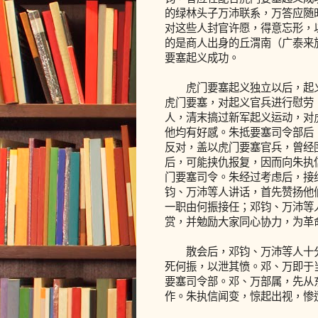
的绿林头子万沛联系，万答应随
对这些人封官许愿，得意忘形，
的是商人出身的丘渭南（广泰来
要塞起义成功。
虎门要塞起义独立以后，起义官
虎门要塞，对起义官兵进行慰劳
人，清末搞过新军起义运动，对
他均有好感。朱抵要塞司令部后
反对，盖以虎门要塞官兵，曾经
后，可能挟仇报复，因而向朱执
门要塞司令。朱经过考虑后，接
钧、万沛等人讲话，首先赞扬他
一职由何振接任；邓钧、万沛等
赏，并勉励大家同心协力，为革
散会后，邓钧、万沛等人十分
死何振，以泄其愤。邓、万即于
要塞司令部。邓、万部属，先从
作。朱执信闻变，惊起出视，惨