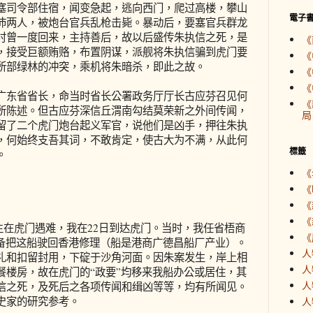
司令部住宿，闻变急起，逃向西门，爬过高楼，攀山
電子
沛两人，被炮台官兵乱枪击毙。暴动后，要塞官兵群龙
时曾一度回来，主持善后，故以后盛传朱执信之死，是
《
，接受巨额贿赂，布置阴谋，派舰将朱执信骗到虎门要
《
所部绿林的冲突，乘机将朱暗杀，即此之故。
《
《
东省省长，命当时省长公署政务厅厅长古应芬召见何
《
所陈述。但古应芬深信丘渭南勾结莫荣新之外间传闻，
局
留了二个虎门炮台起义军官，说他们是凶手，押往朱执
，何始终支吾其词，不敢肯定，使古大为不满，从此何
標籤
。
《
《
《
《
生在虎门遇难，我在22日到达虎门。当时，我任省梧商
《
准备把这船驶回香港修理（船是港商广德昌船厂产业）。
人
礼和扣留封用，下碇于沙角河面。因朱案发生，岸上相
人
餐楼房，故在虎门的“政要”均移来我船办公或居住，其
人
信之死，及死后之各项传闻和缉凶等等，均有所闻见。
史家的研究参考。
人