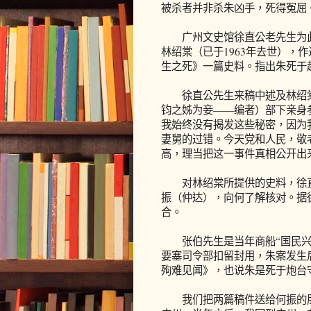
被杀者并非杀朱凶手，死得冤屈
广州文史馆徐直公老先生为此事
林绍棠（已于1963年去世），
生之死》一篇史料。指出朱死于
徐直公先生来稿中述及林绍棠
钧之姊为妾——编者）部下亲身
我始终没有揭发这些秘密，因为
妻舅的过错。今天党和人民，敬
高，理当把这一事件真相公开出
对林绍棠所提供的史料，徐直
振（仲达），向何了解核对。据
合。
张伯先生是当年商船“国民兴”
要塞司令部扣留封用，朱案发生
殉难见闻》，也说朱是死于炮台
我们把两篇稿件送给何振的朋