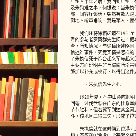
广州。半年之后，我回到广州，
及朱殉难之事，何振说：当朱执
部一间客厅谈话，突然有数人跑
倒地。枪声甫响，我是军人，懂
我们还将徐稿送请在1931至1
粤的参与者罗翼群先生阅过。据
查，所知情况，与徐稿所述略同
信遇难事件，究竟实情是怎样的
了朱执信死于炮台起义军与起义
主要方面说明并非丘渭南所杀害
够加以补充或校订，以得出这件
一、朱执信先生之死
1920年夏，孙中山命陈炯明
回粤，讨伐盘踞在广东的桂系军
节节胜利。但右翼军到达紫金河
斗，该地区三得三失，形成了拉
朱执信就在这时候到香港，派
钧，答应在配合虎门要塞起义成