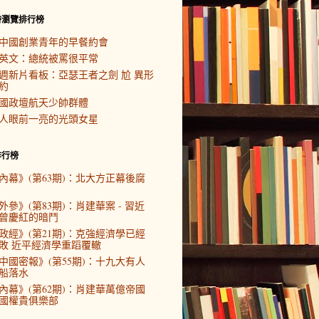
時瀏覽排行榜
中國創業青年的早餐約會
英文：總統被罵很平常
週新片看板：亞瑟王者之劍 尬 異形
約
國政壇航天少帥群體
人眼前一亮的光頭女星
排行榜
內幕》(第63期)：北大方正幕後腐
外參》(第83期)：肖建華案 - 習近
曾慶紅的暗鬥
政經》(第21期)：克強經濟學已經
敗 近平經濟學重蹈覆轍
中國密報》(第55期)：十九大有人
船落水
內幕》(第62期)：肖建華萬億帝國
國權貴俱樂部