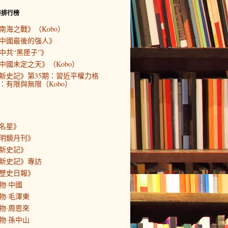
書排行榜
南海之戰》（Kobo）
中國最後的強人》
中共“黑匣子”》
中國未定之天》（Kobo）
新史記》第35期：習近平權力格
：有限與無限（Kobo）
名星》
明鏡月刊》
新史記》
新史記》專訪
歷史日報》
物·中國
物·毛澤東
物·周恩來
物·孫中山