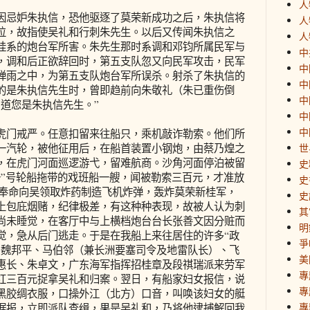
人
忌妒朱执信，恐他驱逐了莫荣新成功之后，朱执信将
人
位，故指使吴礼和行刺朱先生。以后又传闻朱执信之
人
桂系的炮台军所害。朱先生那时系调和邓钧所属民军与
中
，调和后正欲辞回时，第五支队忽又向民军攻击，民军
中
弹雨之中，为第五支队炮台军所误杀。射杀了朱执信的
中
的是朱执信先生时，曾即趋前向朱敬礼（朱已重伤倒
中
道您是朱执信先生。”
中
中
门戒严。任意扣留来往船只，乘机敲诈勒索。他们所
一汽轮，被他征用后，在船首装置小钢炮，由蔡乃煌之
世
，在虎门河面巡逻游弋，留难航商。沙角河面停泊被留
史
一”号轮船拖带的戏班船一艘，闻被勒索三百元，才准放
史
]奉命向吴领取炸药制造飞机炸弹，轰炸莫荣新桂军，
史
上包庇烟赌，纪律极差，有这种种表现，故被人认为刺
其
尚未睡觉，在客厅中与上横档炮台台长张善文因分赃而
明
觉，急从后门逃走。于是在我船上来往居住的许多“政
爭
、魏邦平、马伯邻（兼长洲要塞司令及地雷队长）、飞
美
惠长、朱卓文，广东海军指挥招桂章及段祺瑞派来劳军
專
红三百元捉拿吴礼和归案。翌日，有船家妇女报信，说
專
黑胶绸衣服，口操外江（北方）口音，叫唤该妇女的艇
專
据报，立即派队查缉，果是吴礼和，乃将他逮捕解回我