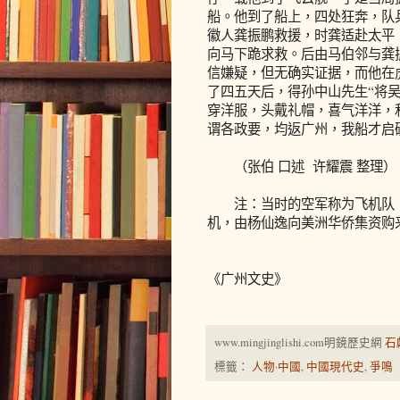
船。他到了船上，四处狂奔，队
徽人龚振鹏救援，时龚适赴太平
向马下跪求救。后由马伯邻与龚
信嫌疑，但无确实证据，而他在
了四五天后，得孙中山先生“将
穿洋服，头戴礼帽，喜气洋洋，
谓各政要，均返广州，我船才启
（张伯 口述 许耀震 整理）
注：当时的空军称为飞机队，
机，由杨仙逸向美洲华侨集资购
《广州文史》
www.mingjinglishi.com明鏡歷史網
石
標籤：
人物·中國
,
中國現代史
,
爭鳴