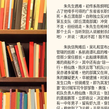
朱先生遇难，初传系陈炯明因
占了他唾手可得的广东省省长职
死，系丘渭南部、自称独立反对
第五支队（即丘渭南部属）冲突
不支，纷纷逃走。朱先生在枪林
那个士兵，当听到别人说被射杀
地），并说：“真对不起！我不知
朱执信殉难后，吴礼和宣布虎
管辖的巡舰，系航商谭礼庭的唯
侄蔡少棠任舰长。此船速率颇高
难的商船不少，其中还有由“琼
行。杨仙逸、陈庆云等飞机队[1
吴亦诸多留难，他的部属又在岸
朱的嫌疑更大，卒被逮捕。时吴
发生口角，侦骑甫至，即为其发
要”如讨贼军司令部邹鲁、黄强
机队负责人杨仙逸、陈庆云、张
的龚振鹏等，立即商议，决定悬
有一中年男子，留有虾九须，穿
仔，载他到了飞云舰，于是当局