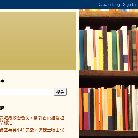
歷史
頭條
過激烈政治衝突，期許香港越變越
榮穩定
舒立与吴小晖之战，透视王岐山权