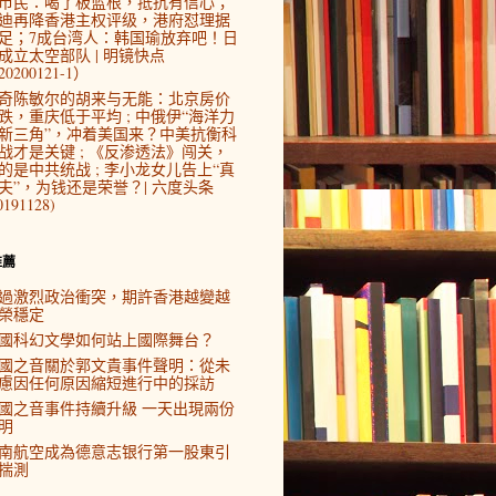
市民：喝了板蓝根，抵抗有信心；
迪再降香港主权评级，港府怼理据
足；7成台湾人：韩国瑜放弃吧！日
成立太空部队 | 明镜快点
0200121-1）
奇陈敏尔的胡来与无能：北京房价
跌，重庆低于平均 ; 中俄伊“海洋力
新三角”，冲着美国来？中美抗衡科
战才是关键 ; 《反渗透法》闯关，
的是中共统战 ; 李小龙女儿告上“真
夫”，为钱还是荣誉？| 六度头条
0191128)
推薦
過激烈政治衝突，期許香港越變越
榮穩定
國科幻文學如何站上國際舞台？
國之音關於郭文貴事件聲明：從未
慮因任何原因縮短進行中的採訪
國之音事件持續升級 一天出現兩份
明
南航空成為德意志银行第一股東引
揣測