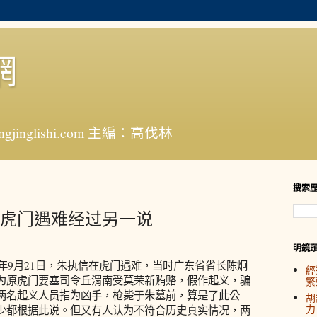
網
jinglishi.com 主編：高伐林
搜索
虎门遇难经过另一说
明鏡
年9月21日，朱执信在虎门遇难，当时广东省省长陈炯
經
为原虎门要塞司令丘渭南受莫荣新贿赂，假作起义，骗
繁
两名起义人员指为凶手，枪毙于朱墓前，算是了此公
胡
力
少都根据此说。但又有人认为不符合历史真实情况，两