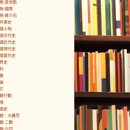
物·袁世凱
物·國際
物·蔣介石
共黨史
國人物
國古代史
國近代史
國現代史
國當代史
界史
料
書
論
它
鏡行動
鳴
國史
題：大饑荒
題·二戰
題·六四