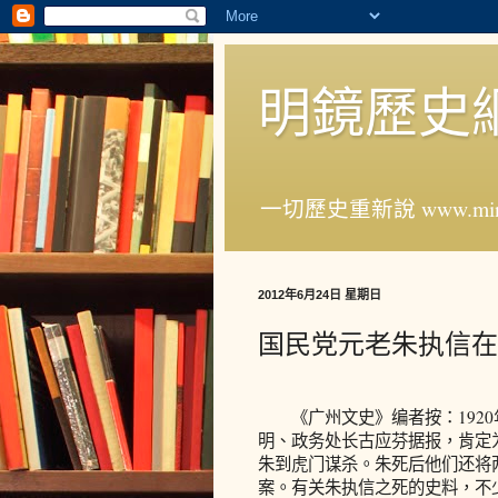
明鏡歷史
一切歷史重新說 www.ming
2012年6月24日 星期日
国民党元老朱执信在
《广州文史》编者按：1920
明、政务处长古应芬据报，肯定
朱到虎门谋杀。朱死后他们还将
案。有关朱执信之死的史料，不