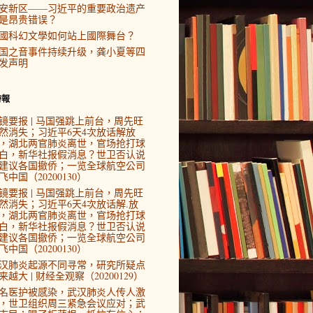
安新区——习近平的重要政治遗产
是昂贵错误？
國科幻文學如何站上國際舞台？
国之音事件持续升级，龚小夏等四
发声明
時報
镜要报 | 马国强跳上前台，周先旺
然消失；习近平6天4次放话解放
，湖北两官肺炎离世，官场抢打球
白，新华社报假消息？世卫否认说
建议各国撤侨；一览全球航空公司
飞中国（20200130）
镜要报 | 马国强跳上前台，周先旺
然消失；习近平6天4次放话解.放
，湖北两官肺炎离世，官场抢打球
白，新华社报假消息？世卫否认说
建议各国撤侨；一览全球航空公司
飞中国（20200130）
汉肺炎起源不同寻常，研究所疑点
来越大 | 财经全观察（20200129）
4名医护被感染，武汉肺炎人传人激
，世卫组织周三紧急会议应对；武