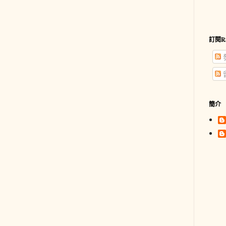
訂閱R
簡介