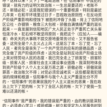
呼，这样以来，欠下了一笔政治账，在“信阳事件”中我犯的
错误，就有力的证明欠政治账。一生总是要还的，老账不
还，新错必犯，这是我犯错误的一个重要根源，特别是最近
几年来，在和平环境里过日子，忽视政治原则性，在反动资
产阶级严重影响和侵蚀下 被胜利冲昏了头脑，背上了信阳地
区公社、办钢铁、粮食三大包袱，骄傲自满情绪严重的滋长
起来，一直发展到信阳地区广大人民正处于严重死亡关头害
怕泼冷水，犯右倾不敢坚持原则，竟把这个（应加人——编
者）命关天的大事既不提交原地委常务讨论，又不报告省
委，这完全是个人主义占上风，这是忘了本，忘了党，忘了
人民，者完全是丧失了一个共产党员的应有的道德品质，这
完全做了资产阶级的俘虏，这完全是站到反动资产阶级立场
上来对待劳动人民的态度，我已完全走上了损害党、损害阶
级、损害人民、损害社会主义建设事业道路，我深刻地体会
到资产阶级个人个人主义是万恶之源，骄傲必败，骄傲就是
罪恶，政治账欠不得；对党必须忠诚老实，这些都是我犯错
误的规律和根源。信阳事件与我个人主义严重滋长分不开
的，“信阳事件”的恶果就我的个人主义滋长的恶果，我在政
治上欠下了党的帐，欠下了全区人民的帐，欠下了使我一生
难以还清的帐。
“信阳事件”是严重的，我的错误是严重的，血的教训是深刻
的，必须虚心学习，戒骄戒躁，树立和坚定为人民服务时刻