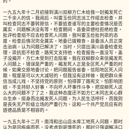
的。
一九五九年十二月初接到潢川双柳方仁木给我一封揭发死亡
二千余人的信，我阅后，叫雷玉俭同志派工作组去检查，并
叫检查同志不要转原信，不要追查谁写的主要检查情况是否
属实，问题解决没有等。检查期间，县委梁德柱拒绝检查，
批评检查组不应去检查死人问题，我叫雷玉俭批判梁的态
度，检查后情况完全属实，地委已拨粮食，县委派人员正突
击治病，认为问题已解决了，当时，只提出潢川县委检查处
理，梁抗拒不检查，路宪文支持他，检查报告一直没写，盖
子没揭开，方仁木受到打击陷害。我在双柳群众来信揭发死
人问题上，错误是严重的，揭发死人正是全区死人严重的时
候，如果交原地委讨论，把问题报告省委，信阳地区死人问
题，程度是可以大大减轻的，但我没有这样做，我把群众来
信当成儿戏，不坚持党的原则，怕得罪了路宪文，怕影响团
结，不支持好人好事，不向坏人坏事作斗争，把双柳死人这
么大的问题不了了之，我这种态度还不如方仁木同志关心群
众生命，挺身而出揭发死人问题，为人民生活呼吁，而我则
是丧失无产阶级立场的严重行为，这和一个共产党员应有的
道德品质是不相容的。
一九五九年十二月，南湾和出山店水库工地死人问题，那时
认为是因疾病而死，没考虑到是饿死的，那时只强调解决口