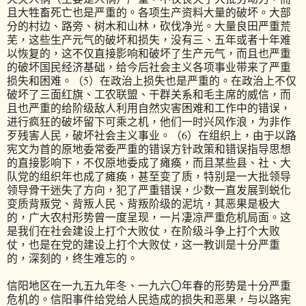
且大牲畜死亡也是严重的。各项生产资料大量的破坏。大部
分的村边、路旁、树木和山林，砍伐净光。大量良田严重荒
芜，这些生产元气的破坏和损失，没有三、五年或者十年难
以恢复的，这不仅直接影响和破坏了生产元气，而且也严重
的破坏国民经济基础，给今后社会主义各项事业带来了严重
损失和困难。（5）在政治上损失也是严重的。在政治上不仅
破坏了三面红旗、工农联盟、干群关系和毛主席的威信，而
且也严重的给阶级敌人利用自然灾害困难和工作中的错误，
进行疯狂的破坏留下可乘之机，他们一时兴风作浪，为非作
歹残害人民，破坏社会主义事业。（6）在组织上，由于以路
宪文为首的原地委常委严重的错误方针政策和错误指导思想
的直接影响下，不仅原地委成了瘫痪，而且某些县、社、大
队党的组织年也成了瘫痪，甚至变了质，特别是一大批领导
领导骨干迷失了方向，犯了严重错误，少数一直发展到蜕化
变质背叛党、背叛人民、背叛阶级的泥坑，其恶果是极大
的，广大农村形势曾一度呈现，一片凄凉严重危机局面。这
是我们在社会建设上打个大败仗，在阶级斗争上打个大败
仗，也是在党的建设上打个大败仗，这一教训是十分严重
的，深刻的，终生难忘的。
信阳地区在一九五九年冬、一九六〇年春的形势是十分严重
危机的。信阳事件给党给人民造成的损失和恶果，与以路宪