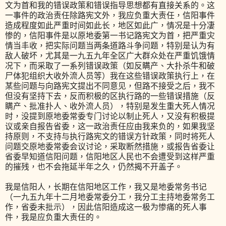
文为首和我的错误政策和错误指导思想都有直接关系的。这
一事件的政治责任除路宪文外，我应负重大责任，信阳事件
造成程度如此严重时间如此长，地区如此广，情况是十分凄
惨的，信阳事件是以原地委第一书记路宪文为首，把严重灾
情当丰收，把实际问题当两条道路斗争问题，特别是认为有
敌人破坏，尤其是一九五九年全区广大群众处在严重饥饿情
况下，而采取了一系列错误政策（如反瞒产、大扑杀牛和破
尸体犯组织大收外流人员等）我在这些错误政策执行上，在
某些问题与向路宪文提出不同意见，但路不接受之后，我不
但没有坚持下去，反而积极的区执行路的一些错误措施（反
瞒产、批准扑人、收外流人员），特别是发生重大死人情况
时，没提到原地委常委专门讨论以制止死人，又没有积极提
议或亲自报告省委，这一政治责任应由我来负的，如果我坚
持原则，不支持与执行路宪文的错误方针政策，同时将死人
问题交原地委常委会议讨论，采取断然措施，或报告省委让
省委早知道信阳问题，信阳地区人民也不会遭受到这样严重
的摧残，也不会拖延半年之久，仍然揭不开盖子。
我是信阳人，长期在信阳地区工作，我又是地委常务书记
（一九五九年十二月地委常委分工，我分工主持地委常务工
作，省委未批示），因此信阳造成这一极为惨痛的死人事
件，我是应负重大责任的。