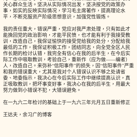
关心群众生活。坚决从实际情况出发，坚决按党的政策办
事，如实的反映实际情况，学习毛主席著作，提高理论水
平，不断克服资产阶级思想意识，加强党性锻炼。
我的责任重大，错误严重，党应对我严肃处理，只有如此才
能挽回党的政治影响，才能平民愤，也才能有利于我接受教
训，改造自己，我保证愉快的接受党给我的处分，分配给我
最低的工作，我保证积极工作，团结同志，向全党全区人民
作长期的检讨认错，我完全有信心在我的后半生，在今后实
际工作中吸取教训，考验自己，重新作（应为做——编者）
人，改造自己。来弥补“信阳事件”的损失，因“信阳事件”严重
和我的错误重大，尤其是我对个人错误认识不够之处请省
委、地委指示，我决心在今后实际工作中继续提高认识，真
正吸取教训，把坏事变好事，我决心在我的后半生，用最大
努力做到小错误不犯，大错误避免。
在一九六二年检讨的基础上于一九六三年元月五日重新修正
王达夫，余习广的博客