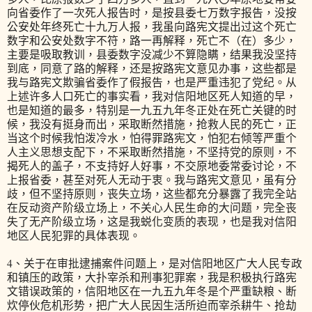
向省委作了一次死人报告时，是按县委七万数字报告，没按
公安处年终死亡十九万人报，我虽向路宪文提出过这个死亡
数字和公安处数字不符，路一再解释，死亡不（在）多少，
主要是吸取教训，县委数字没减少不算隐瞒，结果我没坚持
到底，同意了路的解释，还是按路宪文意见办事，这些都是
我与路宪文欺骗省委作了假报告，也是严重违犯了党纪。从
上述许多人口死亡的事实看，我对信阳地区死人知道的早，
也是知道的最多，特别是一九五九年冬正处在死亡关键的时
候，我没有挺身而出，采取断然措施，抢救人民的死亡，正
当这个时候我怕泼冷水，怕得罪路宪文，怕犯右倾等严重个
人主义思想支配下，不采取断然措施，不坚持党的原则，不
揭死人的盖子，不支持好人好事，不交原地委常委讨论，不
上报省委，甚至对死人无动于衷。我与路宪文意见，虽有分
歧，但不坚持原则，丧失立场，这些都充分暴露了我完全站
在反动资产阶级立场上，不关心人民生命的大问题，完全丧
失了无产阶级立场，这是我蜕化变质的表现，也是我对信阳
地区人民犯罪的具体表现。
4、关于在审批逮捕案件问题上，是对信阳地区广大人民专政
和镇压的政策，大扑宰杀和刑事犯罪案，我是积极执行路宪
文错误政策的，信阳地区在一九五九年冬是个严重缺粮、断
炊停伙危机形势，把广大人民因生活所迫而宰杀耕牛、抢劫