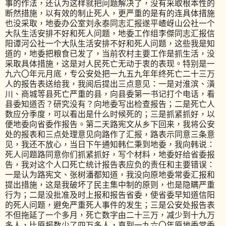
事的作法，还认为这样就把问题解决了，没有采取根本性的
断然措施，以有效的制止死人，更严重的是有的连具体措施
也没采取，地委办公室刘永泰同志汇报遂平嵖岈山公社一个
大队生活安排不好和死人问题，地委工作组李傑同志汇报信
阳谭河公社一个大队生活安排不好和死人问题，这些我是知
道的，地委把粮食已发了，当前农村主要工作是抓生活，没
采取具体措施，这是对人民死亡无动于衷的表现。特别是一
九六〇年元月底，专公安处把一九五九年年终死亡二十三万
人的报告表送给我，我阅后提出三点意见：一是对淮滨、潢
川、商城等县死亡严重的县，向县委第一书记打个电话，看
县委知道否？研究没有？向地委写出检查报告；二是死亡人
数应分季度，可以看出是什么时候死的；三是抓紧抓好，以
便地委向省委作报告。第二天路宪文从乡下回来，我将公安
处的报表和三点处理意见向路作了汇报，路表示同意三条意
见，我还不放心，当日下午通知韩仁秉到地委，我向韩说：
死人问题路同意你们抓紧抓好，写个材料，地委好给省委报
告，我对这个人口死亡统计报告表应负的责任和主要错误：
一是认为路宪文、张树潘都知道，我没向原地委常委汇报和
提出措施，这是我破坏了民主集中制的原则，也是隐瞒严重
行为；二是没批准及时上报和报告省委，使省委早知道信阳
的死人问题，避免严重死人事件的发生；三是公安处报告表
不但拖延了一个多月，死亡数字由二十三万，减少到十九万
多人，比原报数少了四万多人，直到一九六〇年原地委常委