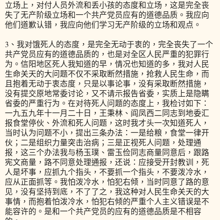
立场上，对付人员外流和丢小孩的态度和立场，这是完全丧
失了无产阶级立场和一个共产党员应有的道德品质。我应向
他们道歉认错，我应向他们学习无产阶级的立场和观点。
3、我对饿死人的态度，是完全无动于衷的，完全丧失了一个
共产党员应有的道德品质的，也是对全区人民严重的犯罪行
为。信阳地区死人我知道的早，情况也知道的多，我对人民
生命关天的大问题不仅不采取断然措施，抢救人民生命，而
且抱着无动于衷态度，只是以事论事，没有采取断然措施，
没有提交原地常委讨论，又不请示报告省委，实质上是隐瞒
省委的严重行为。在对待死人问题的态度上，我检讨如下：
一九五九年十一月二十日，王秉林、阎凤西二同志到地委汇
报食堂停伙、外流和死人问题，这时我才头一次知道死人，
当时认为问题不小，提出三条办法：一是给粮，食堂一律开
伙；二是组织力量突击治病；三是正视死人问题，处理通
报，这三个办法我与杨玉璞、雷玉俭同志商量同意后，跟路
宪文商量，路不同意处理通报，还说：应接受开封教训，死
人是坏事，应抓九个指头，不要抓一个指头，不要泼冷水，
应从正面抓等。我怕泼冷水，怕犯右倾，当时同意了路的意
见，没有坚持到底，不了了之，我这种对人民生命关天的大
事情，而抱着怕泼冷水，怕犯右倾的严重个人主义错误是不
能容许的。是和一个共产党员的应有的道德品质是不相容