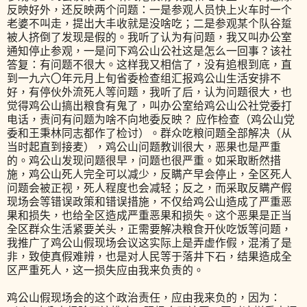
反映好外，还反映两个问题：一是参观人员快上火车时一个
老婆不叫走，提出大丰收就是没啥吃；二是参观某个队谷踅
被人挤倒了发现是假的。我听了认为有问题，我又叫办公室
通知停止参观，一是问下鸡公山公社这是怎么一回事？该社
答复：有问题不很大。这样我又相信了，没有追根到底，直
到一九六〇年元月上旬省委检查组汇报鸡公山生活安排不
好，有停伙外流死人等问题，我听了后，认为问题很大，也
觉得鸡公山搞出粮食有鬼了，叫办公室给鸡公山公社党委打
电话，责问有问题为啥不向地委反映？ 应作检查（鸡公山党
委和王秉林同志都作了检讨）。群众吃粮问题全部解决（从
当时起直到接麦），鸡公山问题教训很大，恶果也是严重
的。鸡公山发现问题很早，问题也很严重。如采取断然措
施，鸡公山死人完全可以减少，反瞒产早会停止，全区死人
问题会被正视，死人程度也会减轻；反之，而采取反瞒产假
现场会等错误政策和错误措施，不仅给鸡公山造成了严重恶
果和损失，也给全区造成严重恶果和损失。这个恶果是正当
全区群众生活紧要关头，正需要解决粮食开伙吃饭等问题，
我推广了鸡公山假现场会议这实际上是弄虚作假，混淆了是
非，致使真假难辨，也是对人民等于落井下石，结果造成全
区严重死人，这一损失应由我来负责的。
鸡公山假现场会的这个政治责任，应由我来负的，因为：