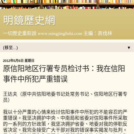
明鏡歷史網
一切歷史重新說 www.mingjinglishi.com 主編：高伐林
▼
2012年5月6日 星期日
原信阳地区行署专员检讨书：我在信阳
事件中所犯严重错误
王达夫（原中共信阳地委书记处常务书记、信阳地区行署专
员）
我以十分严重的心情来检讨信阳事件中所犯的不能容忍的严
重错误。我坚决拥护中央、中南局和省委对信阳事件所采取
的一系列的方针政策，我坚决拥护省委、地委对我的停职反
省决定。我完全接受广大干部对我的错误事实揭发与批判。