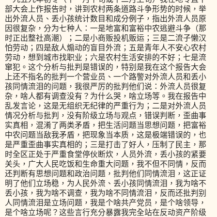
部大会上作报告时，讲到农村两条道路斗争形势的时候，举
出外流人员、丢小孩统计数目和成分例子，指出外流人员原
因很复杂，分为七种人：一是地富和富裕中农逃避斗争（那
时正出整社高潮）；二是小商贩投机贩运；三是二流子懒汉
怕劳动；四是敌人煽动的盲目外流；五是青年人不安心农村
劳动，想到城市找职业；六是农村生活安排的不好；七是流
窜犯。这个分析与批判是错误的，特别是我在这个报告大会
上还不指名的批判一个营业员、一个路警对外流人员和丢小
孩同情流泪的问题，我很严厉的批判他们说：外流人员很复
杂，啥人都有调查没有？为什么哭，啥立场等。我在报告中
乱发言论，这是无组织无纪律的严重行为；二是对外流人员
情况分析与批判，没有阶级立场与观点，错误判断，歪曲事
实真相，混淆了两类矛盾，把生活问题当思想问题，把富裕
中农问题当敌我矛盾，把现象当本质，这是极端错误的，也
是严重歪曲事实真相的；三是打击了好人，压制了民主，那
时全区正处于严重食堂停伙断炊，人员外流，丢小孩的紧要
关头，广大人民吃饭和生命重大问题，我不但不同情，反而
还判断有思想问题和政治问题，批判他们同情流泪，这正证
明了他们立场稳，为人民外流、丢小孩同情流泪，我为啥不
丢小孩，我为啥不调查，我为啥不同情流泪，反而还批判别
人同情流泪是立场问题，我是个啥共产党员，是个啥领导，
是个啥立场呢？这些言行充分暴露我完全站在反动资产阶级