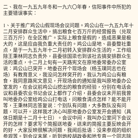
二、我在一九五九年冬和一九六〇年春，信阳事件中所犯的
主要错误事实：
1、关于推广鸡公山假现场会议问题。鸡公山在一九五九年十
二月安排群众生活中，搞出粮食七百万斤的经营报告（兑现
三百万斤）在全区推广。实际上粮食是假的，造成恶果是极
大的，这是应由我负重大责任的。鸡公山是地、县委整社重
点，是于一九五九年十二月初转入安排群众生活的，工作组
除王秉林同志负责外，县委徐国梁也到该社去搞安排群众生
活的重点，十二月上旬有一天路宪文在原地委常委办公室
说：鸡公山已突开，地委召开个现场会（杨玉璞同志也在
场）有教育意义，我没问怎样突开的，我认为鸡公山有粮
食，我同意路宪文意见，开现场会的通知是我叫原地委办公
室发的，在会议前鸡公山挖出的粮食的经验，分别在电话会
议和县委农业书记会议上都作了介绍，县委会议未开前我曾
叫地委办公室给鸡公山打电话，问粮食清点怎样？能不能开
等，王秉林同志答复说：个别队有问题，大多数队没有问
题，可以开。这样我才决心叫原地委办公室发开会通知（具
体日期是十二月十七日）。会议中间，我叫办公室问下会议
开的怎样？要求写个简报送地委，送来的简报主要反映会开
的好，大家反映很解决问题，我阅后批语：没来参观的组织
参观等。到会议末尾，听到炮校胡政委和地专直一个同志除