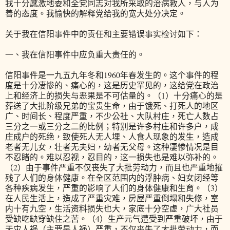
我十分感激地委和全党同志对我所采取的治病救人，与人为
善的态度。我愉快的解释党给我的宽大处分决定。
关于我在信阳事件中的责任和主要错误事实检讨如下：
一、我在信阳事件中应负重大责任的。
信阳事件是一九五九年冬和1960年春发生的。这个事件的程
度是十分凄惨的、痛心的，这是历史罕见的，这给党在政治
上和经济上的损失与恶果是不可估量的。（1）十分痛心的是
葬送了大批阶级兄弟的宝贵生命，由于饿死、打死人的地区
广、时间长、程度严重，不少公社、大队村庄，死亡人数占
三分之一或三分之二的比例；特别是许多村庄和许多户，成
庄成户的死绝，致使死人无人埋、人食人现象的发生，造成
老者无儿女，壮者无夫妇，幼者无父母。这种凄惨情况是目
不忍睹的。难以忍视，忍目的，这一损失也是难以弥补的。
（2）由于事件严重不仅丧失了大批劳动力，而且也严重地摧
残了人们的身体健康。在全区范围内的浮肿病、妇女闭经等
各种疾病发生，严重的影响了人们的身体健康和生育。（3）
在人民生活上，造成了严重灾难，房屋严重倒塌和失修，室
内十有九空，生活资料损失也大，家底十分空虚，广大社员
受缺吃缺穿缺住之苦。（4）生产元气遭受到严重破坏，由于
天灾人祸（主要是人祸）严重，不仅丧失了大批劳动力，而