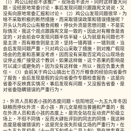
（1）鸡公山经验不该推广，现场会不该开，同时这样重大问
题，没经原地常委讨论，事后发现问题只跟路宪文说说，又
没有向原地常委汇报和讨论。（2）鸡公山发现问题很早，为
啥不采取积极的断然措施，而采取错误政策和错误措施呢？
开头认为鸡公山有粮食闹粮，停伙外流是思想问题，不是实
际情况，我这个观点跟路宪文是一致的。因此对有粮食是肯
定的，对会前会中发现问题半信半疑，认为就是有问题也不
是主流，而有粮食则是主流，坚持一错再错，一错到底，当
会后发现问题严重，只对鸡公山采取了措施，则对推广假现
场会的危害和恶果没考虑，因而没有采取否定鸡公山现场会
议停止推广接受这个教训，如果这样做，这个恶果的影响是
可以减少或避免的。因为没有这样做，所以，我应负重大责
任。（3）会前关于鸡公山搞出七百万斤粮食的经验向省委作
了报告，会后发现是假的没向省委作专题检查报告，这是向
省委不反映真实情况，事后发现有问题，又没报告省委，是
对省委隐瞒错误的严重行为。
2、外流人员和丢小孩的态度问题。信阳地区一九五九年冬因
缺粮而停伙外流、丢小孩、弃儿女是相当普遍和严重的，我
在外流人员和丢小孩的态度上，是完全站在反动资产阶级立
场上，不但不同情，反而大肆批评别的同志的同情，我这种
态度是极端错误的，这是完全丧失阶级立场的严重行为。在
一九五九年初冬（十一月下旬或十二月上旬）我在地专直干