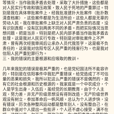
等情况，当作敌我矛盾去处理，采取了大扑措施，这些都是
对人民实行专政和镇压政策，致人民于死地的严重罪过。特
别是我在具体审批案件上，经我批准逮扑大批案件（批扑数
清查档案），这些案件都是为生活所迫，这些人都是无辜的
劳动人民，我在审批案件上缺乏对人民严肃负责的态度，没
有识别真假，没有区别两类不同的矛盾。而把实际情况当思
想问题，把是当非，特别是把人民内部矛盾当作敌我矛盾去
处理，这是我对人民实行专政。特别是对审批案件上不严
肃，曾有两次经我审阅后让承办人员代我签字，这是极不负
责任的，这是我对信阳专区人民严重的残害行为，也是我对
信阳人民严重犯罪行为。
三、我的错误的主要根源和应吸取的教训。
几年来我犯的错误是极其严重的，也是党纪国法所不能容许
的，特别是在信阳事件中我犯严重错误，给党造成了不可估
量的恶果和损失，我所以犯这么严重的错误不是偶然的，是
有它的社会根源和历史根源的。我家庭是一个中农成分，个
人是学生出身，入伍后，虽经党的长期教育，由于个人主
观，努力差，非无产阶级思想没有得到改造，无产阶级世界
观没有树立，参加革命后一帆风顺，总认为个人进步快，没
有错误，历次各种整风运动都是整年别人，没有整自己，在
群众中虽对个人提出一些批评，个人还不虚心接受，满不在