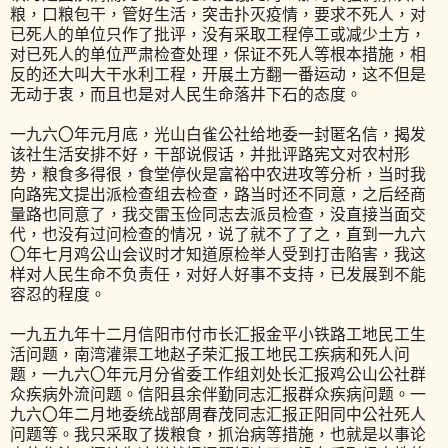
粮，口粮包干，管好生活，突击扑灭疫情，要求不死人，对
已死人的单位只作了批评，没有采取工程停工或减少土方，
对已死人的单位严肃检查处理，保证不死人等根本措施，相
反的还大叫大干水利工程，开展土方翻一番运动，这不但是
无动于衷，而且也是对人民生命落井下石的态度。
一九六〇年元月底，光山白雀公社给地委一封匿名信，揭发
该社生活安排不好，干部说假话，并批评路宪文对农村形
势，粮食多得很，食堂停伙是富裕中农进攻等分析，当时我
向路宪文提出派检查组去检查，路当时还不同意，之后经商
量路也同意了，我交雷玉俭同志去派员检查，没直接当面交
代，也没有过问检查的情况，说了就不了了之，直到一九六
〇年七月鸡公山会议时才知道原检举人受到打击陷害，我这
样对人民生命不负责任，对好人好事不支持，已发展到不能
容忍的程度。
一九五九年十二月信阳市付市长汇报金平小铁路工地民工生
活问题，南湾灌渠工地赵子荣汇报工地民工疾病和死人问
题，一九六〇年元月分省委工作组刘处长汇报鸡公山公社群
众疾病外流问题。信阳县余伴勤同志汇报群众疾病问题。一
九六〇年二月地委统战部周春茂同志汇报正阳同中公社死人
问题等。我只采取了拨粮食，抓治病等措施，也就是以事论