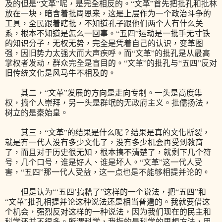
及的但是“文革”呢，是完全相反的。“文革”首先把批孔和批林
放在一块，暗含着批周恩来，这是上层作为一个政治斗争的
工具，全民跟着瞎批，不知道孔子跟他们两个人有什么关
系，根本不知道是怎么一回事。“五四”运动是一批手无寸铁
的知识分子，无权无势，完全是凭着自己的认识，变革图
强，因旧势力太强大而大声疾呼。而“文革”的批孔是从最高
掌权者发动，群众完全是盲目的。“文革”的批孔与“五四”反对
旧传统文化是风马牛不相及的。
其二，“文革”发展的方向是走向专制。一头是高度集
权，搞个人崇拜，另一头是群氓的无政府主义。批儒扬法，
树立的是秦始皇。
其三，“文革”的结果是什么呢？结果是真的文化断裂，
就是有一代人没有多少文化了，没有多少机会再受到教育
了，而且对于历史很无知，根本搞不清楚了，就剩下几个符
号，几个口号，谁是好人、谁是坏人。“文革”这一代人受
害，“五四”那一代人受益，这一点也是不能够相提并论的。
但是认为“‘五四’搞糟了”这样的一个说法，把“五四”和
“文革”批孔相提并论这种说法还是相当普遍的。我就要借这
个机会，强烈反对这样的一种说法，因为我们现在的民主和
科学还并不很多。所谓科学，我指的是科学的思想方法，用