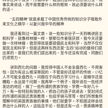
事实来说话，而不是需要什么样的框架，就必须要说什么样
的话。
“五四精神”就是承载了中国优秀传统的知识分子吸取外
来文化之精华，以复兴我中华的精神
我还看到过一篇文章，说一些知识分子一天到晚讲民主
和科学，就像祥林嫂一样，使那位作者很厌烦。我今天还要
做一次祥林嫂，我觉得就是要提倡民主和科学，当然不仅仅
是民主和科学。但是这两样东西还是“五四”运动的健将们提
出来的，是我们先贤们提出来的，至今还没有完成，同胞们
仍须努力。
讲到西化的问题，我觉得中国人不会全盘西化，不用害
怕，因为有这么根深蒂固的，不管是好还是坏的传统，13亿
人不可能全盘西化。问题在于向西方学习什么，是精华还是
糟粕，永远是个问题。我再举一个例子，我听说在一些经济
发达的地区，搞了一些所谓的贵族学校，学费一年好几十
万。有一些特别有钱的人，把自己的孩子送进去，受封闭式
的所谓的英国式贵族教育，包括学骑马等等。他们所想象所
理解中的英国贵族做的事情，他们就要学。不知道这样会培
养出什么样的人。这姑且不论，但是还有一点，贵族精神里