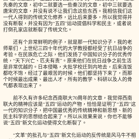
先秦的文章，初中二就要选一些秦汉的文章，初中三就要选
唐宋的文章，并没有说不让我们念这些东西。我相信我们这
一代人得到的传统文化修养，远比后来要多，所以我觉得并
没有断裂，并没有因为“五四”运动提倡科学和民主，或者说
打倒孔家店就断裂了传统文化。
还有个非常鲜明的例子，就是那一代知识分子，我的老
师辈们，上世纪三四十年代的大学教授都经受了抗日战争的
考验。在民族危亡之际，他们发扬了中国知识分子的优秀传
统，“天下兴亡、匹夫有责”。原来他们在抗日战争之前生活
是非常优越的。日本侵略，大批学校迁到内地去，后来连饭
都吃不饱，经过了最艰苦的时候，他们都坚持下来了，而那
个时候最出成果、最出人才，所有的教学、科研以及人的骨
气都表现出来了。
前不久有许多纪念西南联大70周年的文章，我觉得西南
联大的精神应该是“五四”运动的产物，恰恰是证明了“五四”这
一代的知识分子，把中国最优秀的传统精神和新思想、新的
民主科学的思想结合起来了。所以从效果来说，你也不能够
说“五四”新文化运动使得文化断裂了。
“文革”的批孔与“五四”新文化运动的反传统是风马牛不相