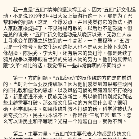
我一直是“五四”精神的坚决捍卫者。因为“五四”新文化运
动，不是说1919年5月4日大家上街游行这一下，那是为了巴
黎和会的问题，这是一个爆发点，并且我觉得它的做法，把
人家赵家楼烧掉了，不见得是可取的，以后也不能鼓励。但
是总的说来，“五四”新文化运动是从晚清以来，无数仁人志
士寻求变革图强之道达到的一个高潮，一个里程碑。“五四”
只是一个符号。新文化运动这批人也不是从天上掉下来的，
像胡适、陈独秀、李大钊，还有后来的鲁迅等，都是延续了
鸦片战争以来睁眼看世界的先进人物的努力。他们的反传统
跟“文革”对比的话，我觉得有一些非常鲜明的不同特点。
第一，方向问题。“五四运动”的反传统的方向是向前进
的。当时为什么要反传统呢？因为他们感觉到如果那些顽固
的旧礼教和僵化的思想，以及风俗习惯的束缚如果不打破的
话，新思想进不来，民族无法新生，所以他们特别感觉到这
些束缚需要打破。那么新文化运动的方向是什么呢？很明
确，科学和民主。如果传统礼教不打破的话，科学就被认为
是奇技淫巧，民主根本说不上，都是在“三纲五常”底下，怎
么可以讲民主和平等呢？光是一个婚姻自由，就做不到。
第二，主要力量。“五四”的主要代表人物都是传统文化