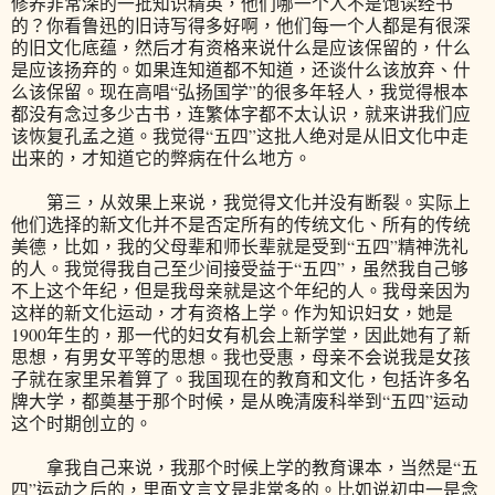
修养非常深的一批知识精英，他们哪一个人不是饱读经书
的？你看鲁迅的旧诗写得多好啊，他们每一个人都是有很深
的旧文化底蕴，然后才有资格来说什么是应该保留的，什么
是应该扬弃的。如果连知道都不知道，还谈什么该放弃、什
么该保留。现在高唱“弘扬国学”的很多年轻人，我觉得根本
都没有念过多少古书，连繁体字都不太认识，就来讲我们应
该恢复孔孟之道。我觉得“五四”这批人绝对是从旧文化中走
出来的，才知道它的弊病在什么地方。
第三，从效果上来说，我觉得文化并没有断裂。实际上
他们选择的新文化并不是否定所有的传统文化、所有的传统
美德，比如，我的父母辈和师长辈就是受到“五四”精神洗礼
的人。我觉得我自己至少间接受益于“五四”，虽然我自己够
不上这个年纪，但是我母亲就是这个年纪的人。我母亲因为
这样的新文化运动，才有资格上学。作为知识妇女，她是
1900年生的，那一代的妇女有机会上新学堂，因此她有了新
思想，有男女平等的思想。我也受惠，母亲不会说我是女孩
子就在家里呆着算了。我国现在的教育和文化，包括许多名
牌大学，都奠基于那个时候，是从晚清废科举到“五四”运动
这个时期创立的。
拿我自己来说，我那个时候上学的教育课本，当然是“五
四”运动之后的，里面文言文是非常多的。比如说初中一是念