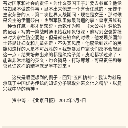
有对国家和社会的责任。为什么英国王子非要去参军？他觉
得如果不做这件事，显不出来他是一个有责任感的、无愧于
皇家荣誉的人。第二次世界大战期间，现在是女王、那时候
是公主的伊丽莎白，也到军队里做最普通的事。皇家贵族有
一种责任感，那才是荣誉。萧乾作为唯一《大公报》驻伦敦
的记者，写的一篇战时通讯给我印象很深，他写到空袭警报
来时大家往防空洞跑，但是就在逃命的时候，他发现英国绅
士还是让妇女和儿童先走，不失其风度，他感觉到这样的民
族和这样的人是不可战胜的。我想暴发户家长们都不会想到
这一点，结果培养出来的都是纨绔子弟，皮毛都学过来了，
能说非常地道的英文，也会骑马、打球等等，可是责任和荣
誉意识这样的精神就是学不过来。
这只是顺便想到的例子，回到“五四精神”，我认为就是
承载了中国优秀传统的知识分子吸取外来文化之精华，以复
兴我中华的精神。
资中筠，《北京日报》 2012年5月3日