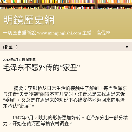
明鏡歷史網
一切歷史重新說 www.mingjinglishi.com 主編：高伐林
▼
2012年5月11日 星期五
毛泽东不愿外传的“家丑”
摘要：李银桥从日常生活的接触中了解到，每当毛泽东
与江青“夫妻吵架”闹得不可开交时，江青总是去找周恩来诉
“委屈”，又总是在周恩来的劝说下心绪安然地返回来向毛泽
东承认“错误”。
1947年9月，陕北的形势更加好转。毛泽东分出一部分精
力，开始在黄河西岸搞农村调查。