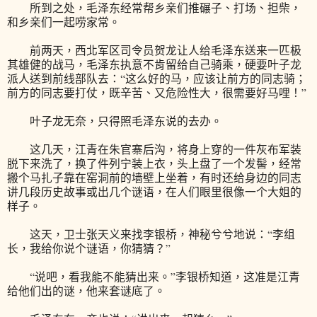
所到之处，毛泽东经常帮乡亲们推碾子、打场、担柴，
和乡亲们一起唠家常。
前两天，西北军区司令员贺龙让人给毛泽东送来一匹极
其雄健的战马，毛泽东执意不肯留给自己骑乘，硬要叶子龙
派人送到前线部队去：“这么好的马，应该让前方的同志骑；
前方的同志要打仗，既辛苦、又危险性大，很需要好马哩！”
叶子龙无奈，只得照毛泽东说的去办。
这几天，江青在朱官寨后沟，将身上穿的一件灰布军装
脱下来洗了，换了件列宁装上衣，头上盘了一个发髻，经常
搬个马扎子靠在窑洞前的墙壁上坐着，有时还给身边的同志
讲几段历史故事或出几个谜语，在人们眼里很像一个大姐的
样子。
这天，卫士张天义来找李银桥，神秘兮兮地说：“李组
长，我给你说个谜语，你猜猜？”
“说吧，看我能不能猜出来。”李银桥知道，这准是江青
给他们出的谜，他来套谜底了。