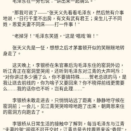
毛泽东在一旁也说：“讲出来一起猜么。”
“那我可说了——”张天义先看看毛泽东，然后煞有介事
地说，“日行千里不出房，有文有武有君王；亲生儿子不同
姓，恩爱夫妻不同床——打一件事！”
“老掉牙！”毛泽东笑道，“这是‘唱戏’嘛！”
张天义先是一怔，想想之后才茅塞顿开似的笑眯眯地转
身走了。
这天晚上，李银桥在朱官寨后沟毛泽东住的窑洞外边，
听江青正在窑洞里哭闹，还听到毛泽东对江青的大声呵斥：
“对你讲过多少遍了么，你不要搞特殊……贺老总送的马，是
我让送去前线的，你为啥子又要回来？你不晓得前线更需要
么……我的话你也不听，岂有此理……”
李银桥未敢走进去，只悄悄站远了距离，静静地守候在
窑洞前；一会儿，见江青哭哭啼啼地跑了出来，朝周恩来住
的窑洞方向跑去了。
李银桥从日常生活的接触中了解到，每当毛泽东与江青
“夫妻吵架”闹得不可开交时，江青总是去找周恩来诉“委屈”，