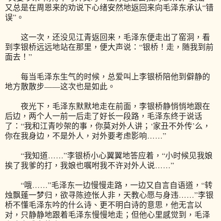
又总是在周恩来的劝说下心绪安然地返回来向毛泽东承认“错
误”。
这一次，还没见江青返回来，毛泽东便走出了窑洞，看
到李银桥远远地站在那里，便大声说：“银桥！走，随我到前
面去！”
每当毛泽东生气的时候，总爱叫上李银桥陪他到僻静的
地方散散步——这次也是如此。
夜光下，毛泽东默默地走在前面，李银桥静悄悄地跟在
后边，两个人一前一后走了好长一段路，毛泽东终于说话
了：“我和江青吵架的事，你莫对外人讲；‘家丑不外传’么，
你在我身边，不是外人，对外要考虑影响……”
“我知道……”李银桥小心翼翼地答应着，“小时候见我娘
挨了我爹的打，我娘也嘱咐我不许对外人说……”
“哦……”毛泽东一边慢慢走路，一边又自言自语道，“转
烛飘蓬一梦归，欲寻陈迹怅人非，天教心愿与身违……”李银
桥不懂毛泽东吟的什么诗、更不明白诗的意思，他无言以
对，只静静地跟着毛泽东慢慢地走；但他心里感觉到，毛泽