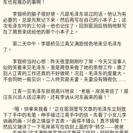
东也有难办的事啊！
李银桥的脑子很好使，凡是毛泽东说过的话，他认为有
必要的，总是先默记下来，然后再写在自己的小本子上；这
次毛泽东吟的三句诗，他也记住了，回到窑洞后悄悄地默写
在了周恩来送给他的那个小本子上。
第二天中午，李银桥见江青又满脸悦色地来见毛泽东
了。
李银桥当时心想：昨天夜里刚刚吵了架，今天又没事人
似的笑着来见毛泽东，准是周恩来做了她的思想工作，换了
别人江青的工作还真的不好做呢！况且，毛泽东的度量大，
不会同她一般见识，二人终究是夫妻，夫妻没有隔夜仇……
江青一见毛泽东就很高兴地说：“老板，岸英来信了！是
汪东兴派人送过来的，还有李讷从河东画来的画！”
“哦，快拿来我看！”正在窑洞里写文章的毛泽东立刻放
下了手中的毛笔，伸手接过江青手中的信，先看了小女儿李
讷画的画，兴奋之情溢于言表，“画得不错么！真不错哩！”
然后又端详了一下毛岸英写在信封上面的字“转交——爸爸
——毛岸英”这才满脸堆笑地动手撕开了信封，轻轻取出里面