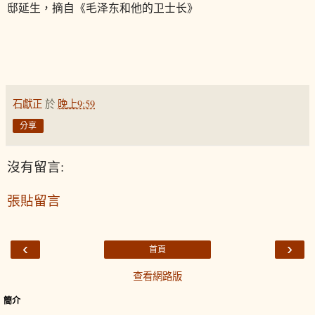
邸延生，摘自《毛泽东和他的卫士长》
石獻正
於
晚上9:59
分享
沒有留言:
張貼留言
‹
›
首頁
查看網路版
簡介