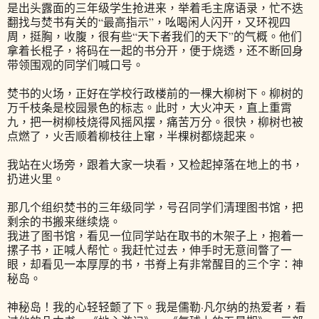
是出头露面的三年级学生抢进来，举着毛主席语录，忙不迭
翻找与焚书有关的“最高指示”，吆喝闲人闪开，又环视四
周，挺胸，收腹，很有些“天下者我们的天下”的气概。他们
拿着长棍子，将码在一起的书分开，便于烧透，还不断回身
带领围观的同学们喊口号。
焚书的火场，正好在学校行政楼前的一棵大柳树下。柳树的
万千枝条是校园景色的标志。此时，大火冲天，直上重霄
九，把一树柳枝烧得风摇风摆，痛苦万分。很快，柳树也被
点燃了，火舌顺着柳枝往上窜，半棵树都烧起来。
我站在火场旁，跟着大家一块看，又检起掉落在地上的书，
扔进火里。
那几个组织焚书的三年级同学，号召同学们清理图书馆，把
剩余的书搬来继续烧。
我进了图书馆，看见一位同学站在取书的木架子上，抱着一
摞子书，正喊人帮忙。我赶忙过去，伸手时无意间瞥了一
眼，却看见一本厚厚的书，书脊上有非常醒目的三个字：神
秘岛。
神秘岛！我的心轻轻颤了下。我是儒勒·凡尔纳的热爱者，看