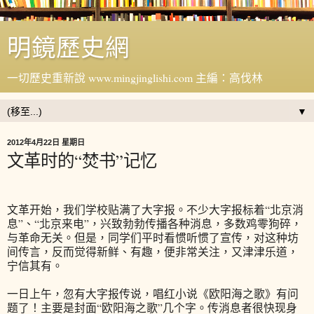
明鏡歷史網
一切歷史重新說 www.mingjinglishi.com 主編：高伐林
▼
2012年4月22日 星期日
文革时的“焚书”记忆
文革开始，我们学校贴满了大字报。不少大字报标着“北京消
息”、“北京来电”，兴致勃勃传播各种消息，多数鸡零狗碎，
与革命无关。但是，同学们平时看惯听惯了宣传，对这种坊
间传言，反而觉得新鲜、有趣，便非常关注，又津津乐道，
宁信其有。
一日上午，忽有大字报传说，唱红小说《欧阳海之歌》有问
题了！主要是封面“欧阳海之歌”几个字。传消息者很快现身