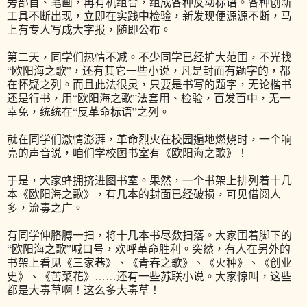
旁部首、笔画，再有机组合，组成各种反动标语。各种创新
工具不断出现，立即在实践中检验，新发现便源源不断，马
上有专人写成大字报，随即公布。
第二天，同学们热情不减。不少同学已经扩大范围，不光找
“欧阳海之歌”，还有其它一些小说，凡是封面有题字的，都
在怀疑之列。而且此法很灵，只要是书写的题字，无论楷书
还是行书，用“欧阳海之歌”法套用、检验，百发百中，无一
幸免，统统在“反革命标语”之列。
就在同学们激情澎湃，革命烈火在校园遍地燃烧时，一个响
亮的声音说，咱们学校图书室有《欧阳海之歌》！
于是，大家蜂拥挤进图书室。果然，一个书架上排列着十几
本《欧阳海之歌》，有几本的封面已经破损，可见借阅人
多，流毒之广。
有同学伸胳膊一扫，将十几本书尽数扫落。大家围着脚下的
“欧阳海之歌”喊口号，欢呼革命胜利。突然，有人在另外的
书架上看见《三家巷》、《青春之歌》、《火种》、《创业
史》、《苦菜花》……还有一些苏联小说。大家惊叫，这些
都是大毒草啊！这么多大毒草！