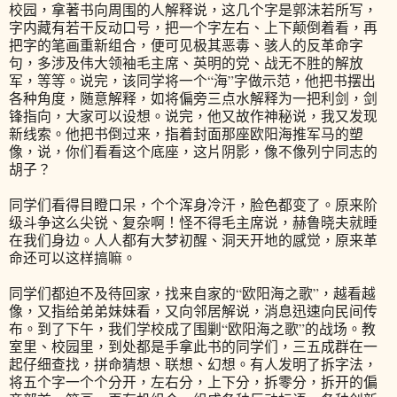
校园，拿著书向周围的人解释说，这几个字是郭沫若所写，
字内藏有若干反动口号，把一个字左右、上下颠倒着看，再
把字的笔画重新组合，便可见极其恶毒、骇人的反革命字
句，多涉及伟大领袖毛主席、英明的党、战无不胜的解放
军，等等。说完，该同学将一个“海”字做示范，他把书摆出
各种角度，随意解释，如将偏旁三点水解释为一把利剑，剑
锋指向，大家可以设想。说完，他又故作神秘说，我又发现
新线索。他把书倒过来，指着封面那座欧阳海推军马的塑
像，说，你们看看这个底座，这片阴影，像不像列宁同志的
胡子？
同学们看得目瞪口呆，个个浑身冷汗，脸色都变了。原来阶
级斗争这么尖锐、复杂啊！怪不得毛主席说，赫鲁晓夫就睡
在我们身边。人人都有大梦初醒、洞天开地的感觉，原来革
命还可以这样搞嘛。
同学们都迫不及待回家，找来自家的“欧阳海之歌”，越看越
像，又指给弟弟妹妹看，又向邻居解说，消息迅速向民间传
布。到了下午，我们学校成了围剿“欧阳海之歌”的战场。教
室里、校园里，到处都是手拿此书的同学们，三五成群在一
起仔细查找，拼命猜想、联想、幻想。有人发明了拆字法，
将五个字一个个分开，左右分，上下分，拆零分，拆开的偏