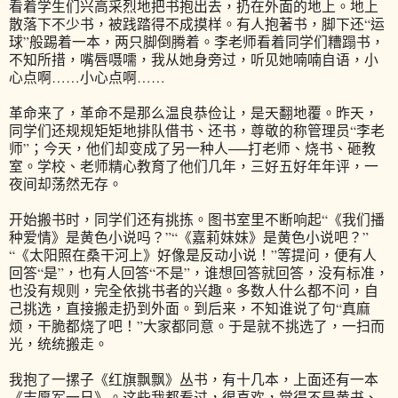
看着学生们兴高采烈地把书抱出去，扔在外面的地上。地上
散落下不少书，被践踏得不成摸样。有人抱著书，脚下还“运
球”般踢着一本，两只脚倒腾着。李老师看着同学们糟蹋书，
不知所措，嘴唇嗫嚅，我从她身旁过，听见她喃喃自语，小
心点啊……小心点啊……
革命来了，革命不是那么温良恭俭让，是天翻地覆。昨天，
同学们还规规矩矩地排队借书、还书，尊敬的称管理员“李老
师”；今天，他们却变成了另一种人──打老师、烧书、砸教
室。学校、老师精心教育了他们几年，三好五好年年评，一
夜间却荡然无存。
开始搬书时，同学们还有挑拣。图书室里不断响起“《我们播
种爱情》是黄色小说吗？”“《嘉莉妹妹》是黄色小说吧？”
“《太阳照在桑干河上》好像是反动小说！”等提问，便有人
回答“是”，也有人回答“不是”，谁想回答就回答，没有标准，
也没有规则，完全依挑书者的兴趣。多数人什么都不问，自
己挑选，直接搬走扔到外面。到后来，不知谁说了句“真麻
烦，干脆都烧了吧！”大家都同意。于是就不挑选了，一扫而
光，统统搬走。
我抱了一摞子《红旗飘飘》丛书，有十几本，上面还有一本
《志愿军一日》。这些我都看过，很喜欢，觉得不是黄书、