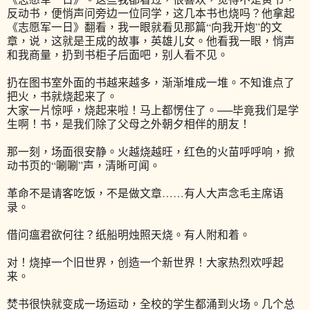
反动书，便悄声问旁边一位同学，这几本书也烧吗？他拿起
《志愿军一日》翻看，我一眼就看见那篇“向我开炮”的文
章，说，这就是王成的故事，英雄儿女。他看我一眼，悄声
和我商量，扔到书柜子后面吧，别人看不见。
扔在图书室外面的书越来越多，渐渐堆成一堆。不知谁点了
把火，书就烧起来了。
大家一片惊呼，烧起来啦！马上都愣住了。──毕竟我们是学
生啊！书，是我们除了父母之外朝夕相伴的朋友！
那一刻，场面很安静。火越烧越旺，红色的火苗呼呼响，掀
动书页的“唰唰”声，清晰可闻。
革命不是请客吃饭，不是做文章……有人大声念毛主席语
录。
借问瘟君欲何往？纸船明烛照天烧。有人附和着。
对！烧掉一个旧世界，创造一个新世界！大家热烈欢呼起
来。
焚书很快就变成一场运动，全校的学生都涌到火场。几个总