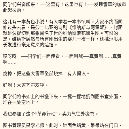
同学们兴奋起来。──这里有！这里也有！──发现毒草的喊声
此起彼落。
这儿有一本黄色小说！有人举着一本书惊叫。大家不约而同
伸过头去看，是莎士比亚的诗剧《维纳斯与阿童妮》，封面
就是波提切利那张闻名于世的维纳斯浪花诞生图。可恨的
是，维纳斯居然与所有刚出生的婴儿一模一样，还挑逗般用
长发进行毫无意义的遮挡。
哎呀呀！──同学们一面传看，一面叫喊──真黄啊……真黄
啊……
烧掉，把这些大毒草全部烧掉！有人提议。
好啊！大家齐声欢呼。
同学们将书架上的书搬下来，一摞一摞地扔到图书室外面，
堆在一处空地上。
我也参加了这个“革命行动”，卖力气往外搬书。
图书管理员是李老师。此时，她面色蜡黄，呆呆站在门口，