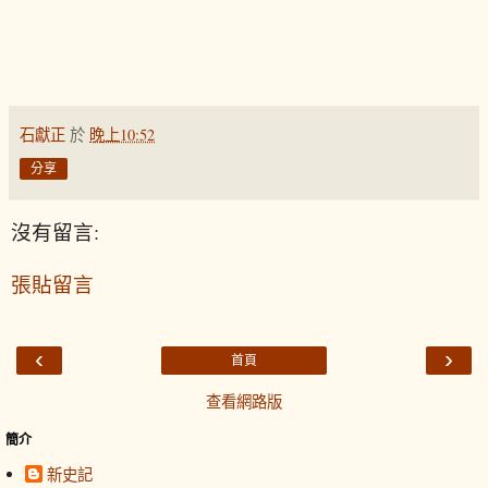
石獻正
於
晚上10:52
分享
沒有留言:
張貼留言
‹
›
首頁
查看網路版
簡介
新史記