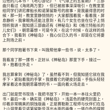
过他的几本书，《地心游记》、《气球上的五星期》，三部
曲只看过《海底两万里》，但已被故事深深吸引。在教室里
给同学们讲尼摩船长和诺第留斯号的故事，是我最得意的时
候，那一刻，教室里静悄悄的，大家都围着我，看着我，屏
息静听，我拿眼角还能注意到，有几个女生也坐在位子上悄
悄听我讲。我知道三部曲还有《神秘岛》和《格兰特船长的
儿女们》，朝思暮想。可是今天，在这个时候，在这样的场
合下，我看到《神秘岛》，我心仪已久的书，却是在它将要
上刑场之前。
那个同学抱著书下来，叫我帮他拿一些书，说，太多了。
我看准了那一摞书，正好从《神秘岛》那里下手，接过一
半，抱着往外走。
我总算拿到《神秘岛》了，虽然看不到，但我知道它就在我
手下，紧贴着我的手掌。我摸着它的硬皮封面，手指头轻轻
摩挲着这本我朝思暮想的书，一面向着火场走去。
出门就是焚书现场，我把书放下，开始一本一本往火里扔
书。最后一本，确实是《神秘岛》。浅蓝色的硬壳封面上，
印着非常精美的铜蚀版画，正是赛勒斯工程师与伙伴们在岛
上山洞里看见诺第留斯号浮出水面的画像，一道白色的探照