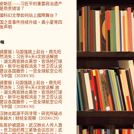
安新区——习近平的重要政治遗产
是昂贵错误？
國科幻文學如何站上國際舞台？
国之音事件持续升级，龚小夏等四
发声明
時報
镜要报 | 马国强跳上前台，周先旺
然消失；习近平6天4次放话解放
，湖北两官肺炎离世，官场抢打球
白，新华社报假消息？世卫否认说
建议各国撤侨；一览全球航空公司
飞中国（20200130）
镜要报 | 马国强跳上前台，周先旺
然消失；习近平6天4次放话解.放
，湖北两官肺炎离世，官场抢打球
白，新华社报假消息？世卫否认说
建议各国撤侨；一览全球航空公司
飞中国（20200130）
汉肺炎起源不同寻常，研究所疑点
来越大 | 财经全观察（20200129）
4名医护被感染，武汉肺炎人传人激
，世卫组织周三紧急会议应对；武