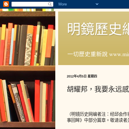
明鏡歷史
一切歷史重新說 www.ming
2012年4月5日 星期四
胡耀邦，我要永远感
（明镜历史网编者注：经邱会作
事回眸》中部分篇章。敬请读者