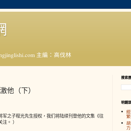
網
jinglishi.com 主編：高伐林
搜索
激他（下）
明鏡
經
将军之子程光先生授权，我们将陆续刊登他的文集《往
繁
关注。 ）
胡
力