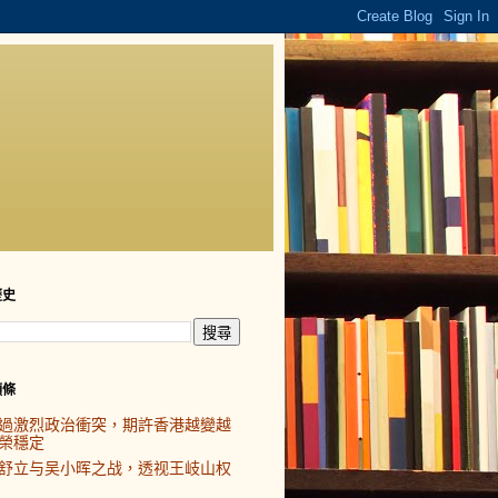
歷史
頭條
過激烈政治衝突，期許香港越變越
榮穩定
舒立与吴小晖之战，透视王岐山权