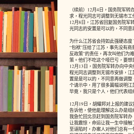
（续前）12月4日，国务院军转
求，程光同志可调整到无锡市工
12月8日，江苏省回复国务院军
光同志的安置是可以的，不同意
为什么江苏省会持如此强硬态度
“包袱”压给了江苏，事先没有商
反政策”的责任，再次叫他们为
策。他们不吃这个哑巴亏，要想
12月13日，国务院军转办向中
程光同志调整到无锡市安排，江
置是是可以的，不同意再做调整
个请示中，用了很多篇幅说明江
毕竟，我只是个人，他们代表组
12月19日，胡耀邦对上报的建
告诉他，使他能理解这么办是组织
我急忙回北京赶到国务院军转办
让我震惊，命运让我一生中接触
至诬陷时，办案人对他们总有一