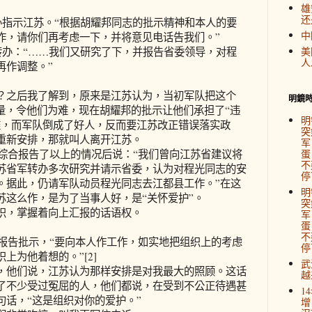
雄
还
办指示江苏。“根据胡耀邦同志的批示精神和本人的要
中
作，请你们再考虑一下，并将意见电话告我们。”
转办：“……我们又研究了下，并报告省委领导，对程
美
人
再作调整。”
？之后我了解到，原来是江苏认为，当初军队把这个
明鏡
量，令他们为难，现在胡耀邦的批示让他们承担了“违
明
难，而军队倒成了好人，反而要江苏改正错误落实政
突
重新安排，那就叫人离开江苏。
军
央综合报告了以上的情况后说：“我们曾向江苏省建议将
蛋
不
苏省军转办多次研究并请示省委，认为对程光同志的安
停
。据此，仍请军队动员程光同志去江都县工作。”在这
明
苏这么作，是为了当事人好，是“关怀爱护”。
突
织，掌握着向上汇报的话语权。
军
蛋
不
议报告批示，“要向本人作工作，如实地把组织上的考虑
停
上为他着想的。”[2]
武
，他们说，江苏认为那样安排是对我最大的照顾。这话
越
了不少受过冤屈的人，他们都说，在受到不公正待遇甚
1
句话，“这是组织对你的爱护。”
增