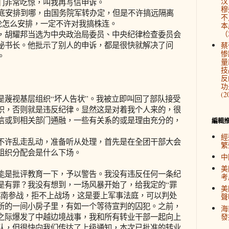
汉
们非常吃惊，叫我再写信申诉。
穆
到底安排到哪，由国务院军转办定，但是不许搞远隔离
不
无论怎么安排，一定不许对我搞株连。
本
（2
，胡耀邦当选为中央政治局委员、中央纪律检查委员会
秘书长。他批示了别人的申诉，都是很快就解决了问
蔡
惨
。
量
技
反
功
(2
是蔑视基层组织“坏人告状”。我被立即叫回了部队接受
织，否则就是违反纪律。显然这是对着我个人来的，很
信或到相关部门通融，一些有关系的或是理由充分的，
編輯
經
不许乱走乱动，准备听从处理，首先是在全团干部大会
繁
组织分配会是什么下场。
中
美
能是批评教育一下，予以警告。我没有违反任何一条纪
考
是有罪？我没有想到，一场风暴开始了，给我定的“罪
美
越南参战，拒不上战场，这是要上军事法庭，可以判处
聲
所的一间小房子里，有如一个等待宣判的囚犯。之前，
海
之际爆发了中越边境战事，我和所有转业干部一起向上
發
队，但很快向我们传达了上级通知，本次已批准的转业