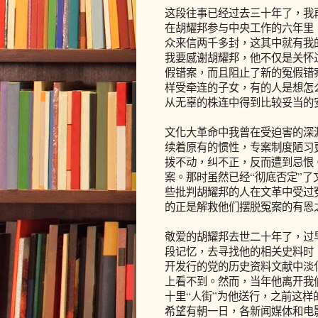
这段往事已经过去三十年了，我
在胡耀邦参与中央工作的六年里
众来信两千多封，这其中就有我
我要感谢胡耀邦，他不仅是关怀
假错案，而且阻止了新的冤假错
样受牵连的子女，有的人是想怎
从无辜的株连中得到比较妥当的
文化大革命中我曾在受迫害的深
续着原有的惯性，专案制度陋习
拨不动，纠不正，反而遭到忌恨
案。那时虽然已经“彻底否定”
些批判胡耀邦的人在文革中受过
的正是解救他们摆脱冤案的有恩
敬爱的胡耀邦去世二十年了，过
段记忆，去寻找他的相关史料时
开发行的党的历史资料文献中淡
上看不到。然而，当年他离开我
十里“人街”为他送行，之前这样
希望有朝一日，各新闻媒体和电