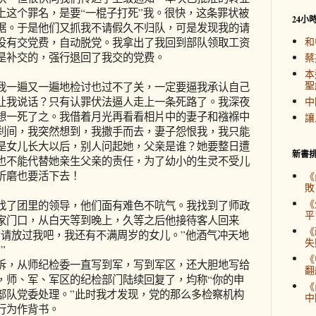
上这个罪名，是要“一棍子打死”我。很快，这条罪状被
24小
据。于是他们又抓我不请假久不归队，可是发现我的请
和
没有交党费，自动脱党。我拿出了我回到部队领取工资
是补交的，强行退回了我交的党费。
蔡
本
聖
我一遍又一遍地检讨也过不了关，一定要逼我承认自己
让我说话？只有认罪伏法逼人走上一条死路了。我深夜
中
想一死了之。我借着月光再看看相片中的妻子和襁褓中
讓
刹间，我突然想到，我撒手而去，妻子怨恨我，我只能
是女儿长大以后，别人问起她，父亲是谁？她要整日遭
新書
也不能代替她亲生父亲的责任，为了幼小的生灵不受儿
折磨也要活下去！
《
敗
《
找了团里的领导，他们面有难色不吭气。我找到了师政
平
家门口，从白天等到晚上，久等之后他接待客人回来
《
“请放过我吧，我还有不满周岁的女儿。”他酒气冲天地
失
”
《
诉，从师纪检委一直写到军，写到军区，还大胆地写给
翻
，师、军、军区的纪检部门陆续回复了，均称“你的申
《
部队党委处理。”此时我才发现，党的那么多检察机构
中
行为作背书。