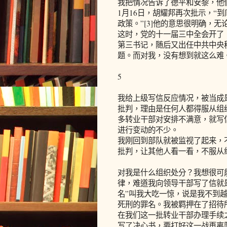
我把情况告诉了德平和安黎，他
1月16日，胡耀邦再次批示，“
政策。”[3]他的意思很明确，
这时，党的十一届三中全会开了
第三书记，随后又出任中共中央
题。而对我，没有想到就这么难
5
我给上级写信反应情况，被当成
批判，理由是任何人都得服从组
多转业干部对安排不满意，就写
进行变动的不少。
我刚回到部队就被监视了起来，
批判，让其他人看一看，不服从
对我是什么组织处分？我想很可
律，难道我向领导干部写了信就
名”叫我大吃一惊，说是我不到
死刑的罪名。我被羁押在了招待
在我们这一批转业干部办理手续
写了决心书，要打好这一战再离