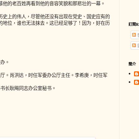
慕他的老百姓再看到他的音容笑貌和那悲壮的一幕。
历史上的伟人，尽管他还没有出现在党史、国史应有的
的地位，谁也无法抹去。这已经足够了！因为，好在历
訂閱R
转办。
簡介
办公厅。肖洪达，时任军委办公厅主任。李希庚，时任军
委秘书长耿飚同志办公室秘书。