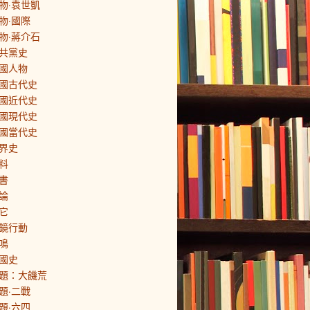
物·袁世凱
物·國際
物·蔣介石
共黨史
國人物
國古代史
國近代史
國現代史
國當代史
界史
料
書
論
它
鏡行動
鳴
國史
題：大饑荒
題·二戰
題·六四