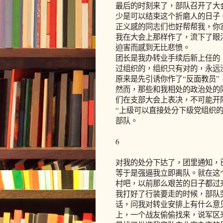
最后的时刻来了，部队召开了大
少是可以结束这个折磨人的日子
正义感的同志们也好帮帮我，你
我在大会上那样作了，流下了眼
迫害而感到无比悲愤。
团长是我办转业手续后新上任的
过组织的，组织只有对的，永远
原来是先引诱你作了“反面教员”
然而，那些和我相处的政治处的
们在支部大会上表决，不可能开
“上级可以直接处分下级党组织
部队。
6
对我的处分下达了，团里通知，
等于是强逼我立即离队。就在这
村吧，以前那么艰苦的日子都过
我打好了行装要走的时候，部队
话，问我对转业安排上有什么意
上，一个战友偷偷找来，说军区