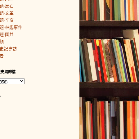
題·反右
題·文革
題·辛亥
題·林彪事件
題·國共
頻
史記專訪
者
歷史網歸檔
者