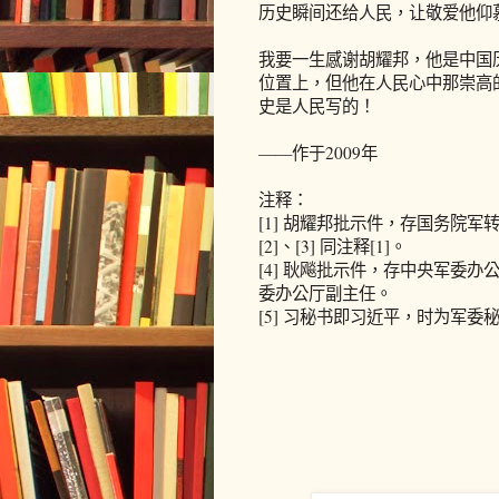
历史瞬间还给人民，让敬爱他仰
我要一生感谢胡耀邦，他是中国
位置上，但他在人民心中那崇高
史是人民写的！
——作于2009年
注释：
[1] 胡耀邦批示件，存国务院军
[2]、[3] 同注释[1]。
[4] 耿飚批示件，存中央军委
委办公厅副主任。
[5] 习秘书即习近平，时为军