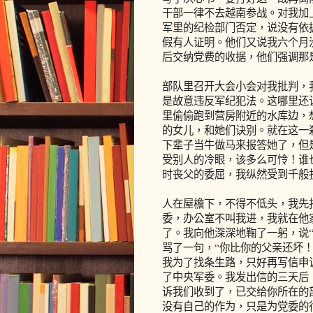
干部一律不去越南参战。对我加
军里的纪检部门否定，说没有依
假有人证明。他们又说我六个月
后交纳党费的收据，他们强调那
部队里召开大会小会对我批判，
是故意违反军纪犯法。这哪里还
里偷偷跑到营房附近的水库边，
的女儿，和她们诀别。就在这一
下辈子当牛做马来报答她了，但
受别人的冷眼，该多么可怜！谁
时丧父的委屈，我纵然受到千般
人在屋檐下，不得不低头，我先
委，办公室不叫我进，我就在他
了。我向他深深地鞠了一躬，说
骂了一句，“你比你的父亲还坏！
我为了找条生路，只好再写信申
了中央军委。我发出信的三天后
诉我们收到了，已交给你所在的
没有自己的作为，只是为党委的