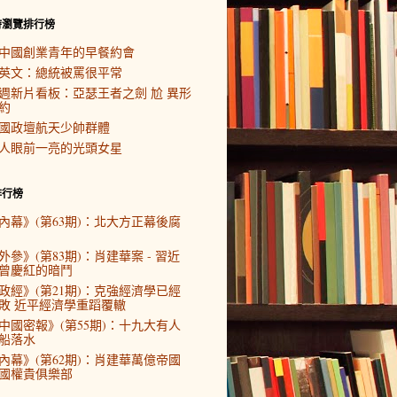
時瀏覽排行榜
中國創業青年的早餐約會
英文：總統被罵很平常
週新片看板：亞瑟王者之劍 尬 異形
約
國政壇航天少帥群體
人眼前一亮的光頭女星
排行榜
內幕》(第63期)：北大方正幕後腐
外參》(第83期)：肖建華案 - 習近
曾慶紅的暗鬥
政經》(第21期)：克強經濟學已經
敗 近平經濟學重蹈覆轍
中國密報》(第55期)：十九大有人
船落水
內幕》(第62期)：肖建華萬億帝國
國權貴俱樂部