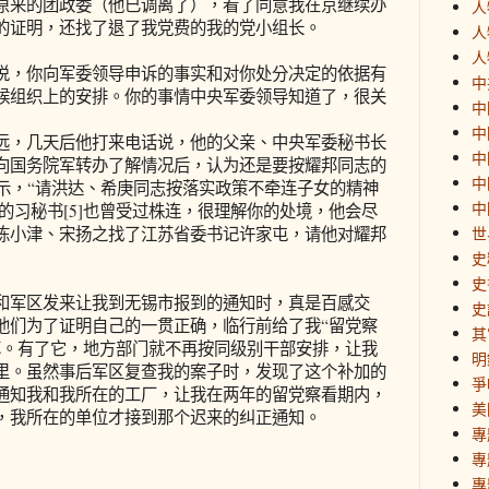
原来的团政委（他已调离了），看了同意我在京继续办
人
的证明，还找了退了我党费的我的党小组长。
人
人
说，你向军委领导申诉的事实和对你处分决定的依据有
中
候组织上的安排。你的事情中央军委领导知道了，很关
中
中
远，几天后他打来电话说，他的父亲、中央军委秘书长
中
向国务院军转办了解情况后，认为还是要按耀邦同志的
中
批示，“请洪达、希庚同志按落实政策不牵连子女的精神
中
亲的习秘书[5]也曾受过株连，很理解你的处境，他会尽
陈小津、宋扬之找了江苏省委书记许家屯，请他对耀邦
世
史
史
和军区发来让我到无锡市报到的通知时，真是百感交
史
他们为了证明自己的一贯正确，临行前给了我“留党察
其
苏。有了它，地方部门就不再按同级别干部安排，让我
明
里。虽然事后军区复查我的案子时，发现了这个补加的
爭
通知我和我所在的工厂，让我在两年的留党察看期内，
美
，我所在的单位才接到那个迟来的纠正通知。
專
專
專