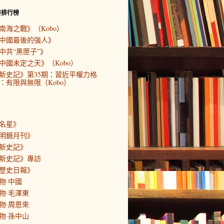
書排行榜
南海之戰》（Kobo）
中國最後的強人》
中共“黑匣子”》
中國未定之天》（Kobo）
新史記》第35期：習近平權力格
：有限與無限（Kobo）
名星》
明鏡月刊》
新史記》
新史記》專訪
歷史日報》
物·中國
物·毛澤東
物·周恩來
物·孫中山