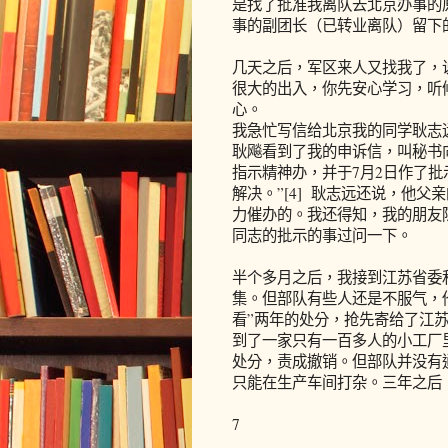
是找了批准我离队去北京办事的
事的副团长（已转业离队）留下
几天之后，军区来人又找我了，
很大的出入，你先安心学习，听
心。
我急忙写信给北京我的同学耿志
耿飚看到了我的申诉信，叫秘书
指示精神办，并于7月2日作了
解决。”[4] 耿志远还说，他父
力催办的。我还得知，我的朋友
同志的批示的事过问一下。
半个多月之后，我接到江苏省委
集。但部队有些人还是不服气，
看”两年的处分，抢先寄给了江
到了一家只有一百多人的小工厂
处分，责成撤销。但部队并没有
只能在生产车间打杂。三年之后
7