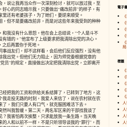
会，说让我再当众作一次深刻检讨，就可以放过我，至
電子
。好心的同志暗示我，只要做出“痛改前非”的样子，有
家里还有老婆孩子，为了她们，要逆来顺受。
《
泪，但不是要痛改前非，而是对这些年来我受到的种种
《
《
，和我没有什么恩怨，他在会上总结说，“个人是斗不
《
没有错的。”他宣布了上级要求把我清除出党的决心。
《
，之后再置你于死地。
局
同事战友们，却不这样看，会后他们反应强烈，没有他
除我出党。但他们无力阻止，因为师党委根据党章的
標籤
的党员”的规定，直接做出决定把我清除出党，立即离开
《
《
《
《
已经把我的工资和供给关系结算了，已转到了地方，这
《
个我走投无路的时刻，我爱人来信了，说在农村就在农
人
来了，我们只要人有口气，就克服困难活下去。
人
突然叫我暂缓。第二天，两名军区来的干部找我谈了
人
见？我害怕再次挨整，只求能放我一条生路。当天晚
来的人和以前不一样，不是只听领导谈我的“罪行”，而
人