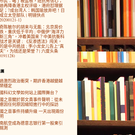
市民：喝了板蓝根，抵抗有信心；
迪再降香港主权评级，港府怼理据
足；7成台湾人：韩国瑜放弃吧！日
成立太空部队 | 明镜快点
0200121-1）
奇陈敏尔的胡来与无能：北京房价
跌，重庆低于平均 ; 中俄伊“海洋力
新三角”，冲着美国来？中美抗衡科
战才是关键 ; 《反渗透法》闯关，
的是中共统战 ; 李小龙女儿告上“真
夫”，为钱还是荣誉？| 六度头条
0191128)
推薦
過激烈政治衝突，期許香港越變越
榮穩定
國科幻文學如何站上國際舞台？
國之音關於郭文貴事件聲明：從未
慮因任何原因縮短進行中的採訪
國之音事件持續升級 一天出現兩份
明
南航空成為德意志银行第一股東引
揣測