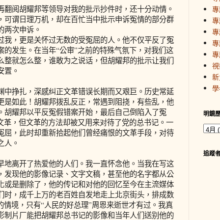
再翻阅胡耀邦等领导对我的批示抄件时，还十分动情。
專
，可谓日理万机，却在百忙当中批示申诉冤情的部分群
專
的两次申诉。
專
过我，更是关怀过无数的受冤屈的人。他不仅平反了冤
專
案的发生。在当年“公审”之前的特殊气氛下，对我们这
專
么整就怎么整，谁敢为之说话，但胡耀邦的批示让我们
視
安置。
新
學
渊中挣扎，深感纠正文革错误长期而又艰巨。历史常延
更是如此！胡耀邦拨乱反正，常遇到阻挠，有些乱，他
。胡耀邦以平反冤假错案开始，最后自己倒陷入了冤
明鏡
了文革，但文革的方法却被又用来对待了党的总书记。一
冤屈，此时却重新拾起他们曾经痛恨的文革手段，对待
之人。
追蹤
早地离开了热爱他的人们。我一直怀念他。当我在写这
，发现他的影像记录、文字文稿，甚至他的名字都从公
化或是删除了，他的传记和对他的回忆至今在主流媒体
们时，成千上万的老百姓自发地走上北京街头，排成数
的情境，只有“人民的好总理”周恩来逝世才有过。我真
影制片厂能把胡耀邦总书记的影像和当年人们送别他的