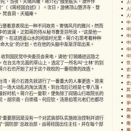
陀，当夜，天晴风暖，蒋介石“独坐舷头，澄怀伴
人
景”（《蒋经国自述》）。次日，游佛顶山慧济寺、登
人
、梵音洞、天福庵。
人
中
便着意表现出一种不问政务、寄情风月的雅兴，然而
中
中的波澜，正如蒋的侍从秘书曹圣芬所说，“这是他一
中
期”。在这逍遥山水的闲适时光里，蒋介石思考着种种
中
革命大业”的计划，也在他的头脑中渐渐浮现出来。
中
中
收到国民党中央委员会来电，请他“打销遁迹远隐之
北，在台北市北面的草山上，选定了一所名叫“士林”的别
世
蒋介石也开始了对于这个政权的一番彻骨的改造。
史
史
湾，蒋介石首先就进行了一番重大的人事更迭。原来
史
过一场大动乱的淘汰清洗，到台湾后已经是七零八落，
其
最好时机。蒋介石一复职，便免除了阎锡山行政院长的
明
员，胡宗南、白崇禧、何应钦、汤恩伯等元老们也都尽
爭
美
專
重要原因是没有一个对武装部队实施政治控制并进行
專
了“国防部”总政治部，由蒋经国出任主任，并在每个部
專