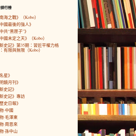
書排行榜
南海之戰》（Kobo）
中國最後的強人》
中共“黑匣子”》
中國未定之天》（Kobo）
新史記》第35期：習近平權力格
：有限與無限（Kobo）
名星》
明鏡月刊》
新史記》
新史記》專訪
歷史日報》
物·中國
物·毛澤東
物·周恩來
物·孫中山