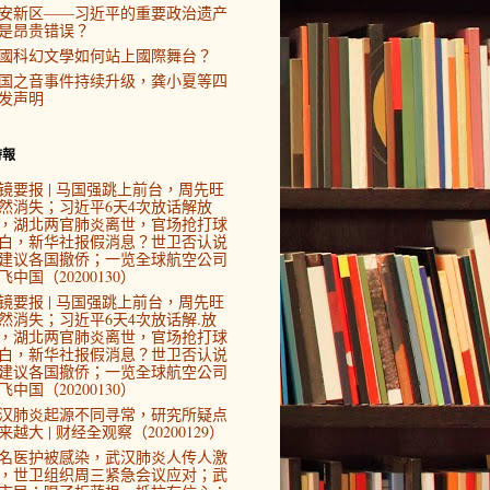
安新区——习近平的重要政治遗产
是昂贵错误？
國科幻文學如何站上國際舞台？
国之音事件持续升级，龚小夏等四
发声明
時報
镜要报 | 马国强跳上前台，周先旺
然消失；习近平6天4次放话解放
，湖北两官肺炎离世，官场抢打球
白，新华社报假消息？世卫否认说
建议各国撤侨；一览全球航空公司
飞中国（20200130）
镜要报 | 马国强跳上前台，周先旺
然消失；习近平6天4次放话解.放
，湖北两官肺炎离世，官场抢打球
白，新华社报假消息？世卫否认说
建议各国撤侨；一览全球航空公司
飞中国（20200130）
汉肺炎起源不同寻常，研究所疑点
来越大 | 财经全观察（20200129）
4名医护被感染，武汉肺炎人传人激
，世卫组织周三紧急会议应对；武