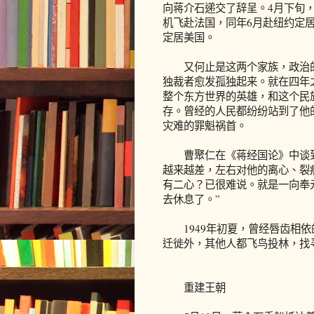
向蒋介石递交了辞呈。4月下旬，
机飞赴法国，同年6月赴纽约定居
定居美国。
又何止是这两个家族，政治的
独裁者愈发孤独起来。就在四年
整个东方世界的英雄，和这个民
存。曾经的人民都纷纷站到了他
灾难的罪魁祸首。
曹聚仁在《蒋经国论》中谈到
越来越差，左右对他的离心、裂痕
有二心？已很难说。就是一向奉
去休息了。”
1949年初夏，曾经唇齿相依
迁徙外，其他人都飞鸟投林，找
重建王朝