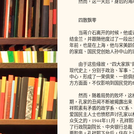
然而，这一天后，身后的海岸
四散飘零
当蒋介石离开的时候，他或许
结金兰，并跟随他度过了一段出
年前，也是在上海，他与宋美龄
的家庭、国民党创始人孙中山的
由于这些缘故，“四大家族”的
现代史上，分别于政治、军事、
中心，形成了一荣俱荣、一损俱
方方面面，不仅影响到国民党的
然而，随着局势的败坏，这样
期，孔家的丑闻不断被揭露出来
祥熙素有矛盾的政学系、CC系
爱国民主人士也愤怒声讨孔家以
众矢之的，1944年11月，孔祥
了行政院副院长、中央银行总裁
要职务。孔祥熙下台后，住在上