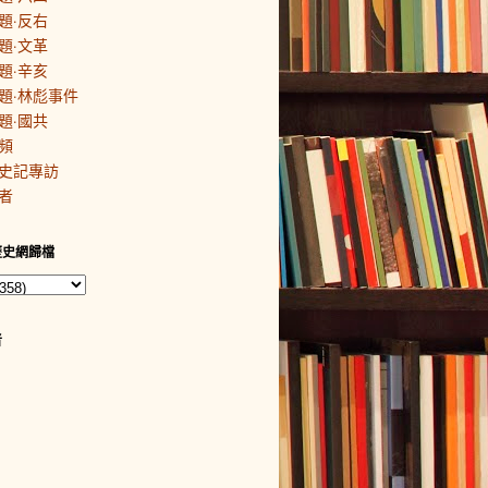
題·反右
題·文革
題·辛亥
題·林彪事件
題·國共
頻
史記專訪
者
歷史網歸檔
者