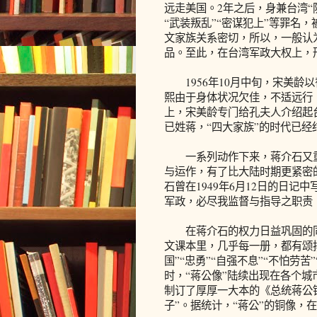
远走美国。2年之后，身兼台湾“
“武装叛乱”“密谋犯上”等罪名
文家族关系密切，所以，一般认
品。至此，在台湾军政大权上，
1956年10月中旬，宋美龄以
熙由于身体状况欠佳，不适远行
上，宋美龄专门给孔夫人介绍起
已姓蒋，“四大家族”的时代已经
一系列动作下来，蒋介石又重
与运作，有了比大陆时期更紧密
石曾在1949年6月12日的日
军政，必尽我监督与指导之职责
在蒋介石的权力日益巩固的同
文课本里，几乎每一册，都有颂扬
国”“忠勇”“自强不息”“不怕劳
时，“蒋公像”陆续出现在各个
制订了厚厚一大本的《总统蒋公
子”。据统计，“蒋公”的铜像，