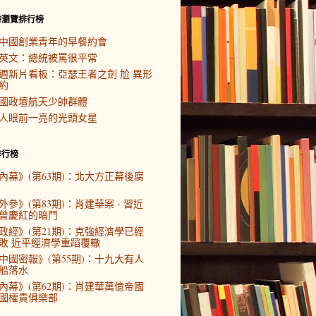
時瀏覽排行榜
中國創業青年的早餐約會
英文：總統被罵很平常
週新片看板：亞瑟王者之劍 尬 異形
約
國政壇航天少帥群體
人眼前一亮的光頭女星
排行榜
內幕》(第63期)：北大方正幕後腐
外參》(第83期)：肖建華案 - 習近
曾慶紅的暗鬥
政經》(第21期)：克強經濟學已經
敗 近平經濟學重蹈覆轍
中國密報》(第55期)：十九大有人
船落水
內幕》(第62期)：肖建華萬億帝國
國權貴俱樂部