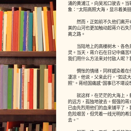
涌的黄浦江，向吴淞口驶去。当
象：“太阳高照大海，显示着美
然而，正如前不久他们离开老家
美的山河也更加触动起蒋介石失
离之路。
当陆地上的高楼树木、各色景
灵。当天，蒋介石在日记中痛苦
我们用什么方法来对付敌人呢？
惆怅的情绪，同样感染着在他
凄凉，他说，父亲此行，“如这
照”。蒋经国痛感“国事已不堪设
就这样，在茫茫的大海上，载
的远方，孤独地驶去。倔强的蒋
已由先烈用他们的血来铺平了，
危险艰苦，但凭着一线光明的希
去。”