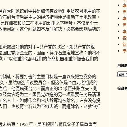
專
在大陆见识到中共是如何有效地利用贫农对地主的不
專
介石到台湾后最主要的经济措施便是推动了土地改革。
專
“允许佃农和长工在地主的剥削之下呻吟，不仅是个土
專
政治问题。这个问题如不及时解决，必然会影响局势的
專
視
新
露出对他的对手--共产党的欣赏，如共产党的组
學
是国民党所匮乏的。因而，蒋介石坚定地宣称：他将不
党，“以便重新组织我们的革命机器和重新振奋我们的
明鏡
倾轧，蒋要打击的主要目标是一直以来把控党务的
已久，虽然膺选评议委员会，但这仅是个由元老组成的
之后，他便病死台北。而真正的CC系巨头陈立夫，则
追蹤
以经营农场为生。国民党改造的另一项重要任务是清理
知名人士，如傅作义和宋庆龄等均被除名；许多没有投
人们，也被蒋介石认为不够忠诚，而遭除名，这就包括
结束。1953年，吴国桢因与蒋氏父子矛盾重重而