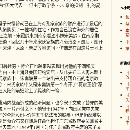
选为“国大代表”，但由于政学系、CC系的抵制，孔的复
24小
和
子宋霭龄就已在上海对孔家家族的财产进行了最后的
蔡
大道购买了一幢新的住宅，作为自己流亡海外的居住
本
聖
故土之前，宋霭龄来到南京看望小妹宋美龄。在南京期
长谈，回忆几十年来宋氏家族的兴衰沧桑。最后，她开
中
、天津、太原、青岛等地访问，仿佛是在跟这片土地上
讓
新書
日暮途穷，蒋介石也越来越表现出对他的不满和厌
为由，由上海赴美国纽约定居，从此夫妇二人再未踏上
《
敗
氏家族中，宋霭龄第一个站出来支持蒋介石的南京政
《
今，宋氏家族中又是宋霭龄第一个离开了“蒋家王朝”漂
平
在大陆的前途涂上了黯淡的一笔。
《
失
动内战而造成的经济问题，也令宋子文成了替罪的羔
《
。一片声讨之下，他曾于1947年，向国民党中央党
翻
”的全部股份--价值五千亿法币的股票，但是仍然难以
《
别是蒋介石又在随后任命他担任广东省政府委员兼省主
中
铺天盖地。1949年1月，时任广东省政府主席的宋子文