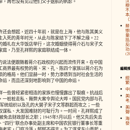
汉
，再也没有见过他们父子返航的帆影。
穆
不
本
（2
蔡
惨
还会想起，近四十年前，就是在上海，他与陈其美义
量
生入死的青年时光，从此与陈家结下了不解之缘。22
技
的婚礼在大华饭店举行，这次婚姻使得蒋介石与宋子文
反
功
家庭，乃至孔祥熙的家庭联结成一体。
(2
说法便跟随着蒋介石政权的兴起而流传开来。在中国
工商界最有权势的蒋、宋、孔、陈四个家族以蒋介石为
編輯
损的格局。他们显赫一时，势力渗透到当时社会生活的
經
命运，而且还深刻地影响到了中国的命运。
繁
中
一些曾经紧密相连的家族也慢慢露出了裂痕。抗战后
美
，一桩桩走私、舞弊大案令舆论大哗。国民党内部与孔
考
、军统组织以及孔的大舅子宋子文等群起而攻之；一些
美
权谋私、大发国难财的可耻行为。一时间，孔祥熙成了
聲
熙被免去财政部长之职；1945年5月以后，他又先后失去
海
、“四行”联合办事处副主席和中国农民银行董事长等重
發
海老宅，门庭冷落，郁郁不得志。为了谋求东山再起，