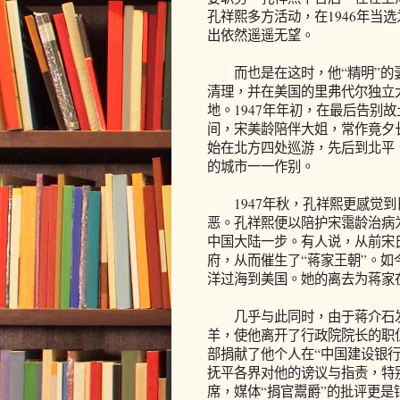
孔祥熙多方活动，在1946年当
出依然遥遥无望。
而也是在这时，他“精明”的妻
清理，并在美国的里弗代尔独立
地。1947年年初，在最后告别
间，宋美龄陪伴大姐，常作竟夕
始在北方四处巡游，先后到北平
的城市一一作别。
1947年秋，孔祥熙更感觉到
恶。孔祥熙便以陪护宋霭龄治病
中国大陆一步。有人说，从前宋
府，从而催生了“蒋家王朝”。如
洋过海到美国。她的离去为蒋家
几乎与此同时，由于蒋介石发
羊，使他离开了行政院院长的职位
部捐献了他个人在“中国建设银行
抚平各界对他的谤议与指责，特
席，媒体“捐官鬻爵”的批评更是