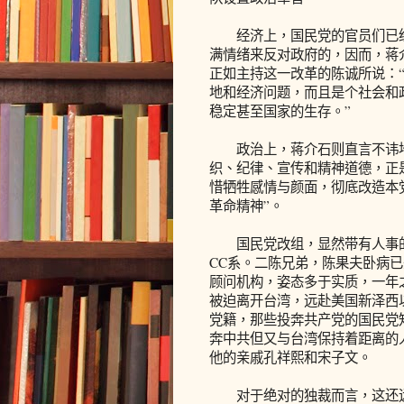
经济上，国民党的官员们已经
满情绪来反对政府的，因而，蒋
正如主持这一改革的陈诚所说：
地和经济问题，而且是个社会和
稳定甚至国家的生存。”
政治上，蒋介石则直言不讳地流
织、纪律、宣传和精神道德，正
惜牺牲感情与颜面，彻底改造本
革命精神”。
国民党改组，显然带有人事的
CC系。二陈兄弟，陈果夫卧病
顾问机构，姿态多于实质，一年
被迫离开台湾，远赴美国新泽西
党籍，那些投奔共产党的国民党
奔中共但又与台湾保持着距离的
他的亲戚孔祥熙和宋子文。
对于绝对的独裁而言，这还远未