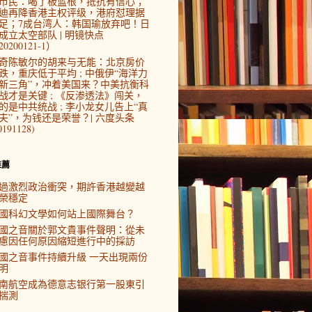
市民：喝了板蓝根，抵抗有信心；
迪再降香港主权评级，港府怼理据
足；7成台湾人：韩国瑜放弃吧！日
成立太空部队 | 明镜快点
0200121-1）
奇陈敏尔的胡来与无能：北京房价
跌，重庆低于平均 ; 中俄伊“海洋力
新三角”，冲着美国来？中美抗衡科
战才是关键 ; 《反渗透法》闯关，
的是中共统战 ; 李小龙女儿告上“真
夫”，为钱还是荣誉？| 六度头条
0191128)
推薦
過激烈政治衝突，期許香港越變越
榮穩定
國科幻文學如何站上國際舞台？
國之音關於郭文貴事件聲明：從未
慮因任何原因縮短進行中的採訪
國之音事件持續升級 一天出現兩份
明
南航空成為德意志银行第一股東引
揣測