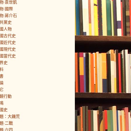
物·袁世凱
物·國際
物·蔣介石
共黨史
國人物
國古代史
國近代史
國現代史
國當代史
界史
料
書
論
它
鏡行動
鳴
國史
題：大饑荒
題·二戰
題·六四