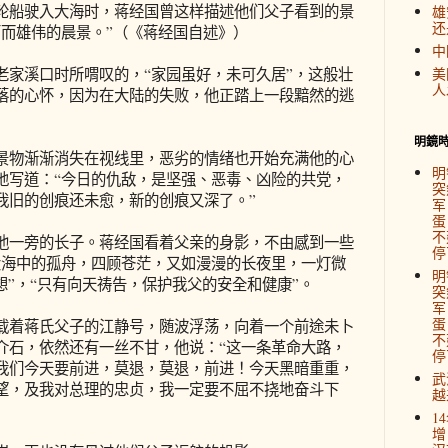
轮船驶入大海时，蒋经国曾这样描述他们父子看到的景
雄
还
丽而雄伟的晨景。”（《蒋经国自述》）
中
溪口时所喟叹的，“家园虽好，未可久居”，这般壮
美
人
落的心怀，因为在大陆的失败，他正踏上一段黯然的逃
明鏡
物渐渐消失在视线里，恶劣的情绪也开始充满他的心
明
地写道：“今日的仇敌，是坚强、恶毒、凶险的共党，
突
我旧的创痕还未愈，新的创痕又深了。”
军
蛋
不
一旁的长子。蒋经国看着父亲的身影，不由感到一些
停
大海中的孤舟，四顾苍茫，又如漫漫的长夜里，一灯微
明
想”，“只有向天祷告，保护我父的安全和健康”。
突
军
蛋
着蒋氏父子的江静号，随波浮荡，向着一个前途未卜
不
介石，依然还有一丝不甘，他说：“这一条革命大路，
停
我们今天要前进，莫退，莫退，前进！今天黑暗重重，
武
望，及我对总理的忠贞，我一定要不屈不挠地奋斗下
越
1
增