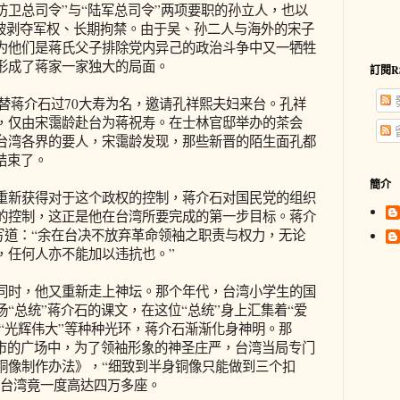
防卫总司令”与“陆军总司令”两项要职的孙立人，也以
，被剥夺军权、长期拘禁。由于吴、孙二人与海外的宋子
为他们是蒋氏父子排除党内异己的政治斗争中又一牺牲
形成了蒋家一家独大的局面。
訂閱R
替蒋介石过70大寿为名，邀请孔祥熙夫妇来台。孔祥
，仅由宋霭龄赴台为蒋祝寿。在士林官邸举办的茶会
台湾各界的要人，宋霭龄发现，那些新晋的陌生面孔都
结束了。
簡介
新获得对于这个政权的控制，蒋介石对国民党的组织
的控制，这正是他在台湾所要完成的第一步目标。蒋介
记中写道：“余在台决不放弃革命领袖之职责与权力，无论
，任何人亦不能加以违抗也。”
时，他又重新走上神坛。那个年代，台湾小学生的国
“总统”蒋介石的课文，在这位“总统”身上汇集着“爱
苦”“光辉伟大”等种种光环，蒋介石渐渐化身神明。那
城市的广场中，为了领袖形象的神圣庄严，台湾当局专门
铜像制作办法》，“细致到半身铜像只能做到三个扣
在台湾竟一度高达四万多座。