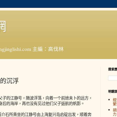
網
jinglishi.com 主編：高伐林
搜索
的沉浮
明鏡
子的江静号，随波浮荡，向着一个前途未卜的远方，
經
身后的海岸，再也没有见过他们父子返航的帆影。
繁
胡
力
，蒋介石所乘坐的江静号由上海复兴岛启碇出发，顺着奔