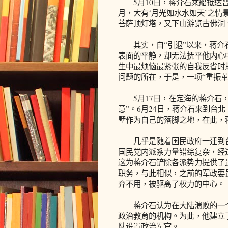
5月10日，蒋介石乘船抵达普
月，大有‘月光如水水如天’之情
菩萨顶灯塔，又下山游览古佛洞
其实，自“引退”以来，蒋介石
表面的平静，却无法抚平他内心
生中最烦恼最紧张的自我反省时
问题的所在，于是，一项“重振
5月17日，在定海的蒋介石，
意”。6月24日，蒋介石来到台
墅作为自己的落脚之地，在此，
几乎是随着国民政府一迁到台
国民党内派系力量错综复杂，经
这为蒋介石铲除各派势力提供了
职务，与此相似，之前的军政要
弃不用，被驱离了权力的中心。
蒋介石认为在大陆溃败的一个
政治教育的机构。为此，他建立
队设置政治军官。