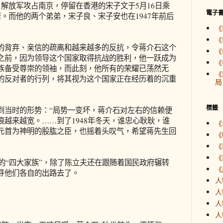
解放军攻占南京，停留在香港的宋子文于5月16日乘
電子
。而他的两个弟弟，宋子良、宋子安也在1947年前后
《
《
背弃、亲信的疏离和越来越多的反抗，令蒋介石这个
《
之前，因为领导这个国家取得抗战的胜利，他一跃成为
《
族备受尊崇的领袖，而此刻，他所有的荣耀已荡然无
《
的反对者的行列，将其视为这个国家正在经历着的沉重
局
標籤
当时的形势：“局势一变坏，蒋介石对左右的信赖便
越来越宽。……到了1948年冬天，谁忠心耿耿，谁
《
元首为神明的股肱之臣，也摇着头叹气，希望蒋先生回
《
《
《
的“四大家族”，除了陈立夫还在跟随着国民政府辗转
《
寻他们各自的出路去了。
人
人
人
人