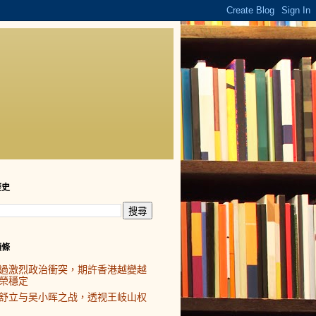
歷史
頭條
過激烈政治衝突，期許香港越變越
榮穩定
舒立与吴小晖之战，透视王岐山权