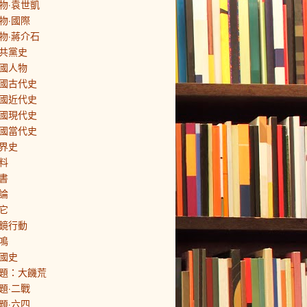
物·袁世凱
物·國際
物·蔣介石
共黨史
國人物
國古代史
國近代史
國現代史
國當代史
界史
料
書
論
它
鏡行動
鳴
國史
題：大饑荒
題·二戰
題·六四