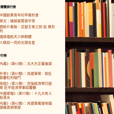
時瀏覽排行榜
中國創業青年的早餐約會
英文：總統被罵很平常
週新片看板：亞瑟王者之劍 尬 異形
約
國政壇航天少帥群體
人眼前一亮的光頭女星
排行榜
內幕》(第63期)：北大方正幕後腐
外參》(第83期)：肖建華案 - 習近
曾慶紅的暗鬥
政經》(第21期)：克強經濟學已經
敗 近平經濟學重蹈覆轍
中國密報》(第55期)：十九大有人
船落水
內幕》(第62期)：肖建華萬億帝國
國權貴俱樂部