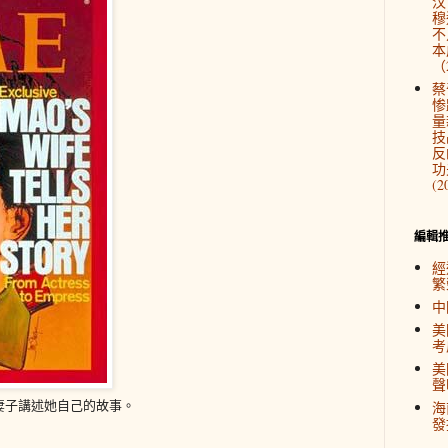
汉
穆
不
本
（2
蔡
惨
量
技
反
功
(2
編輯
經
繁
中
美
考
美
聲
妻子講述她自己的故事。
海
發