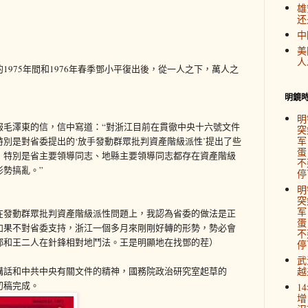
雄
还
中
美
人
975年間和1976年春季鄧小平復出後，從一人之下，萬人之
明鏡
明
報毛澤東的信，信中寫道：“對浙江目前在貫徹中央十六號文件
突
军
別是對省委提出的‘放手發動群眾批判資產階級派性’提出了些
蛋
，特別是省主要領導同志、地縣主要領導同志都存在資產階級
不
勢搞亂。”
停
明
突
军
在發動群眾批判資產階級派性問題上，我認為省委的做法是正
蛋
如果不對省委支持，浙江一個多月來剛剛好轉的形勢，勢必會
不
鄧和王二人在針鋒相對地鬥法。王是明顯地在找鄧的茬）
停
武
講話和中共中央有關文件的精神，國務院政治研究室起草的
越
初稿完成。
1
增