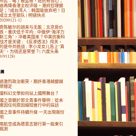
市民：喝了板蓝根，抵抗有信心；
迪再降香港主权评级，港府怼理据
足；7成台湾人：韩国瑜放弃吧！日
成立太空部队 | 明镜快点
0200121-1）
奇陈敏尔的胡来与无能：北京房价
跌，重庆低于平均 ; 中俄伊“海洋力
新三角”，冲着美国来？中美抗衡科
战才是关键 ; 《反渗透法》闯关，
的是中共统战 ; 李小龙女儿告上“真
夫”，为钱还是荣誉？| 六度头条
0191128)
推薦
過激烈政治衝突，期許香港越變越
榮穩定
國科幻文學如何站上國際舞台？
國之音關於郭文貴事件聲明：從未
慮因任何原因縮短進行中的採訪
國之音事件持續升級 一天出現兩份
明
南航空成為德意志银行第一股東引
揣測