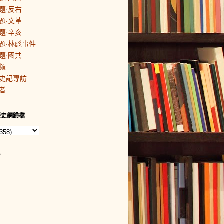
題·反右
題·文革
題·辛亥
題·林彪事件
題·國共
頻
史記專訪
者
歷史網歸檔
者