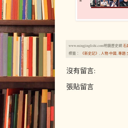
www.mingjinglishi.com明鏡歷史網
石
標籤：
《新史記》
,
人物·中國
,
專題·
沒有留言:
張貼留言