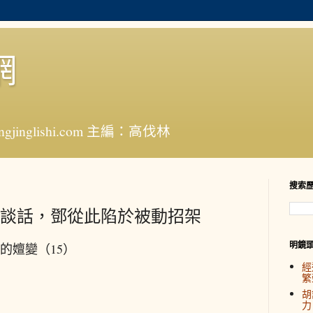
網
jinglishi.com 主編：高伐林
搜索
談話，鄧從此陷於被動招架
明鏡
的嬗變（15）
經
繁
胡
力