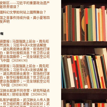
安新区——习近平的重要政治遗产
是昂贵错误？
國科幻文學如何站上國際舞台？
国之音事件持续升级，龚小夏等四
发声明
時報
镜要报 | 马国强跳上前台，周先旺
然消失；习近平6天4次放话解放
，湖北两官肺炎离世，官场抢打球
白，新华社报假消息？世卫否认说
建议各国撤侨；一览全球航空公司
飞中国（20200130）
镜要报 | 马国强跳上前台，周先旺
然消失；习近平6天4次放话解.放
，湖北两官肺炎离世，官场抢打球
白，新华社报假消息？世卫否认说
建议各国撤侨；一览全球航空公司
飞中国（20200130）
汉肺炎起源不同寻常，研究所疑点
来越大 | 财经全观察（20200129）
4名医护被感染，武汉肺炎人传人激
，世卫组织周三紧急会议应对；武