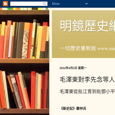
明鏡歷史
一切歷史重新說 www.ming
2012年4月2日 星期一
毛澤東對李先念等人
毛澤東從批江青到批鄧小平
《新史記》鄭仲兵