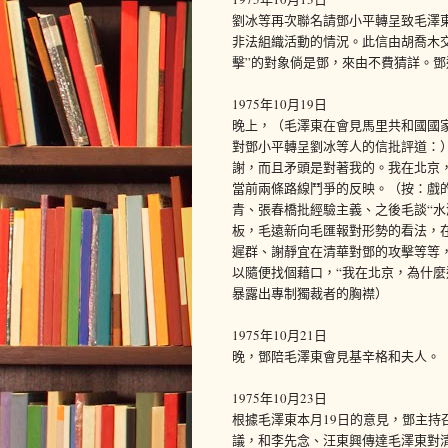
劉冰等再次聯名請鄧小平轉呈致毛澤
非法組織活動的情況。此信由胡喬木
擊”的對象倘是鄧，來由不費猜詳。
1975年10月19日
晚上，（毛澤東在會見馬里共和國國
對鄧小平轉呈劉冰等人的信批評道：
謝，而且矛頭是對著我的。我在北京
當前兩條路線鬥爭的反映。（按：戲的
青、張春橋批經驗主義、之後毛談“水
板，毛遠新向毛匯報對形勢的看法，
遲群、謝靜宜在清華對鄧的攻擊等等
以隨便找個藉口，“我在北京，為什麼
暴露出專制獨裁者的胸襟）
1975年10月21日
晚，鄧陪毛澤東會見基辛格和夫人。
1975年10月23日
根據毛澤東本月19日的意見，鄧主
議，和李先念、汪東興傳達毛澤東對