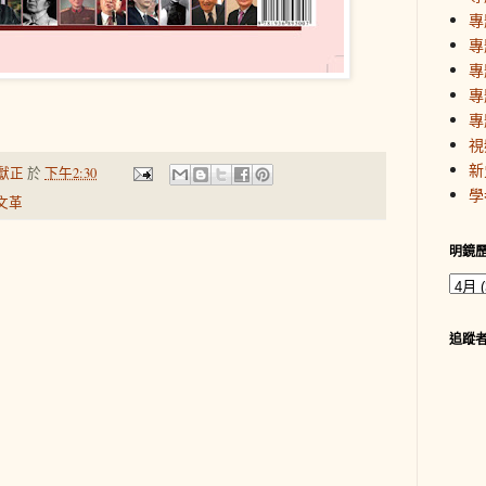
專
專
專
專
專
視
新
獻正
於
下午2:30
學
文革
明鏡
追蹤