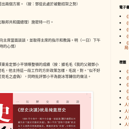
提出兩個方案。（按：鄧從此處於被動招架之勢）
電子
《
志聯邦共和國總理）施密特一行。
《
《
《
須向主席當面談談，並取得主席的指示和教誨。明（一日）下午
《
時的心情）
局
標籤
澤東肯定鄧小平領導整頓的成績（按：據毛毛《我的父親鄧小
：“鄧問毛，他主持這一段工作的方針政策怎樣，毛說，對。”似不好
《
可見毛之虛偽），同時批評鄧小平為劉冰等轉信的做法。
《
《
《
《
人
人
人
人