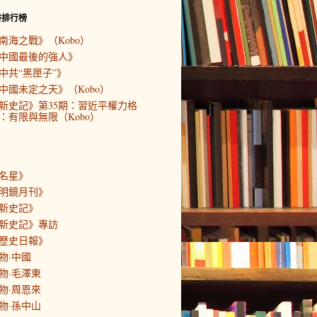
書排行榜
南海之戰》（Kobo）
中國最後的強人》
中共“黑匣子”》
中國未定之天》（Kobo）
新史記》第35期：習近平權力格
：有限與無限（Kobo）
名星》
明鏡月刊》
新史記》
新史記》專訪
歷史日報》
物·中國
物·毛澤東
物·周恩來
物·孫中山