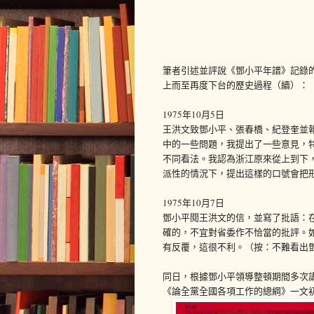
筆者引述並評說《鄧小平年譜》記錄的1
上而至再度下台的歷史過程（續）：
1975年10月5日
王洪文致鄧小平、張春橋、紀登奎並
中的一些問題，我提出了一些意見，特
不同看法。我認為浙江原來從上到下
派性的情況下，提出這樣的口號會把形
1975年10月7日
鄧小平閱王洪文的信，並寫了批語：
確的，不宜對省委作不恰當的批評。
有反覆，這很不利。（按：不難看出
同日，根據鄧小平領導整頓期間多次
《論全黨全國各項工作的總綱》一文