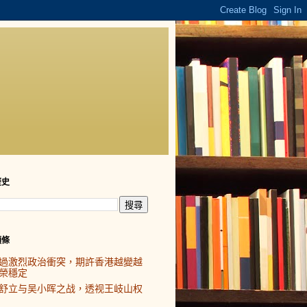
歷史
頭條
過激烈政治衝突，期許香港越變越
榮穩定
舒立与吴小晖之战，透视王岐山权