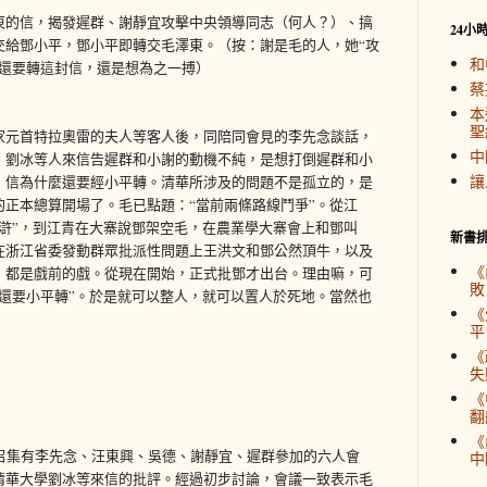
東的信，揭發遲群、謝靜宜攻擊中央領導同志（何人？）、搞
24小
交給鄧小平，鄧小平即轉交毛澤東。（按：謝是毛的人，她“攻
和
鄧還要轉這封信，還是想為之一搏）
蔡
本
聖
家元首特拉奧雷的夫人等客人後，同陪同會見的李先念談話，
中
）劉冰等人來信告遲群和小謝的動機不純，是想打倒遲群和小
讓
，信為什麼還要經小平轉。清華所涉及的問題不是孤立的，是
正本總算開場了。毛已點題：“當前兩條路線鬥爭”。從江
滸”，到江青在大寨說鄧架空毛，在農業學大寨會上和鄧叫
新書
在浙江省委發動群眾批派性問題上王洪文和鄧公然頂牛，以及
《
，都是戲前的戲。從現在開始，正式批鄧才出台。理由嘛，可
敗
還要小平轉”。於是就可以整人，就可以置人於死地。當然也
《
平
《
失
《
翻
《
持召集有李先念、汪東興、吳德、謝靜宜、遲群參加的六人會
中
清華大學劉冰等來信的批評。經過初步討論，會議一致表示毛