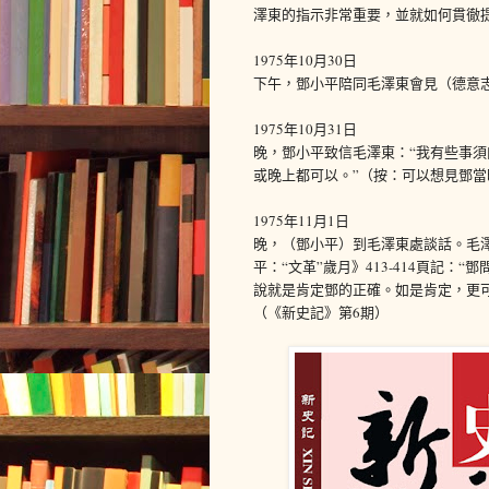
澤東的指示非常重要，並就如何貫徹
1975年10月30日
下午，鄧小平陪同毛澤東會見（德意
1975年10月31日
晚，鄧小平致信毛澤東：“我有些事
或晚上都可以。”（按：可以想見鄧當
1975年11月1日
晚，（鄧小平）到毛澤東處談話。毛
平：“文革”歲月》413-414頁記
說就是肯定鄧的正確。如是肯定，更
（《新史記》第6期）