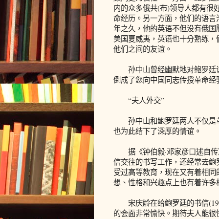
内的众多俄共(布)领导人都有
命经历。另一方面，他们的语言
年之久，他的英语不但没有俄国
美国夏威夷，英语也十分熟练，
他们之间的友谊。
孙中山曾经幽默地对鲍罗廷说:
倒成了您向中国同志传授革命经
“夫人外交”
孙中山和鲍罗廷两人不仅是革
也为此结下了深厚的情谊。
据《钟伯毅·邓家彦口述自传
信交往的书写工作，还经常去鲍
受过高等教育，现在又有着相同
想、性格和兴趣点上也有着许多
宋庆龄在给鲍罗廷的书信(192
的会面非常愉快。期待夫人能很