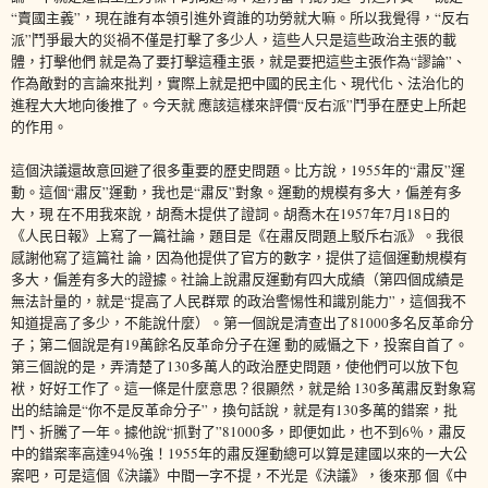
“賣國主義”，現在誰有本領引進外資誰的功勞就大嘛。所以我覺得，“反右
派”鬥爭最大的災禍不僅是打擊了多少人，這些人只是這些政治主張的載
體，打擊他們 就是為了要打擊這種主張，就是要把這些主張作為“謬論”、
作為敵對的言論來批判，實際上就是把中國的民主化、現代化、法治化的
進程大大地向後推了。今天就 應該這樣來評價“反右派”鬥爭在歷史上所起
的作用。
這個決議還故意回避了很多重要的歷史問題。比方說，1955年的“肅反”運
動。這個“肅反”運動，我也是“肅反”對象。運動的規模有多大，偏差有多
大，現 在不用我來說，胡喬木提供了證詞。胡喬木在1957年7月18日的
《人民日報》上寫了一篇社論，題目是《在肅反問題上駁斥右派》。我很
感謝他寫了這篇社 論，因為他提供了官方的數字，提供了這個運動規模有
多大，偏差有多大的證據。社論上說肅反運動有四大成績（第四個成績是
無法計量的，就是“提高了人民群眾 的政治警惕性和識別能力”，這個我不
知道提高了多少，不能說什麼）。第一個說是清查出了81000多名反革命分
子；第二個說是有19萬餘名反革命分子在運 動的威懾之下，投案自首了。
第三個說的是，弄清楚了130多萬人的政治歷史問題，使他們可以放下包
袱，好好工作了。這一條是什麼意思？很顯然，就是給 130多萬肅反對象寫
出的結論是“你不是反革命分子”，換句話說，就是有130多萬的錯案，批
鬥、折騰了一年。據他說“抓對了”81000多，即便如此，也不到6％，肅反
中的錯案率高達94％強！1955年的肅反運動總可以算是建國以來的一大公
案吧，可是這個《決議》中間一字不提，不光是《決議》，後來那 個《中