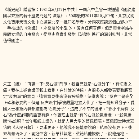
《新史記》
編者按：1981年6月27日中共十一屆六中全會一致通過《關於建
國以來黨的若干歷史問題的 決議》。30年後的2011年10月中旬，北京民間
文化智庫天衡文化中心邀請北京一批知名學者，分兩次座談這個由鄧小平
一手推出的《決議》。座談屬於小型 的，沒有任何宣傳，但是與會者站在
民間立場的自由發言，從歷史真實出發對《決議》進行的深刻批判，非常
值得關注。
朱正（續）：再講一下“反右派”鬥爭，我自己就是“右派分子”，有切膚之
痛。我在上述會議簡報上看到，在討論的時候，有很多人都發表要徹底否
定“反右派”的意見，這個意見後來沒有被採納。決議裏說：“反右”“是完全
正確和必要的。但是‘反右派’鬥爭被嚴重地擴大化了，把一批知識分子、愛
國人士和黨內幹部錯劃為‘右派分子’，造成了不幸的後果。”鄧小平解釋“反
右”為什麼必要的話更有趣，他說理由就是“有的右派殺氣騰騰”。“殺氣騰
騰”指誰呀？當年報紙上講的，就是人民大學的葛佩琦嘛。葛佩琦當時就寫
信給《人民日報》，要求更正，他說我不是這麼說的，結果沒有更正。後
來葛佩琦死了，開追悼會，新華社報道，黨籍給他恢復了，說他是地下