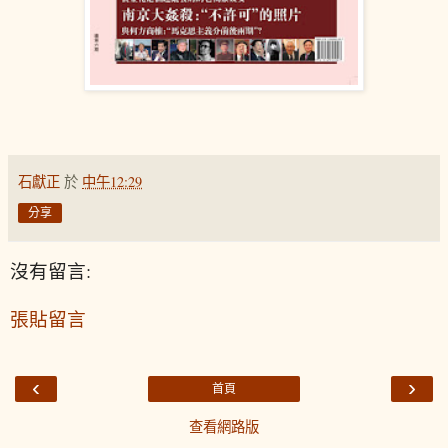
石獻正
於
中午12:29
分享
沒有留言:
張貼留言
‹
›
首頁
查看網路版