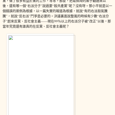
黨，做了很多有益於黨的工作，等等。那麼，把葛佩琦的案子翻過來以
後，還有哪一個“右派分子”說過要“殺共產黨”呢？沒有呀。鄧小平就是以一
個錯誤的案例為根據，以一篇失實的報道為根據，就說“有的右派殺氣騰
騰”，就說“反右派”鬥爭是必要的。決議裏面說整風的時候有少數“右派分
子”起來反黨、反社會主義——現在99％以上的右派分子被“改正”以後，那
當年究竟還有誰真的在反黨、反社會主義呢？