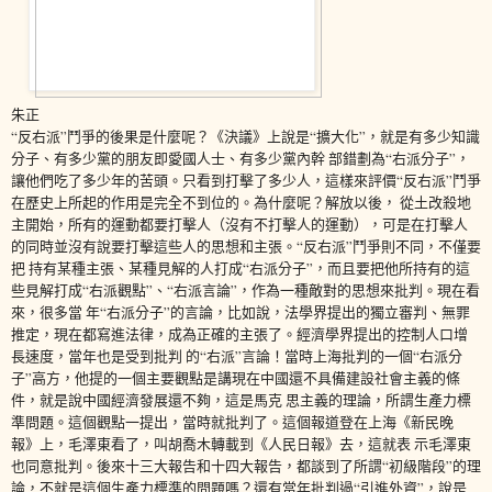
朱正
“反右派”鬥爭的後果是什麼呢？《決議》上說是“擴大化”，就是有多少知識
分子、有多少黨的朋友即愛國人士、有多少黨內幹 部錯劃為“右派分子”，
讓他們吃了多少年的苦頭。只看到打擊了多少人，這樣來評價“反右派”鬥爭
在歷史上所起的作用是完全不到位的。為什麼呢？解放以後， 從土改殺地
主開始，所有的運動都要打擊人（沒有不打擊人的運動），可是在打擊人
的同時並沒有說要打擊這些人的思想和主張。“反右派”鬥爭則不同，不僅要
把 持有某種主張、某種見解的人打成“右派分子”，而且要把他所持有的這
些見解打成“右派觀點”、“右派言論”，作為一種敵對的思想來批判。現在看
來，很多當 年“右派分子”的言論，比如說，法學界提出的獨立審判、無罪
推定，現在都寫進法律，成為正確的主張了。經濟學界提出的控制人口增
長速度，當年也是受到批判 的“右派”言論！當時上海批判的一個“右派分
子”高方，他提的一個主要觀點是講現在中國還不具備建設社會主義的條
件，就是說中國經濟發展還不夠，這是馬克 思主義的理論，所謂生產力標
準問題。這個觀點一提出，當時就批判了。這個報道登在上海《新民晚
報》上，毛澤東看了，叫胡喬木轉載到《人民日報》去，這就表 示毛澤東
也同意批判。後來十三大報告和十四大報告，都談到了所謂“初級階段”的理
論，不就是這個生產力標準的問題嗎？還有當年批判過“引進外資”，說是