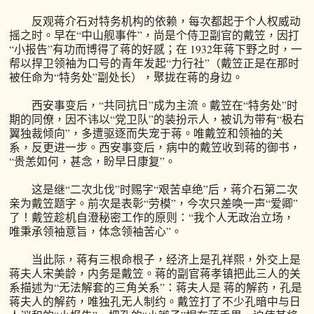
反观蒋介石对特务机构的依赖，每次都起于个人权威动
摇之时。早在“中山舰事件”，尚是个侍卫副官的戴笠，因打
“小报告”有功而博得了蒋的好感；在 1932年蒋下野之时，一
帮以捍卫领袖为口号的青年发起“力行社”（戴笠正是在那时
被任命为“特务处”副处长），聚拢在蒋的身边。
西安事变后，“共同抗日”成为主流。戴笠在“特务处”时
期的同僚，因不讳以“党卫队”的装扮示人，被讥为带有“极右
翼独裁倾向”，多遭驱逐而失宠于蒋。唯戴笠和领袖的关
系，反更进一步。西安事变后，病中的戴笠收到蒋的御书，
“贵恙如何，甚念，盼早日康复”。
这是继“二次北伐”时赐字“艰苦卓绝”后，蒋介石第二次
亲为戴笠题字。前次是表彰“劳模”，今次只差唤一声“爱卿”
了！戴笠趁机自澄秘密工作的原则：“我个人无政治立场，
唯秉承领袖意旨，体念领袖苦心”。
当此际，蒋有三根命根子，经济上是孔祥熙，外交上是
蒋夫人宋美龄，内务是戴笠。蒋的副官蒋孝镇把此三人的关
系描述为“无法解套的三角关系”：蒋夫人是 蒋的解药，孔是
蒋夫人的解药，唯独孔无人制约。戴笠打了不少孔暗中与日