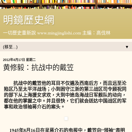
明鏡歷史網
一切歷史重新說 www.mingjinglishi.com 主編：高伐林
▼
2012年4月17日 星期二
黄修毅：抗战中的戴笠
抗战中的戴笠他的耳目不仅遍及西南后方，而且远至沦
陷区乃至太平洋战场；小到困守江浙的第三战区司令顾祝同
的部下从上海援女求欢，大到中途岛海战日军舰队的动向，
都在他的掌握之中。并且很快，它们就会送达中国战区的军
事和政治领袖蒋介石的案头。
1945年8月16日在呈蒋介石的电报中，戴笠向“领袖”表明