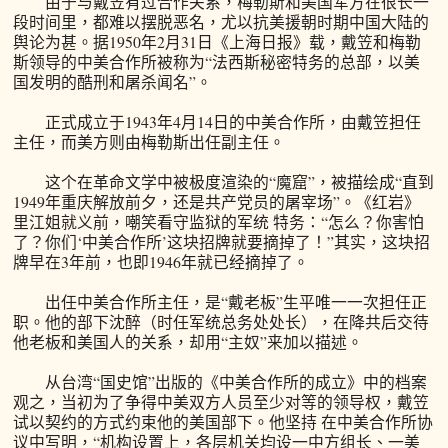
由于与戴笠有过合作关系，梅勒斯和美国军方在很长一
段时间里，都难以摆脱恶名，尤以抗美援朝时期中国大陆的
舆论为甚。据1950年2月31日《上海日报》载，戴笠和梅勒
斯领导的中美合作所被称为“法西斯秘密特务的总部，以美
国发明的酷刑和屠杀闻名”。
正式成立于1943年4月14日的中美合作所，由戴笠担任
主任，而美方则由梅勒斯出任副主任。
这个在革命文学中被极度渲染的“魔窟”，被描绘成“直到
1949年重庆解放前夕，还是共产党员的屠宰场”。《红岩》
里江姐就义前，嘲笑看守监狱的军统 特务：“怎么？你害怕
了？你们‘中美合作所’这块招牌就要摘掉了！”其实，这块招
牌早在3年前，也即1946年就已经摘掉了。
出任中美合作所主任，是“戴老板”生平唯一一次担任正
职。他的部下沈醉（时任军统总务处处长），在降共后交待
他老板和美国人的关系，却用“主奴”来加以描述。
从台湾“国史馆”出版的《中美合作所的成立》中的档案
观之，当初为了争得中美双方人员至少对等的领导权，戴笠
试以契约的方式约束他的美国部下。他坚持 在中美合作所协
议中写明，“机构设置上，各层机关均设一中方组长、一美