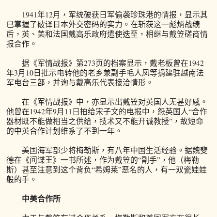
1941年12月，军统破获日军偷袭珍珠港的情报，显示其
已掌握了破译日本外交密码的实力。在斩获这一彪炳战绩
后，英、美和法国戴高乐政府遣使迭至，相继与戴笠磋商情
报合作。
据《军情战报》第273页的档案显示，戴老板曾在1942
年3月10日批示电转他的老乡兼副手毛人凤等捐建驻越南法
军电台三部，并询与戴高乐代表接洽情形。
在《军情战报》中，亦显示出戴笠对英国人无甚好感。
他曾在1942年9月11日拍给宋子文的电报中，怨英国人“合作
器材既不能做相当之供给，技术又不能开诚教授”，故短命
的中英合作计划维系了不到一年。
美国海军部少将梅勒斯，有八年中国生活经验。据魏斐
德在《间谍王》一书所述，作为戴笠的“副手”，他（梅勒
斯）甚至注意到这个背负“希姆莱”恶名的人，有一双瓷娃娃
般的手。
中美合作所