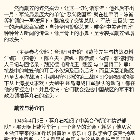
然而戴笠的猝然殒命，让这一切付诸东流。他死后不出
一月，军统局最庞大的单位“忠义救国军”就在杜聿明、陈诚
等将领的一再催逼下，整编成了交警总队。 军统“三巨头”之
一的唐纵脱离军统，自领全国警察总署。唯余“中美合作所”
种种耸人听闻的传说，像尸骨上的小鬼，至今袭扰戴笠倒塌
的坟头。
（主要参考资料：台湾“国史馆”《戴笠先生与抗战资料
汇编》（四卷），陈立夫、唐纵、陈恭淑、沈醉、雅德利等
人日记与回忆录，魏斐德《间谍王--戴笠 与中国特工》等）
抗战中的戴笠他的耳目不仅遍及西南后方，而且远至沦陷区
乃至太平洋战场；小到困守江浙的第三战区司令顾祝同的部
下从上海援女求欢，大到中 途岛海战日军舰队的动向，都在
他的掌握之中。并且很快，它们就会送达中国战区的军事和
政治领袖蒋介石的案头。
戴笠与蒋介石
1945年4月3日，蒋介石检阅了中美合作所的“精锐部
队”。那天晚上戴笠举行了一个奢华的宴会，耗尽了他从家
乡浙江带来的200斤珍贵黄酒。歌乐山 乐队学会了演奏“扬基
歌”和“迪克斯”，当人群里的美国人为这些歌曲拍手欢呼时，