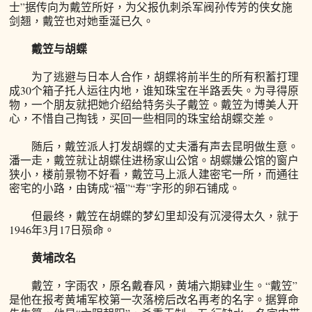
士”据传向为戴笠所好，为父报仇刺杀军阀孙传芳的侠女施
剑翘，戴笠也对她垂涎已久。
戴笠与胡蝶
为了逃避与日本人合作，胡蝶将前半生的所有积蓄打理
成30个箱子托人运往内地，谁知珠宝在半路丢失。为寻得原
物，一个朋友就把她介绍给特务头子戴笠。戴笠为博美人开
心，不惜自己掏钱，买回一些相同的珠宝给胡蝶交差。
随后，戴笠派人打发胡蝶的丈夫潘有声去昆明做生意。
潘一走，戴笠就让胡蝶住进杨家山公馆。胡蝶嫌公馆的窗户
狭小，楼前景物不好看，戴笠马上派人建密宅一所，而通往
密宅的小路，由铸成“福”“寿”字形的卵石铺成。
但最终，戴笠在胡蝶的梦幻里却没有沉浸得太久，就于
1946年3月17日殒命。
黄埔改名
戴笠，字雨农，原名戴春风，黄埔六期肄业生。“戴笠”
是他在报考黄埔军校第一次落榜后改名再考的名字。据算命