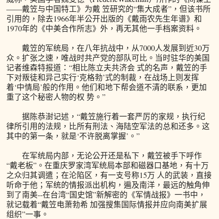
――戴笠与中国特工》为戴 笠研究的“集大成者”，但该书所
引用的，除去1966年半公开出版的《戴雨农先生年谱》和
1970年的《中美合作所志》外，再无其他一手档案资料。
戴笠的军统局，在八年抗战中，从7000人发展到近30万
众。扩张之速，唯战时共产党的部队可比。当时驻华的美国
记者维森特报道：“相比陈立夫共济会 式的名声，戴笠的手
下对叛徒和异己实行‘克格勃’式的制裁，在战场上则发挥
着‘中情局’般的作用。他们和地下帮会道不清的联系，更加
重了这个秘密人物的权 势。”
据陈恭澍记述，“戴笠施行着一套严厉的家规，执行纪
律所引用的法规，比所有刑法、海陆空军法的总和还多。这
其中的第一条，就是‘不许脱离掌握’。”
在军统局内部，无论公开还是私下，戴笠被手下呼作
“戴老板”。在重庆罗家湾军统局本部和磁器口基地，有十万
之众归其调遣；在沦陷区，有一支号称15万 人的武装，直接
听命于他；军统的情报派出机构，遍及南洋，最远的触角伸
到了南美--在台湾“国史馆”新解密的《军情战报》一书中，
就记载着“戴笠电萧勃希 加强搜集国际情报并应向南美扩展
组织”一事。