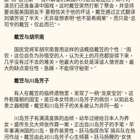
演员们还准备演中国戏。这时戴笠突然打断了聚会，并坚持
要说服美国朋友不 要相信关于他的坏话。戴笠通过正式翻译
刘镇芳说了半天，无非是想表明“他不是希姆莱”，而只是“总
司令的戴笠，仅此而已”。
戴笠与胡宗南
国民党将军胡宗南曾用这样的话概括戴笠的个性：“雨
农，这位自负为孙悟空的人，认为天上的月亮都捉得下来，
几乎没有过不去的难关。他最大的长处是深谙人情世故，最
大的缺点是任性、急躁，不能保守秘密。”
戴笠与川岛芳子
有人在戴笠的临终遗物里，发现了一柄“龙泉宝剑”。这
件乾隆朝的国宝，是日本女特务川岛芳子的佩剑。以如此名
贵之器相赠，戴笠和川岛芳子的关系被认为非同一般。
川岛芳子有满清皇族的血统，幼年过继给日本人为养
女。盛传东北大帅张作霖一案，正出自川岛芳子的手笔。早
年事满洲国的川岛，曾乔装男性，跃马指挥伪军 骑兵队在热
河作战。戴笠由此对川岛芳子心生倾慕。跃马扬鞭的“女侠