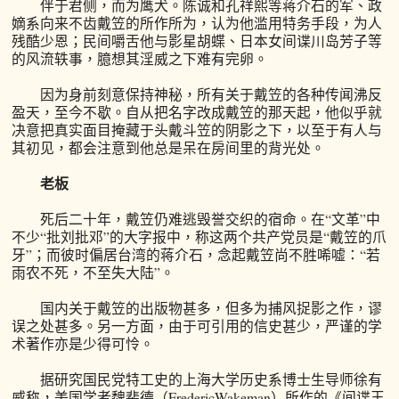
伴于君侧，而为鹰犬。陈诚和孔祥熙等蒋介石的军、政
嫡系向来不齿戴笠的所作所为，认为他滥用特务手段，为人
残酷少恩；民间嚼舌他与影星胡蝶、日本女间谍川岛芳子等
的风流轶事，臆想其淫威之下难有完卵。
因为身前刻意保持神秘，所有关于戴笠的各种传闻沸反
盈天，至今不歇。自从把名字改成戴笠的那天起，他似乎就
决意把真实面目掩藏于头戴斗笠的阴影之下，以至于有人与
其初见，都会注意到他总是呆在房间里的背光处。
老板
死后二十年，戴笠仍难逃毁誉交织的宿命。在“文革”中
不少“批刘批邓”的大字报中，称这两个共产党员是“戴笠的爪
牙”；而彼时偏居台湾的蒋介石，念起戴笠尚不胜唏嘘：“若
雨农不死，不至失大陆”。
国内关于戴笠的出版物甚多，但多为捕风捉影之作，谬
误之处甚多。另一方面，由于可引用的信史甚少，严谨的学
术著作亦是少得可怜。
据研究国民党特工史的上海大学历史系博士生导师徐有
威称，美国学者魏斐德（FredericWakeman）所作的《间谍王