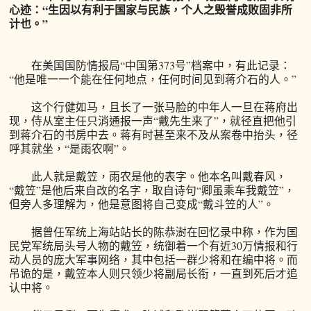
心迹：“生因以有利于国家与民族，个人之毁誉成败固非所
计也。”
在美国国防情报局“中国第373号”档案中，有此记录：
“他是唯一一个能在任何地点，任何时间见到蒋介石的人。”
这个行健如马，且长了一张马脸的中年人一旦在蒋府出
现，侍从室主任只消通报一声“戴先生来了”，就径直把他引
到蒋介石的书房中去。蒋有时甚至来不及从案卷中抬头，径
呼其就坐，“是雨农啊”。
此人就是戴笠，雨农是他的表字。他本名叫戴春风，
“戴笠”是他后来自改的名字，取自诗句“卿虽乘车我戴笠”，
但旁人多理解为，他是意图将自己变成“戴斗笠的人”。
据曾任军统上海站站长的陈恭澍在回忆录中称，作为国
民党军统局头号人物的戴笠，统御着一个有近30万情报和行
动人员的庞大军事网络，其中包括一群少将和在编中将。而
吊诡的是，戴笠本人则只领少将副局长衔，一直到死后才追
认中将。