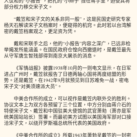
人议和的“小报告”，把孔的“小辫子”捏在蒋手里，迫使其将
部分权力移交宋子文。
“戴笠和宋子文的关系非同一般”，这是民国史研究专家
杨天石解读宋子文档案时，便窥得的机窍。此时若以台湾解
密的戴笠档案观之，更足资为凭。
戴和宋联手之后，他的“小报告”内容之深广，已远非检
举揭发所能涵盖。在国民政府仓惶向西撤退时，是戴笠最先
从守军唐生智残部得到南京大屠杀的消息。
《军情战报》披露1938年10月的一则电文显示，在日军
进占广州时，戴笠就报告了日德两轴心国将再度结盟的形
势。还是戴笠，在1942年9月就预见到日苏难免一战，密电
宋子文“对美须速派大员”。
中美合作所的成立，可以视作是戴笠内联外交的胜利。
协议文本上为双方各预留了三个位置，中方分别由蒋介石的
特使宋子文、戴笠和中国驻美大使馆的武官萧勃（萧亦是军
统美国站站长）签署。而最初美方试图以美国海军部对口接
洽宋子文，以绕开罗斯福总统所代表的美国政府。
《中美合作所的成立》所载1943年萧勃呈戴笠的一封密