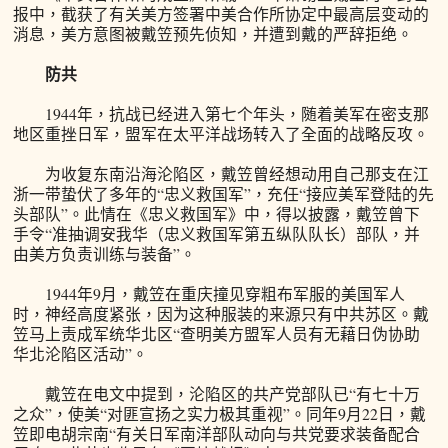
报中，截获了有关美方签署中美合作所协定中最高层变动的
消息，美方意图被戴笠预先侦知，并遭到戴的严辞拒绝。
防共
1944年，抗战已经进入第七个年头，随着美军在密支那
地区重挫日军，盟军在太平洋战场转入了全面的战略反攻。
为收复东南沿海沦陷区，戴笠曾经想动用自己那支在江
浙一带蛰伏了多年的“忠义救国军”，充任“接应美军登陆的先
头部队”。此情在《忠义救国军》中，得以披露，戴笠曾下
手令“准抽调安我华（忠义救国军第五纵队队长）部队，并
由美方负责训练与装备”。
1944年9月，戴笠在重庆撞见穿粗布军服的美国军人
时，神经高度紧张，因为这种服装的来源只有中共苏区。戴
笠马上责成军统华北区“查明美方盟军人员有无藉日伪协助
华北沦陷区活动”。
戴笠在电文中提到，沦陷区的共产党部队已“有七十万
之众”，使美“对匪宣扬之实力极其重视”。同年9月22日，戴
笠即电胡宗南“有关日军南洋部队动向与共党要求装备配合