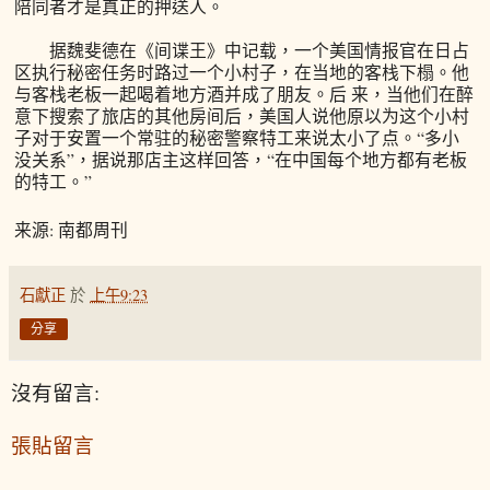
陪同者才是真正的押送人。
据魏斐德在《间谍王》中记载，一个美国情报官在日占
区执行秘密任务时路过一个小村子，在当地的客栈下榻。他
与客栈老板一起喝着地方酒并成了朋友。后 来，当他们在醉
意下搜索了旅店的其他房间后，美国人说他原以为这个小村
子对于安置一个常驻的秘密警察特工来说太小了点。“多小
没关系”，据说那店主这样回答，“在中国每个地方都有老板
的特工。”
来源: 南都周刊
石獻正
於
上午9:23
分享
沒有留言:
張貼留言