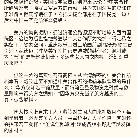
的要求堪称奇想。美国汉学家费正清曾出此论：“中美合作
所确曾部署了骚扰日军后方的行动，并为美国海军的登陆作
了准备。但其弊端在于，它把美援全部用在了国民党一边，
后为中国共产党所深恶痛绝。”
美方的物资援助，通过滇缅公路源源不断地输入西南国
统区。这也为后世指控戴笠以中美合作所为掩护，行走私之
实留下了想象空间。重庆歌乐山烈士陵园前副 馆长杨顺仁曾
引述，魏德迈（驻华美军指挥官史迪威的继任者）讽刺戴
笠：“你们是想趁此机会，多运些女人内衣内裤、浴缸到重
庆来吗？”
但这一幕的真实性有待商榷。从台湾解密的中美合作所
档案看，戴笠甚至不知道中美合作所的运输车队装运的是什
么：“华方仅知若干箱数量，而每箱重量及物资之种类与数
量则均未得美方之通知。”因华方只充当了美方越货的工
具，徒费燃料。
因为技术上有求于人，戴笠对美国人向来礼数周全。每
到圣诞节，必大宴美方人员，由军统中方人员作陪，有时还
会招来若干女伴。“圣诞淫乱派对”遂成各版本野史借题发挥
的素材。