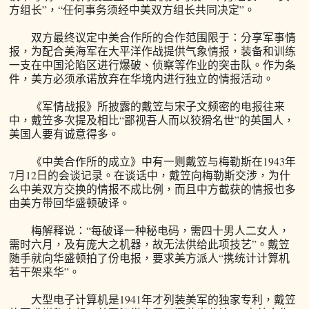
方组长”，“任何事务须经中美双方组长共同决定”。
双方最终议定中美合作所的合作范围限于：分享军事情
报，为配合美海军在大平洋作战提供气象情报，装备和训练
一支在中国沦陷区进行爆破、侦察等作业的突击队。作为条
件，美方必须承诺放弃在华境内进行独立的情报活动。
《军情战报》所披露的戴笠与宋子文频密的电报往来
中，戴笠多次提及相比“鄙视吾人而以狡猾名世”的英国人，
美国人要有诚意得多。
《中美合作所的成立》中有一则戴笠与梅勒斯在1943年
7月12日的会谈记录。在谈话中，戴笠向梅勒斯交涉，为什
么中美双方交换的情报不成比例，而且中方截获的情报也多
由美方带回华盛顿破译。
梅解释说：“每破译一种秘电码，需四十男人二女人，
需时六月，及有庞大之机器，故无法供给此项技艺”。戴笠
随手就向华盛顿拍了份电报，要求美方派人“携统计计算机
若干架来华”。
大型电子计算机是1941年才列装美军的独家专利，戴笠