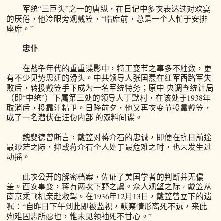
军统“三巨头”之一的唐纵，在日记中多次表达过对欢宴
的厌倦，他冷眼旁观戴笠，“临席前，总是一个人忙于安排
座席。”
忠仆
在战争年代的重重谍影中，特工变节之事多不胜数，更
有不少见势思迁的滑头。中共领导人张国焘在红军西路军失
败后，转投戴笠手下成为一名军统特务；原中 央调查统计局
（即“中统”）下属第三处的领导人丁默村，在该处于1938年
取消后，投靠汪精卫。日降前夕，他又再次变节投靠戴笠，
成了一名潜伏在汪伪内部 的双料间谍。
魏斐德曾断言，戴笠对蒋介石的忠诚，即便在抗日前途
最渺茫之际，抑或蒋介石个人处于最危难之时，也未发生过
动摇。
此次公开的解密档案，佐证了美国学者的判断并无偏
差。西安事变，蒋有两次下野之虞。众人观望之际，戴笠从
南京乘飞机亲赴救驾。在1936年12月13日，戴笠曾立下的遗
嘱：“自昨日下午到此即被监视，默察情形离死不远，来此
殉难固志所愿也，惟未见领袖死不甘心。”