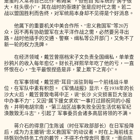
是虽时人常将自己比作“希姆莱”，但他自 知军统的“房子很
大，柱头很小”，其在战时的亟速扩张是应时代之需。若二
战以盟国胜利而告终，对军统局本身却不见得是个好消息。
他属下的重要机关中美合作所、“忠义救国军”等20万
众，因不再有协助盟军在太平洋作战之需，必然要另寻出
路。战时他插手的交通、警察、缉私等公开部门，又免不了
新一轮的权力洗牌。
在经济领域，戴笠曾搭档宋子文负责全国缉私，单单查
抄鸦片的收入每年愈亿。财长孔祥熙早年吃了他的亏，一直
怀恨在心，“生平最恨捏造是非，蒙上欺下之宵小”。
在军事领域，戴笠把“耳目”派驻到每一个前线战斗单
位，在军队中素有积怨。《军情战报》显示，在1938年的长
沙大火后，戴笠曾致电蒋中正，说“长沙 火灾损害巨大张治
中办事不力”；又因“属下援女求欢”一事打过顾祝同的小报
告，并明电胡宗南，“第三战区战事失败全因生活优裕军纪
涣散致无斗志”，引起了 军事委员会诸多高层将领的不满。
蒋介石的得意门生陈诚（时任军政部部长）在日军投降
后，成为力主撤销“忠义救国军”的动议者。时在上海前线主
持甄别伪特务工作的戴笠，不得不仓惶奔回 重庆，“面向陈