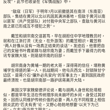
反攻”，此节也收录在《军情战报》中。
“敌寇（日军）于明年3月以前撤退其在南洋（东南亚）
部队，集结在黄河以北以巩固其满洲基地，但敌于黄河以南
以匪军（共产党部队）对付我中央军之部队，查敌与黄河以
南之匪已形成互不侵犯之势”。
戴笠和胡宗南交谊甚笃，早在胡担任中学地理教员时，
就和在江浙打流（无业，在外游荡）的戴笠相识。戴笠称
“两人好像从没有一场真正结束的谈话”。发迹后，他曾把自
己的女秘书叶霞弟嫁与胡宗南为妻；而戴笠手下最得力的电
讯专家魏大铭，则是胡宗南的旧部。
胡宗南身为黄埔一期的老大哥，深得蒋的信任，堪称黄
埔学生得道的第一人。抗战期间，他屯兵西北、封锁陕甘宁
边区，是蒋介石“攘外必先安内”的军事主力。直到国民政府
最终溃败，也是胡宗南部一路护送蒋离开大陆。
美国汉学家魏斐德评论说，戴与胡两人身世和处境相
似，都是早年生活在传统理序尚未崩坏的乡间，身受过其好
处，因而认同维护传统价值的必要。两人在不同程度上相信
顾炎武的“匹夫有责”论，又野心勃勃地想要“以天下为己
任”，立志“侍当世之明主”。