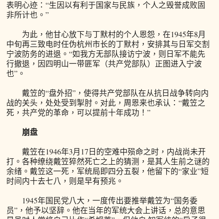
表明心迹：“生因以有利于国家与民族，个人之毁誉成败固
非所计也。”
为此，他甘心放下与丁默村的个人恩怨，在1945年8月
中旬再三致电时任伪杭州市长的丁默村，安排其与日军交割
宁波防务的进退。“如我方无部队接访宁波，则日军不能先
行撤退，因四明山一带匪军（共产党部队）正图进入宁波
也”。
戴笠的“盘外招”，使得共产党部队在从抗日战争转向内
战的关头，处处受到掣肘。对此，周恩来也承认：“戴笠之
死，共产党的革命，可以提前十年成功！”
崩盘
戴笠在1946年3月17日的空难中殒命之时，内战尚未开
打。各种缭绕戴笠猝然死亡之上的猜测，是其人生前之谜的
余绪。戴笠这一死，军统局即四分五裂，他留下的“家业”短
时间内十去七八，则是早有预兆。
1945年国民党八大，一度传出要推举戴笠为“国务委
员”，他予以坚辞。他在当年的军统大会上讲话，总的意思