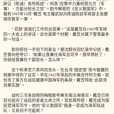
辞公（陈诚）有所陈述”，劝其“应集中力量经营北方（军
事），方能分校长之忧”。如今解密的《忠义救国军》中，
载有1945年10月“戴笠 电王耀武拟向陈诚陈述军政部主张撤
销忠救军一事”。
“‘忍耐’是我们工作的总答案。”这是戴笠在1945年军统
四一大会上的讲话。这也是那个时期，戴笠对属下警策最多
的一句话。
如何保住一手创下的家业？据沈醉在回忆录中记述，戴
笠曾向他夸口：“如果让我兼任海军总司令，我早想好了，
你就给我兼任个副官长，怎么样？”
这个听来空穴来风的念头，在台湾“国史馆”现今披露的
档案中得到了证实。早在1942年草拟的中美合作所方案，就
包含了美方在战后援建中国海军的条款。戴笠特批“此款须
另案实施”。
战时三次亲自陪同梅勒斯考察东南沿海情况，戴笠已将
目光投向了战后的安身立命之所。若如其所愿，戴笠成为国
民党海军司令，他的“忠义救国军”摇身一变成为海军陆战
队，又有何不可能呢？