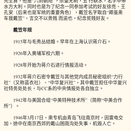
先生算，他是“六阴朝阳”，杀重无制，五 行缺水，名字中带
水方大利。同时也是为了纪念一同参加考试的好友徐亮、王
孔安（后来也是军统的重要角色），戴笠名字取自“卿虽乘
车我戴笠”，言交不以贵贱 而渝也，纪念贫贱好友。
戴笠年规
1915年与毛秀丛结婚。早年在上海认识蒋介石。
1926年入黄埔军校六期。
1928年开始为蒋介石进行情报活动。
1932年蒋介石密令戴笠与其他党内成员秘密组织“力行
社”（又称蓝衣社）、“中华复兴社”，其中戴笠担任中华复兴
社特务处处长，与CC系的中央情报处各自独立。
1942年与美国合组“中美特种技术所”（简称“中美合作
所”）。
1946年3月17日，乘专机由青岛飞往南京时，因雷电交
加，途中在南京西郊的戴山困雨沟处失事，机毁人亡。