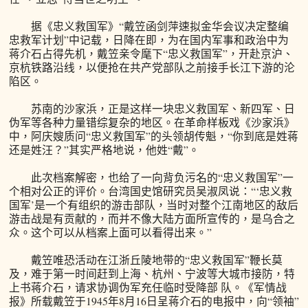
据《忠义救国军》“戴笠函剑萍速拟金华会议决定整编
忠救军计划”中记载，日降在即，为在国内军事和政治中为
蒋介石占得先机，戴笠亲令麾下“忠义救国军”，开赴京沪、
京杭铁路沿线，以便抢在共产党部队之前接手长江下游的沦
陷区。
苏南的沙家浜，正是这样一块忠义救国军、新四军、日
伪军等各种力量错综复杂的地区。在革命样板戏《沙家浜》
中，阿庆嫂质问“忠义救国军”的头领胡传魁，“你到底是姓蒋
还是姓汪？”其实严格地说，他姓“戴”。
此次档案解密，也给了一向背负污名的“忠义救国军”一
个相对公正的评价。台湾国史馆研究员吴淑凤说：“‘忠义救
国军’是一个有组织的游击部队，当时对整个江南地区的敌后
游击战是有贡献的，而并不像大陆方面所宣传的，是乌合之
众。这个可以从档案上面可以看得出来。”
戴笠唯恐活动在江浙丘陵地带的“忠义救国军”鞭长莫
及，难于第一时间赶到上海、杭州、宁波等大城市接防，特
上书蒋介石，请求协调伪军充任临时受降部 队。《军情战
报》所载戴笠于1945年8月16日呈蒋介石的电报中，向“领袖”