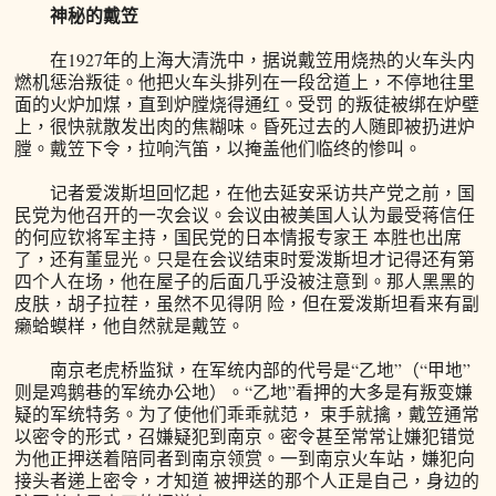
神秘的戴笠
在1927年的上海大清洗中，据说戴笠用烧热的火车头内
燃机惩治叛徒。他把火车头排列在一段岔道上，不停地往里
面的火炉加煤，直到炉膛烧得通红。受罚 的叛徒被绑在炉壁
上，很快就散发出肉的焦糊味。昏死过去的人随即被扔进炉
膛。戴笠下令，拉响汽笛，以掩盖他们临终的惨叫。
记者爱泼斯坦回忆起，在他去延安采访共产党之前，国
民党为他召开的一次会议。会议由被美国人认为最受蒋信任
的何应钦将军主持，国民党的日本情报专家王 本胜也出席
了，还有董显光。只是在会议结束时爱泼斯坦才记得还有第
四个人在场，他在屋子的后面几乎没被注意到。那人黑黑的
皮肤，胡子拉茬，虽然不见得阴 险，但在爱泼斯坦看来有副
癞蛤蟆样，他自然就是戴笠。
南京老虎桥监狱，在军统内部的代号是“乙地”（“甲地”
则是鸡鹅巷的军统办公地）。“乙地”看押的大多是有叛变嫌
疑的军统特务。为了使他们乖乖就范， 束手就擒，戴笠通常
以密令的形式，召嫌疑犯到南京。密令甚至常常让嫌犯错觉
为他正押送着陪同者到南京领赏。一到南京火车站，嫌犯向
接头者递上密令，才知道 被押送的那个人正是自己，身边的