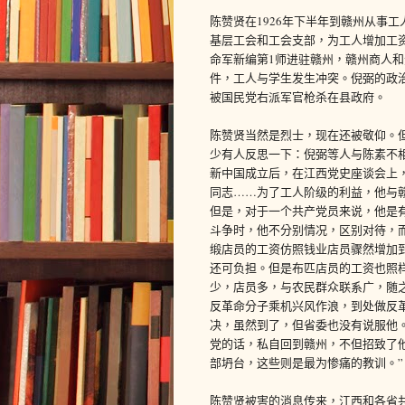
陈赞贤在1926年下半年到赣州从事
基层工会和工会支部，为工人增加工资
命军新编第1师进驻赣州，赣州商人
件，工人与学生发生冲突。倪弼的政
被国民党右派军官枪杀在县政府。
陈赞贤当然是烈士，现在还被敬仰。
少有人反思一下：倪弼等人与陈素不相
新中国成立后，在江西党史座谈会上
同志……为了工人阶级的利益，他与
但是，对于一个共产党员来说，他是
斗争时，他不分别情况，区别对待，
缎店员的工资仿照钱业店员骤然增加
还可负担。但是布匹店员的工资也照
少，店员多，与农民群众联系广，随
反革命分子乘机兴风作浪，到处做反
决，虽然到了，但省委也没有说服他
党的话，私自回到赣州，不但招致了
部坍台，这些则是最为惨痛的教训。”
陈赞贤被害的消息传来，江西和各省