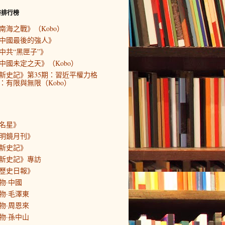
書排行榜
南海之戰》（Kobo）
中國最後的強人》
中共“黑匣子”》
中國未定之天》（Kobo）
新史記》第35期：習近平權力格
：有限與無限（Kobo）
名星》
明鏡月刊》
新史記》
新史記》專訪
歷史日報》
物·中國
物·毛澤東
物·周恩來
物·孫中山