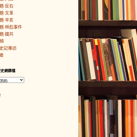
題·反右
題·文革
題·辛亥
題·林彪事件
題·國共
頻
史記專訪
者
歷史網歸檔
者