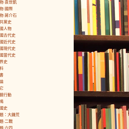
物·袁世凱
物·國際
物·蔣介石
共黨史
國人物
國古代史
國近代史
國現代史
國當代史
界史
料
書
論
它
鏡行動
鳴
國史
題：大饑荒
題·二戰
題·六四