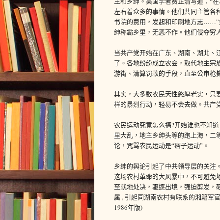
主和乡绅。美国学者费正清写道：“
左右着众多的事情。他们共同主管各
书院的费用，发起和印刷地方志……
绅称霸乡里，无恶不作。他们侵夺穷
当共产党开始在广东、湖南、湖北、
了。各地纷纷成立农会，取代地主宗
游街、清算罚款的手段，直至公审枪
其实，大多数农民天性憨厚老实，只
样的暴烈行动，轻易不会去做。共产
农民运动究竟怎么搞?开始谁也不知
里大乱，地主乡绅头等的跑上海，二
论，咒骂农民运动是“痞子运动”。
乡绅的舆论引起了中共领导层的关注。
这场农村革命的大风暴中，不可避免地
至就地处决，驱逐出境，强迫剪发，
属 , 引起同湖南农村有联系的湘籍
1986年版)