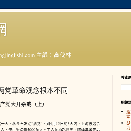
網
jinglishi.com 主編：高伐林
搜索
源于两党革命观念根本不同
明鏡
共产党大开杀戒（上）
經
繁
胡
的这一天，蒋介石发动“清党”，到4月15日的3天内，上海被屠杀
力
0多人，流亡失踪者5000多人。工人领袖赵世炎、陈延年等先后