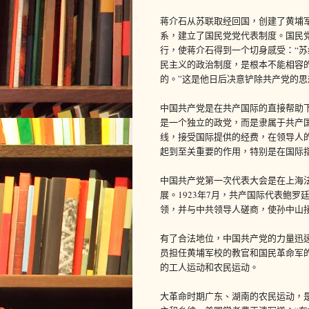
蒋介石从苏联取经回国，创建了黄埔
系，建立了国民党党代表制度。国民
行，使蒋介石得到一个切身感受：“
民主义的政治制度，是根本不能相容
的。”这是他日后决意铲除共产党的思
中国共产党是在共产国际的直接帮助
是一个独立的政党，而是隶属于共产
线，接受国际提供的经费，在领导人
起到至关重要的作用，特别是在国际
中国共产党第一次代表大会是在上海
展。1923年7月，共产国际代表鲍
领，并与中共领导人磋商，使孙中山
有了合法地位，中国共产党的力量迅
员担任黄埔军校的教官和国民革命军
的工人运动和农民运动。
大革命时期广东、湖南的农民运动，