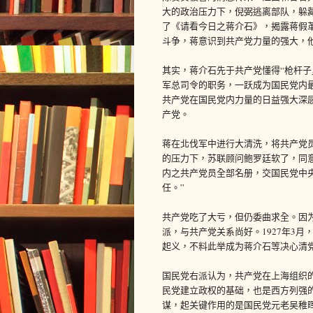
大的政治压力下，倪弼逃离部队，躲
了《请看今日之蒋介石》，揭露蒋假
斗争，蒋意识到共产党力量的强大，
其实，蒋介石先于共产党懂得“枪杆子
军总司令的职务，一跃成为国民党内
共产党在国民党内力量的日益强大深感
产党。
蒋在北伐军中进行大清洗，将共产党
的压力下，苏联顾问鲍罗廷软了，同
内之共产党员全部名册，交国民党中央
任。”
共产党吃了大亏，但仍委曲求全。因
派，与共产党关系尚好。1927年3
起义，不料此举成为蒋介石等决心清
国民党右派认为，共产党在上海组织
民党建立政权的基础，也是西方列强
谋，起关键作用的是国民党元老吴稚