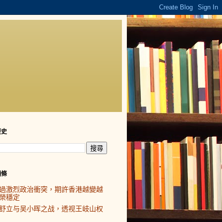
歷史
頭條
過激烈政治衝突，期許香港越變越
榮穩定
舒立与吴小晖之战，透视王岐山权