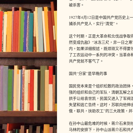
被杀害。
1927年4月12日是中国共产党历
捕杀共产党人，实行“清党”。
这个时期，正是大革命和北伐战争取
然变成仇敌》“冰冻三尺，非一日之寒
内。如果详细叙述，既烦琐又不得要
了工农运动中一系列的冲突。当革命
共产党就不客气了。
国共“分家”是早晚的事
国民党本来是个组织松散的政治团体
强的组织和自己的军队，清朝瓦解之
拱手让给袁世凯，民国又进入了军阀
失望和逃亡告终。这时，苏联向他伸
俄，联共，扶助农工”的三大政策，
在孙中山最危难的时候，蒋介石来到他
马林的安排下，孙中山派蒋介石和共