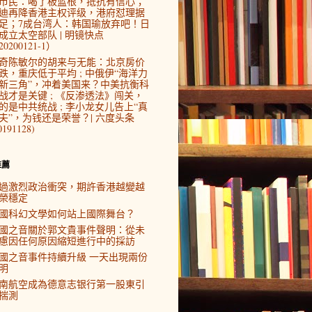
市民：喝了板蓝根，抵抗有信心；
迪再降香港主权评级，港府怼理据
足；7成台湾人：韩国瑜放弃吧！日
成立太空部队 | 明镜快点
0200121-1）
奇陈敏尔的胡来与无能：北京房价
跌，重庆低于平均 ; 中俄伊“海洋力
新三角”，冲着美国来？中美抗衡科
战才是关键 ; 《反渗透法》闯关，
的是中共统战 ; 李小龙女儿告上“真
夫”，为钱还是荣誉？| 六度头条
0191128)
推薦
過激烈政治衝突，期許香港越變越
榮穩定
國科幻文學如何站上國際舞台？
國之音關於郭文貴事件聲明：從未
慮因任何原因縮短進行中的採訪
國之音事件持續升級 一天出現兩份
明
南航空成為德意志银行第一股東引
揣測