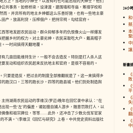
在地方上，当地的小绅士，以及有时也可能出现的大绅士，他们
种公共事务，如修桥梁，设津渡，建围墙和寺庙，筹措学校和
24小
”然而，并非所有的地主乡绅都这么乐善好施，也有一些地主豪
和
人田产，放高利贷，压榨佃户，把持宗祠，勾结官府。
蔡
本
江西等地发起农民运动，群众抑郁多年的仇恨像火山一样爆发
聖
族把握乡村的权力。对土豪劣绅，农民采取吃大户、戴高帽子
中
毙。一时间搞得天翻地覆。
讓
要有几亩田能维持生计，一般不会去造反。特别是打人杀人这
党要发动和组织农民起来反抗地主和官府，是很不容易的。
新書
《
道。只要是造反，把过去的制度全部推翻就是了。这一来搞得乡
敗
等的跑汉口，三等的跑长沙，四等的跑县城。他们到处制造舆
《
平
《
主持湖南农民运动的李维汉(罗迈)晚年在回忆录中承认：“在
失
出现一些‘左’的偏差，诸如擅自捕人游乡，随意罚款打人，以
《
砸佛像和祖宗牌位，等等……此外，还冲击了少数北伐军官家
翻
军官的不满。”(李维汉《回忆与研究》上卷，中共党史资料出版社
《
中