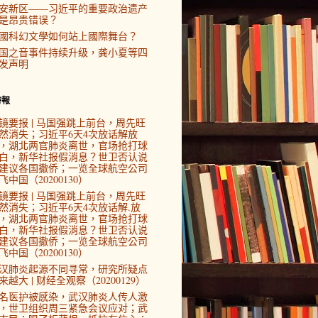
安新区——习近平的重要政治遗产
是昂贵错误？
國科幻文學如何站上國際舞台？
国之音事件持续升级，龚小夏等四
发声明
時報
镜要报 | 马国强跳上前台，周先旺
然消失；习近平6天4次放话解放
，湖北两官肺炎离世，官场抢打球
白，新华社报假消息？世卫否认说
建议各国撤侨；一览全球航空公司
飞中国（20200130）
镜要报 | 马国强跳上前台，周先旺
然消失；习近平6天4次放话解.放
，湖北两官肺炎离世，官场抢打球
白，新华社报假消息？世卫否认说
建议各国撤侨；一览全球航空公司
飞中国（20200130）
汉肺炎起源不同寻常，研究所疑点
来越大 | 财经全观察（20200129）
4名医护被感染，武汉肺炎人传人激
，世卫组织周三紧急会议应对；武