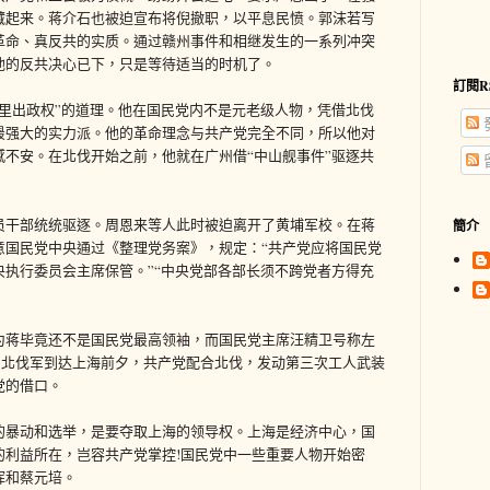
藏起来。蒋介石也被迫宣布将倪撤职，以平息民愤。郭沫若写
革命、真反共的实质。通过赣州事件和相继发生的一系列冲突
他的反共决心已下，只是等待适当的时机了。
訂閱R
里出政权”的道理。他在国民党内不是元老级人物，凭借北伐
最强大的实力派。他的革命理念与共产党完全不同，所以他对
不安。在北伐开始之前，他就在广州借“中山舰事件”驱逐共
员干部统统驱逐。周恩来等人此时被迫离开了黄埔军校。在蒋
簡介
意国民党中央通过《整理党务案》，规定：“共产党应将国民党
执行委员会主席保管。”“中央党部各部长须不跨党者方得充
为蒋毕竟还不是国民党最高领袖，而国民党主席汪精卫号称左
月，北伐军到达上海前夕，共产党配合北伐，发动第三次工人武装
党的借口。
的暴动和选举，是要夺取上海的领导权。上海是经济中心，国
的利益所在，岂容共产党掌控!国民党中一些重要人物开始密
晖和蔡元培。