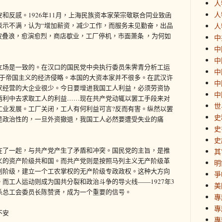
人
人
和反感。1926年11月，上海民族资本家荣宗敬联合同业致函
表示不满，认为“增加薪资，减少工作，而服务未见勤奋，出品
人
波叠浪，愈演愈烈，商店歇业，工厂停机，市面萧条 ，为何如
中
中
中
立场是一致的。在汉口的国民党中央执行委员朱霁青分析工运
中
由于帝国主义的经济侵略。本国的大资本家并不很多。在武汉许
中
家经营的大企业很少。今日要增进我国工人利益，必须劳资协
中
两利中去求取工人的利益……现在共产党动辄以罢工手段来对
世
工业发展。工厂关闭，工人有何利益可言?反而有害。纵然以罢
史
是政治性的，一旦外资撤退，我国工人必然要遭受失业的痛
史
史
在了一起，与共产党产生了矛盾和冲突。国民党的主旨，是推
其
义的资产阶级共和国。而共产党则是按照马列主义无产阶级革
明
削阶级，建立一个工农掌权的无产阶级专政政权。这种大方向
爭
而工人运动则成为国共分裂和政治斗争的导火线——1927年3
美
杀总工会委员长陈赞贤，成为一个重要的信号。
專
專
不安
專