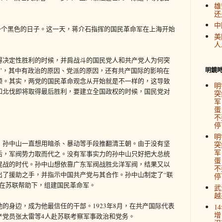
雄
还
中
史上一个黑色的日子。这一天，蒋介石指挥的国民革命军在上海开始
美
人
得决定性胜利的时候，并肩战斗的国民党人和共产党人为何突
”，其中有政治的原因、党派的原因，还有共产国际的影响在
明鏡
领。其实，两党的国民革命观念从开始就是不一样的，这导致
明
和北伐即将取得最后胜利，要建立全国政权的时候，国民党对
突
军
蛋
不
停
明
，孙中山一直想用暗杀、暴动等手段推翻清王朝。由于没有坚
突
军
后，军阀势力取而代之。没有军事实力的孙中山只好把大总统
蛋
混战的时代。孙中山想依靠广东军阀战胜北洋军阀，结果又以
不
出了援助之手，并指示中国共产党与其合作。孙中山制定了“联
停
并在苏联帮助下，组建国民革命军。
武
越
的身边，成为他最信任的干部。1923年8月，在共产国际代表
1
增
产党员张太雷等4人赴苏联考察军事政治和党务。