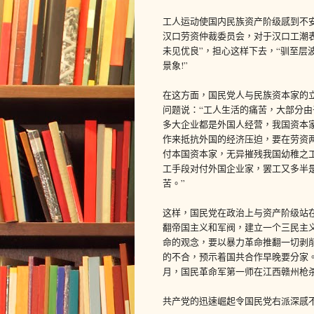
工人运动使国内民族资产阶级感到不安
汉口劳资仲裁委员会，对于汉口工潮
未见优良”，担心这样下去，“驯至层
景象!”
在这方面，国民党人与民族资本家的
问题说：“工人生活的痛苦，大部分
多大企业都是外国人经营，我国资本
作来抵抗外国的经济压迫，要在劳资
付本国资本家，无异摧残我国幼稚之
工手段对付外国企业家，罢工又多半
苦。”
这样，国民党在政治上与资产阶级站
翻帝国主义和军阀，建立一个三民主
命的观念，要以暴力革命推翻一切剥
的不合，预示着国共合作早晚要分家。
月，国民革命军第一师在江西赣州枪
共产党的迅速崛起令国民党右派深感