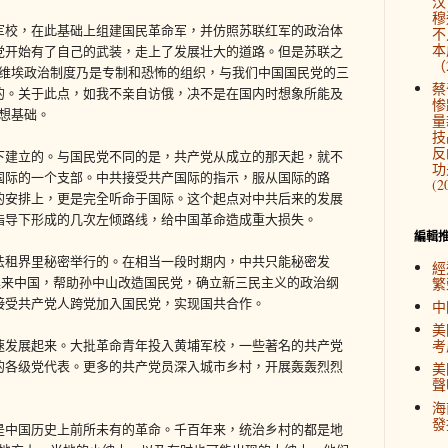
汉
穆
军校，在此基础上组建国民革命军，并仿照苏联红军的政治体
不
本
党开始有了自己的武装，走上了发展壮大的道路。但是苏联之
（2
苏维埃政治制度乃是专制和恐怖的组织，与我们中国国民党的三
蔡
的。关于此点，如我不亲自访俄，决不是在国内时想象所能及
惨
想基础。
量
技
反
下建立的。与国民党不同的是，共产党从成立的那天起，就不
功
国际的一个支部。中共接受共产国际的指示，服从国际的路
(2
的安排上，更是完全听命于国际。这个起点对中共后来的发展
指导下形成的几次左倾路线，给中国革命造成重大损失。
編輯
法租界里秘密举行的。在相当一段时期内，中共只能秘密发
經
罗廷来中国，帮助孙中山改造国民党，确立新三民主义的政治纲
繁
接受共产党人跨党加入国民党，实现国共合作。
中
美
速发展起来。大批革命青年投入黄埔军校，一些著名的共产党
考
的各级党代表。更多的共产党员深入城市乡村，开展轰轰烈烈
美
聲
海
發
是中国历史上前所未有的革命。千百年来，统治乡村的都是地