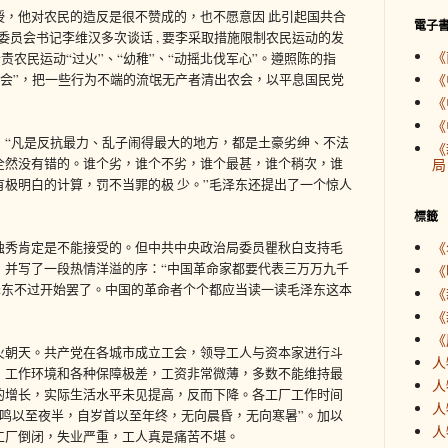
授，他对农民的造反是很不赞成的，也不愿意因 此引起国共合
電子
区委员会书记李维汉多次谈话 , 要李采取措施限制农民运动的发
《
指责农民运动“过火”、“幼稚”、“动摇北伐军心”。遵照陈的指
“洗会”，把一些行为不端的流氓无产者清出农会，以平息国民党
《
《
《
：“凡是反抗最力、乱子闹得最大的地方，都是土豪劣绅、不法
《
全然没有错的。谁个劣，谁个不劣，谁个最甚，谁个稍次，谁
局
极明白的计算，罚不当罪的极 少。”毛泽东还提出了一个惊人
標籤
独秀肯定是不能接受的。但中共中央政治局委员瞿秋白支持毛
《
，并写了一段热情洋溢的序：“中国革命家都要代表三万万九千
《
毛泽东不过开始罢了。中国的革命者个个都应当读一读毛泽东这本
《
《
《
火朝天。共产党在各城市成立工会，领导工人与资本家进行斗
人
，工作环境和各种保障极差，工资非常微薄，多数不能维持最
人
的增长，实际生活水平未见提高，反而下降。各工厂工作时间
人
鸡鸣以至夜半，自岁首以至年终，无向晨昏，无向寒暑”。加以
人
工厂倒闭，失业严重，工人真是痛苦不堪。