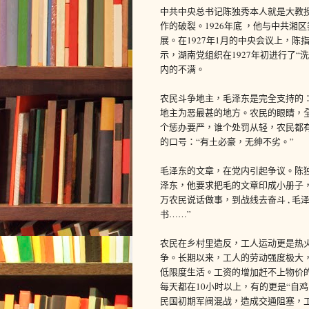
中共中央总书记陈独秀本人就是大教
作的破裂。1926年底 ，他与中共湘
展。在1927年1月的中央会议上，陈
示，湖南党组织在1927年初进行了
内的不满。
农民斗争地主，毛泽东是完全支持的
地主为恶最甚的地方。农民的眼睛，
个惩办要严，谁个处罚从轻，农民都有
的口号：“有土必豪，无绅不劣。”
毛泽东的文章，在党内引起争议。陈
泽东，他要求把毛的文章印成小册子
万农民说话做事，到战线去奋斗 , 
书……”
农民在乡村里造反，工人运动更是热
争。长期以来，工人的劳动强度极大
低限度生活。工资的增加赶不上物价
每天都在10小时以上，有的更是“自
民国初期军阀混战，造成交通阻塞，