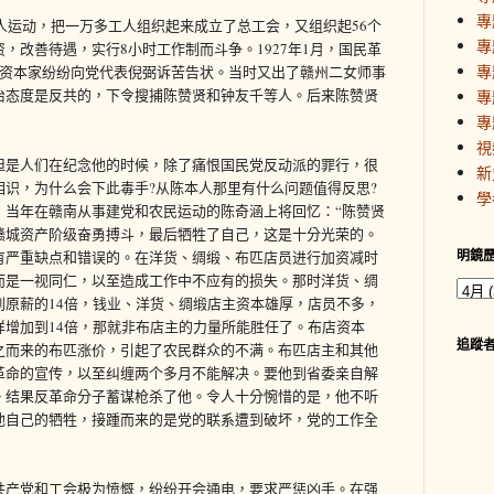
專
工人运动，把一万多工人组织起来成立了总工会，又组织起56个
專
，改善待遇，实行8小时工作制而斗争。1927年1月，国民革
專
和资本家纷纷向党代表倪弼诉苦告状。当时又出了赣州二女师事
治态度是反共的，下令搜捕陈赞贤和钟友千等人。后来陈赞贤
專
專
視
但是人们在纪念他的时候，除了痛恨国民党反动派的罪行，很
新
识，为什么会下此毒手?从陈本人那里有什么问题值得反思?
學
，当年在赣南从事建党和农民运动的陈奇涵上将回忆：“陈赞贤
赣城资产阶级奋勇搏斗，最后牺牲了自己，这是十分光荣的。
明鏡
有严重缺点和错误的。在洋货、绸缎、布匹店员进行加资减时
而是一视同仁，以至造成工作中不应有的损失。那时洋货、绸
到原薪的14倍，钱业、洋货、绸缎店主资本雄厚，店员不多，
样增加到14倍，那就非布店主的力量所能胜任了。布店资本
追蹤
之而来的布匹涨价，引起了农民群众的不满。布匹店主和其他
革命的宣传，以至纠缠两个多月不能解决。要他到省委亲自解
。结果反革命分子蓄谋枪杀了他。令人十分惋惜的是，他不听
他自己的牺牲，接踵而来的是党的联系遭到破坏，党的工作全
共产党和工会极为愤慨，纷纷开会通电，要求严惩凶手。在强