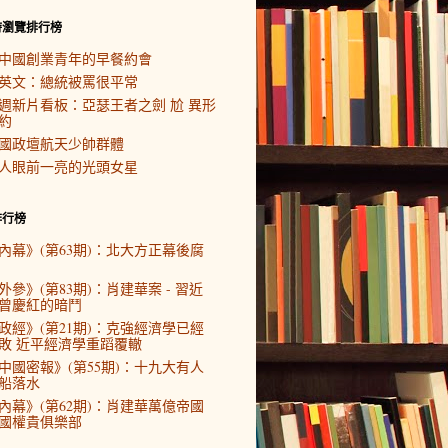
時瀏覽排行榜
中國創業青年的早餐約會
英文：總統被罵很平常
週新片看板：亞瑟王者之劍 尬 異形
約
國政壇航天少帥群體
人眼前一亮的光頭女星
排行榜
內幕》(第63期)：北大方正幕後腐
外參》(第83期)：肖建華案 - 習近
曾慶紅的暗鬥
政經》(第21期)：克強經濟學已經
敗 近平經濟學重蹈覆轍
中國密報》(第55期)：十九大有人
船落水
內幕》(第62期)：肖建華萬億帝國
國權貴俱樂部