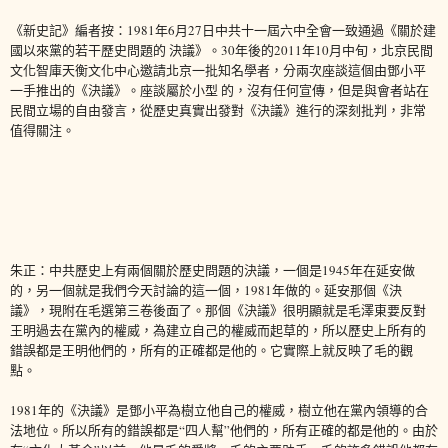
《新史記》
編者按：1981年6月27日中共十一屆六中全會一致通過《關於建
國以來黨的若干歷史問題的 決議》。30年後的2011年10月中旬，北京民間
文化智庫天衡文化中心邀請北京一批知名學者，分兩次座談這個由鄧小平
一手推出的《決議》。座談屬於小型 的，沒有任何宣傳，但是與會者站在
民間立場的自由發言，從歷史真實出發對《決議》進行的深刻批判，非常
值得關注。
朱正：中共歷史上有兩個關於歷史問題的決議，一個是1945年在延安做
的，另一個就是我們今天討論的這一個，1981年做的。延安那個《決
議》，現附在毛選第三卷後面了。那個《決議》很明顯就是毛澤東要反對
王明過去在黨內的權威，為建立自己的權威而起草的，所以歷史上所有的
錯誤都是王明他們的，所有的正確都是他的。它實際上就反映了毛的觀
點。
1981年的《決議》是鄧小平為樹立他自己的權威，樹立他在黨內領導的合
法地位。所以所有的錯誤都是“四人幫”他們的，所有正確的都是他的。由於