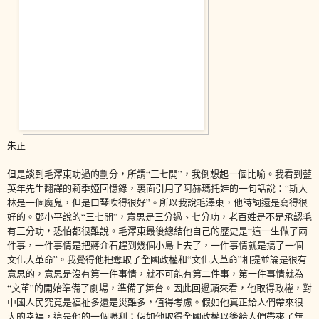
朱正
但是談到毛澤東功過的劃分，所謂“三七開”，我倒想起一個比喻。我看到藍
英年先生翻譯的莉季婭回憶錄，裏面引用了阿赫瑪托娃的一句話說：“斯大
林是一個魔鬼，但是口琴吹得很好”。所以我說毛澤東，他詩詞還是寫得很
好的。鄧小平說的“三七開”，意思是三分過、七分功，老百姓是不是承認毛
有三分功，恐怕都很難說。毛澤東最後總結他自己的歷史是“這一生做了兩
件事，一件事情是把蔣介石趕到幾個小島上去了，一件事情就是搞了一個
文化大革命”。我覺得他把奪取了全國政權和“文化大革命”相提並論是很有
意思的，意思是沒有第一件事情，就不可能有第二件事，第一件事情就為
“文革”的開始準備了劇場，準備了舞台。因此回過頭來看，他取得政權，對
中國人民究竟是福祉多還是災難多，值得考慮。假如他真正給人們帶來很
大的幸福，這是他的一個勝利；假如他取得全國政權以後給人們帶來了無