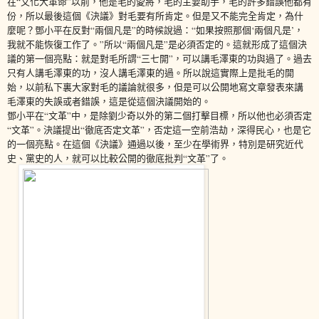
在“文化大革命”以前，他是毛的愛將，毛的主要助手，毛的許多錯誤他都有
份，所以最後這個《決議》對毛要有所肯定。但是又不能完全肯定，為什
麼呢？鄧小平在反對“兩個凡是”的時候說過：“如果按照那個‘兩個凡是’，
我就不能恢復工作了。”所以“兩個凡是”是必須否定的。這就形成了這個決
議的第一個亮點：就是對毛所謂“三七開”，可以講毛澤東的功與過了。過去
只有人講毛澤東的功，沒人講毛澤東的過。所以說這實際上是批毛的開
始，以前私下裏大家對毛的議論就很多，但是可以公開地寫文章發表來講
毛澤東的失誤或者錯誤，這是從這個決議開始的。
鄧小平在“文革”中，是除劉少奇以外的第二個打擊目標，所以他也必須否定
“文革”。決議提出“徹底否定文革”，否定這一空前浩劫，深得民心，也是它
的一個亮點。在這個《決議》通過以後，至少在學術界，特別是研究近代
史、黨史的人，就可以比較公開的徹底批判“文革”了。