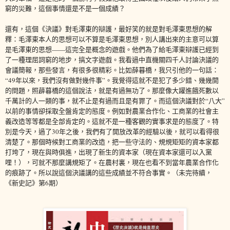
窮的災難，這個事情還是不是一個成績？
還有，這個《決議》對毛澤東的辯護，最好笑的就是對毛澤東思想的解
釋：毛澤東本人的思想可以不算是毛澤東思想，別人講出來的主意可以算
是毛澤東的思想——這完全是概念的遊戲。他們為了給毛澤東辯護已經到
了一種理屈詞窮的地步，搞文字遊戲。我看過中直機關四千人討論決議的
會議簡報，那些發言，有很多很精彩。比如薛暮橋，我只引他的一句話：
“49年以來，我們沒有做對幾件事”。我覺得這就不是犯了多少錯、幾幾開
的問題，照薜暮橋的這個說法，就是有過無功了。那麼像大躍進餓死數以
千萬計的人一類的事，就不止是有過而且是有罪了。而這個決議對於“八大”
以前的事情卻採取全盤肯定的態度。例如對農業合作化、工商業的社會主
義改造等等都是全部肯定的。這就不是一種客觀的實事求是的態度了。特
別是今天，過了30年之後，我們有了開放改革的經驗以後，就可以看得很
清楚了。那個時候對工商業的改造，把一些守法的、規規矩矩的資本家都
打垮了，現在與時俱進，出現了新生的資本家（現在資本家還可以入黨
哩！），可就不那麼講規矩了。在農村裏，現在也看不到當年農業合作化
的痕跡了。所以說這個決議講的這些成績並不符合事實。（未完待續，
《新史記》第6期）