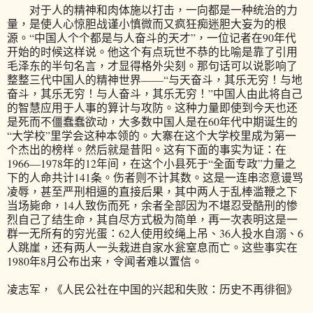
对于人的精神和肉体施以打击，一向都是一种统治的力
量，是使人心惊胆战谨小慎微而又疯狂痴迷胆大妄为的根
源。“中国人个个都是与人奋斗的天才”，一位记者在90年代
开始的时候这样说。他这个有点玩世不恭的比喻是靠了引用
毛泽东的半句名言，才显得格外尖刻。那句话可以说影响了
整整三代中国人的精神世界——“与天奋斗，其乐无穷！与地
奋斗，其乐无穷！与人奋斗，其乐无穷！”中国人由此将自己
的智慧应用于人事的算计与攻防。这种力量即使到今天也还
是死而不僵蠢蠢欲动，大多数中国人是在60年代中期诞生的
“大学校”里学会这种本领的。大寨在这个大学校里成为第一
个杰出的榜样。然后就是昔阳。这有下面的事实为证：在
1966—1978年的12年间，在这个小县死于“全面专政”力量之
下的人命共计141条。伤者则不计其数。这是一连串恣意谩骂
凌辱，甚至严刑相逼的直接后果，其中两人于乱棒滥鞭之下
当场毙命，14人致伤而死，余者全部因为不堪忍受酷刑的惨
烈自己了结生命，其自尽方式极为简单，再一次表明这是一
群一无所有的穷光蛋：62人使用绞绳上吊、36人投水自溺、6
人跳崖，还有两人一头栽进自家水瓮窒息而亡。这些事实在
1980年8月公布出来，令闻者难以置信。
凌志军，《人民公社在中国的兴起和失败：历史不再徘徊》