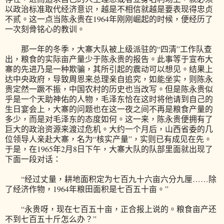
以政治标准取代经济意识，越是不相信就越是要表现得忠贞
不贰。这一点当陈永贵在1964年刚刚崛起的时候，便经历了
一次刻骨铭心的教训。
那一年的冬季，大寨大队被上级派驻的“四清”工作队查
出，粮食的实际亩产量少于陈永贵的报告。此事等于宣布大
寨的先进乃是一种欺骗，其所引起的震动可以想见。结果上
达中央政府，导致周恩来总理亲自追究，如能坐实，则陈永
贵定然一蹶不振，中国农村的历史也当改写。但是陈永贵似
乎是一个天助神佑的人物，毛泽东恰在这时将他请到自己的
生日宴会上，大寨的问题也在这一夜之间不再是粮食产量的
多少，而是对毛泽东的态度如何。这一来，陈永贵便拥有了
巨大的政治资源来渡过危机。大约一个月后，山西省委的几
位领导人亲赴大寨，名为“核实产量”，实则已有成见在先。
于是，在1965年2月8日下午，大寨大队的队部里面就出现了
下面一段对话：
“经过丈量，耕地面积定为七百九十六亩六分九厘……除
了经济作物，1964年粮田面积是七百五十亩。”
“永贵呀，现在七百五十亩，正合报上说的。粮食亩产还
不到七百五十斤怎么办？”