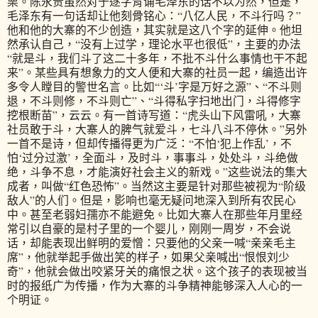
栗。陈永贵虽然对于逐字背诵毛泽东的话不以为然，但是，
毛泽东有一句话却让他刻骨铭心：“八亿人民，不斗行吗？”
他和他的大寨的不少创造，其实就是这八个字的延伸。他坦
然承认自己，“没有上过学，理论水平也很低”，主要的办法
“就是斗，我们斗了这二十多年，不批不斗什么事情也干不起
来”。某些具有想象力的文人便和大寨的社员一起，编造出许
多令人瞠目的警世名言。比如“‘斗’字是万好之源”、“不斗则
退，不斗则修，不斗则亡”、“斗得私字扫地出门，斗得修字
挖根断苗”，云云。有一首诗写道：“虎头山下风雷吼，大寨
社员敢于斗，大寨人的脾气就爱斗，七斗八斗不停休。”另外
一首不是诗，但却传播得更为广泛：“不怕‘犯上作乱’，不
怕‘过分过激’，全面斗，及时斗，事事斗，处处斗，斗绝做
绝，斗争不息，才能演好社会主义的新戏。”这些说法的集大
成者，叫做“红色恐怖”。当然这主要是针对那些被视为“阶级
敌人”的人们。但是，影响也毫无疑问地深入到所有农民心
中。甚至老弱妇孺亦不能避免。比如大寨人在那些年月里经
常引以自豪的是村子里的一个婴儿，刚刚一周岁，不会说
话，却能表现出鲜明的爱憎：只要他的父亲一喊“亲亲毛主
席”，他就举起手做出笑的样子，如果父亲喊出“恨恨刘少
奇”，他就会做出咬紧牙关的痛恨之状。这个孩子的表现被当
时的报纸广为传播，作为大寨的斗争精神能够深入人心的一
个明证。