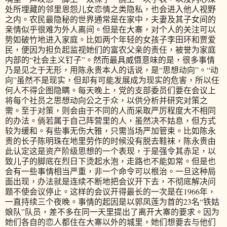
处所埋藏的邻里恩怨儿女恋情之类隐私，也会进入他人视野
之内。农民最隐秘的世界通常是在家中，夫妻及其子女间的
亲情似乎很难为外人离间。但是在大寨，对个人的关注可以
势如破竹地进入家庭。比如两个年轻的女孩子李田环和贾爱
民，便因为担负起监视她们的富农父亲的责任，被誉为家庭
内部的“社会主义钉子”。然而最具威慑意味的是，很多事情
乃是见之于无形，用陈永贵本人的话说，是“思想动向”。“动
向”虽然不是现实，但却有可能发展成为现实的危害，所以任
何人不得企图隐瞒。每天晚上，党的支部委员们要在会议上
将每个社员之思想动向公之于众，以供分析并研究对策之
需。至于对策，则会由于不同的人而采取严厉程度大不相同
的办法。倘若属于自己阵营里的人，虽然决不姑息，但方式
较为缓和。有些事无伤大雅，只需当场严加管束。比如陈永
贵的长子陈明珠在地里劳作的时候没有脱去鞋袜，陈永贵由
此认定这是资产阶级思想的一个表现，于是强令其赤足，以
致儿子的脚底在烈日下烫起水泡，走路也不能如常。但是也
会有一些事情相当严重，非一个命令可以根治。一旦这种局
面出现，办法就是连续不断地把会议开下去，不彻底解决问
题不使会议停止。这样的会议开得最长的一次是在1966年，
一直持续三个夜晚。事情的起因是以郭凤莲为首的23名“铁姑
娘队”队员，差不多在同一天里提出了离开大寨的要求。因为
她们各自的恋人都住在大寨以外的城里，她们想要去与他们