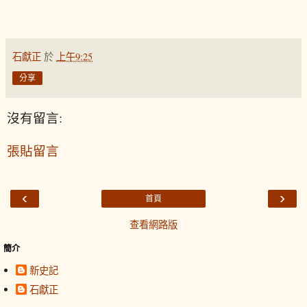
石獻正
於
上午9:25
分享
沒有留言:
張貼留言
‹
›
首頁
查看網路版
簡介
新史記
石獻正