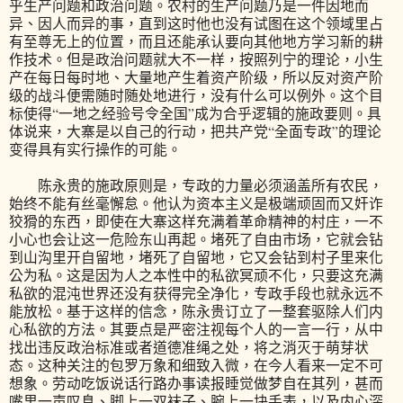
乎生产问题和政治问题。农村的生产问题乃是一件因地而
异、因人而异的事，直到这时他也没有试图在这个领域里占
有至尊无上的位置，而且还能承认要向其他地方学习新的耕
作技术。但是政治问题就大不一样，按照列宁的理论，小生
产在每日每时地、大量地产生着资产阶级，所以反对资产阶
级的战斗便需随时随处地进行，没有什么可以例外。这个目
标使得“一地之经验号令全国”成为合乎逻辑的施政要则。具
体说来，大寨是以自己的行动，把共产党“全面专政”的理论
变得具有实行操作的可能。
陈永贵的施政原则是，专政的力量必须涵盖所有农民，
始终不能有丝毫懈怠。他认为资本主义是极端顽固而又奸诈
狡猾的东西，即使在大寨这样充满着革命精神的村庄，一不
小心也会让这一危险东山再起。堵死了自由市场，它就会钻
到山沟里开自留地，堵死了自留地，它又会钻到村子里来化
公为私。这是因为人之本性中的私欲冥顽不化，只要这充满
私欲的混沌世界还没有获得完全净化，专政手段也就永远不
能放松。基于这样的信念，陈永贵订立了一整套驱除人们内
心私欲的方法。其要点是严密注视每个人的一言一行，从中
找出违反政治标准或者道德准绳之处，将之消灭于萌芽状
态。这种关注的包罗万象和细致入微，在今人看来一定不可
想象。劳动吃饭说话行路办事读报睡觉做梦自在其列，甚而
嘴里一声叹息、脚上一双袜子、腕上一块手表，以及内心深