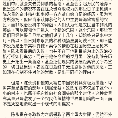
姓们中间就会失去受仰慕的基础，甚至会引起万民的唾弃。
但是这样的情况不曾在陈永贵夺取权力的那些日子里见到。
陈永贵的奋斗精神和率领一方赤贫自给自足的经历，虽为官
方所张扬，但应当承认仰慕他的人中主要是渴望富裕的农
民，而非政治投机中的帮凶。人们认为他是农民当中非凡的
英雄，可以带领他们进入一个新的乐园。这个乐园，那些官
员们已经信誓旦旦地对他们说了十几年，却始终只是水中之
月。所以，当日对陈永贵的种种颂扬虽属阿谀不实，却不能
不说乃是出于某种真诚。类似的情形在我国历史上屡见不
鲜。陈永贵最后的失败，也并不在于他到目前为止的政治投
机行径如何卑劣，而在于他在今后的岁月里，没有能够在历
史上开拓出一条新路，甚至还使现实的发展距离农民所希望
的一切日益遥远。农民在日后终于无法忍耐对他的厌恶，正
如现在抑制不住对他的崇敬，是出于同样的理由。
但是，陈永贵和他的大寨在中国农村具有极为愚蠢、卑
劣甚至是野蛮的影响，则属无疑。这些东西不仅属于这个小
小的村庄，也属于把它推向社会潮头的那个时代。这种背景
充其量只是激发了一个农民传统精神世界里阴暗的一面，而
不是凭空地造就出一个现代的阴谋家。
陈永贵在夺取权力之后采取了两个重大步骤，仍然不外