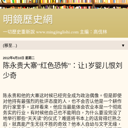
明鏡歷史網
一切歷史重新說 www.mingjinglishi.com 主編：高伐林
▼
2012年4月10日 星期二
陈永贵大寨“红色恐怖”：让1岁婴儿恨刘
少奇
陈永贵和他的大寨这时候已经完全成为政治偶像。但是即使
对他持有最强烈的批评态度的人，也不会否认他是一个耕作
的行家里手。这样看来，他应当最能体会农业本是一个彻底
务实的行业。有时候他自己也不能明白，为什么要没完没了
地举行那些“天天读”的仪式？难道将书本上的话背得烂熟之
后，就真能产生无往不胜的奇效？他本人自幼与文字无缘，