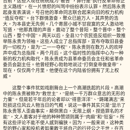
台前，这些人现在统统成为“被告”，罪行是“执行反革命修正
主义路线”，在一片愤怒的叫骂中纷纷表示认罪。然后陈永贵
起身发表演说，号召他的革命同志联合起来向旧的权力机构
“造反夺权”。台下群情激奋，聚众已逾万人，其声势的浩
大，为本县史无先例。几个寄居小城不甘寂寞的文人激动地
写道，“他那真理的声音，震动了整个昔阳，整个晋中，整个
山西，整个中国”。两天以后，全县32个农民造反组织一致推
举陈永贵为领袖。这些人成立了总指挥部，宣布夺取旧县委
的一切权力，是为“二一一夺权”，陈永贵则在数万人的欢呼
声中成为总指挥。两个月后，这个临时性的指挥中心为一种
新的权力机构取代，陈永贵成为县革命委员会主任和省革命
委员会副主任。他曾经野心勃勃地说过“打倒皇帝做皇帝”，
现在，仅仅两个月里，他便在这个内陆省份拥有了无上权
威。
这整个事件犹如戏剧舞台上一个高潮迭起的片段。高潮
中的陈永贵被称为“救世主”，“是统一千万群众意志的无形的
力量”。但是若干年后的论者却以“得意洋洋”、“踌躇满志”来
贬损这位风云人物当日的气概，说这一事件其实只是“显示了
陈永贵等人歪曲事实，颠倒黑白，无限上纲，捏造罪名的才
能”，文人墨客对于他的种种赞颂则属于“肉麻”和“狂妄”。所
有这些评论不能不使人感到褊狭。因为，一般来说，这种类
型的野心家和投机者如果敢于将自己的行径公之于世，在百