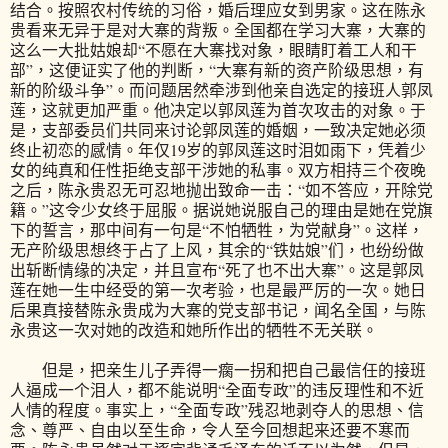
结合。按照农村传统的习俗，婚后理应女到男家。这在陈永
贵看来无异于是对大寨的背叛。全国都在学习大寨，大寨的
这么一大批姑娘却“不愿在大寨找对象，眼睛盯着工人和干
部”，这便证实了他的判断，“大寨有新的资产阶级思想，有
新的阶级斗争”。而问题居然牵涉到他亲自选定的接班人郭凤
莲，这就更加严重。他决定以郭凤莲为首次攻击的对象。于
是，支部委员们共同来讨论郭凤莲的婚姻，一致决定她必须
终止初恋的感情。年仅19岁的郭凤莲这时泪如雨下，凭着少
女的纯真和任性拒绝支部干涉她的私事。双方相持三个夜晚
之后，陈永贵忍无可忍地抛出致命一击：“如不答应，开除党
籍。”这令少女终于屈服。据说她说服自己的理由是她在党旗
下的誓言，那中间有一句是“不怕牺牲，为党献身”。这样，
无产阶级思想终于占了上风，其余的“铁姑娘”们，也纷纷做
出斩断情缘的决定，并且宣布“死了也不出大寨”。这是郭凤
莲在她一生中经受的第一次考验，也是最严厉的一次。她日
后果真接替陈永贵成为大寨的党支部书记，闻名全国，与陈
永贵这一次对她的改造和她所作出的牺牲不无关联。
但是，把亲生儿子弄得一瘸一拐和把自己最信任的接班
人逼成一个泪人，都不能说明“全面专政”的违反理性和不近
人情的程度。事实上，“全面专政”残忍地剥夺人的思想、信
念、尊严、自由以至生命，令人至今回想起来还要不寒而