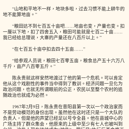
“山地和平地不一样，地块多啦，过去习惯不能上耕牛的
地不能算地亩。”
“粮田达不到七百五十亩吧……地亩也变，产量也变。扣
一厘以下地，扣了四舍五入，粮田可能就是七百二十亩……
我已经给总理说，大寨的产量还在八百斤以上。”
“在七百五十亩中扣去四十五亩……”
“给参观人员说，粮田七百零五亩，粮食总产五十六万八
千斤，亩产八百零五斤。”
陈永贵就这样安然地渡过了他的第一个危机。可以肯定
他从这个戏剧性的事件当中得到了教训。经济问题一旦化为
政治问题，也就无所谓眼前的公正，农民以至整个农村的追
随政治也就成为必然。
1967年2月9日，陈永贵在昔阳县第一次以一个政治家而
不是劳动模范的身份出现。虽然他在这时还只是一个大队的
负责人，但是他的声望已经足以号令全县。他在县城中心的
广场主持了群众集会，他原来的上级中至少有七人也被叫到