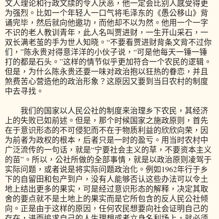
文人理论和行政文牍的令人厌恶，他一定会比别人感受得更
为强烈。比如一个年轻人一口气将毛泽东的《愚公移山》背
诵完毕，然后就向他邀功，而他却不以为然。他用一个一字
不识的老人教训青年，此人名叫贾进财，一生开山采石，一
双长满老茧的手为世人知晓。“不要看贾进财背条文背不过你
们，”陈永贵对得意洋洋的小伙子说，“可是他每天一锤一锤
打的都是石头。”这样的情节似乎更加符合一个农民的逻辑。
但是，为什么陈永贵还要一味对政治抱以狂热的眷恋，并且
煞费苦心营造他的政治形象？这原因又要到当日农村的制度
中去寻找。
我们的国家以人民公社的制度来治理乡下农民，其经济
上的失败已如前述。但是，那个时候国家之施政原则，首先
在于意识形态的不可侵犯而不在于物质利益的欣欣向荣，因
为前者为政权的根本，后者只是一时的盈亏。用当时农村中
广泛流传的一句话，就是“宁要社会主义的草，不要资本主义
的苗”。所以，公社所做的全部事情，就是以政治原则凌驾于
实际问题，或者说是将实际问题政治化。例如1962年行于乡
下的自留田和包产到户，没有人能够否认这些办法可以令土
地上结出更多的果实，可是经过意识形态的解释，决定其取
舍的要点就不是土地上的果实而是它所包含的反人民公社倾
向。正是由于这样的原因，任何农民想要向社会证明自己的
存在，进而追求自己的人生理想或者立身名利场上，就必须