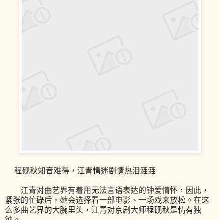
程砚秋知音难得，江青情迷剧情热泪涟涟
江青对曲艺界有着用无法言语表达的钟爱情怀，因此，
紧张的忙碌后，她会选择看一部电影、一场戏来放松。在这
么多曲艺界的大腕里头，江青对京剧大师程砚秋是情有独
钟。