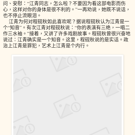
问、安慰：“江青同志，怎么啦？不要因为看这部电影而伤
心，这样对你的身体是很不利的。”一再劝说，她既不说话，
也不停止流眼泪。
江青为何对程砚秋如此喜欢呢？据说程砚秋认为江青是一
个“知音”。有次江青对程砚秋说：“你的表演有三绝，一唱二
作三水袖。”接着，又讲了许多戏剧故事。程砚秋曾很兴奋地
说过：江青确实是一个知音。这里，程砚秋说的是实话。政
治上江青是罪犯，艺术上江青是个内行。