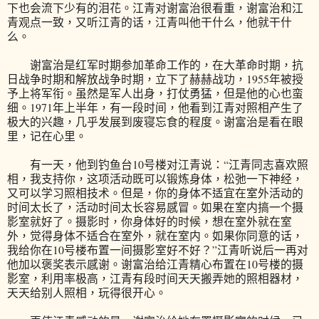
下也会流下少有的泪花。江青对谢富治很看重，谢富治和江
青观点一致，又听江青的话，江青叫他干什么，他就干什
么。
谢富治是红军时期参加革命工作的，在大革命时期，抗
日战争时期和解放战争时期，立下了赫赫战功，1955年被授
予上将军衔。虽然是军人出身，打仗勇猛，但是他的心也蛮
细。1971年上半年，有一段时间，他看到江青对照相产生了
极大的兴趣，几乎发展到废寝忘食的程度。谢富治是看在眼
里，记在心里。
有一天，他到钓鱼台10号楼对江青说：“江青同志喜欢照
相，我支持你，这项活动既可以锻炼身体，松弛一下神经，
又可以学习照相技术。但是，你的身体不适宜在室外活动的
时间太长了，活动时间太长容易感冒。如果在室内搞一个摄
影室就好了。摄影时，你身体好的时候，想在室外就在室
外，觉得身体不适合在室外，就在室内。如果你同意的话，
我给你在10号楼布置一间摄影室好不好？”江青听说后一再对
他加以褒奖表示感谢。谢富治给江青精心布置在10号楼的摄
影室，利用率极高，江青有段时间天天搬弄她的照相器材，
天天给别人照相，玩得很开心。