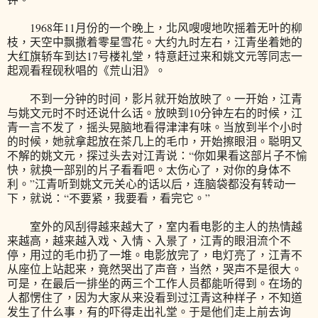
1968年11月份的一个晚上，北风嗖嗖地吹摇着无叶的柳
枝，天空中飘撒着零星雪花。大约九时左右，江青坐着她的
大红旗轿车到达17号楼礼堂，特意赶过来和姚文元等同志一
起观看程砚秋唱的《荒山泪》。
不到一分钟的时间，影片就开始放映了。一开始，江青
与姚文元时不时还说什么话。放映到10分钟左右的时候，江
青一言不发了，摇头晃脑地看得津津有味。当放到半个小时
的时候，她就拿起放在茶几上的毛巾，开始擦眼泪。聪明又
不解的姚文元，探过头去对江青说：“你如果看这部片子不愉
快，就换一部别的片子看看吧。太伤心了，对你的身体不
利。”江青听到姚文元关心的话以后，连脑袋都没有转动一
下，就说：“不要紧，我要看，看完它。”
室外的风刮得越来越大了，室内看电影的主人的热情越
来越高，越来越入戏、入情、入景了，江青的眼泪流个不
停，用过的毛巾扔了一堆。电影放完了，电灯亮了，江青不
从座位上站起来，竟然哭出了声音，当然，哭声不是很大。
可是，在最后一排坐的两三个工作人员都能听得到。在场的
人都愣住了，因为大家从来没看到过江青这种样子，不知道
发生了什么事，有的吓得走出礼堂。于是他们走上前去询