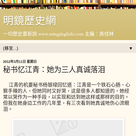
明鏡歷史網
一切歷史重新說 www.mingjinglishi.com 主編：高伐林
▼
2012年3月11日 星期日
秘书忆江青：她为三人真诚落泪
江青的机要秘书杨银禄回忆道：江青是一个铁石心肠、心
狠手辣的人，但她同时又好哭，这是很多人都知道的，她经
常以哭作为一种手段，以实现和达到她这样或那样的目的。
但我在她身边工作的几年里，有三次看到她真诚地伤心流眼
泪。