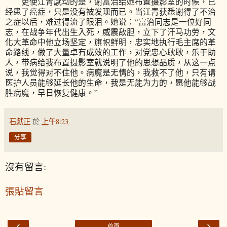
更使江青感动的是，谢富治给她布置摄影室的时候，已
经患了癌症，只是没有被发现而已。当江青获悉谢得了不治
之症以后，难过得流了眼泪。她说：“富治同志是一位好同
志，在战争年代出生入死，威震敌胆，立下了汗马功劳，文
化大革命中他立场坚定，旗帜鲜明，忠实地执行毛主席的革
命路线，做了大量卓有成效的工作，对党忠心耿耿，乐于助
人，带病给我布置摄影室就说明了他的思想品质，从这一点
说，我觉得对不住他。病魔是无情的，我救不了他，只有请
医护人员能够延长他的生命，我是无能为力的，愿他能够战
胜病魔，早日恢复健康。”
石獻正
於
上午8:23
分享
沒有留言:
張貼留言
‹
›
首頁