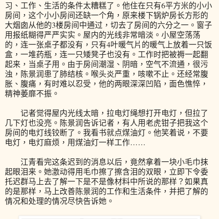
习、工作、生活的条件太糟糕了。他住在只有6平方米的小小
房间，这个小小房间还缺一个角，原来楼下锅炉房长方形的
大烟囱从他的3楼房间中通过，切去了房间的六分之一。窗子
用报纸糊得严严实实。屋内的光线非常暗淡。小屋空荡荡
的，连一张桌子都没有，只有4叶暖气片的暖气上放着一只饭
盒，一堆药瓶，连一只矮凳子也没有。工作时把被褥一起翻
起来，当桌子用。由于房间潮湿、阴暗，空气不流通，很污
浊，陈景润患了肺结核。喉头炎严重，咳嗽不止。还经常腹
胀、腹痛，有时难以忍受，他的两眼深深凹陷，面色憔悴，
精神萎靡不振。
记者觉得屋内光线太暗，拉电灯绳想打开电灯，但拉了
几下灯也没亮。陈景润告诉记者，有人用老虎钳子把我这个
房间的电灯线铰断了。我看书就点煤油灯。他笑着说，不要
电灯，电灯麻烦，用煤油灯一样工作……
江青看完这条迟到的消息以后，竟然拿着一块小毛巾抹
起眼泪来。她激动得用毛巾擦了擦含泪的双眼，立即下令委
托迟群马上去了解一下是不是像材料中所说的那样？如果真
的是那样，马上改善陈景润的工作和生活条件，并把了解的
情况和处理的情况尽快告诉她。