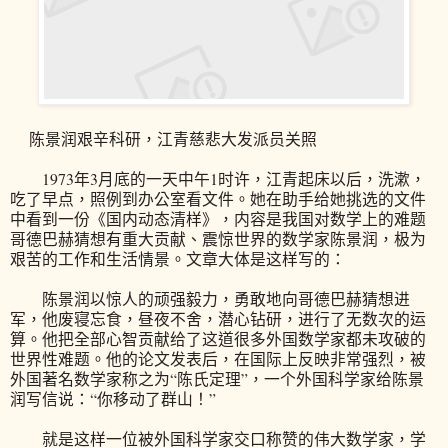
陈景润艰辛科研，江青慈悲大发派员关照
1973年3月底的一天中午1时许，江青起床以后，洗漱，
吃了早点，照例到办公室看文件。她在助手给她挑选的文件
中看到一份《国内动态清样》，内容是我国对数学上的难题
哥德巴赫猜想有重大贡献、震惊世界的数学家陈景润，极为
艰苦的工作和生活情景。文章大体是这样写的：
陈景润以惊人的顽强毅力，勇敢地向哥德巴赫猜想进
军，他废寝忘食，昼夜不舍，潜心钻研，进行了无数次的运
算。他把全部心智贡献给了这道很多外国数学家都未攻破的
世界性难题。他的论文发表后，在国际上反映非常强烈，被
外国著名数学家称之为“陈氏定理”，一个外国科学家给陈景
润写信说：“你移动了群山！”
就是这样一位被外国科学家交口称赞的伟大数学家，学