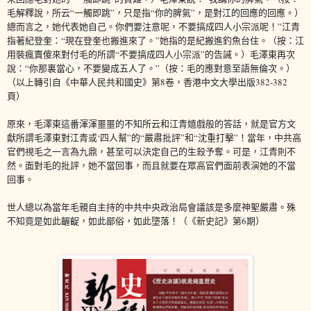
毛解釋說，所云“一觸即跳”，只是指“你的脾氣”，是對江的回應的回應。）
總而言之，她代表她自己。你們要注意呢，不要搞成四人小宗派呢！”江青
指著紀登奎：“現在登奎也搬進來了。”她指的是紀搬進釣魚台住。（按：江
用裝瘋賣傻來對付毛的所謂“不要搞成四人小宗派”的告誡。）毛澤東再次
說：“你那裏當心，不要變成五人了。”（按：毛的應對意至語無倫次。）
（以上轉引自《中華人民共和國史》第8卷，香港中文大學出版382-382
頁）
原來，毛澤東這番渾渾噩噩的不知所云和江青嬉戲般的答話，就是官方文
獻所謂毛澤東對江青或‘四人幫”的“嚴肅批評”和“沈重打擊”！當年，中共高
官們視毛之一言為九鼎，甚至可以決定自己的生殺予奪。可是，江青則不
然。面對毛的批評，她不當回事，而且就要在眾高官們面前表演她的不當
回事。
世人總以為當年毛親自主持的中共中央政治局會議該是多麼神聖嚴肅。殊
不知竟是如此齷齪，如此鄙俗，如此墮落！（《新史記》第6期）