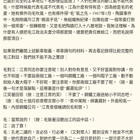
己處於完全的主宰地位。毛即便這麼說了，人們也無法判斷江能不能代表
毛，什麼時候能代表毛或不代表毛。江為什麼有恃有恐，因為她是毛的老
婆，她有條件向毛吹風，也有條件得“毛”氣之先。1967年1月，陶鑄事件
中，毛剛剛痛斥江青“眼高手低”，無組織無紀律，拉陳伯達“一個常委打倒
另一個常委”。但轉眼間，又是毛把陶鑄打入十八層地獄。我無法理解，為
什麼有人總把毛江政治夫妻分得那麼開，總要把責任推給江，而把毛說得
那麼清白。
如果我們離開上述斷章取義，尋章摘句的材料，再去看記錄得比較完整的
毛江對話，我們就不能不為之驚訝：
毛對江：江青同志你要注意呢！別人對你有意見，又不好當面對你講，你
也不知道。不要設兩個工廠，一個叫鋼鐵工廠，一個叫帽子工廠，動不動
就給人戴大帽子。不好呢，要注意呢。你那兩個工廠不要了呢。（按，最
後一句才是落腳點，這哪裏是什麼“嚴肅批評”！）
江笑著回答（按：注意江青的笑）：不要了。鋼鐵工廠送給小平同志吧。
（按：毛在七個月前曾贈言鄧小平：“柔中寓剛，綿裏藏針。外面和氣一
點，內部鋼鐵公司。”江青意借機調侃毛和鄧。）
毛：當眾說的！（按：毛裝著沒聽出江的話中話。）
江：說了算！
毛：孔老二講的，言必信，行必果。（又對眾人）聽到沒有？她並不代表
我，她代表她自己。對她也要一分為二，一部分是好的，一部分是不大好