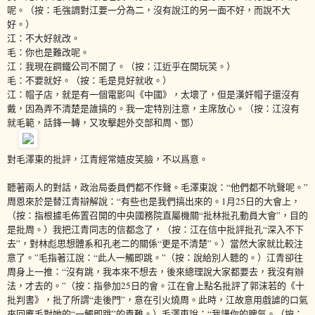
呢。（按：毛強調對江要一分為二，沒有說江的另一面不好，而說不大
好。）
江：不大好就改。
毛：你也是難改呢。
江：我現在鋼鐵公司不開了。（按：江近乎在開玩笑。）
毛：不要就好。（按：毛是見好就收。）
江：帽子店，就是有一個電影叫《中國》，太壞了，但是漢奸帽子還沒有
戴，因為弄不清楚是誰搞的。我一定特別注意，主席放心。（按：江沒有
就毛範，話鋒一轉，又攻擊起外交部和周、鄧）
對毛澤東的批評，江青經常嬉皮笑臉，不以爲意。
聽著兩人的對話，政治局委員們都不作聲。毛澤東說：“他們都不吭聲呢。”
周恩來於是替江青辯解說：“有些也是我們搞出來的。1月25日的大會上，
（按：指根據毛佈置召開的中央國務院直屬機關“批林批孔動員大會”，目的
是批周。）我把江青同志的信都念了，（按：江在信中批評批孔“深入不下
去”，對林彪思想體系和孔老二的關係“更是不清楚”。）當然大家就比較注
意了。”毛指著江說：“此人一觸即跳。”（按：說給別人聽的。）江青卻往
周身上一推：“沒有跳，我本來不想去，後來總理說大家都要去，我沒有辦
法，才去的。”（按：指參加25日的會。江在會上點名批評了郭沫若的《十
批判書》，批了所謂“走後門”，意在引火燒周。此時，江故意用戲謔的口氣
來回應毛對她的“一觸即跳”的責難。）毛澤東說：“我講你的脾氣。（按：