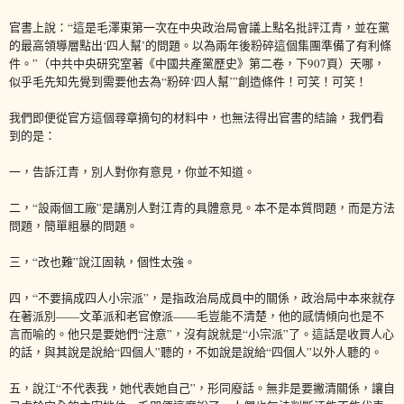
官書上說：“這是毛澤東第一次在中央政治局會議上點名批評江青，並在黨
的最高領導層點出‘四人幫’的問題。以為兩年後粉碎這個集團準備了有利條
件。”（中共中央研究室著《中國共產黨歷史》第二卷，下907頁）天哪，
似乎毛先知先覺到需要他去為“粉碎‘四人幫’”創造條件！可笑！可笑！
我們即便從官方這個尋章摘句的材料中，也無法得出官書的結論，我們看
到的是：
一，告訴江青，別人對你有意見，你並不知道。
二，“設兩個工廠”是講別人對江青的具體意見。本不是本質問題，而是方法
問題，簡單粗暴的問題。
三，“改也難”說江固執，個性太強。
四，“不要搞成四人小宗派”，是指政治局成員中的關係，政治局中本來就存
在著派別——文革派和老官僚派——毛豈能不清楚，他的感情傾向也是不
言而喻的。他只是要她們“注意”，沒有說就是“小宗派”了。這話是收買人心
的話，與其說是說給“四個人”聽的，不如說是說給“四個人”以外人聽的。
五，說江“不代表我，她代表她自己”，形同廢話。無非是要撇清關係，讓自