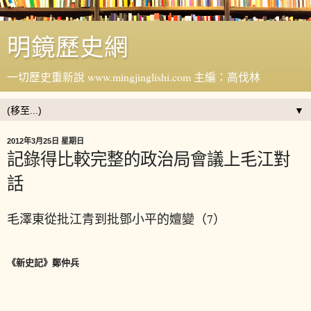
明鏡歷史網
一切歷史重新說 www.mingjinglishi.com 主編：高伐林
▼
2012年3月25日 星期日
記錄得比較完整的政治局會議上毛江對
話
毛澤東從批江青到批鄧小平的嬗變（7）
《新史記》鄭仲兵