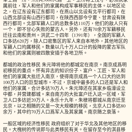
属前往，军人和他们的家属构成军事移民的主体。以地区论
之，在辽东设有辽东都司，在燕山以北设有北平行都司，在
山西北部设有山西行都司，在陕西西部今宁夏、甘肃设有陕
西行都司。北部军籍人口的总数多达110万，他们的敌人只有
一个，即不甘心失败的蒙古人。另外，还有70余万军籍移民
迁往云南和贵州。洪武二十四年（1391年），全国的军籍人
口多达620万，除人口密集区的军人来自本地外，其他地区的
军籍人口均属移民。数量以几十万人口计的投降的蒙古军队
和他们的家属则被四散安插于各地卫所。
都城的政治性移民 朱元璋将他的都城定在南京。南京成爲明
初移民的重点。怀有异志的知识份子、富户、工匠、军人和
他们的家属大批迁入南京，使得南京成爲一个人口大约达到
100万人口的巨型城市。不过，京城中最多的人口还是军人和
他们的家属，合计多达70万人。朱元璋还在其家乡临濠设立
中都，并营建都城。来自南方的大批富户迁入这一区域，军
卫人口多达近20万人。永乐十九年，朱棣将都城从南京迁至
北京，以之相随的又是一次大规模的移民，北京人口多达80
余万，其中约70万人口爲军人及其家属。南京随之衰落。
一般区域的经济性移民 政府组织了对于华北及其他地区的移
民。大槐树的传说即与此类移民有关。在留存至今的淇县移