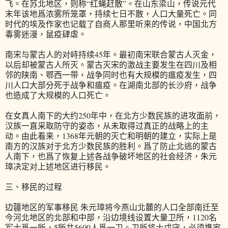
飞。在苏北地区，则称“红蝇赶散”。在山东梁山，传说元代
末年该地爲浓雾所笼罩，持续七日不散，人口大量死亡。同
时代的埃及作家也记载了自商人那里听来的传说，中国北方
毒雾迷漫，鼠疫肆虐。
南宋与蒙古人的对峙持续45年。最初南宋联合蒙古人灭金，
以后却被蒙古人所灭。蒙古灭宋的激战主要发生在四川及相
邻的陕南、鄂西一带，战争同时也有大规模的瘟疫发生，四
川人口大部分死于战争和瘟疫。在湖南北部的长沙府，战争
也造成了大规模的人口死亡。
在女真人南下的大约250年中，在北方少数民族的进攻面前，
汉族一直采取防守的姿态，从未取得过真正的战略上的主
动。由此看来，1368年元朝的灭亡和明朝的建立，实际上是
南方的汉族对于北方少数民族的胜利。爲了防止北逃的蒙古
人南下，也爲了恢复上述各战争破坏地区的社会经济，朱元
璋决定对上述地区进行移民。
三、移民的过程
边疆地区的军事移民 朱元璋将今燕山北麓的人口全部南迁至
今河北地区的北部和中部，沿边境线设置大量卫所，1120名
军士爲一所，5所共5600人爲一卫。卫所将士戊守，必须携家