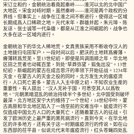
宋订立和约，金朝统治着南起秦岭——淮河以北的北中国广
大地区。宋金对峙时期，虽然秦岭——淮河是两个政权的分
界线，但事实上，战争在江淮之间不断进行，使得这一区域
长期成爲人口稀疏之地。元代末年，群雄并起，朱元璋、陈
友谅、张士诚等一代枭雄，都是从江淮之间崛起的，战争也
大多在这一区域内进行。
金朝统治下的华北人稀地荒。女真贵族采用不断收夺汉人的
土地拨归屯田军户，一段时间以后，肥沃的土地转爲瘠薄，
瘠薄转爲荒芜。至13世纪初，即使是风调雨顺之年，华北地
区田之荒者也动辄百里，到处“草莽弥望，狐兔出没”。13世
纪初，新崛起的蒙古在成吉思汗的率领下开始征战。1234年
灭金。在蒙古人的灭金之役的同时，北方发生大的瘟疫流
行，人口死亡甚多。蒙古人入主中原之初，不知农业生産的
重要性，有人提出：“汉人无补于国，可悉空其人以爲牧
地。”元朝黑暗混乱的统治持续半个多世纪，北中国受到破坏
最深。北方地区安宁大约维持了一个世纪，14世纪中叶，蒙
古高原和华北地区陷入了一场空前的灾难当中。鼠疫流行不
仅造成中国北方人口的大量死亡，还随着蒙古人的征战，引
发了欧洲历史上最严重的黑死病流行。直到今天，在华北地
区的许多地方，还有关于这一时期瘟疫流行的传说。如在山
东西部的茌平县，似说元代末年瘟疫流行，红头苍蝇四处乱