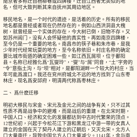
南京者多称迁自杨柳巷或四牌楼，迁自江西者无类似的地
名，但可大致判断其来自抚州其周边地区。
移民地名，是一个时代的遗迹，是活着的历史。所有的移民
地名都是曾经或者现在仍然存在的。例如山西洪洞县大槐
树，就曾经是一个实体的存在，今大树已倒，旧物不存。又
如苏州阊门，没有人会怀疑他的真实性。再如南京四牌楼，
至今仍是一个重要的地名。南昌市的筷子巷和朱市巷，是我
少年时代经常玩耍的地方，至今名称依旧。村庄名称的确定
要比城市街道的确定困难一些。如江西瓦屑坝，位于鄱阳
县。名称已经雅化爲“瓦燮玲”，“燮”与“屑”同音，“土”字旁的
“令”意指土沟，与“坝”相对，是鄱阳湖畔一个较大的村庄，当
年可能爲渡口。我还在兖州府城北不远的地方找到了山东枣
林庄，现名爲安邱府，明清两代称爲枣林庄。
二、 爲什麽迁移
明初大移民与宋金、宋元及金元之间的战争有关，只不过其
性质不再是战争中的避难，而是战后的重建。在北宋时期，
中国人口、经济和文化的发展都达到中古时代繁荣的顶点。
12世纪初，兴起于今松花江下游和黑龙江中游一带的女真人
建立的金国在灭了契丹人建立的辽朝后，又灭北宋。北方人
口大量南迁，导致中国北方人口大量减少。1141年，金与南