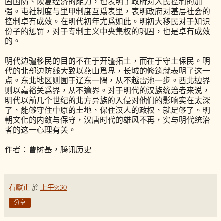
固国防、恢复经济的能力，也表明了政府对人民控制的加
强。屯社制度与里甲制度互爲表里，表明政府对基层社会的
控制卓有成效。在明代初年尤爲如此。明初大移民对于知识
份子的惩罚，对于专制主义中央集权的巩固，也是卓有成效
的。
明代边疆移民的目的不在于开疆拓土，而在于守土保民。明
代的北部边防线大致以燕山爲界，长城的修筑就表明了这一
点。东北地区则囿于辽东一隅，从不越雷池一步。西北边界
则以嘉裕关爲界，从不逾界。对于明代的汉族统治者来说，
明代以前几个世纪的北方异族的入侵对他们的影响实在太深
了，能够守住中原的土地，保住汉人的政权，就足够了。明
朝文化的内敛与保守，汉唐时代的雄风不再，实与明代统治
者的这一心理有关。
作者：曹树基，腾讯历史
石獻正
於
上午9:30
分享