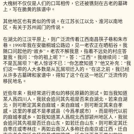
大槐树不仅仅是人们的口耳相传，它还被镌刻在古老的墓碑
上，写在脆黄的族谱中。
其他地区也有类似的传说。在江苏长江以北、淮河以南地
区，有关于苏州阊门的传说。
在湖北的江汉平原上，则广泛流传着江西南昌筷子巷和朱市
巷。1990年我在安徽桐城公路边，见一老农正在晒稻谷。我
随口问起他的“故乡”。老农不解我意，指着不远处的村庄答
复我。我问：“你的祖上呢？”，答：“江西”。我继续问：“是
不是瓦屑坝？”老人惊讶不已：“你怎麽知道？”他又补充：“我
们这一带的人大多数是从瓦屑坝迁入的。”在这之前，我已经
从许多古墓碑和家谱中，得知了这个在这一地区广泛流传的
移民地名。
近些年来，我经常进行类似的移民原籍的测试。如当我知道
某人爲四川人，我就会追问其先祖是否来自湖北，若来自湖
北，则可断定其来自麻城，来自麻城，则可断定其来自孝
感。这里的孝感不是孝感县（今爲孝感市），而是明代以前
的麻城孝感乡。如我知道某人爲皖北西部颍州地区人，我就
会追问其先祖是否迁自山东，如若迁自山东，则可断定其迁
自枣庄或枣林庄。再如云南汉人多称迁自南京或江西，迁自