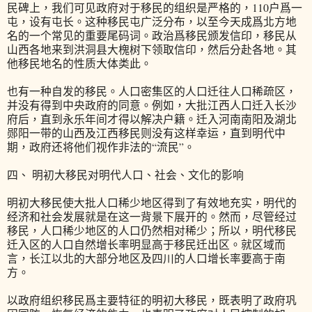
民碑上，我们可见政府对于移民的组织是严格的，110户爲一
屯，设有屯长。这种移民屯广泛分布，以至今天成爲北方地
名的一个常见的重要尾码词。政治爲移民颁发信印，移民从
山西各地来到洪洞县大槐树下领取信印，然后分赴各地。其
他移民地名的性质大体类此。
也有一种自发的移民。人口密集区的人口迁往人口稀疏区，
并没有得到中央政府的同意。例如，大批江西人口迁入长沙
府后，直到永乐年间才得以解决户籍。迁入河南南阳及湖北
郧阳一带的山西及江西移民则没有这样幸运，直到明代中
期，政府还将他们视作非法的“流民”。
四、 明初大移民对明代人口、社会、文化的影响
明初大移民使大批人口稀少地区得到了有效地充实，明代的
经济和社会发展就是在这一背景下展开的。然而，尽管经过
移民，人口稀少地区的人口仍然相对稀少；所以，明代移民
迁入区的人口自然增长率明显高于移民迁出区。就区域而
言，长江以北的大部分地区及四川的人口增长率要高于南
方。
以政府组织移民爲主要特征的明初大移民，既表明了政府巩