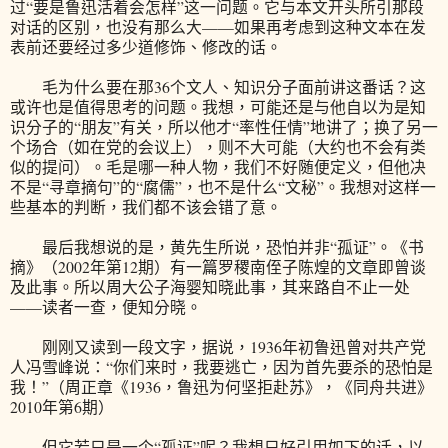
过“要是鲁迅活着会怎样”这一问题。它与本文开头所引那段
对话的区别，也没有那么大——如果再考虑到这种文本在发
表前还要经过多少道修饰、修改的话。
毛为什么要在那36个文人、知识分子面前讲这番话？这
或许也是值得思考的问题。我想，可能还是与他自以为是知
识分子的“朋友”有关，所以他才“率性任情”地讲了；换了另一
个场合（如在党的会议上），则不大可能（大约也不会有类
似的提问）。毛是哪一种人物，我们不好随便定义，但他决
不是“寻章摘句”的“腐儒”，也不是什么“文秘”。我想对这样一
些基本的判断，我们都不该会错了意。
最后我想说的是，黄先生所说，恐怕并非“孤证”。《书
摘》（2002年第12期）有一篇罗稷南侄子陈煌的文章即曾谈
及此事。所以周大公子海婴知晓此事，其来路自不止一处
——读者一查，便知分晓。
刚刚又读到一段文字，据说，1936年初鲁迅曾对共产党
人冯雪峰说：“你们来时，我要逃亡，因为首先要杀的恐怕是
我！”（周正章《1936，鲁迅为何坚拒赴苏》，《同舟共进》
2010年第6期）
但它若只是一个“孤证”呢？我想只好引用如下的话，以