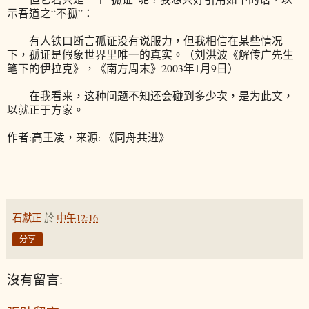
示吾道之“不孤”：
有人铁口断言孤证没有说服力，但我相信在某些情况
下，孤证是假象世界里唯一的真实。（刘洪波《解传广先生
笔下的伊拉克》，《南方周末》2003年1月9日）
在我看来，这种问题不知还会碰到多少次，是为此文，
以就正于方家。
作者:高王凌，来源: 《同舟共进》
石獻正
於
中午12:16
分享
沒有留言: