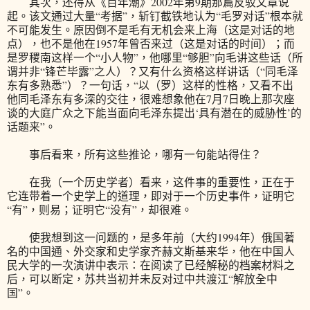
其次，还得从《百年潮》2002年第9期那篇反驳文章说
起。该文通过大量“考据”，斩钉截铁地认为“毛罗对话”根本就
不可能发生。原因倒不是毛有无机会来上海（这是对话的地
点），也不是他在1957年曾否来过（这是对话的时间）；而
是罗稷南这样一个“小人物”，他哪里“够胆”向毛讲这些话（所
谓并非“锋芒毕露”之人）？又有什么资格这样讲话（“同毛泽
东有多熟悉”）？一句话，“以（罗）这样的性格，又看不出
他同毛泽东有多深的交往，很难想象他在7月7日晚上那次座
谈的大庭广众之下能当面向毛泽东提出‘具有潜在的威胁性’的
话题来”。
事后看来，所有这些推论，哪有一句能站得住？
在我（一个历史学者）看来，这件事的重要性，正在于
它连带着一个史学上的道理，即对于一个历史事件，证明它
“有”，则易；证明它“没有”，却很难。
使我想到这一问题的，是多年前（大约1994年）俄国著
名的中国通、外交家和史学家齐赫文斯基来华，他在中国人
民大学的一次演讲中表示：在阅读了已经解秘的档案材料之
后，可以断定，苏共当初并未反对过中共渡江“解放全中
国”。