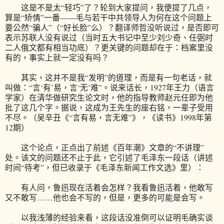
这是不是太“轻巧”了？轮到大家提问，我便提了几点，
算是“矫情”一番——毛与若干中共领导人为何在这个问题上
要公然“骗人”（“好长脸”么）？翻译师哲没听说过，是否即可
表示苏联人没有说过（当时五大书记中至少刘少奇、任弼时
二人俄文都有相当功底）？更关键的问题却在于：档案里没
有的，事实上就一定没有吗？
其实，这并不是我“发明”的道理，而是有一句老话，就
叫做：“言‘有’易，言‘无’难”。说来话长，1927年王力（语言
学家）在清华做研究生论文时，他的指导教师赵元任即为他
批了这几个字。据说，这成为王先生的座右铭，一辈子受用
不尽。（吴辛丑《“言有易，言无难”》，《读书》1998年第
12期）
这个论点，正点出了前述《百年潮》文章的“不讲理”
处。该文的问题还不止于此，它引述了毛泽东一段话（讲述
时间“待考”，但已收录于《毛泽东新闻工作文选》里）：
有人问，鲁迅现在活着会怎样？我看鲁迅活着，他敢写
又不敢写……他也会不写的，但是，更多的可能是会写。
以我浅薄的经验来看，这段话没准倒可以证明毛确实谈