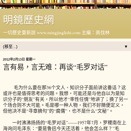
明鏡歷史網
一切歷史重新說 www.mingjinglishi.com 主編：高伐林
▼
2012年2月13日 星期一
言有易，言无难：再谈“毛罗对话”
毛为什么要在那36个文人、知识分子面前讲这番话？这
或许也是值得思考的问题。我想，可能还是与他自以为是知
识分子的“朋友”有关，所以他才“率性任情”地讲了；换了另一
个场合则不大可能。毛是哪一种人物，我们不好随便定义，
但他决不是“寻章摘句”的“腐儒”，也不是什么“文秘”。
一时沸沸扬扬的“毛罗对话”——1957年7月，罗稷南在上
海询问毛泽东：“要是鲁迅今天还活着，他会怎么样？”毛