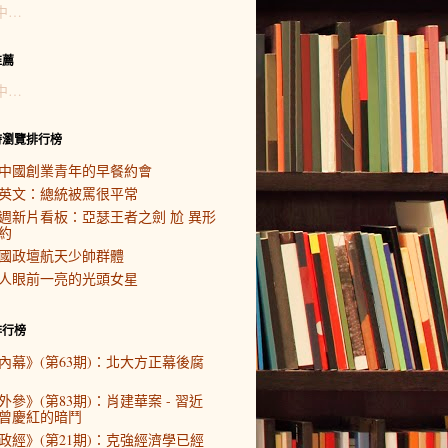
中…
推薦
中…
時瀏覽排行榜
中國創業青年的早餐約會
英文：總統被罵很平常
週新片看板：亞瑟王者之劍 尬 異形
約
國政壇航天少帥群體
人眼前一亮的光頭女星
排行榜
內幕》(第63期)：北大方正幕後腐
外參》(第83期)：肖建華案 - 習近
曾慶紅的暗鬥
政經》(第21期)：克強經濟學已經