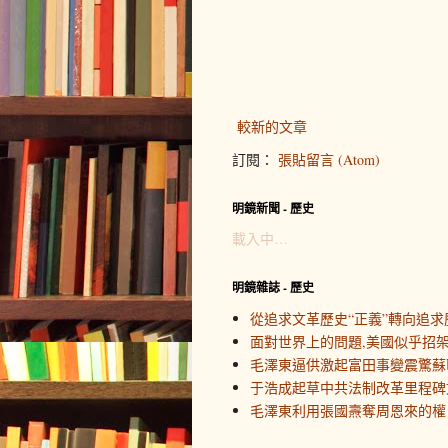
較新的文章
訂閱：
張貼留言 (Atom)
明鏡新聞 - 歷史
載入中…
明鏡雜誌 - 歷史
從追求文革歷史“正義”轉向追求
面對世界上的問題,美國似乎招
毛澤東逼供激起富田事變震驚蘇
于浩成起草中共法制改革里程碑
毛澤東利用張國燾奪周恩來的權