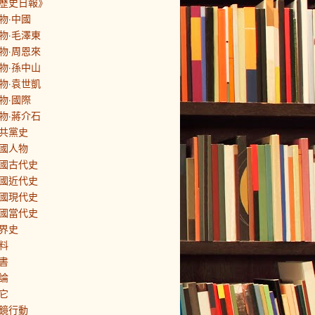
歷史日報》
物·中國
物·毛澤東
物·周恩來
物·孫中山
物·袁世凱
物·國際
物·蔣介石
共黨史
國人物
國古代史
國近代史
國現代史
國當代史
界史
料
書
論
它
鏡行動