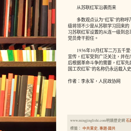
从苏联红军沿袭而来
多数观点认为“红军”的称呼乃
级将领不少是从苏联学习回来的
习苏联红军设置的从连一级到总
党员骨干担任。
1936年10月红军二万五千
宣传，红军受到广泛关注，并在
后根据革命斗争的需要，红军先后
国工农红军”的名称仍永远载入
作者：李永军，人民政协网
www.mingjinglishi.com明鏡歷史網
石
標籤：
中共黨史
,
專題·國共