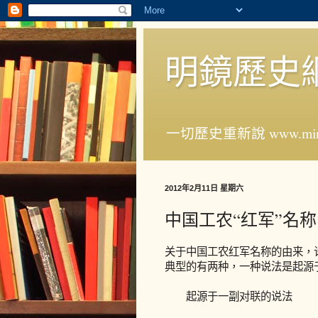
明鏡歷史
一切歷史重新說 www.ming
2012年2月11日 星期六
中国工农“红军”名
关于中国工农红军名称的由来，
典型的有两种，一种说法是起源
起源于一副对联的说法