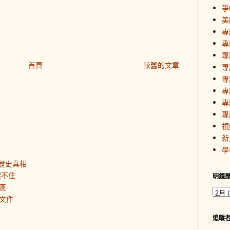
爭
美
專
專
專
首頁
較舊的文章
專
專
專
專
專
視
新
學
歷史真相
架不住
明鏡
區
文件
追蹤