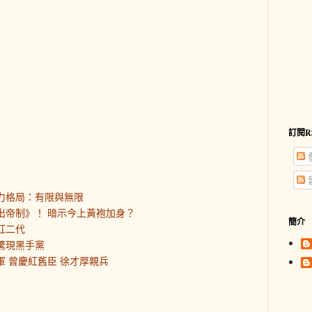
訂閱R
權力格局：有限與無限
走出帝制》！ 暗示今上黃袍加身？
簡介
紅二代
部驚現黑手黨
軍 曾慶紅舊臣 徐才厚親兵