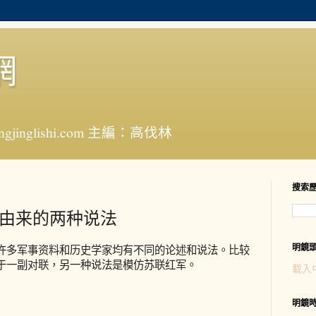
網
jinglishi.com 主編：高伐林
搜索
称由来的两种说法
明鏡
许多军事资料和历史学家均有不同的论述和说法。比较
于一副对联，另一种说法是模仿苏联红军。
載入
明鏡