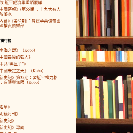
敗 近平經濟學重蹈覆轍
中國密報》(第55期)：十九大有人
船落水
內幕》(第62期)：肖建華萬億帝國
國權貴俱樂部
書排行榜
南海之戰》（Kobo）
中國最後的強人》
中共“黑匣子”》
中國未定之天》（Kobo）
新史記》第35期：習近平權力格
：有限與無限（Kobo）
名星》
明鏡月刊》
新史記》
新史記》專訪