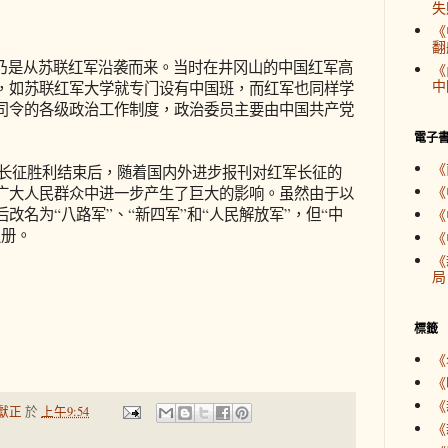
失
《
翻
是从苏联红军沿袭而来。当时在井冈山的中国红军高
《
中
，如苏联红军大学就专门设有中国班，而红军也同样学
司令的各级政治工作制度，政治委员主要由中国共产党
電子
《
里长征胜利结束后，随着国内外进步报刊对红军长征的
《
广大人民群众中进一步产生了巨大的影响。虽然由于以
改名为“八路军”、“新四军”和“人民解放军”，但“中
《
史册。
《
《
局
標籤
《
《
《
獻正
於
上午9:54
《