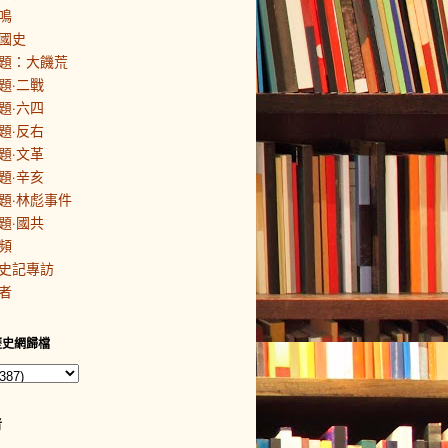
鳴
國史
題：大饑荒
題·二戰
題·六四
題·反右
題·文革
題·辛亥
題·林彪事件
題·國共
頻
史記專訪
者
歷史網歸檔
者