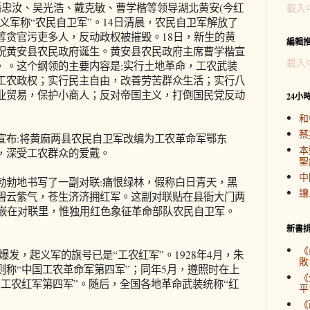
人潘忠汝、吴光浩、戴克敏、曹学楷等领导湖北黄安(今红
載入
义军称“农民自卫军”。14日清晨，农民自卫军解放了
等贪官污吏多人，反动政权被摧毁。18日，新生的黄
編輯
祝黄安县农民政府诞生。黄安县农民政府主席曹学楷宣
載入
》。这个纲领的主要内容是:实行土地革命，工农武装
工农政权；实行民主自由，改善劳苦群众生活；实行八
业贸易，保护小商人；反对帝国主义，打倒国民党反动
24小
和
蔡
布:将黄麻两县农民自卫军改编为工农革命军鄂东
本
，深受工农群众的爱戴。
聖
中
勃地书写了一副对联:痛恨绿林，假称白日青天，黑
讓
碧云紫气，苍生济济拥红军。这副对联贴在县衙大门两
镶嵌在对联里，惟独用红色象征革命部队农民自卫军。
新書
《
爆发，起义军的旗号已是“工农红军”。1928年4月，朱
敗
则称“中国工农革命军第四军”；同年5月，遵照时在上
《
工农红军第四军”。随后，全国各地革命武装统称“红
平
《