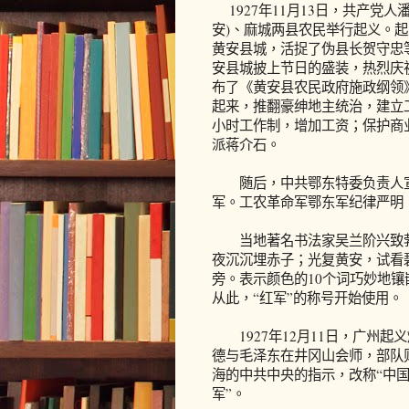
1927年11月13日，共产党
安)、麻城两县农民举行起义。起
黄安县城，活捉了伪县长贺守忠
安县城披上节日的盛装，热烈庆
布了《黄安县农民政府施政纲领
起来，推翻豪绅地主统治，建立
小时工作制，增加工资；保护商
派蒋介石。
随后，中共鄂东特委负责人宣
军。工农革命军鄂东军纪律严明
当地著名书法家吴兰阶兴致勃
夜沉沉埋赤子；光复黄安，试看
旁。表示颜色的10个词巧妙地
从此，“红军”的称号开始使用。
1927年12月11日，广州起义
德与毛泽东在井冈山会师，部队
海的中共中央的指示，改称“中国
军”。