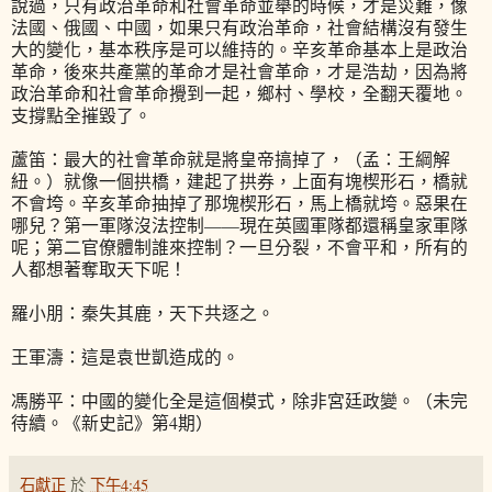
說過，只有政治革命和社會革命並舉的時候，才是災難，像
法國、俄國、中國，如果只有政治革命，社會結構沒有發生
大的變化，基本秩序是可以維持的。辛亥革命基本上是政治
革命，後來共產黨的革命才是社會革命，才是浩劫，因為將
政治革命和社會革命攪到一起，鄉村、學校，全翻天覆地。
支撐點全摧毀了。
蘆笛：最大的社會革命就是將皇帝搞掉了，（孟：王綱解
紐。）就像一個拱橋，建起了拱券，上面有塊楔形石，橋就
不會垮。辛亥革命抽掉了那塊楔形石，馬上橋就垮。惡果在
哪兒？第一軍隊沒法控制——現在英國軍隊都還稱皇家軍隊
呢；第二官僚體制誰來控制？一旦分裂，不會平和，所有的
人都想著奪取天下呢！
羅小朋：秦失其鹿，天下共逐之。
王軍濤：這是袁世凱造成的。
馮勝平：中國的變化全是這個模式，除非宮廷政變。（未完
待續。《新史記》第4期）
石獻正
於
下午4:45