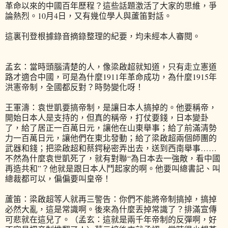
革命以來的中國百年歷程？這些話題激活了大家的思維，爭
論熱烈。10月4日，又有幾位學人與蘆笛對話。
這裏刊登根據錄音摘錄整理的紀要，均未經本人審閱。
孟玄：當時頭腦清楚的人，像梁啟超就知道，只有走立憲道
路才適合中國，可是為什麼1911年革命成功，為什麼1915年
洪憲帝制，全國都反對？時勢變化呀！
王軍濤：袁世凱要搞帝制，是讓日本人搞掉的。他要稱帝，
開始日本人是支持的，但真的稱帝，打仗要錢，日本變卦
了，給了居正一百萬日元，讓他在山東舉事；給了前滿清勢
力一百萬日元，讓他們在東北發動；給了梁啟超兩個師團的
武器和錢；把梁啟超和蔡鍔秘密弄出去，送到西南舉事……
不然為什麼袁世凱死了，就有對聯“為日本去一強敵，看中國
再造共和”？他就是跟日本人鬥起家的啊。他要叫總書記、叫
總裁都可以，偏偏要叫皇帝！
蘆笛：梁啟超等人就再三警告：你們不能將帝制搞掉，搞掉
必然大亂，這是常識啊。後來為什麼丟掉常識了？排滿宣傳
可悲就在這兒了。（孟玄：這就是兩千年帝制的反彈啊，好