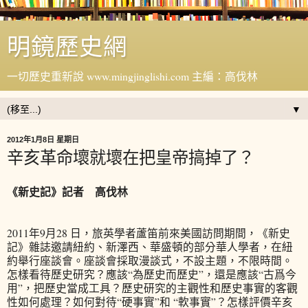
明鏡歷史網
一切歷史重新說 www.mingjinglishi.com 主編：高伐林
▼
2012年1月8日 星期日
辛亥革命壞就壞在把皇帝搞掉了？
《新史記》記者 高伐林
2011年9月28 日，旅英學者蘆笛前來美國訪問期間，《新史
記》雜誌邀請紐約、新澤西、華盛頓的部分華人學者，在紐
約舉行座談會。座談會採取漫談式，不設主題，不限時間。
怎樣看待歷史研究？應該“為歷史而歷史”，還是應該“古爲今
用”，把歷史當成工具？歷史研究的主觀性和歷史事實的客觀
性如何處理？如何對待“硬事實”和 “軟事實”？怎樣評價辛亥