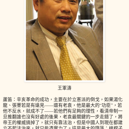
王軍濤
蘆笛：辛亥革命的成功，主要在於立憲派的倒戈，如果湯化
龍、張謇若是有遠見——還有老袁，他是最大的“功臣”，若
他不反水，就成不了——若他們有足夠的理性，看清帝制一
旦推翻誰也沒有好處的後果，老袁最關鍵的一步走錯了，將
帝王的權威搞掉了，就只有靠法治，但是中國人到現在都建
立不起法治來，就只能憑實力了。這是最大的墮落：槍桿子