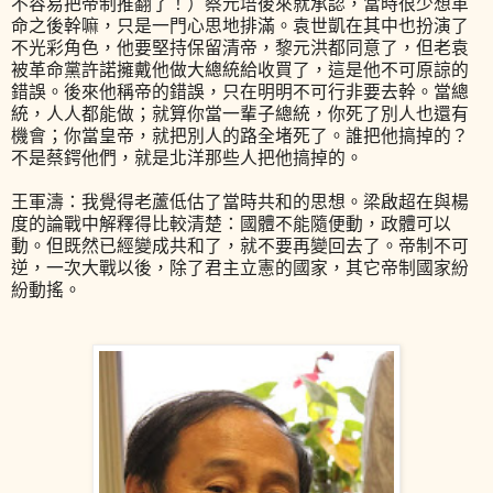
不容易把帝制推翻了！）蔡元培後來就承認，當時很少想革
命之後幹嘛，只是一門心思地排滿。袁世凱在其中也扮演了
不光彩角色，他要堅持保留清帝，黎元洪都同意了，但老袁
被革命黨許諾擁戴他做大總統給收買了，這是他不可原諒的
錯誤。後來他稱帝的錯誤，只在明明不可行非要去幹。當總
統，人人都能做；就算你當一輩子總統，你死了別人也還有
機會；你當皇帝，就把別人的路全堵死了。誰把他搞掉的？
不是蔡鍔他們，就是北洋那些人把他搞掉的。
王軍濤：我覺得老蘆低估了當時共和的思想。梁啟超在與楊
度的論戰中解釋得比較清楚：國體不能隨便動，政體可以
動。但既然已經變成共和了，就不要再變回去了。帝制不可
逆，一次大戰以後，除了君主立憲的國家，其它帝制國家紛
紛動搖。