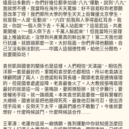
遠是佔多數的。你們好幾位都參加過“八九”運動，說到“八九”
我就想不通，我當時在海外天天罵娘：好不容易盼到老鄧願
意改革了呀！我們那所大學的學生天天上街聲援北京學生，
就是我一人是“反動派”，“六四”前我與人爭得面紅耳赤，我
說，你說“一個人倒下去，千萬人站起來”？這是屁話，共產
黨開槍，“一個人倒下去，千萬人躲起來”！但我當時只是理
論上推論如此，沒想到共產黨真的幹出來了！第二天我也遊
行抗議，就遊過那麼一次。大好局面，你們弄得他翻臉，自
己又沒有辦法對抗——中國人這個德性啊，給他三分顏色，
就要開染坊！
袁世凱與國會的關係也是這樣。人們相信“天演論”，相信西
洋那一套是最好的，軍閥和袁世凱也都相信，所以老袁請法
律顧問請了兩人，古德諾和有賀長雄。開頭老袁是通情達理
的，但是國會處處設障，老袁最後火了。人大教授張鳴寫得
最好的就是這一段，張鳴說，要照規矩辦，就寸步難行；要
使權術手段，就一路順風。本來袁世凱是要做一個有實權的
大總統，國會就是把他捆得死死，最後他忍無可忍，使出流
氓手段來，反倒天下太平，議員們誰也不敢動了。今後就要
想好，什麼時候該鬥，什麼時候該合作……
王軍濤：老蘆你這是一廂情願，進到運動中你就知道怎麼回