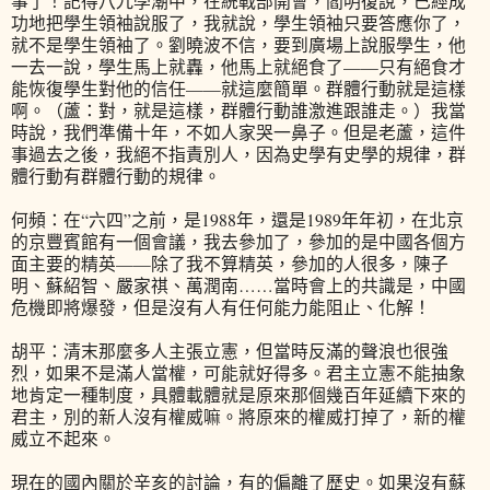
事了！記得八九學潮中，在統戰部開會，閻明復說，已經成
功地把學生領袖說服了，我就說，學生領袖只要答應你了，
就不是學生領袖了。劉曉波不信，要到廣場上說服學生，他
一去一說，學生馬上就轟，他馬上就絕食了——只有絕食才
能恢復學生對他的信任——就這麼簡單。群體行動就是這樣
啊。（蘆：對，就是這樣，群體行動誰激進跟誰走。）我當
時說，我們準備十年，不如人家哭一鼻子。但是老蘆，這件
事過去之後，我絕不指責別人，因為史學有史學的規律，群
體行動有群體行動的規律。
何頻：在“六四”之前，是1988年，還是1989年年初，在北京
的京豐賓館有一個會議，我去參加了，參加的是中國各個方
面主要的精英——除了我不算精英，參加的人很多，陳子
明、蘇紹智、嚴家祺、萬潤南……當時會上的共識是，中國
危機即將爆發，但是沒有人有任何能力能阻止、化解！
胡平：清末那麼多人主張立憲，但當時反滿的聲浪也很強
烈，如果不是滿人當權，可能就好得多。君主立憲不能抽象
地肯定一種制度，具體載體就是原來那個幾百年延續下來的
君主，別的新人沒有權威嘛。將原來的權威打掉了，新的權
威立不起來。
現在的國內關於辛亥的討論，有的偏離了歷史。如果沒有蘇