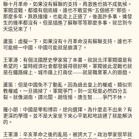
聯十月革命，如果沒有蘇聯的支持，再激進也搞不成氣候。
軍閥混戰，都還有個底線，誰也不敢宣佈“五個絕不”那些，
那麼多年，跌跌撞撞，也能走上正道了，後面許多事，連發
生的幾率都沒有。但是插進了蘇聯等等那麼多事，就岔到今
天這兒來了！
蘆笛：虛擬一下，如果沒有十月革命沒有蘇聯支持，誰也不
可能統一中國，中國可能就是崩潰了。
王軍濤：有個法國歷史學家寫了本書，就說北洋軍閥還是有
希望的，當時經濟社會都發展得很好啊，軍閥彼此混戰也就
是在鐵路線上、城市邊上打兩仗——就是職業軍人的遊戲。
蘆笛：但是中國免不了動亂。因為過去皇上的權威，類似宗
教權威，一旦搞掉了，軍閥爭鬥，到一定程度必然四分五
裂。就像湖南，譚元闓、趙恆惕、唐生智……爭鬥不休。
羅小朋：中國是零和博弈，逆向選擇。為什麼走不出來？有
更深的學理。並不是大家坐下來心平氣和地談通了就能解決
的。
王軍濤：辛亥革命之後的亂局，被誇大了。政治學家很早就