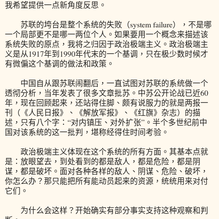
我希望提供一点新角度反思。
苏联的垮台是整个系统的失败（system failure），不是哪
一个局部更不是哪一两位个人。如果要用一个概念来描述该
系统失败的原点，我将之归因于政治极端主义。政治极端主
义是从1917年到1990年代末的一个基调，只在极少数时候才
有微偏这个基调的做法和政策。
中国自从跟苏联闹翻后，一直试图对苏联的系统做一个
透彻分析，当年发表了很多文章批苏。中苏公开论战已近60
年，现在回顾起来，还站得住脚、颇有说服力的就是两报一
刊（《人民日报》、《解放军报》、《红旗》杂志）的描
述，只有八个字：“对内镇压、对外扩张”。半个多世纪前中
国对该系统的这一批判，堪称经得住时间考验。
政治极端主义体现在这个系统的所有方面。其基本点就
是：放眼望去，到处看到的都是敌人，都是危险，都是阴
谋，都是破坏。面对各种各样的敌人、阴谋、危险、破坏，
你怎么办？那只能把所有能动员起来的资源，统统用来对付
它们。
为什么会这样？开始确实有部分事实支持这种观察和判