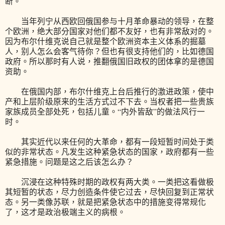
断。
当年列宁从西欧回俄国参与十月革命暴动的领导，在整
个欧洲，绝大部分国家对他们都不友好，也有非常敌对的。
因为布尔什维克说自己就是整个欧洲资本主义体系的掘墓
人，别人怎么会客气待你？但也有很支持他们的，比如德国
政府。所以那时有人说，推翻俄国旧政权的团体拿的是德国
资助。
在俄国内部，布尔什维克上台后推行的激进政策，使中
产和上层阶级原来的生活方式过不下去。当权者把一些贵族
家族成员全部处死，包括儿童。“内外皆敌”的做法风行一
时。
其实近代以来任何的大革命，都有一段短暂时间处于类
似的非常状态。凡发生这种紧急状态的国家，政府都有一些
紧急措施。问题是这之后该怎么办？
沉浸在这种特殊时期的政权有两大类。一类把这看做极
其短暂的状态，尽力创造条件使它过去，尽快回复到正常状
态。另一类像苏联，就是把紧急状态中的措施变得常规化
了，这才是政治极端主义的病根。