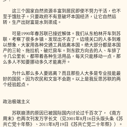
这三个国家自然资源丰富到居民即使不努力干活，也不
至于饿肚子。只要政府不有意破坏本国经济，让它自然运
转，生产出财富是水到渠成。
可是1990年春苏联已接近解体。我们从东柏林开车到苏
联，考察了很多乡镇，发现出不去了。边境关口的人多到难
以想象，大家用各种交通工具逃离本国。绝大部分都是本国
产的三轮、拖拉机、破烂房车。到东欧方向去的人、车排了
十几公里长，都带着各种生活用品，每天只能移动一点，那
么多人不知要挪动多久才能离开。
为什么那么多人要逃离？而且那些人大多是专业技能最
好的国民，因为农民和文盲不会跑。以上是我反思苏联的两
个经验起点。
政治极端主义
苏联崩溃的原因已被国际国内讨论过千百次了，《南方
周末》也两次刊发万字长文（见2001年8月16日头版头条《苏
共亡党十年祭》、2011年8月19日《苏共亡党二十年祭》）。