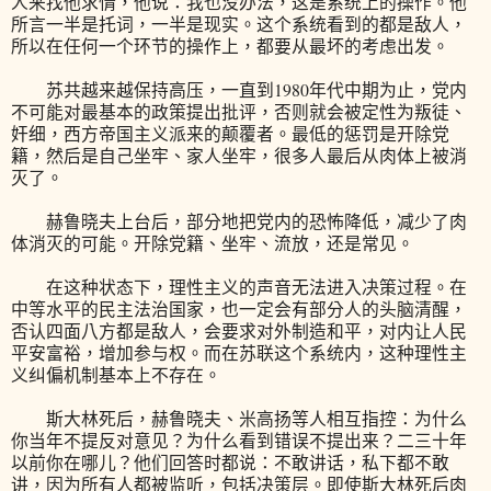
人来找他求情，他说：我也没办法，这是系统上的操作。他
所言一半是托词，一半是现实。这个系统看到的都是敌人，
所以在任何一个环节的操作上，都要从最坏的考虑出发。
苏共越来越保持高压，一直到1980年代中期为止，党内
不可能对最基本的政策提出批评，否则就会被定性为叛徒、
奸细，西方帝国主义派来的颠覆者。最低的惩罚是开除党
籍，然后是自己坐牢、家人坐牢，很多人最后从肉体上被消
灭了。
赫鲁晓夫上台后，部分地把党内的恐怖降低，减少了肉
体消灭的可能。开除党籍、坐牢、流放，还是常见。
在这种状态下，理性主义的声音无法进入决策过程。在
中等水平的民主法治国家，也一定会有部分人的头脑清醒，
否认四面八方都是敌人，会要求对外制造和平，对内让人民
平安富裕，增加参与权。而在苏联这个系统内，这种理性主
义纠偏机制基本上不存在。
斯大林死后，赫鲁晓夫、米高扬等人相互指控：为什么
你当年不提反对意见？为什么看到错误不提出来？二三十年
以前你在哪儿？他们回答时都说：不敢讲话，私下都不敢
讲，因为所有人都被监听，包括决策层。即使斯大林死后肉