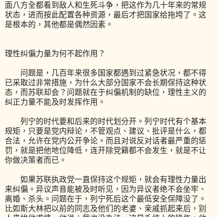
面八方全都看到敌人和生死斗争，把这作为几十年来的常规
状态，进而按此配置各种资源，最后才把国家给拖垮了。这
是根本的，其他都是偶然因素。
理性纠偏力量为何不起作用？
问题是，几百年来很多国家都遇到过紧急状况，都不得
已采取过非常措施，为什么大部分国家不会长期保持这种状
态，而苏联却会？问题就在于纠偏机制的缺位，理性主义的
纠正力量不能及时发挥作用。
列宁的时代要和后来的时代划分开。列宁时代有个基本
规矩，只要是党内辩论，不管观点、建议、批评是什么，都
合法，允许在党内公开争论。而且对说反对话者最严重的惩
罚，就是把他地位降低，连开除党籍都不会发生，就是不让
你做决策者而已。
如果苏联执政党一直保持这个规矩，就会有理性力量出
来纠偏。异议声音能被及时听见，因为异议者绝不会坐牢、
离婚、杀头。问题在于，列宁死后这个最低安全保障没了。
比如斯大林把以前的同志及他们的老婆、亲戚抓起来后，别