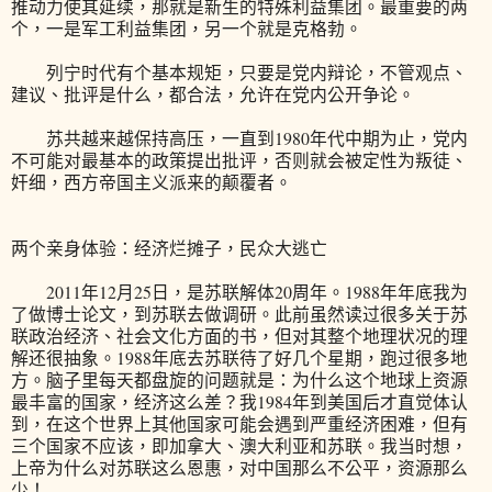
推动力使其延续，那就是新生的特殊利益集团。最重要的两
个，一是军工利益集团，另一个就是克格勃。
列宁时代有个基本规矩，只要是党内辩论，不管观点、
建议、批评是什么，都合法，允许在党内公开争论。
苏共越来越保持高压，一直到1980年代中期为止，党内
不可能对最基本的政策提出批评，否则就会被定性为叛徒、
奸细，西方帝国主义派来的颠覆者。
两个亲身体验：经济烂摊子，民众大逃亡
2011年12月25日，是苏联解体20周年。1988年年底我为
了做博士论文，到苏联去做调研。此前虽然读过很多关于苏
联政治经济、社会文化方面的书，但对其整个地理状况的理
解还很抽象。1988年底去苏联待了好几个星期，跑过很多地
方。脑子里每天都盘旋的问题就是：为什么这个地球上资源
最丰富的国家，经济这么差？我1984年到美国后才直觉体认
到，在这个世界上其他国家可能会遇到严重经济困难，但有
三个国家不应该，即加拿大、澳大利亚和苏联。我当时想，
上帝为什么对苏联这么恩惠，对中国那么不公平，资源那么
少！