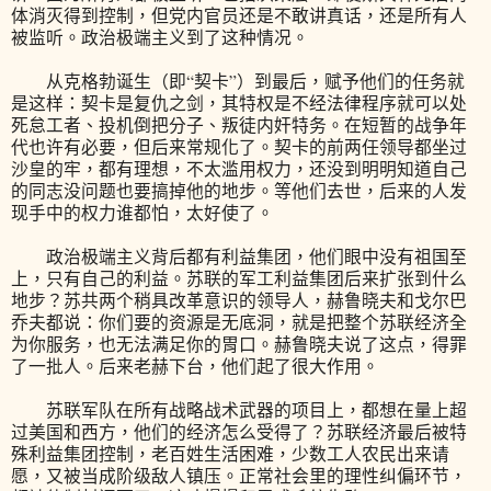
体消灭得到控制，但党内官员还是不敢讲真话，还是所有人
被监听。政治极端主义到了这种情况。
从克格勃诞生（即“契卡”）到最后，赋予他们的任务就
是这样：契卡是复仇之剑，其特权是不经法律程序就可以处
死怠工者、投机倒把分子、叛徒内奸特务。在短暂的战争年
代也许有必要，但后来常规化了。契卡的前两任领导都坐过
沙皇的牢，都有理想，不太滥用权力，还没到明明知道自己
的同志没问题也要搞掉他的地步。等他们去世，后来的人发
现手中的权力谁都怕，太好使了。
政治极端主义背后都有利益集团，他们眼中没有祖国至
上，只有自己的利益。苏联的军工利益集团后来扩张到什么
地步？苏共两个稍具改革意识的领导人，赫鲁晓夫和戈尔巴
乔夫都说：你们要的资源是无底洞，就是把整个苏联经济全
为你服务，也无法满足你的胃口。赫鲁晓夫说了这点，得罪
了一批人。后来老赫下台，他们起了很大作用。
苏联军队在所有战略战术武器的项目上，都想在量上超
过美国和西方，他们的经济怎么受得了？苏联经济最后被特
殊利益集团控制，老百姓生活困难，少数工人农民出来请
愿，又被当成阶级敌人镇压。正常社会里的理性纠偏环节，