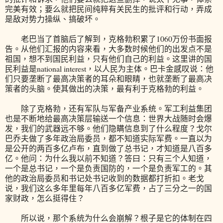
完美有效；要么就把民间纯粹有关民生的批评和行动，弄成
是敌对势力操纵、搞破坏。
老巴当了首脑后了解到，克格勃积累了1060万份书面报
告。从他们汇报的内容来看，大多数时候他们的出发点不是
祖国，想不到国民利益，只有他们自己的利益。这里讲的国
民利益是national interest，以人民为主体。巴卡金感叹说：他
们只要垄断了最高决策者的耳朵和眼睛，也就垄断了最高决
策者的头脑。使其做出的决策，最有利于克格勃的利益。
除了克格勃，还有军队与军备产业系统。军工利益集团
也是不断地给最高决策层输送一个信息：世界大战随时会爆
发，我们的武器远不够。他们隐瞒信息到了什么程度？戈尔
巴乔夫做了多年政治局委员，都不知道实际军费。一直以为
是公开的两百多亿卢布，直到做了总书记，才知道是八百多
亿。他问：为什么我以前不知道？答曰：只有三个人知道，
一个是总书记，一个是负责国防的，一个是负责军工的。其
他的政治局委员和书记处书记收到的数据都打折扣。老戈
说，我们这么多年里每年八百多亿军费，占了三分之一的国
家财政，怎么挺得住？
所以说，那个系统为什么会崩解？根子是它的体制在四