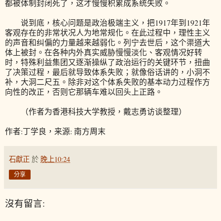
都被体制封闭死了，这才慢慢积累成系统失败。
说到底，核心问题是政治极端主义，把1917年到1921年
客观存在的非常状况人为地常规化。在此过程中，理性主义
的声音和纠偏的力量越来越弱化。列宁去世后，这个渠道大
体上被封。在各种内外真实威胁慢慢淡化、客观情况好转
时，特殊利益集团又逐渐操纵了政治运行的关键环节，扭曲
了决策过程，最后就导致体系失败；就像俗话讲的，小洞不
补，大洞二尺五。除非对这个体系失败的基本动力过程作方
向性的改正，否则它那辆车难以回头上正路。
（作者为香港科技大学教授，戴志勇访谈整理）
作者:丁学良，来源: 南方周末
石獻正
於
晚上10:24
分享
沒有留言: