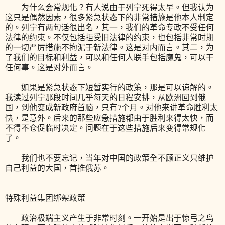
为什么会常规化？有人说由于列宁死得太早。但我认为
这只是偶然因素，很多紧急状态下的非常措施是他本人制定
的。列宁有两句话很出名，其一，我们的革命专政不受任何
法律的约束。不仅包括拒受旧法律的约束，也包括非常时期
的一切严厉措施不拘泥于新法律。这是对内而言。其二，为
了我们的目标和利益，可以和任何人联手包括魔鬼，可以干
任何事。这是对外而言。
如果是紧急状态下短暂实行的政策，那是可以谅解的。
我读过列宁那段时间几乎每天的日程安排，从欧洲回到俄
国，到他变成新政府首脑，只有7个月。对他来讲革命胜利太
快，是意外。后来的那些应急措施都由于胜利来得太快，而
不得不仓促临时决定。问题在于这些措施后来变得常规化
了。
我们也不要忘记，当年对中国的政策全不顾正义只维护
自己利益的大国，首推俄苏。
特殊利益集团绑架政策
政治极端主义产生于非常时刻。一开始是出于惊弓之鸟