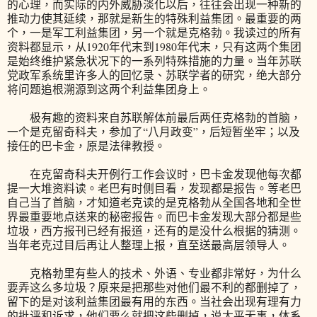
的心理，而实际的内外威胁淡化以后，往往会出现一种新的
推动力使其延续，那就是新生的特殊利益集团。最重要的两
个，一是军工利益集团，另一个就是克格勃。我读过的所有
资料都显示，从1920年代末到1980年代末，只有这两个集团
是始终维护紧急状况下的一系列特殊措施的力量。当年苏联
党政军系统里许多人的回忆录、苏联学者的研究，绝大部分
将问题追根溯源到这两个利益集团身上。
极有趣的资料来自苏联解体前最后两任克格勃的首脑，
一个是克留奇科夫，参加了“八月政变”，后短暂坐牢；以及
接任的巴卡金，原是法律教授。
在克留奇科夫开例行工作会议时，巴卡金发现他每次都
提一大堆资料读。老巴有时侧目看，发现都是报告。等老巴
自己当了首脑，才知道老克读的是克格勃从全国各地和全世
界最重要地点送来的秘密报告。而巴卡金发现大部分都是些
垃圾，西方报刊已经有报道，还有的是没什么根据的猜测。
当年老克过目后再让人整理上报，直至送最高层领导人。
克格勃里有些人的技术、外语、专业都非常好，为什么
要弄这么多垃圾？原来是把那些对他们最不利的都删掉了，
留下的是对该利益集团最有用的东西。当社会出现有理有力
的批评和诉求，他们要么就把这些删掉，说太平无事，体系