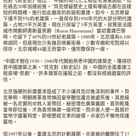
他對《新史記》指出：“中國的現代化工程從毛澤東開始，但
在過去20年加速前進。”貝克懷疑歷史上還有哪座古都在這樣
短的時間裡，進行如此徹底的拆毀和重建。如今，北京將留
下僅不到5％的老建築，一直保存到1950年代的大部分明代建
築，占地25平方英里，現在只保留了3平方英里，就算是法國
城市規劃師奧斯曼男爵（Baron Haussmann）當初重建巴黎
時，也留下了40％的19世紀老建築。1980年，北京還有6,100
條胡同，但是現在只有幾百條舊街巷、少數寺廟和宅院得以
保存，北京城裡44座王府當中，僅完整保存一座。
“中國才剛在1930、1940年代開始熟悉中國的建築史、懂得欣
賞中國建築之美。”貝克對《新史記》說，中國的全面重建工
程是場“悲劇”，“許多建築在摧毀之前，都沒有經過適當的評
估。”
北京強硬的拆建要求造成了不少讓貝克印象深刻的事件。貝
克舉例，明朝將軍袁崇煥因皇帝聽信讒言被處死後，其首級
被一名忠實的佘姓人家帶回，秘密埋在廣東義園，直到乾隆
皇帝即位後，才為袁崇煥建一座祠堂，而佘家人便一直居於
當地守護著祠堂，即使歷經文革的破壞，佘家仍不懈地保護
墓地。
但1997年以後，重建北京的計劃展開，佘家被迫離開住了17