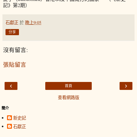
記》第2期）
石獻正
於
晚上9:05
分享
沒有留言:
張貼留言
‹
›
首頁
查看網路版
簡介
新史記
石獻正