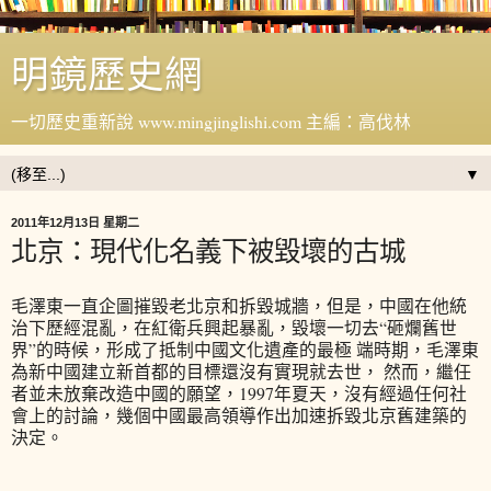
明鏡歷史網
一切歷史重新說 www.mingjinglishi.com 主編：高伐林
▼
2011年12月13日 星期二
北京：現代化名義下被毀壞的古城
毛澤東一直企圖摧毀老北京和拆毀城牆，但是，中國在他統
治下歷經混亂，在紅衛兵興起暴亂，毀壞一切去“砸爛舊世
界”的時候，形成了抵制中國文化遺產的最極 端時期，毛澤東
為新中國建立新首都的目標還沒有實現就去世， 然而，繼任
者並未放棄改造中國的願望，1997年夏天，沒有經過任何社
會上的討論，幾個中國最高領導作出加速拆毀北京舊建築的
決定。