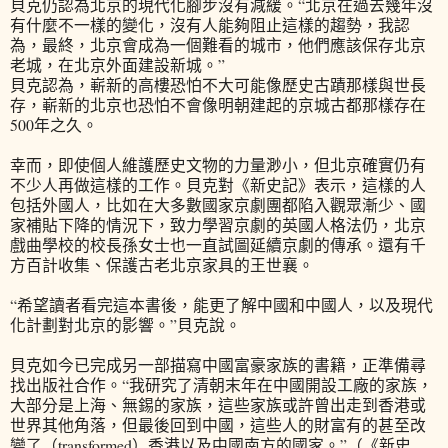
貝克仍認為北京的現代化腳步沒有減緩。“北京在過去幾年沒
有什麼不一樣的變化，沒有人能夠阻止這樣的趨勢，我認
為，最終，北京會成為一個難看的城市，他們應該保存北京
老城，在北京外面建設新城。”
貝克認為，嶄新的高樓恐怕不大可能像歷史古蹟那樣與世長
存，嶄新的北京也恐怕不會像明朝建起的京城古都那樣存在
500年之久。
幸而，即使個人維護歷史文物的力量渺小，但北京確實仍有
不少人再做這樣的工作。貝克對《新史記》表示，這樣的人
包括外國人，比如在大多數國家京劇團都陷入觀眾漸少、國
家補貼下降的情況下，致力學習京劇的英國人格法仍，北京
戲曲學校的校長孫女士也一直試圖延續京劇的傳承。還有千
方百計收集、保護古老北京家具的王世襄。
“希望讀者看完這本書後，能更了解中國和中國人，以及現代
化計劃對北京的影響。”貝克說。
貝克如今已完成另一部描寫中國富豪家族的書籍，正準備尋
找出版社合作。“我研究了清朝末年在中國開設工廠的家族，
大部分是上海、無錫的家族，這些家族或許曾出走到香港或
世界其他角落，但最後回到中國，這些人的財富有的甚至改
變了（transformed）香港以及中國南方的國家。”（《新史