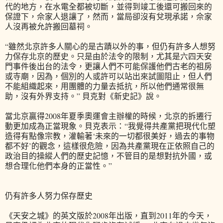
代的地方，在水電全都被切斷，並得到竣工後還可搬回來的
保證下，佘家人退讓了，然而，當局卻沒有兌現承諾，佘家
人沒再被允許搬回墓祠。
“雖然北京許多人關心的是古蹟以外的事，但仍有許多人想努
力保存北京的歷史。只是由於法令的限制，尤其是六四天安
門事件後出台的法令，更讓人們不可能保護他們古老的祖房
或寺廟，因為，個別的人或許可以站出來試圖阻止，但人們
不能組織起來，用團體的力量去抵抗，所以他們通常很無
助，沒有外界支持。” 貝克對《新史記》說。
當北京贏得2008年夏季奧運會主辦權的時候，北京的拆遷行
動更加成為正當現象。貝克表示：“我覺得共產黨把現代化塑
造得有點像宗教，灌輸著‘未來的一切都很美好，過去的事物
都不好’的觀念，這樣很危險，因為共產黨現在正依照自己的
政治目的操縱人們的歷史記憶，不管目的是想對抗外國，或
想合理化他們本身的正當性。”
仍有許多人努力保存歷史
《天安之城》的英文版於2008年出版，直到2011年的今天，