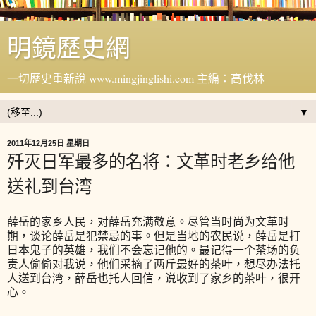
明鏡歷史網
一切歷史重新說 www.mingjinglishi.com 主編：高伐林
▼
2011年12月25日 星期日
歼灭日军最多的名将：文革时老乡给他
送礼到台湾
薛岳的家乡人民，对薛岳充满敬意。尽管当时尚为文革时
期，谈论薛岳是犯禁忌的事。但是当地的农民说，薛岳是打
日本鬼子的英雄，我们不会忘记他的。最记得一个茶场的负
责人偷偷对我说，他们采摘了两斤最好的茶叶，想尽办法托
人送到台湾，薛岳也托人回信，说收到了家乡的茶叶，很开
心。