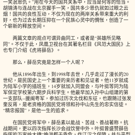
一笑泯恩仇。”用在今天的国共关系中，应当是何等的恰当。
胡锦涛与连战在北京握手一笑，国共多少恩仇就如过眼之云
烟！国共的良性互动，不仅为现在的两岸关系带来重大的利
好，也为过去长期压抑在一个民族心灵中的惆怅，创造了一
个崭新的释放空间。
两篇文章的观点可谓异曲同工，或者是“英雄所见略
同”。不仅于此，凤凰卫视台在其著名栏目《风范大国民》上
也专门介绍《虎将薛岳》。
那么，薛岳究竟是怎样一个人呢？
他从1896年出生，到1998年去世，几乎走过了漫长的20
世纪，是民国史上一个重要的亲历者和见证者。他11岁就成
为陆军小学的插班生，14岁就加入同盟会，与叶挺等同为陆
军保定学校第六期步兵科学生。他最早加入孙中山组建的第
一支部队--援闽粤军，参加过历次北伐和东征，也跟随过张发
奎反蒋，是老资格的国民党将领和孙中山先生的忠实信徒。
“精忠报国”，是他一生的追求。
在国民党将军中，薛岳素以能战、苦战、善战著称。抗
战期间，更以四次指挥长沙会战饮誉中外。叶挺曾盛赞薛岳
指挥的万家岭大捷“挽洪都于垂危，作江汉之保障，并与平型