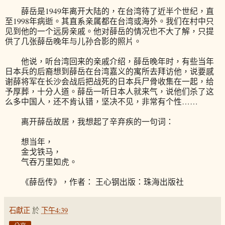
薛岳是1949年离开大陆的，在台湾待了近半个世纪，直
至1998年病逝。其直系亲属都在台湾或海外。我们在村中只
见到他的一个远房亲戚。他对薛岳的情况也不大了解，只提
供了几张薛岳晚年与儿孙合影的照片。
他说，听台湾回来的亲戚介绍，薛岳晚年时，有些当年
日本兵的后裔想到薛岳在台湾嘉义的寓所去拜访他，说要感
谢薛将军在长沙会战后把战死的日本兵尸骨收集在一起，给
予厚葬，十分人道。薛岳一听日本人就来气，说他们杀了这
么多中国人，还不肯认错，坚决不见，非常有个性……
离开薛岳故居，我想起了辛弃疾的一句词：
想当年，
金戈铁马，
气吞万里如虎。
《薛岳传》，作者： 王心钢出版：珠海出版社
石獻正
於
下午4:39