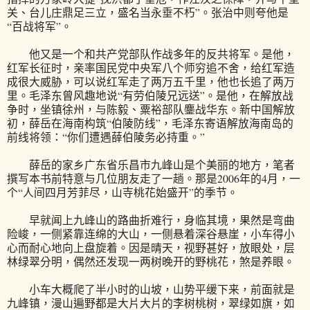
关、台儿庄鼎足三立，盛名当永垂不朽”。张治中则夸他是
“百战将军”。
他又是一个和共产党部队作战多年的反共将军。是他，
红军长征时，亲率国民党中央军八个师穷追不舍，给红军造
成很大威胁，可以说红军走了两万五千里，他也长追了两万
里。毛泽东曾风趣地说“有劳伯陵兄远送”。是他，在解放战
争时，坐镇徐州，与陈毅、粟裕部队鏖战华东。新中国解放
初，薛岳在海南构筑“伯陵防线”，毛泽东寄语解放海南岛的
前线将领：“你们遭遇薛伯陵务必持重。”
薛岳的家乡广东省乐昌市九峰山是个美丽的地方，笔者
撰写本书前特意与几位朋友走了一趟。那是2006年的4月，一
个“人间四月芳菲尽，山寺桃花始盛开”的季节。
早就闻上九峰山的路曲折难行，身临其境，果然是弯曲
险峻，一侧紧靠连绵的大山，一侧悬着深谷悬崖，小车得小
心而耐心地向上盘旋着。因是晴天，视野甚好，放眼处，层
林绿翠分明，偶然还发现一两树晚开的野桃花，煞是养眼。
小车大概爬了半小时的山坡，山势平缓下来，前面就是
九峰镇，漫山遍野都是大片大片的李树桃树，翠绿如旗，如