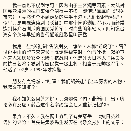
我一点也不感到惊讶，因为由于主客观等因素，大陆对
国民党将领的抗日事迹介绍得并不多，即使是厚厚的《韶关
市志》，竟然也查不到薛岳的生平事迹。人们说起“薛岳”，
似乎只是电视连续剧《长征》中那个因追剿红军不力而经常
遭到蒋介石训斥的国民党将军；时尚些的年轻人，则知道台
湾有个英年早逝的当代摇滚红歌星叫薛岳。
我用一些“关键词”告诉朋友，薛岳，人称“老虎仔”，曾当
过孙中山的警卫营营长，陈炯明叛变时，他与叶挺一起护卫
孙夫人宋庆龄安全脱险；抗战时，他是歼灭日本鬼子兵最多
的抗日名将；被封为国民党一级上将，相当于元帅级军衔。
他活了102岁，1998年才病逝。
朋友有点愕然：“哇噻，我们韶关能出这么厉害的人物，
我怎么不知道？”
我不知怎么回答才好，只淡淡说了句，此新闻一出，舆
论必有反应，薛岳这个名字必定会让人重新记忆的。
果真，不久，我在网上查到了有关薛岳上《抗日英雄
谱》的评论，首先是黄波先生发表在《杂文报》上的文章：