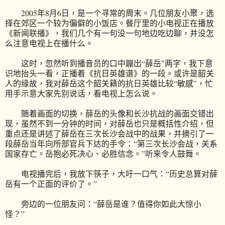
2005年8月6日，是一个寻常的周末。几位朋友小聚，选
择在郊区一个较为偏僻的小饭店。餐厅里的小电视正在播放
《新闻联播》，我们几个有一句没一句地边吃边聊，并没怎
么注意电视上在播什么。
这时，忽然听到播音员的口中蹦出“薛岳”两字，我下意
识地抬头一看，正播着《抗日英雄谱》的一段。或许是韶关
人的缘故，我对薛岳这个韶关籍的抗日英雄比较“敏感”，忙
用手示意大家先别说话，看电视上怎么说。
随着画面的切换，薛岳的头像和长沙抗战的画面交错出
现，虽然不到一分钟的时间，对薛岳也只是概括性介绍，但
重点还是讲述了薛岳在三次长沙会战中的战果，并摘引了一
段薛岳当年向所部官兵下达的手令：“第三次长沙会战，关系
国家存亡。岳抱必死决心、必胜信念。”听来令人鼓舞。
电视播完后，我放下筷子，大吁一口气：“历史总算对薛
岳有一个正面的评价了。”
旁边的一位朋友问：“薛岳是谁？值得你如此大惊小
怪？”