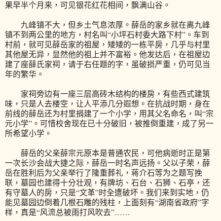
果早半个月来，可见银花红花相间，飘满山谷。
九峰镇不大，但乡土气息浓厚。薛岳的家乡就在离九峰
镇不到两公里的地方，村名叫“小坪石村委大路下村”。车到
村前，就可见薛岳家的祖屋，矮矮的一栋平房，几乎与村里
其他屋无异，显然他的祖上并不富裕。他发达后，在祖屋边
建了座薛氏家祠，请于右任题的字，虽破损严重，仍可见当
年的繁华。
家祠旁边有一座三层高砖木结构的楼房，有些西式建筑
味，只是人去楼空，让人平添几分遐想。在抗战时期，身在
前线的薛岳还为村里捐建了一个小学，用其父名命名，叫“宗
元小学”。可惜校舍现在已十分破旧，被推倒重建，成了另一
所希望小学。
薛岳的父亲薛宗元原本是普通农民，可他病逝时正是第
一次长沙会战大捷之际，薛岳一时名声远扬。父以子荣，薛
岳在胜利后为父亲举行了隆重葬礼，蒋介石等为之题写挽
联，墓园也建得十分壮观，有牌坊、石台、石狮、石亭，还
有守墓人的房，只是“文革”时全遭破坏。我们来到实地，仍
能见墓园边倒着几根石雕的残柱，上面刻有“湖南省政府”字
样，真是“风流总被雨打风吹去”……