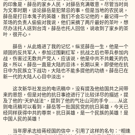
的印象是，薛岳的家乡人民，对薛岳充满敬意。尽管当时尚
为文革时期，谈论薛岳是犯禁忌的事。但是当地的农民说，
薛岳是打日本鬼子的英雄，我们不会忘记他的。最记得一个
茶场的负责人偷偷对我说，他们采摘了两斤最好的茶叶，想
尽办法托人送到台湾，薛岳也托人回信，说收到了家乡的茶
叶，很开心。
薛岳，从此烙进了我的记忆。纵览薛岳一生，他是一个
顽固的反共军人，参加过围剿红军，抗战之后也带兵参加内
战，伤害过无数共产党人，应该说，他是中共不共戴天的仇
敌。所以，薛岳一直是大陆的忌讳。长期以来，即使他在抗
日中为民族立下战功，大陆也不能多提他的功绩。薛岳已在
新一代的大陆人心目中淡出。
这次新华社发出的电讯稿中，没有提及他给国共之间带
来的恩怨，但是对他的抗日事迹进行了比较详尽的描述，提
及了他的“天炉战法”，提到了他的气壮山河的手令……从这
则电讯稿可以看到，薛岳等一批国民党的抗日英雄，今天已
经同样获得中共的尊崇。抗日英雄，是一个民族的英雄！是
中国人民的英雄！
当年廖承志给蒋经国的信中，引用了这样的名句：“相逢