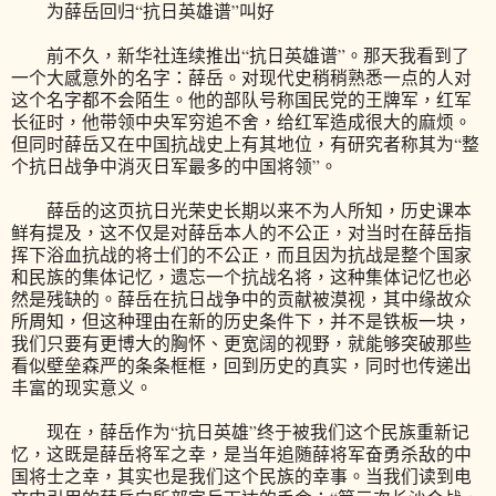
为薛岳回归“抗日英雄谱”叫好
前不久，新华社连续推出“抗日英雄谱”。那天我看到了
一个大感意外的名字：薛岳。对现代史稍稍熟悉一点的人对
这个名字都不会陌生。他的部队号称国民党的王牌军，红军
长征时，他带领中央军穷追不舍，给红军造成很大的麻烦。
但同时薛岳又在中国抗战史上有其地位，有研究者称其为“整
个抗日战争中消灭日军最多的中国将领”。
薛岳的这页抗日光荣史长期以来不为人所知，历史课本
鲜有提及，这不仅是对薛岳本人的不公正，对当时在薛岳指
挥下浴血抗战的将士们的不公正，而且因为抗战是整个国家
和民族的集体记忆，遗忘一个抗战名将，这种集体记忆也必
然是残缺的。薛岳在抗日战争中的贡献被漠视，其中缘故众
所周知，但这种理由在新的历史条件下，并不是铁板一块，
我们只要有更博大的胸怀、更宽阔的视野，就能够突破那些
看似壁垒森严的条条框框，回到历史的真实，同时也传递出
丰富的现实意义。
现在，薛岳作为“抗日英雄”终于被我们这个民族重新记
忆，这既是薛岳将军之幸，是当年追随薛将军奋勇杀敌的中
国将士之幸，其实也是我们这个民族的幸事。当我们读到电