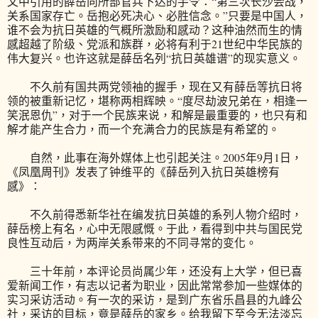
文中引用的薛岳向所部官兵下达的手令：“第三次长沙会战，
关系国家存亡。岳抱必死决心、必胜信念。”只要是中国人，
谁不会为抗日英雄的气概所激励和感动？这种油然而生的情
感超越了阶级、党派和族群，必将有利于21世纪中华民族的
伟大复兴。也许这就是薛岳名列“抗日英雄谱”的现实意义。
不久前有国共两党领袖的握手，现在又有薛岳等抗日将
领的被重新记忆，堪称两相辉映。“度尽劫波兄弟在，相逢一
笑泯恩仇”，对于一个民族来说，和解是最重要的，也只有和
解才能产生合力，而一个充满合力的民族是有希望的。
自然，此事在海外媒体上也引起关注。2005年9月1日，
《凤凰周刊》发表了钟维平的《薛岳列入抗日英雄榜有
感》：
不久前得悉新华社在编发抗日英雄的系列人物介绍时，
薛岳榜上有名，心中无限感慨。于此，看得到中共与国民党
良性互动后，为两岸关系带来的不同寻常的变化。
三十年前，本评论员尚属少年，还没有上大学，但已喜
爱新闻工作，有志以记者为职业，因此常常参加一些媒体的
实习采访活动。有一次的采访，是到广东省乐昌县的九峰公
社，采访的目标，竟是薛岳的家乡。给我留下至今无法淡忘